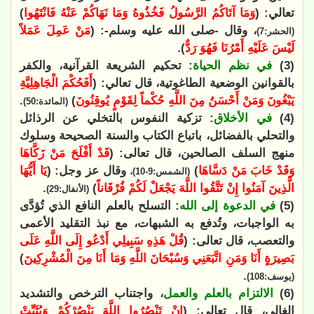
تعالي: (
وَمَا آتَاكُمُ الرَّسُولُ فَخُذُوهُ وَمَا نَهَاكُمْ عَنْهُ فَانْتَهُوا
)
، وقال -صلى الله عليه وسلم-: (
مَنْ عَمِلَ عَمَلاً
(الحشر:7)
لَيْسَ عَلَيْهِ أَمْرُنَا فَهُوَ رَدٌّ
).
(3)
في نظم الحياة
: تحكيم الشريعة القرآنية، والكفر
بالقوانين الوضعية الطاغوتية، قال تعالي: (
أَفَحُكْمَ الْجَاهِلِيَّةِ
يَبْغُونَ وَمَنْ أَحْسَنُ مِنَ اللَّهِ حُكْماً لِقَوْمٍ يُوقِنُونَ
)
.
(المائدة:50)
(4)
في الأخلاق
: تزكية النفوس بالتخلي عن الرذائل
والتحلي بالفضائل، باتباع الكتاب والسنة الصحيحة وسلوك
منهج السلف الصالحين، قال تعالى: (
قَدْ أَفْلَحَ مَنْ زَكَّاهَا
وَقَدْ خَابَ مَنْ دَسَّاهَا
)
وقال عز وجل: (
يَا أَيُّهَا
(الشمس:9-10)،
الَّذِينَ آمَنُوا إِنْ تَتَّقُوا اللَّهَ يَجْعَلْ لَكُمْ فُرْقَاناً
)
.
(الأنفال:29)
(5)
في الدعوة إلى الله
: التسلح بالعلم النافع الذي تُؤدَّى
به الواجبات، وتُدفع به الشبهات، مع نبذ التقليد الأعمى
والتعصب، قال تعالى: (
قُلْ هَذِهِ سَبِيلِي أَدْعُو إِلَى اللَّهِ عَلَى
بَصِيرَةٍ أَنَا وَمَنِ اتَّبَعَنِي وَسُبْحَانَ اللَّهِ وَمَا أَنَا مِنَ الْمُشْرِكِينَ
)
.
(يوسف:108)
(6)
الالتزام بالعلم والعمل
، واجتناب الترخص والتشديد
الغالي، قال تعالى: (
إِنْ تَنْصُرُوا اللَّهَ يَنْصُرْكُمْ وَيُثَبِّتْ