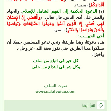
أَقْدَامَكُمْ
)
.
(محمد:7)
(7)
الدعوة الحكيمة إلى الفهم الشامل للإسلام
، والجهاد
والصبر على أذى الناس، قال تعالى: (
وَالْعَصْرِ. إِنَّ الإِنسَانَ
لَفِي خُسْرٍ. إِلا الَّذِينَ آمَنُوا وَعَمِلُوا الصَّالِحَاتِ وَتَوَاصَوْا
بِالْحَقِّ وَتَوَاصَوْا بِالصَّبْرِ
)
.
(العصر)
أخي الحبيـــب:
هذه دعوتنا، وهذا طريقنا، ونحن ندعو المسلمين جميعًا أن
يسلكوا معنا الطريق حتى نفوز بجنة الله -عز وجل-.
وأخيرًا:
كل خير في اتباع من سلف
وكل شر في ابتداع من خلف
صوت السلف
www.salafvoice.com
اقرأ أيضا