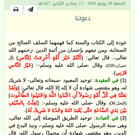
الجمعة 09 يونيو 2006 - 13 جمادى الأولى 1427هـ
دعوتنا
عودة إلى الكتاب والسنة كما فهمهما السلف الصالح من
الصحابة، ومن تبعهم بإحسان من أئمة الدين -رحمهم الله
تعالى-. قال تعالي: (
كُنْتُمْ خَيْرَ أُمَّةٍ أُخْرِجَتْ لِلنَّاسِ
)
(آل
، وقال -صلى الله عليه وسلم-: (
خَيْرُ النَّاسِ
عمران:110)
قَرْنِي
).
(1)
في العقيدة
: توحيد المعبود -سبحانه وتعالى- لا شريك
له، وهو مقتضى شهادة أن لا إله إلا الله، قال تعالي: (
وَلَقَدْ
بَعَثْنَا فِي كُلِّ أُمَّةٍ رَسُولاً أَنِ اعْبُدُوا اللَّهَ وَاجْتَنِبُوا الطَّاغُوتَ
)
، وقال -صلى الله عليه وسلم-: (
بُعِثْتُ بِالسَّيْفِ
(النحل:36)
بَيْنَ يَدَيِ السَّاعَةِ حَتَّى يُعْبَدَ اللهُ وَحْدُهُ لا شَرِيكَ لَهُ
).
(2)
في العبادة
: توحيد الطريق الموصلة إلى الله تعالى،
وهى سنة الرسول -صلى الله عليه وسلم-، ونبذ البدع في
الدين، وهو مقتضى شهادة أن محمدًا رسول الله، قال