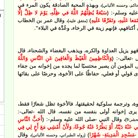
، وبهذه المحبة الصادقة يكون المرء في
اكم، وحسنه الألباني)
ليه وسلم-: (
سَبْعَةٌ يُظِلُّهُمُ اللَّهُ في ظِلِّهِ، يَوْمَ لا ظِلَّ إلَّا
َعا عَلَيهِ، وتَفَرَّقَا عَلَيهِ
)
، وقال عمر بن الخطاب
(متفق عليه)
فهم، فإنهم زينة في الرخاء، وعُدَّة في البلاء".
 فهو يزيل العداوة والكره، ويذهب البغضاء والشحناء، قال
 -تعالى-:
(
وَالْكَاظِمِينَ الْغَيْظَ وَالْعَافِينَ عَنِ النَّاسِ وَاللَّهُ
 المؤمن أن يصبر محتسبًا لما يجده من إخوانه من جفاء
 قولي أو فعلي، حفاظًا على الأخوة، وحرصًا على بقائها
خوة، وترجمة سلوكية لحقيقتها، فالأخوة تظل شعارًا فقط،
 يرى إخوانه أولى بنفسه من نفسه، قال الله -تعالى-:
، وقال النبي -صلى الله عليه وسلم-: (
أَحَبُّ النَّاسِ
حشر:9)
ِي عَنْهُ دَيْنًا، أَوْ يَطْرُدُ عَنْهُ جُوعًا، وَلَأَنْ أَمْشِي مَعَ أَخٍ لِي فِي
-مَسْجِدِ الْمَدِينَةِ- شَهْرًا
)
، وقال
(رواه الطبراني، وحسنه الألباني)