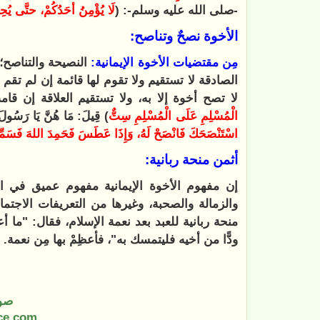
-صلى الله عليه وسلم-: (
لَا يُؤْمِنُ أحَدُكُمْ، حتَّى يُحِ
الأخوة نصحٌ وتناصح:
مِن مقتضيات الأخوة الإيمانية:
النصيحة والتناصح؛ 
الصادقة لا تستقيم ولا تقوم لها قائمة إن لم تق
لا تصح أخوة إلا به، ولا تستقيم العلاقة إن ق
الْمُسْلِمِ عَلَى الْمُسْلِمِ سِتٌّ
) قِيلَ: مَا هُنَّ يَا رَسُول
اسْتَنْصَحَكَ فَانْصَحْ لَهُ، وَإِذَا عَطَسَ فَحَمِدَ اللهَ فَسَمِّتْهُ
أثمن منحة ربانية:
إن مفهوم الأخوة الإيمانية مفهوم عميق في الرؤ
والزمالة والصحبة، وغيرها من التعريفات الاجت
منحة ربانية للعبد بعد نعمة الإسلام، فقال: "ما أ
ودًّا من أخيه فليتمسك به"، فأعظِمْ بها مِن نعمة
.
صو
ce.com