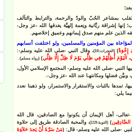
بعد؛
لقلب بمشاعر الحُبّ والودّ والرحمة، والترابط والتآلف
إنها إشراقة ربَّانية ونِعمة إلهيَّة يغدقها الله -عز وجل-
قه الذين علم منهم صدق إيمانهم وعميق إخلاصهم.
بالمؤاخاة بين المؤمنين والمسلمين، ولو اختلفت أنسابهم
َ إِخْوَةٌ
)
، وقال النبي -صلى الله عليه وسلم-:
(الحجرات:10)
ِي، الْيَوْمَ أُظِلُّهُمْ فِي ظِلِّي يَوْمَ لَا ظِلَّ إِلَّا ظِلِّي
)
.
(رواه مسلم)
يها النبي -صلى الله عليه وسلم- المجتمع الإسلامي الأول،
وبيَّن فضلها ومكانتهـا عند الله -عز وجل-.
ا، تمدها بالثبات والاستقرار والاستمرار، ولو ذهبنا نعدد
ما يلي:
تعالى-
أهل الإيمان أن يكونوا مع الصادقين، قال الله
عَ الصَّادِقِين
)
، والمحبة الصادقة طريق إلى حلاوة
(التوبة:119)
لنبي -صلى الله عليه وسلم- قال: (
مَنْ سَرَّهُ أَنْ يَجِدَ حَلاَوَةَ