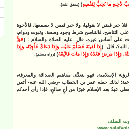
بَّ لأخِيهِ ما يُحِبُّ لِنَفْسِهِ
)
.
(
متفق عليه
)
فلا خير فيمَن لا يقولها، ولا خير فيمن لا يسمعها، فالأخوة
م على التناصح، فالتناصح شرط وجود وصحة، وثبوت ودوام،
امت على أساس غيره، قال -عليه الصلاة والسلام-: (
حَقُّ
َ اللهِ؟، قَالَ: (
إِذَا لَقِيتَهُ فَسَلِّمْ عَلَيْهِ، وَإِذَا دَعَاكَ فَأَجِبْهُ، وَإِذَا
، وَإِذَا مَرِضَ فَعُدْهُ وَإِذَا مَاتَ فَاتَّبِعْهُ
)
.
(رواه مسلم)
ية الإسلامية، فهو يتعدَّى مفاهيم الصداقة والمعرفة،
ماعية؛ لذلك جعله عمر بن الخطاب -رضي الله عنه- أثمن
عطي عبدٌ بعد الإسلام خيرًا من أخٍ صالحٍ، فإذا رأى أحدكم
ت السلف
www.salafvoi