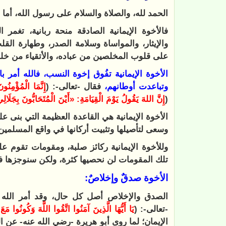
الحمد لله، والصلاة والسلام على رسول الله، أما 
فالأخوة الإيمانية الصادقة منحة ربانية، تغمر ا
والإيثار، والمواساة وسلامة الصدر، وطهارة القلب؛ 
على قلوب المخلصين من عباده، والأتقياء من خل
الأخوة الإيمانية تفُوق إخوة النسب، فالله أمر 
وتباعدت أوطانهم،
فقال -تعالى-: (
إِنَّمَا الْمُؤْمِنُون
(
إِنَّ اللهَ يَقُولُ يَوْمَ الْقِيَامَةِ: «أَيْنَ الْمُتَحَابُّونَ بِجَلَال
الأخوة الإيمانية هي القاعدة العظيمة التي بنى عل
وسعى لتأصيلها وتثبيت أركانها في واقع المسلمين، 
وللأخوة الإيمانية ركائز صلبة، ومقومات تقوم عليه
تلك المقومات لن نحصيها كثرة، ولكن سنوجزها في
الأخوة صدقٌ وإخلاصٌ:
الصدق والإخلاص أصل كل حال، وقد أمر الله -
-تعالى-: (
يَا أَيُّهَا الَّذِينَ آمَنُوا اتَّقُوا اللَّهَ وَكُونُوا مَ
الإيمان؛ لما روى أبو هريرة -رضي الله عنه- عن ا