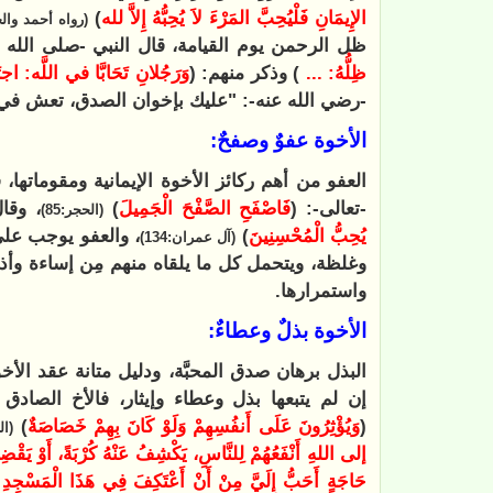
الإِيمَانِ فَلْيُحِبَّ المَرْءَ لاَ يُحِبُّهُ إِلاَّ لله
)
(رواه أحمد والح
ظل الرحمن يوم القيامة، قال النبي -صلى الله ع
ظِلُّهُ: ...
) وذكر منهم: (
وَرَجُلانِ تَحَابَّا في اللَّه: اجتَم
-رضي الله عنه-: "عليك بإخوان الصدق، تعش في أكنا
الأخوة عفوٌ وصفحٌ:
العفو من أهم ركائز الأخوة الإيمانية ومقوماتها،
-تعالى-: (
فَاصْفَحِ الصَّفْحَ الْجَمِيلَ
)
، وقال
(الحجر:85)
يُحِبُّ الْمُحْسِنِينَ
)
، والعفو يوجب على
(آل عمران:134)
وغلظة، ويتحمل كل ما يلقاه منهم مِن إساءة وأذى
واستمرارها.
الأخوة بذلٌ وعطاءٌ:
البذل برهان صدق المحبَّة، ودليل متانة عقد الأ
إن لم يتبعها بذل وعطاء وإيثار، فالأخ الصادق
(
وَيُؤْثِرُونَ عَلَى أَنفُسِهِمْ وَلَوْ كَانَ بِهِمْ خَصَاصَةٌ
)
(ال
إلى اللهِ أَنْفَعُهُمْ لِلنَّاسِ، يَكْشِفُ عَنْهُ كُرْبَةً، أَوْ يَقْض
حَاجَةٍ أَحَبُّ إِلَيَّ مِنْ أَنْ أَعْتَكِفَ فِي هَذَا الْمَسْجِدِ 