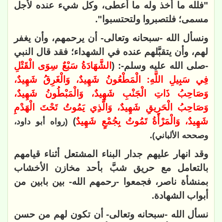
"فلله ما أخذ وله ما أعطى، وكل شيء عنده لأجل
مسمى؛ فلتصبروا ولتحتسبوا".
ونسأل الله -سبحانه وتعالى- أن يرحمهم، وأن يغفر
لهم، وأن يتقبَّلهم عنده في الشهداء؛ فقد قال النبي
-صلى الله عليه وسلم-: (
الشَّهَادَةُ سَبْعٌ سِوَى الْقَتْلِ
فِي سَبِيلِ اللَّهِ: الْمَطْعُونُ شَهِيدٌ، وَالْغَرِقُ شَهِيدٌ،
وَصَاحِبُ ذَاتِ الْجَنْبِ شَهِيدٌ، وَالْمَبْطُونُ شَهِيدٌ،
وَصَاحِبُ الْحَرِيقِ شَهِيدٌ، وَالَّذِي يَمُوتُ تَحْتَ الْهَدْمِ
شَهِيدٌ، وَالْمَرْأَةُ تَمُوتُ بِجُمْعٍ شَهِيدٌ
)
(رواه أبو داود،
.
وصححه الألباني)
وقد انهار عليهم جدار البناء المشتعل أثناء قيامهم
بالتعامل مع حريق شبَّ بأحد مخازن الأخشاب
بمنشأة ناصر، فجمعوا -رحمهم الله- بين بابين من
أبواب الشهادة.
نسأل الله -سبحانه وتعالى- أن تكون لهم من حسن