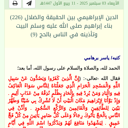
الأربعاء 03 سبتمبر 2025 - 11 ربيع الأول 1447هـ
الدين الإبراهيمي بين الحقيقة والضلال (226)
بناء إبراهيم صلى الله عليه وسلم البيت
وتأذينه في الناس بالحج (9)
كتبه/ ياسر برهامي
الحمد لله، والصلاة والسلام على رسول الله، أما بعد؛
فقال الله -تعالى-: (
إِنَّ الَّذِينَ كَفَرُوا وَيَصُدُّونَ عَنْ سَبِيلِ
اللَّهِ وَالْمَسْجِدِ الْحَرَامِ الَّذِي جَعَلْنَاهُ لِلنَّاسِ سَوَاءً الْعَاكِفُ
فِيهِ وَالْبَادِ وَمَنْ يُرِدْ فِيهِ بِإِلْحَادٍ بِظُلْمٍ نُذِقْهُ مِنْ عَذَابٍ أَلِيمٍ .
وَإِذْ بَوَّأْنَا لِإِبْرَاهِيمَ مَكَانَ الْبَيْتِ أَنْ لَا تُشْرِكْ بِي شَيْئًا وَطَهِّرْ
بَيْتِيَ لِلطَّائِفِينَ وَالْقَائِمِينَ وَالرُّكَّعِ السُّجُودِ . وَأَذِّنْ فِي
النَّاسِ بِالْحَجِّ يَأْتُوكَ رِجَالًا وَعَلَى كُلِّ ضَامِرٍ يَأْتِينَ مِنْ كُلِّ فَجٍّ
عَمِيقٍ . لِيَشْهَدُوا مَنَافِعَ لَهُمْ وَيَذْكُرُوا اسْمَ اللَّهِ فِي أَيَّامٍ