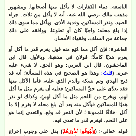
التاسعة: دماء الكفارات لا يأكل منها أصحابها. ومشهور
مذهب مالك -رضي الله عنه- أنه لا يأكل من ثلاث: جزاء
الصيد، ونذر المساكين، وفدية الأذى، ويأكل مما سوى ذلك
إذا بلغ محله؛ واجبًا كان أو تطوعا، ووافقه على ذلك
جماعة من السلف، وفقهاء الأمصار.
العاشرة: فإن أكل مما مُنِع منه فهل يغرم قدر ما أكل أو
يغرم هديًا كاملًا؛ قولان في مذهبنا، وبالأول قال ابن
الماجشون. قال ابن العربي: وهو الحق، لا شيء عليه
غيره. (
قلتُ:
وهذا هو الصحيح في هذه المسألة؛ أنه قد
ذبح الهدي وتم نسكه والدم الذي عليه، فأما الأكل منها
فقد تعدَّى على حقِّ المساكين؛ فعليه أن يغرم مثل ما أكل
لهم، ويخرج من اللحم مثل ما أكل لهم)، وكذلك لو نذر
هديًا للمساكين فيأكل منه بعد أن بلغ محله لا يغرم إلا ما
أكل -خلافًا للمدونة-؛ لأن النحر قد وقع، والتعدي إنما هو
على اللحم، فيغرم قدر ما تعدى فيه.
قوله -تعالى-: (
وَلْيُوفُوا نُذُورَهُمْ
) يدل على وجوب إخراج