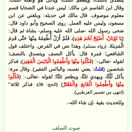
يتصدق بالثلث، ويطعم الثلث، ويأكل هو وأهله الثلث.
وقال ابن القاسم عن مالك: ليس عندنا في الضحايا قسم
معلوم موصوف. قال مالك في حديثه: وبلغني عن ابن
مسعود، وليس عليه العمل. روى الصحيح وأبو داود قال:
ضحى رسول الله -صلى الله عليه وسلم- بشاة ثم قال:
(
يَا ثَوْبَانُ، أَصْلِحْ لَحْمَ هَذِهِ
)، فَلَمْ أَزَلْ أُطْعِمُهُ مِنْهَا حَتَّى قَدِمَ
الْمَدِينَةَ.
. وهذا نص في الفرض. واختلف قول
(رواه مسلم)
الشافعي؛ فمرة قال: يأكل النصف ويتصدق بالنصف؛
لقوله -تعالى-: (
فَكُلُوا مِنْهَا وَأَطْعِمُوا الْبَائِسَ الْفَقِيرَ
)، فذكر
شخصين (
قلتُ:
يعني نفسه، والبائس الفقير). وقال مرة:
يأكل ثُلُثًا، ويهدي ثلثًا، ويطعم ثلثًا؛ لقوله -تعالى-: (
فَكُلُوا
مِنْهَا وَأَطْعِمُوا الْقَانِعَ وَالْمُعْتَرَّ
)
، فذكر ثلاثة"
(الحج: 36
)
.
(انتهى من تفسير القرطبي)
وللحديث بقية -إن شاء الله-.
صوت السلف