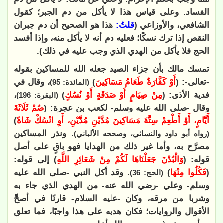
الفساد. وعلى قياس هذا لا يأكل من دم الجبر؛ كقول
الشافعي، والأوزاعي (
قلتُ:
هذا هو الصحيح أن دم جبران
النقص إذا ترك نسكًا؛ فعليه دم أنه لا يأكل منه، وإذا أفسد
الحج فلا يأكل من الهدي الذي وجب عليه في ذلك).
تمسك مالك بأن جزاء الصيد جعله الله للمساكين بقوله
-تعالى-: (
أَوْ كَفَّارَةٌ طَعَامُ مَسَاكِينَ
)
، وقال في
(المائدة: 95
)
فدية الأذى: (
مِنْ صِيَامٍ أَوْ صَدَقَةٍ أَوْ نُسُكٍ
)
،
(البقرة: 196
)
وقال -صلى الله عليه وسلم- لكعب بن عجرة: (
صُمْ ثَلَاثَةَ
أَيَّامٍ، أَوْ أَطْعِمْ سِتَّةَ مَسَاكِينَ مُدَّيْنِ مُدَّيْنِ، ‌أَوِ ‌انْسُكْ ‌شَاةً
)
. ونذر المساكين
(رواه أبو داود والنسائي، وصححه الألباني)
مصرَّح به، وأما غير ذلك من الهدايا فهو باقٍ على أصل
قوله: (
وَالْبُدْنَ جَعَلْنَاهَا لَكُمْ مِنْ شَعَائِرِ اللَّهِ
)
إلى قوله:
(
فَكُلُوا مِنْهَا
)
. وقد أكل النبي -صلى الله عليه
(الحج: 36)
وسلم- وعلي -رضي الله عنه- من الهدي الذي جاء به
وشربا من مرقه، وكان -عليه السلام- قارنًا في أصحِّ
الأقوال والروايات؛ فكان هديه على هذا واجبًا، فما تعلق