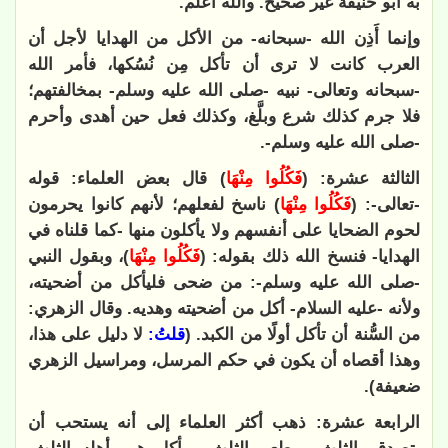
به أبو حنيفة غير صحيح. والله أعلم.
وإنما أَذِن الله -سبحانه- من الأكل من الهدايا لأجل أن
العرب كانت لا ترى أن تأكل مِن نُسُكها، فأمر الله
-سبحانه وتعالى- نبيه -صلى الله عليه وسلم- بمخالفتهم؛
فلا جرم كذلك شرع وبلَّغ، وكذلك فعل حين أهدى وأحرم
-صلى الله عليه وسلم-.
الثالثة عشرة: (
فَكُلُوا مِنْهَا
) قال بعض العلماء: قوله
-تعالى-: (
فَكُلُوا مِنْهَا
) ناسخ لفعلهم؛ لأنهم كانوا يحرمون
لحوم الضحايا على أنفسهم ولا يأكلون منها -كما قلناه في
الهدايا- فنسخ الله ذلك بقوله: (
فَكُلُوا مِنْهَا
)، وبقول النبي
-صلى الله عليه وسلم-: من ضحى فليأكل من أضحيته،
ولأنه -عليه السلام- أكل من أضحيته وهديه. وقال الزهري:
من السُّنة أن تأكل أولًا من الكبد. (
قلتُ:
لا دليل على هذا،
وهذا أقصاه أن يكون في حكم المرسل، ومراسيل الزهري
ضعيفة).
الرابعة عشرة: ذهب أكثر العلماء إلى أنه يستحب أن