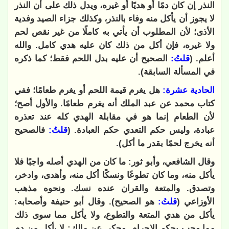
النذر إن كان دمًا أو هديًا أو غيره، ويدل ذلك على أن النذر
لا يجوز أن يأكل منه وفاء بالنذر، وكذلك جزاء الصيد وفدية
الأذى؛ لأن المطلوب أن يأتي به كاملًا من غير نقص لحم
ولا غيره، فإن أكل من ذلك كان عليه هدي كامل. والله
أعلم. (
قلتُ:
الصحيح أن عليه بدل اللحم فقط؛ كما ذكره
في المسألة السابقة).
الحادية عشرة:
هل يغرم قيمة اللحم أو يغرم طعامًا؛ ففي
كتاب محمد عن عبد الملك أنه يغرم طعامًا. والأول أصح؛
لأن الطعام إنما هو في مقابلة الهدي كله عند تعذره
عبادة، وليس حكم التعدي حكم العبادة. (
قلتُ:
فالصحيح
أنه يخرج لحمًا بقدر ما أكل).
وقال الشافعي، وأبو ثور: ما كان من الهدي أصله واجبًا فلا
يأكل منه، وما كان تطوعًا ونسكًا أكل منه، وأهدى، وادخر،
وتصدق. والمتعة والقران عنده نسك. ونحوه مذهب
الأوزاعي (
قلتُ:
هو الصحيح). وقال أبو حنيفة وأصحابه:
يأكل من هدي المتعة والتطوع، ولا يأكل مما سوى ذلك
مما وجب بحكم الإحرام. وحكي عن مالك: لا يأكل من دم