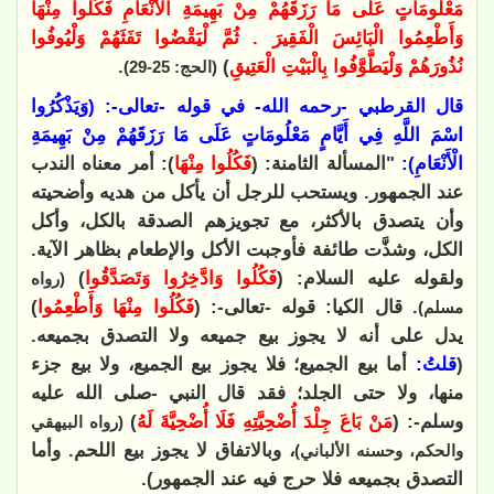
مَعْلُومَاتٍ عَلَى مَا رَزَقَهُمْ مِنْ بَهِيمَةِ الْأَنْعَامِ فَكُلُوا مِنْهَا
وَأَطْعِمُوا الْبَائِسَ الْفَقِيرَ . ثُمَّ لْيَقْضُوا تَفَثَهُمْ وَلْيُوفُوا
نُذُورَهُمْ وَلْيَطَّوَّفُوا بِالْبَيْتِ الْعَتِيقِ
)
.
(الحج: 25-29)
قال القرطبي -رحمه الله- في قوله -تعالى-: (وَيَذْكُرُوا
اسْمَ اللَّهِ فِي أَيَّامٍ مَعْلُومَاتٍ عَلَى مَا رَزَقَهُمْ مِنْ بَهِيمَةِ
الْأَنْعَامِ):
"المسألة الثامنة: (
فَكُلُوا مِنْهَا
): أمر معناه الندب
عند الجمهور. ويستحب للرجل أن يأكل من هديه وأضحيته
وأن يتصدق بالأكثر، مع تجويزهم الصدقة بالكل، وأكل
الكل، وشذَّت طائفة فأوجبت الأكل والإطعام بظاهر الآية.
ولقوله عليه السلام: (
‌فَكُلُوا ‌وَادَّخِرُوا ‌وَتَصَدَّقُوا
)
(رواه
. قال الكيا: قوله -تعالى-: (
فَكُلُوا مِنْهَا وَأَطْعِمُوا
)
مسلم)
يدل على أنه لا يجوز بيع جميعه ولا التصدق بجميعه.
(
قلتُ:
أما بيع الجميع؛ فلا يجوز بيع الجميع، ولا بيع جزء
منها، ولا حتى الجلد؛ فقد قال النبي -صلى الله عليه
وسلم-: (
مَنْ ‌بَاعَ ‌جِلْدَ ‌أُضْحِيَّتِهِ ‌فَلَا ‌أُضْحِيَّةَ ‌لَهُ
)
(رواه البيهقي
، وبالاتفاق لا يجوز بيع اللحم. وأما
والحكم، وحسنه الألباني)
التصدق بجميعه فلا حرج فيه عند الجمهور).