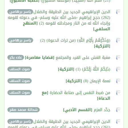
(21) اسم الله (المَجِيد) (موعظة الأسبوع)
[خطبة الأسبوع]
الدين الإبراهيمي الجديد بين الحقيقة والضلال
ياسر برهامي
(262) حجج إبراهيم -صلى الله عليه وسلم- في دعوته لقومه
وإنجاء الله له من النار ومجادلته لقومه (2)
[المنهج
السلفي]
(وَذَكِّرْهُمْ بِأَيَّامِ اللَّهِ) (من تراث الدعوة) (2)
ياسر برهامي
[التزكية]
مغبة الغش على الفرد والمجتمع
[قضايا معاصرة]
علاء بكر
(ذَلِكُمُ اللَّهُ رَبُّكُمْ) (1)
[التزكية]
صوت السلف
نعمة الإيمان (8)
[التزكية]
صوت السلف
من ضبط النفس إلى صناعة الحضارة
[مع
صوت السلف
الدعاة]
جدِّد العزم
[القسم الأدبي]
شحاتة محمد صقر
الدين الإبراهيمي الجديد بين الحقيقة والضلال
ياسر برهامي
(261) حجج إبراهيم -صلى الله عليه وسلم- في دعوته لقومه