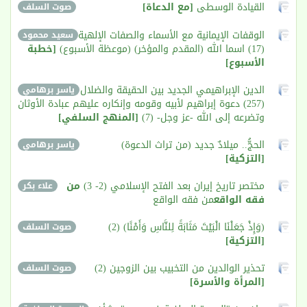
القيادة الوسطى
[مع الدعاة]
صوت السلف
الوقفات الإيمانية مع الأسماء والصفات الإلهية
سعيد محمود
(17) اسما الله (المقدم والمؤخر) (موعظة الأسبوع)
[خطبة
الأسبوع]
الدين الإبراهيمي الجديد بين الحقيقة والضلال
ياسر برهامي
(257) دعوة إبراهيم لأبيه وقومه وإنكاره عليهم عبادة الأوثان
وتضرعه إلى الله -عز وجل- (7)
[المنهج السلفي]
الحجُّ.. ميلادٌ جديد (من تراث الدعوة)
ياسر برهامي
[التزكية]
مختصر تاريخ إيران بعد الفتح الإسلامي (2- 3)
من
علاء بكر
فقه الواقع
من فقه الواقع
(وَإِذْ جَعَلْنَا الْبَيْتَ مَثَابَةً لِلنَّاسِ وَأَمْنًا) (2)
صوت السلف
[التزكية]
تحذير الوالدين من التخبيب بين الزوجين (2)
صوت السلف
[المرأة والأسرة]