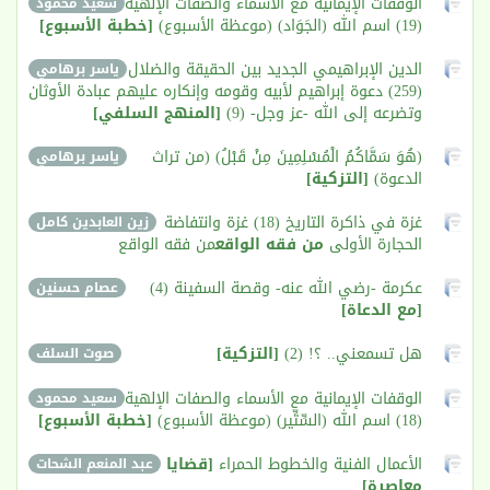
الوقفات الإيمانية مع الأسماء والصفات الإلهية
سعيد محمود
(19) اسم الله (الجَوَاد) (موعظة الأسبوع)
[خطبة الأسبوع]
الدين الإبراهيمي الجديد بين الحقيقة والضلال
ياسر برهامي
(259) دعوة إبراهيم لأبيه وقومه وإنكاره عليهم عبادة الأوثان
وتضرعه إلى الله -عز وجل- (9)
[المنهج السلفي]
(هُوَ سَمَّاكُمُ الْمُسْلِمِينَ مِنْ قَبْلُ) (من تراث
ياسر برهامي
الدعوة)
[التزكية]
غزة في ذاكرة التاريخ (18) غزة وانتفاضة
زين العابدين كامل
الحجارة الأولى
من فقه الواقع
من فقه الواقع
عكرمة -رضي الله عنه- وقصة السفينة (4)
عصام حسنين
[مع الدعاة]
هل تسمعني.. ؟! (2)
[التزكية]
صوت السلف
الوقفات الإيمانية مع الأسماء والصفات الإلهية
سعيد محمود
(18) اسم الله (السِّتِّير) (موعظة الأسبوع)
[خطبة الأسبوع]
الأعمال الفنية والخطوط الحمراء
[قضايا
عبد المنعم الشحات
معاصرة]