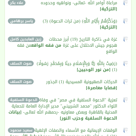
مراعاة أوامر الله -تعالى- ونواهيه وحدوده
علاء بكر
[التزكية]
(وَذَكِّرْهُمْ بِأَيَّامِ اللَّهِ) (من تراث الدعوة) (3)
ياسر برهامي
[التزكية]
غزة في ذاكرة التاريخ (19) أبرز محطات
زين العابدين كامل
هجوم جيش الاحتلال على غزة
من فقه الواقع
من فقه
الواقع
(رَضِيتُ بِاللَّهِ رَبًّا وَبِالْإِسْلَامِ دِينًا وَبِمُحَمَّدٍ رَسُولًا)
صوت السلف
(1)
[من نور الوحيين]
الحركات الصهيونية المسيحية (1) الجذور
صوت السلف
[قضايا معاصرة]
تعزية "الدعوة السلفية في مصر" في وفاة
الدعوة السلفية
اللواء الدكتور "محمد الشربيني" مدير الإدارة العامة للحماية
المدنية بالقاهرة وبعض معاونيه -رحمهم الله تعالى-
[بيانات
الدعوة السلفية وحزب النور]
الوقفات الإيمانية مع الأسماء والصفات الإلهية
سعيد محمود