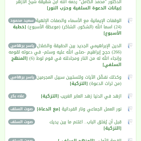
الدكتور "محمد الكامل" رحمه الله ابن شقيقة شيخ الأزهر
[بيانات الدعوة السلفية وحزب النور]
الوقفات الإيمانية مع الأسماء والصفات الإلهية
سعيد محمود
(24) اسما الله (الشكور، الشاكر) (موعظة الأسبوع)
[خطبة
الأسبوع]
الدين الإبراهيمي الجديد بين الحقيقة والضلال
ياسر برهامي
(266) حجج إبراهيم -صلى الله عليه وسلم- في دعوته لقومه
وإنجاء الله له من النار ومجادلته في قوم لوط (6)
[المنهج
السلفي]
وكذلك نفصِّل الآيات ولتستبين سبيل المجرمين
ياسر برهامي
(من تراث الدعوة)
[التزكية]
ازهد في الدنيا زهد العابر الغريب
[التزكية]
علاء بكر
نور العمل الجماعي ونار الفردانية
[مع الدعاة]
صوت السلف
قبل أن يُغلق الباب.. اغتنم ما بين يديك
صوت السلف
[التزكية]
القصة الأولى
[المنهج السلفي]
صوت السلف