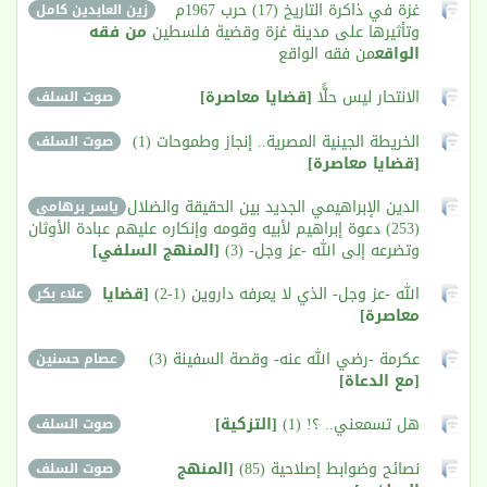
غزة في ذاكرة التاريخ (17) حرب 1967م
زين العابدين كامل
وتأثيرها على مدينة غزة وقضية فلسطين
من فقه
الواقع
من فقه الواقع
الانتحار ليس حلًّا
[قضايا معاصرة]
صوت السلف
الخريطة الجينية المصرية.. إنجاز وطموحات (1)
صوت السلف
[قضايا معاصرة]
الدين الإبراهيمي الجديد بين الحقيقة والضلال
ياسر برهامي
(253) دعوة إبراهيم لأبيه وقومه وإنكاره عليهم عبادة الأوثان
وتضرعه إلى الله -عز وجل- (3)
[المنهج السلفي]
الله -عز وجل- الذي لا يعرفه داروين (1-2)
[قضايا
علاء بكر
معاصرة]
عكرمة -رضي الله عنه- وقصة السفينة (3)
عصام حسنين
[مع الدعاة]
هل تسمعني.. ؟! (1)
[التزكية]
صوت السلف
نصائح وضوابط إصلاحية (85)‏
[المنهج
صوت السلف