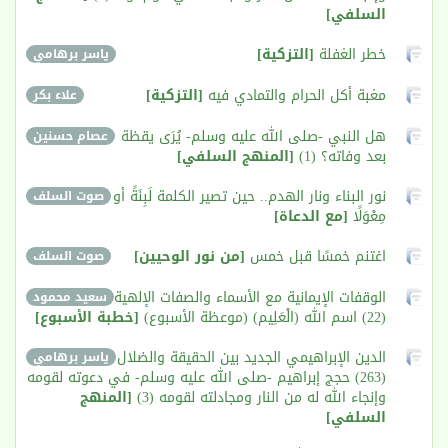
السلفي]
خطر الغفلة
[التزكية]
ياسر برهامي
مغبة أكل الحرام والتمادي فيه
[التزكية]
علاء بكر
هل النبي -صلى الله عليه وسلم- يُرَى يقظة
عصام حسنين
بعد وفاته؟ (1)
[المنهج السلفي]
نور البناء ونار الهدم.. حين تصير الكلمة لَبِنَةً أو
صوت السلف
مِعْوَلًا
[مع الدعاة]
اغتنم خمسًا قبل خمس
[من نور الوحيين]
صوت السلف
الوقفات الإيمانية مع الأسماء والصفات الإلهية
سعيد محمود
(22) اسم الله (الْعَلِيم) (موعظة الأسبوع)
[خطبة الأسبوع]
الدين الإبراهيمي الجديد بين الحقيقة والضلال
ياسر برهامي
(263) حجج إبراهيم -صلى الله عليه وسلم- في دعوته لقومه
وإنجاء الله له من النار ومجادلته لقومه (3)
[المنهج
السلفي]