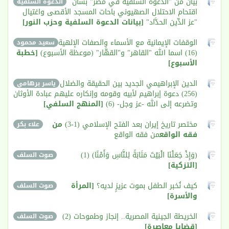
بيان من "الدعوة السلفية في مصر" بشأن
الدعوة السلفية
اقتحام الاحتلال الصهيوني باحات المسجد الأقصى واغتيال
"عز الدِّين الحدَّاد"
[بيانات الدعوة السلفية وحزب النور]
الوقفات الإيمانية مع الأسماء والصفات الإلهية
سعيد محمود
(16) اسما الله "القاهر" و"القهَّار" (موعظة الأسبوع)
[خطبة
الأسبوع]
الدين الإبراهيمي الجديد بين الحقيقة والضلال
ياسر برهامي
(256) دعوة إبراهيم لأبيه وقومه وإنكاره عليهم عبادة الأوثان
وتضرعه إلى الله -عز وجل- (6)
[المنهج السلفي]
مختصر تاريخ إيران بعد الفتح الإسلامي (1-3)
من
علاء بكر
فقه الواقع
من فقه الواقع
(وَإِذْ جَعَلْنَا الْبَيْتَ مَثَابَةً لِلنَّاسِ وَأَمْنًا) (1)
صوت السلف
[التزكية]
كيف نُخبر الطفل بموت عزيزٍ لديه؟
[المرأة
صوت السلف
والأسرة]
الخريطة الجينية المصرية.. إنجاز وطموحات (2)
صوت السلف
[قضايا معاصرة]