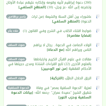
(260) دعوة إبراهيم لأبيه وقومه وإنكاره عليهم عبادة الأوثان
وتضرعه إلى الله -عز وجل- (10)
[المنهج السلفي]
عاشوراء بين أهل السنة والشيعة (من تراث
ياسر برهامي
الدعوة)
[المنهج السلفي]
ضوابط اقتناء الكلاب في الشرع وفي القانون (1)
علاء بكر
[قضايا معاصرة]
الولاء الصامت في الدعوة.. رجال لا يراهم
صوت السلف
الناس ويراهم الله
[مع الدعاة]
مقالات في علوم القرآن الكريم وارتباطها
صوت السلف
بالعلوم الأخرى (22) تابع القراءات الشاذة ومدى حجيتها في
الأحكام الفقهية
[من نور الوحيين]
الرزق الحلال الطيِّب
[التزكية]
صوت السلف
تعزية "الدعوة السلفية بمصر" في وفاة
الدعوة السلفية
شقيق الشيخ "حميدة عمران" -رحمه الله-
[بيانات الدعوة
السلفية وحزب النور]