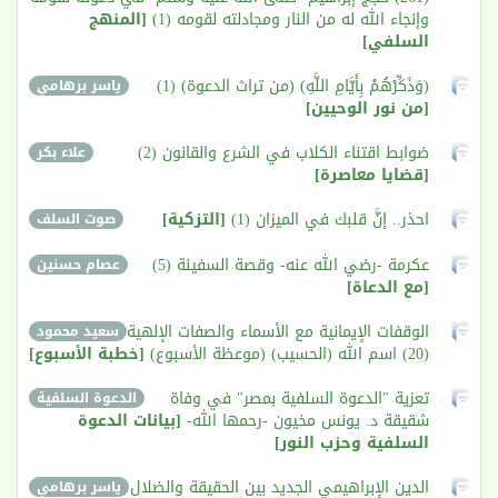
وإنجاء الله له من النار ومجادلته لقومه (1)
[المنهج
السلفي]
(وَذَكِّرْهُمْ بِأَيَّامِ اللَّهِ) (من تراث الدعوة) (1)
ياسر برهامي
[من نور الوحيين]
ضوابط اقتناء الكلاب في الشرع والقانون (2)
علاء بكر
[قضايا معاصرة]
احذر.. إنَّ قلبك في الميزان (1)
[التزكية]
صوت السلف
عكرمة -رضي الله عنه- وقصة السفينة (5)
عصام حسنين
[مع الدعاة]
الوقفات الإيمانية مع الأسماء والصفات الإلهية
سعيد محمود
(20) اسم الله (الحسيب) (موعظة الأسبوع)
[خطبة الأسبوع]
تعزية "الدعوة السلفية بمصر" في وفاة
الدعوة السلفية
شقيقة د. يونس مخيون -رحمها الله-
[بيانات الدعوة
السلفية وحزب النور]
الدين الإبراهيمي الجديد بين الحقيقة والضلال
ياسر برهامي