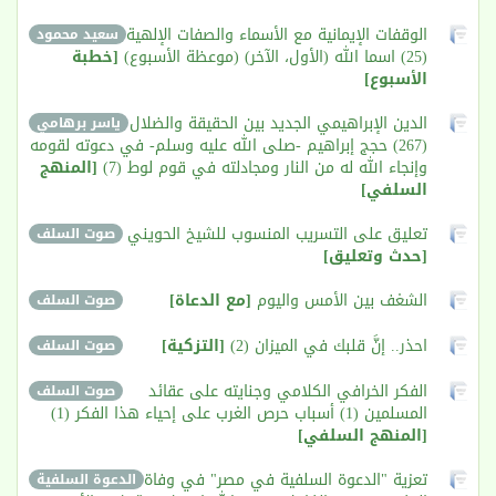
الوقفات الإيمانية مع الأسماء والصفات الإلهية
سعيد محمود
(25) اسما الله (الأول، الآخر) (موعظة الأسبوع)
[خطبة
الأسبوع]
الدين الإبراهيمي الجديد بين الحقيقة والضلال
ياسر برهامي
(267) حجج إبراهيم -صلى الله عليه وسلم- في دعوته لقومه
وإنجاء الله له من النار ومجادلته في قوم لوط (7)
[المنهج
السلفي]
تعليق على التسريب المنسوب للشيخ الحويني
صوت السلف
[حدث وتعليق]
الشغف بين الأمس واليوم
[مع الدعاة]
صوت السلف
احذر.. إنَّ قلبك في الميزان (2)
[التزكية]
صوت السلف
الفكر الخرافي الكلامي وجنايته على عقائد
صوت السلف
المسلمين (1) أسباب حرص الغرب على إحياء هذا الفكر (1)
[المنهج السلفي]
تعزية "الدعوة السلفية في مصر" في وفاة
الدعوة السلفية