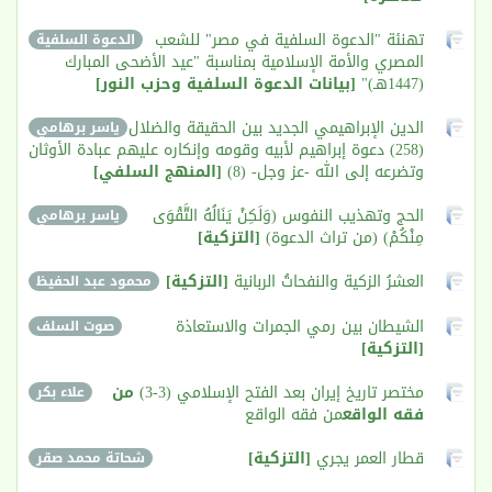
تهنئة "الدعوة السلفية في مصر" للشعب
الدعوة السلفية
المصري والأمة الإسلامية بمناسبة "عيد الأضحى المبارك
(1447هـ)"
[بيانات الدعوة السلفية وحزب النور]
الدين الإبراهيمي الجديد بين الحقيقة والضلال
ياسر برهامي
(258) دعوة إبراهيم لأبيه وقومه وإنكاره عليهم عبادة الأوثان
وتضرعه إلى الله -عز وجل- (8)
[المنهج السلفي]
الحج وتهذيب النفوس (وَلَكِنْ يَنَالُهُ التَّقْوَى
ياسر برهامي
مِنْكُمْ) (من تراث الدعوة)
[التزكية]
العشرُ الزكية والنفحاتُ الربانية
[التزكية]
محمود عبد الحفيظ
الشيطان بين رمي الجمرات والاستعاذة
صوت السلف
[التزكية]
مختصر تاريخ إيران بعد الفتح الإسلامي (3-3)
من
علاء بكر
فقه الواقع
من فقه الواقع
قطار العمر يجري
[التزكية]
شحاتة محمد صقر