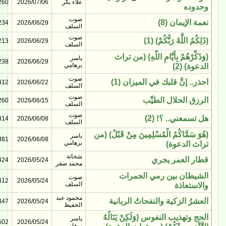
علاء بكر
2026/07/06
260
وحدوده
صوت
نعمة الإيمان (8)
234
2026/06/29
السلف
صوت
(ذَلِكُمُ اللَّهُ رَبُّكُمْ) (1)
213
2026/06/29
السلف
(وَذَكِّرْهُمْ بِأَيَّامِ اللَّهِ) (من تراث
ياسر
238
2026/06/29
برهامي
الدعوة) (2)
صوت
احذر.. إنَّ قلبك في الميزان (1)
412
2026/06/22
السلف
صوت
الرزق الحلال الطيِّب
260
2026/06/15
السلف
صوت
هل تسمعني.. ؟! (2)
314
2026/06/08
السلف
(هُوَ سَمَّاكُمُ الْمُسْلِمِينَ مِنْ قَبْلُ) (من
ياسر
381
2026/06/08
برهامي
تراث الدعوة)
شحاتة
قطار العمر يجري
424
2026/05/24
محمد صقر
الشيطان بين رمي الجمرات
صوت
412
2026/05/24
السلف
والاستعاذة
محمود عبد
العشرُ الزكية والنفحاتُ الربانية
347
2026/05/24
الحفيظ
الحج وتهذيب النفوس (وَلَكِنْ يَنَالُهُ
ياسر
502
2026/05/24
برهامي