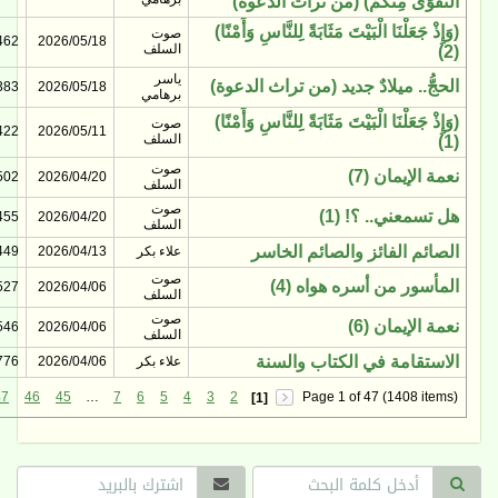
التَّقْوَى مِنْكُمْ) (من تراث الدعوة)
(وَإِذْ جَعَلْنَا الْبَيْتَ مَثَابَةً لِلنَّاسِ وَأَمْنًا)
صوت
462
2026/05/18
السلف
(2)
ياسر
الحجُّ.. ميلادٌ جديد (من تراث الدعوة)
383
2026/05/18
برهامي
(وَإِذْ جَعَلْنَا الْبَيْتَ مَثَابَةً لِلنَّاسِ وَأَمْنًا)
صوت
422
2026/05/11
السلف
(1)
صوت
نعمة الإيمان (7)
502
2026/04/20
السلف
صوت
هل تسمعني.. ؟! (1)
455
2026/04/20
السلف
الصائم الفائز والصائم الخاسر
علاء بكر
2026/04/13
449
صوت
المأسور من أسره هواه (4)
527
2026/04/06
السلف
صوت
نعمة الإيمان (6)
546
2026/04/06
السلف
الاستقامة في الكتاب والسنة
علاء بكر
2026/04/06
776
47
46
45
…
7
6
5
4
3
2
Page 1 of 47 (1408 items)
[1]