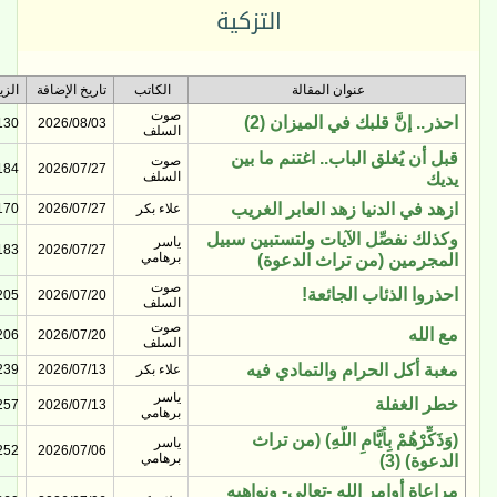
التزكية
عنوان المقالة
الكاتب
تاريخ الإضافة
الزيارات
صوت
احذر.. إنَّ قلبك في الميزان (2)
130
2026/08/03
السلف
قبل أن يُغلق الباب.. اغتنم ما بين
صوت
184
2026/07/27
السلف
يديك
ازهد في الدنيا زهد العابر الغريب
علاء بكر
2026/07/27
170
وكذلك نفصِّل الآيات ولتستبين سبيل
ياسر
183
2026/07/27
برهامي
المجرمين (من تراث الدعوة)
صوت
احذروا الذئاب الجائعة!
205
2026/07/20
السلف
صوت
مع الله
206
2026/07/20
السلف
مغبة أكل الحرام والتمادي فيه
علاء بكر
2026/07/13
239
ياسر
خطر الغفلة
257
2026/07/13
برهامي
(وَذَكِّرْهُمْ بِأَيَّامِ اللَّهِ) (من تراث
ياسر
252
2026/07/06
برهامي
الدعوة) (3)
مراعاة أوامر الله -تعالى- ونواهيه