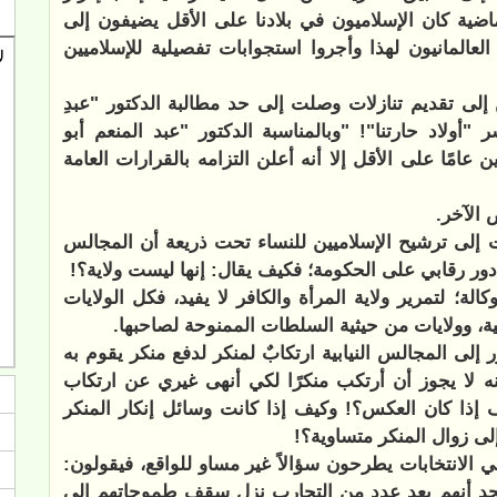
ضية كان الإسلاميون في بلادنا على الأقل يضيفون إلى
 العالمانيون لهذا وأجروا استجوابات تفصيلية للإسلاميين
 إلى تقديم تنازلات وصلت إلى حد مطالبة الدكتور "عبدِ
"أولاد حارتنا"! "وبالمناسبة الدكتور "عبد المنعم أبو
امًا على الأقل إلا أنه أعلن التزامه بالقرارات العامة
 الآخر.
دت إلى ترشيح الإسلاميين للنساء تحت ذريعة أن المجالس
ا دور رقابي على الحكومة؛ فكيف يقال: إنها ليست ولاية؟!
؛ لتمرير ولاية المرأة والكافر لا يفيد، فكل الولايات
ية، وولايات من حيثية السلطات الممنوحة لصاحبها.
ر إلى المجالس النيابية ارتكابٌ لمنكر لدفع منكر يقوم به
أنه لا يجوز أن أرتكب منكرًا لكي أنهى غيري عن ارتكاب
ف إذا كان العكس؟! وكيف إذا كانت وسائل إنكار المنكر
لى زوال المنكر متساوية؟!
 الانتخابات يطرحون سؤالاً غير مساو للواقع، فيقولون:
نجد أنهم بعد عدد من التجارب نزل سقف طموحاتهم إلى