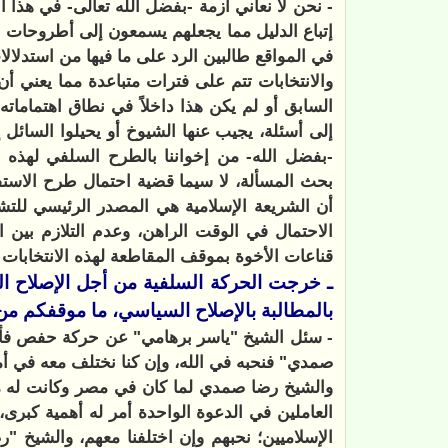
- نحن لا نعاني أزمة -بفضل الله تعالى- في هذا ال
إتباع الدليل مما يجعلهم يسمعون إلى أطروحات 
في المواقع طالبين الرد على ما فيها من استدلالا
والانتخابات تتم على فترات متباعدة مما يعني أ
السابق أو لم يكن هذا داخلاً في نطاق اهتماماته
إلى أسئلة، يجيب عنها الشيوخ أو يحيلوا السائل 
-بفضل الله- من إخواننا بالطرح السلفي لهذه
بحث المسألة، لا سيما قضية احتمال طرح الاستفتا
أن الشريعة الإسلامية هي المصدر الرئيسي للتشريع
الاحتمال في الوقت الراهن، وعدم التلازم بين الا
قناعات الأخوة بموقف المقاطعة لهذه الانتخابات 
ـ خرجت الحركة السلفية من أجل الإصلاح ا
بالمطالبة بالإصلاح السياسي، ما موقفكم من
- سئل الشيخ "ياسر برهامي" عن حركة حفص فأجاب
صمدي" فنحبه في الله، وإن كنا نختلف معه في أم
والشيخ رضا صمدي لما كان في مصر وكانت له م
العاملين في الدعوة الواحدة أمر له أهمية كبرى،
الإسلاميين؛ نحبهم وإن اختلفنا معهم، والشيخ "