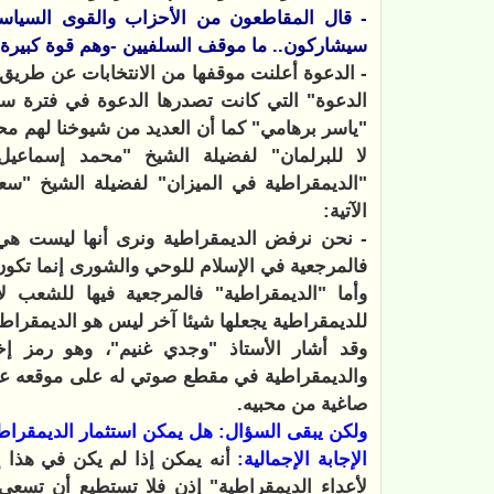
- قال المقاطعون من الأحزاب والقوى السياسي
سيشاركون.. ما موقف السلفيين -وهم قوة كبيرة 
- الدعوة أعلنت موقفها من الانتخابات عن طريق
الدعوة" التي كانت تصدرها الدعوة في فترة س
"ياسر برهامي" كما أن العديد من شيوخنا لهم م
لا للبرلمان" لفضيلة الشيخ "محمد إسماعيل
"الديمقراطية في الميزان" لفضيلة الشيخ "سع
الآتية:
- نحن نرفض الديمقراطية ونرى أنها ليست هي ا
فالمرجعية في الإسلام للوحي والشورى إنما تكون
وأما "الديمقراطية" فالمرجعية فيها للشعب 
للديمقراطية يجعلها شيئا آخر ليس هو الديمقراطية
وقد أشار الأستاذ "وجدي غنيم"، وهو رمز إ
والديمقراطية في مقطع صوتي له على موقعه على
صاغية من محبيه.
ولكن يبقى السؤال: هل يمكن استثمار الديمقراط
الإجابة الإجمالية:
أنه يمكن إذا لم يكن في هذا إق
لأعداء الديمقراطية" إذن فلا تستطيع أن تسعى 