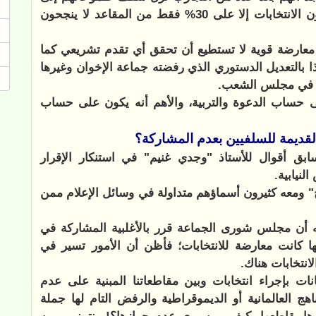
أن يكونوا جبهة معارضة قوية وفقط، ولا يخوضون الانتخابات إلا على 30% فقط من المقاعد لا ينجحون
عارضة قوية لا تستطيع أن تحقق أي تقدم تشريعي كما
ا بالتعديل الدستوري الذي رفضته جماعة الإخوان وغيرها
ى حساب الدعوة والتربية، والأهم أنه يكون على حساب
القديمة للسلفيين بعدم المشاركة؟
ابق أقوال للأستاذ "وجدي غنيم" في استنكار الإقرار
لنيابية.
" ومعه كثيرون أسماؤهم متداولة في وسائل الإعلام ممن
يه أن مجلس شورى الجماعة قرر بالأغلبية المشاركة في
ها كانت معارضة للانتخابات؛ فأظن أن الأمور تسير في
انتخابات هناك.
 بإجراء انتخابات وبين مقاطعاتنا المبنية على عدم
اهج العالمانية أو الديموقراطية والرفض التام لها جملة