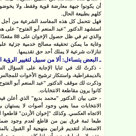
كلهم بطبيعة الحال.
فهل نتحمل كل هذه المفاسد الشرعية من أجل م
استشهد الدكتور "عبد المنعم أبو الفتوح" على هذ
والذي تم في ظل حصول الإخوان على 88 مقعدًا في مجلس الشعب.
وغاية ما يمكن تحقيقه مصالح خدمية جزئية عل
تنازلات شرعية لا يملك أحد حق تقديمها.
ـ البعض يتساءل: ألا من سبيل لتغيير الرؤية 
- ذكرتُ لك في ثنايا الإجابة على السؤال الس
بالديمقراطية، واستنكار ترشيح الأخوات للمجالس ا
وذكرت لك موقف الدكتور "عبد المنعم أبو الفتوح
كانوا يرون مقاطعة الانتخابات.
- حتى بيان الدكتور "محمد بديع" الذي أعلن ف
الانتخابات مما يعني وجود أصوات لا يستهان ب
الاتجاه العكسي.
وكذلك "إخوان الأردن" قاطعوا ال
طبعا ثمة فرق بين من قاطع لعدم وجود ضمانات
الاستعداد لتقديم قرابين منهجية أو القبول بالمن