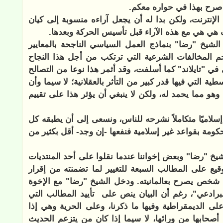
ا صرح بهذا في حواره معكم.
إنترنت، ولكن بدا له أن يجعل آراءه منسوبة إلى كيان
 هي هي مع هذه الآراء قبل تأسيس الحركة وبعدها.
شيخ "رضا" بنماذج العمل السياسي الناجحة بالمعايير
 حجم المخالفات الشرعية التي ترتكب من أجل هذا النجاح
في "تايلاند" كما أسلفت، وقد أثمر هذا نوعا من التصالح
التي فيها قدر كبير من التأثر بالعقلانية؛ لا سيما وأن
هو مما يحمد له، ولكن لا ينبغي أن يؤثر هذا على تقييم
إسلاميًا متكاملاً نشرحه للناس، ونسعى إلى أن يطبقه كل
مة بقواعد غير إسلامية فنفعها -إن وجد- أقل بكثير من
خ "رضا" وبعض إخواننا عندما نقلوا على أحد المنتديات
يع على المطالب السبعة للتغيير لما تضمنته من إقرار
ها شخص يصرح بعالمانيته. ودخل الشيخ "رضا" مع الإخوة
البرادعي"، رغم أن البيان ينص على
تأييد المطالب التي
على الديمقراطية وفيها ما ذكرنا، وعلى الحرية وهي إذا
حابها من ورائها، لا سيما إذا كان من يتزعم الحديث