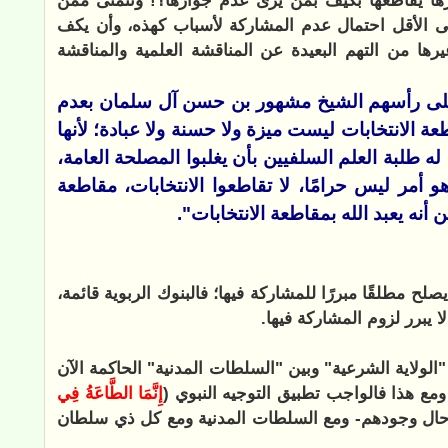
زها يقاطعها بكيف بمن يرى عدم جوازها؟! ونتمنى ممن
ى الأقل احتمال عدم المشاركة لأسباب كهذه، وأن يكف
ها من التهم البعيدة عن المناقشة العلمية والمناقشة
 على رأسهم الشيخ مشهور بن حسن آل سلمان بعدم
ة الانتخابات ليست ميزة ولا حسنة ولا عبادة؛ لأنها
ه طلبة العلم السلفيين بأن يغلبوا المصلحة العامة،
وهو أمر ليس حرامًا، لا تقاطعوا الانتخابات، مقاطعة
نه يعبد الله بمقاطعة الانتخابات".
 يصلح مطلقًا مبررًا للمشاركة فيها؛ فالبنوك الربوية قائمة،
 يبرر لزوم المشاركة فيها.
لولاية الشرعية" وبين "السلطات المدنية" الحاكمة الآن
ومع هذا فالواجب تطبيق التوجيه النبوي (
إِنَّمَا الطَّاعَةُ فِي
 -حال وجودهم- ومع السلطات المدنية ومع كل ذي سلطان