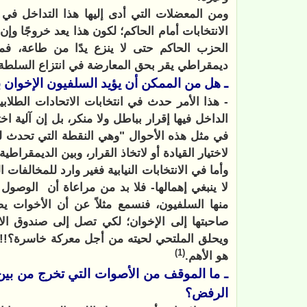
ومن المعضلات التي أدى إليها هذا التداخل في
الانتخابات أمام الحاكم؛ لكون هذا يعد خروجًا وإن
الحزب الحاكم حتى لا ينزع يدًا من طاعة، فم
ديمقراطي يقر بحق المعارضة في انتزاع السلطة يؤ
ـ هل من الممكن أن يؤيد السلفيون الإخوان 
- هذا الأمر حدث في انتخابات الاتحادات الطلابية
الداخل فيها إقرار بباطل ولا منكر، بل إن آلية ا
في مثل هذه الأحوال "وهي النقطة التي تحدث لبس
لاختيار القيادة أو لاتخاذ القرار، وبين الديمقراط
وأما في الانتخابات النيابية فغير وارد للمخالفات 
لا ينبغي إهمالها- فلا بد من مراعاة أن
الوصول إ
منها السلفيون، فنسمع مثلاً عن أن الأخوات ي
صاحبتها إلى الإخوان؛ لكي تصل إلى صندوق الا
ويحلق الملتحي لحيته من أجل معركة خاسرة؟!! و
(1)
هو الأهم.
ـ ما الموقف من الأصوات التي تخرج من بين
الرفض؟