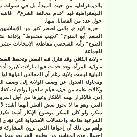
بالديمقراطية من حيث المبدأ، بل في سنوات ما
الديمقراطية قيد "عدم مخالفة الشرع"،
فانتبه
حول عدد من القضايا، منها:
- حرية الإبداع، والتي اضطر كثير من الإسلاميين
المنعم أبو الفتوح" "نجيبَ محفوظ" بإعادة نشر 
الفتوح" رأيه الشخصي مقاطعة الانتخابات عشرين ع
للجماعة.
- ولاية الكافر، وقد تنازل فيه البعض وتحفظ البعض
- ولاية المرأة، وقد حدثت فيها تنازلات كبيرة أ
النيابية ليست ولاية، رغم أن المجالس النيابية له
ومحاولة العدول عن وصف الولاية إلى وصف الوكالة
وكالات عامة من حيثية قيام صاحبها بواجبات كفائ
إذن، فالإقرار بهذه الأفكار وغيرها من أجل المرو
الغير، وهو ما لا يجوز بغض النظر أيهما أشد؛ ل
منكر، ولو كان المنكر موضوع الإنكار أشد؛ فكي
الشرعية متاحة، واحتمالات الاستجابة التي تؤدي إ
وأهم من ذلك أن إخواننا الذين يرون المشاركة في
احتمال هذه المفاسد من تطبيق الشريعة بينما 