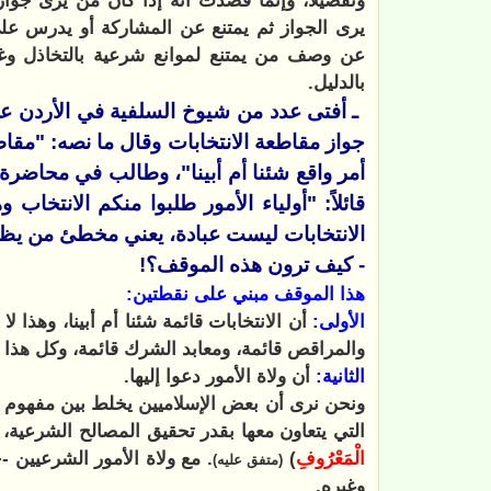
وتفصيلا، وإنما قصدت أنه إذا كان من يرى جوا
يرى الجواز ثم يمتنع عن المشاركة أو يدرس عل
عن وصف من يمتنع لموانع شرعية بالتخاذل وغير
بالدليل.
ـ أفتى عدد من شيوخ السلفية في الأردن
جواز مقاطعة الانتخابات وقال ما نصه: "مقاطع
أمر واقع شئنا أم أبينا"، وطالب في محاضرة ل
قائلاً: "أولياء الأمور طلبوا منكم الانتخاب 
الانتخابات ليست عبادة، يعني مخطئ من يظن أ
- كيف ترون هذه الموقف؟!
هذا الموقف مبني على نقطتين:
الأولى:
أن الانتخابات قائمة شئنا أم أبينا، وهذا لا
والمراقص قائمة، ومعابد الشرك قائمة، وكل هذا لا
الثانية:
أن ولاة الأمور دعوا إليها.
ونحن نرى أن بعض الإسلاميين يخلط بين مفهوم "ا
التي يتعاون معها بقدر تحقيق المصالح الشرعية، 
الْمَعْرُوفِ
)
.
مع ولاة الأمور الشرعيين
(متفق عليه)
وغيره.