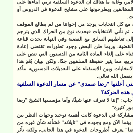
أمر، وغاية ما هنالك أن الدعوة السلفية تربي أبناءها على
المخالفين ويطرحونها على مشايخ الدعوة في الدروس أو
ت.
ن مع كل انتخابات يوجد من إخواننا من لم يطالع الموقف
، ثم تأتي الانتخابات فيحدث نوع من الحراك الذي يترجم
إلى تعاطيهم السابق مع القضية وفي النهاية يحدث قناعة
 القضية. وربما ظن البعض وجود تطورات تقتضي إعادة
ء على إلغاء المادة الثانية من الدستور، التي تنص على
، مما يثير حفيظة السلفيين جدًا، ولكن ببيان بُعْدِ هذا
نتخابات وبين الاستفتاء على التعديلات الدستورية تتأكد
بفضل الله تعالى.
لتي أعلنها "رضا صمدي" عن مسار الدعوة السلفية
 هذه الحركة؟
: "إننا لا نعرف عنها شيئًا، وأما مؤسسها الشيخ "رضا
ور كثيرة".
شاركة في الدعوة كانت أهمية توحيد وجهات النظر بين
 بينما الآن ومع وجوده في "تايلاند" فشأنه شأن غيره من
رضا" يعرف أطروحات الدعوة في هذا الجانب، ولكنه تأثر