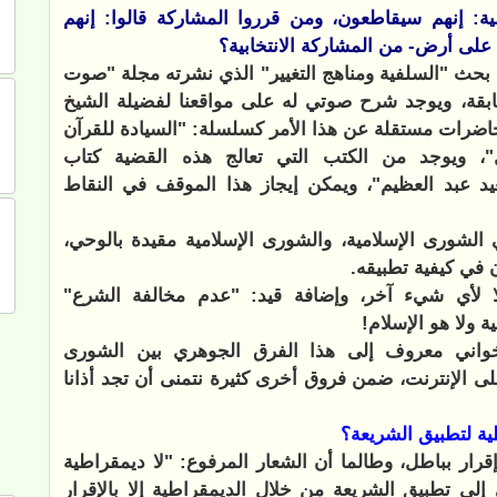
ة: إنهم سيقاطعون، ومن قرروا المشاركة قالوا: إنهم
على أرض- من المشاركة الانتخابية؟
 بحث "السلفية ومناهج التغيير" الذي نشرته مجلة "صوت
ابقة، ويوجد شرح صوتي له على مواقعنا لفضيلة الشيخ
حاضرات مستقلة عن هذا الأمر كسلسلة: "السيادة للقرآن
"، ويوجد من الكتب التي تعالج هذه القضية كتاب
يد عبد العظيم"، ويمكن إيجاز هذا الموقف في النقاط
لشورى الإسلامية، والشورى الإسلامية مقيدة بالوحي،
 في كيفية تطبيقه.
لا لأي شيء آخر، وإضافة قيد: "عدم مخالفة الشرع"
 ولا هو الإسلام!
خواني معروف إلى هذا الفرق الجوهري بين الشورى
 الإنترنت، ضمن فروق أخرى كثيرة نتمنى أن تجد أذانا
ية لتطبيق الشريعة؟
رار بباطل، وطالما أن الشعار المرفوع: "لا ديمقراطية
إلى تطبيق الشريعة من خلال الديمقراطية إلا بالإقرار