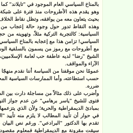
بالمناخ السياسي العام الموجود في "تايلاند" كم
وهو يقدم هذه الأطروحات منذ فترة على شبكة ال
بحيث يتعاون معه من يوافقه، وتظل نقاط الخلاف
وهذه النقاط تدور حول وجود حالة إعجاب من ال
السياسية: كالتجربة التركية مثلاً، وتهوينه من
السياسي! تزامن هذا مع إعجابه بالمناخ السياسي 
مع أطروحات مع رموز من يسمون بالسلفية الوسطية 
الشيخ "رضا" لديه عاطفة حب لعامة الإسلاميين، و
الآراء والمواقف.
عمومًا نحن موقفنا من السياسة أننا نقدم منهجًا 
حسب استطاعته، وأما الممارسات السياسية المحكو
ضرره.
وأضرب على ذلك مثالاً من مساجلة دارت بين الشي
فتوى للشيخ "ياسر برهامي" عن عدم جواز التوق
بمبادئ الديمقراطية والحرية؛ ولأن الذي يتزعم
في حوار أن تأييد المطالب لا يلزم منه تأييد "
تقدم بها الدكتور "البرادعي". ورغم نص البيان 
سيقت مقرونة مع الديمقراطية فمعلوم مقصود أص