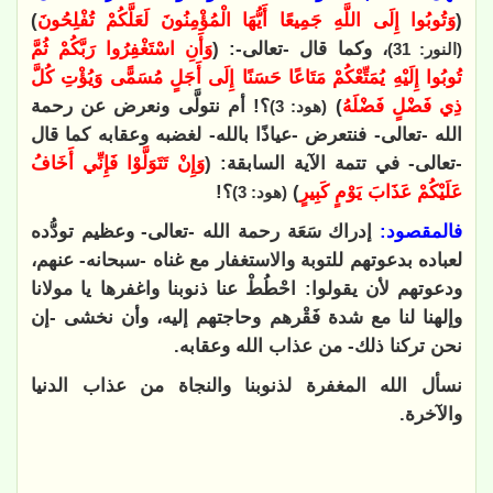
(
وَتُوبُوا إِلَى اللَّهِ جَمِيعًا أَيُّهَا الْمُؤْمِنُونَ لَعَلَّكُمْ تُفْلِحُونَ
)
، وكما قال -تعالى-: (
وَأَنِ اسْتَغْفِرُوا رَبَّكُمْ ثُمَّ
(النور: 31)
تُوبُوا إِلَيْهِ يُمَتِّعْكُمْ مَتَاعًا حَسَنًا إِلَى أَجَلٍ مُسَمًّى وَيُؤْتِ كُلَّ
ذِي فَضْلٍ فَضْلَهُ
)
؟! أم نتولَّى ونعرض عن رحمة
(هود: 3)
الله -تعالى- فنتعرض -عياذًا بالله- لغضبه وعقابه كما قال
-تعالى- في تتمة الآية السابقة: (
وَإِنْ تَتَوَلَّوْا فَإِنِّي أَخَافُ
عَلَيْكُمْ عَذَابَ يَوْمٍ كَبِيرٍ
)
؟!
(هود: 3)
فالمقصود:
إدراك سَعَة رحمة الله -تعالى- وعظيم تودُّده
لعباده بدعوتهم للتوبة والاستغفار مع غناه -سبحانه- عنهم،
ودعوتهم لأن يقولوا: احْطُطْ عنا ذنوبنا واغفرها يا مولانا
وإلهنا لنا مع شدة فَقْرهم وحاجتهم إليه، وأن نخشى -إن
نحن تركنا ذلك- من عذاب الله وعقابه.
نسأل الله المغفرة لذنوبنا والنجاة من عذاب الدنيا
والآخرة.