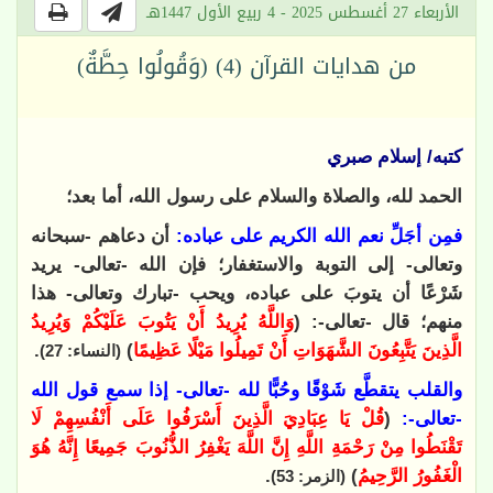
الأربعاء 27 أغسطس 2025 - 4 ربيع الأول 1447هـ
من هدايات القرآن (4) (وَقُولُوا حِطَّةٌ)
كتبه/ إسلام صبري
الحمد لله، والصلاة والسلام على رسول الله، أما بعد؛
فمِن أجَلِّ نعم الله الكريم على عباده:
أن دعاهم -سبحانه
وتعالى- إلى التوبة والاستغفار؛ فإن الله -تعالى- يريد
شَرْعًا أن يتوبَ على عباده، ويحب -تبارك وتعالى- هذا
منهم؛ قال -تعالى-: (
وَاللَّهُ يُرِيدُ أَنْ يَتُوبَ عَلَيْكُمْ وَيُرِيدُ
الَّذِينَ يَتَّبِعُونَ الشَّهَوَاتِ أَنْ تَمِيلُوا مَيْلًا عَظِيمًا
)
.
(النساء: 27)
والقلب يتقطَّع شَوْقًا وحُبًّا لله -تعالى- إذا سمع قول الله
-تعالى-:
(
قُلْ يَا عِبَادِيَ الَّذِينَ أَسْرَفُوا عَلَى أَنْفُسِهِمْ لَا
تَقْنَطُوا مِنْ رَحْمَةِ اللَّهِ إِنَّ اللَّهَ يَغْفِرُ الذُّنُوبَ جَمِيعًا إِنَّهُ هُوَ
الْغَفُورُ الرَّحِيمُ
)
.
(الزمر: 53)