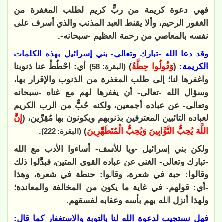
فهي دعوة كريمة من ربٍّ كريم لطلب المغفرة من
الغفور الرحيم، وألا يقنط العبد المذنب والذي أسرف على
نفسه بالمعاصي من رحمة العظيم -سبحانه-.
وقد دعا الله -تبارك وتعالى- بني إسرائيل بهذه الكلمات
الكريمة:
(
وَقُولُوا حِطَّةٌ
)
أي: احْطُطْ عنا ذنوبنا
(البقرة: 58)
واغفرها لنا؛ إلى طلب المغفرة من الذنوب والإقرار بها،
وسؤال الله -تعالى- أن يغفرها لهم مع غناه -سبحانه
وتعالى- عن عباده أجمعين، ولكنه حُبٌّ من الرب الكريم
لعباده التائبين المعترفين بذنوبهم ويكونون بها مُقِرِّين، (
إِنَّ
اللَّهَ يُحِبُّ التَّوَّابِينَ وَيُحِبُّ الْمُتَطَهِّرِينَ
)
.
(البقرة: 222)
ولكن بني إسرائيل -ويا للأسف- أساءوا الأدب مع الله
-تبارك وتعالى- الغني عن عباده القوي المتين، فبدَّلوا ذلك
وقالوا: حبة في شعرة، وقالوا: حنطة في شعرة، وهذا
-أي: قولهم- في غاية ما يكون من المخالفة والمعاندة؛
ولهذا أنزل الله بهم بأسه وعقابه لفسقهم.
فهل نستجيب لدعوة الله لنا بالتوبة والاستغفار كما قال: