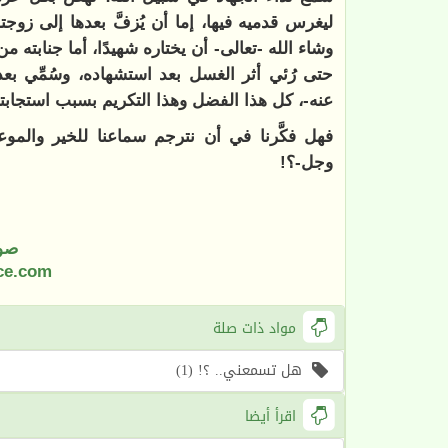
ليغرس قدميه فيها، إما أن يُزفَّ بعدها إلى زوجته
وشاء الله -تعالى- أن يختاره شهيدًا، أما جنابته من 
حتى رُئي أثر الغسل بعد استشهاده، وسُمِّي بع
عنه-، كل هذا الفضل وهذا التكريم بسبب استجابته
فهل فكَّرنا في أن نترجم سماعنا للخير والم
وجل-؟
!
صو
ce.com
مواد ذات صلة
هل تسمعني.. ؟! (1)
اقرأ أيضا