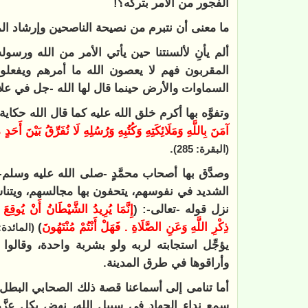
الفجور من الأمر بتركه؟!
ما معنى أن نتبرم من نصيحة الناصحين وإرشاد ا
ألم يأنِ لألسنتنا حين يأتي الأمر من الله ورسول
المقربون فهم لا يعصون الله ما أمرهم ويفعل
السماوات والأرض حينما قال لها الله -جل في علاه
وتفوَّه بها أكرم خلق الله عليه كما قال الله حكاية
آمَنَ بِاللَّهِ وَمَلَائِكَتِهِ وَكُتُبِهِ وَرُسُلِهِ لَا نُفَرِّقُ بَيْنَ أَحَ
.
(البقرة: 285)
وصدَّق بها أصحاب محمَّدٍ -صلى الله عليه وسلم
الشديد في نفوسهم، يتحفون بها مجالسهم، ويتناشد
نزل قوله -تعالى-: (
إِنَّمَا يُرِيدُ الشَّيْطَانُ أَنْ يُوقِعَ 
ذِكْرِ اللَّهِ وَعَنِ الصَّلَاةِ . فَهَلْ أَنْتُمْ مُنْتَهُونَ
)
(المائدة: 91
يؤجِّل استجابته لربه ولو بشربة واحدة، وقالوا ب
وأراقوها في طرق المدينة.
أما تنامى إلى أسماعنا قصة ذلك الصحابي البطل ا
سمع نداء الجهاد في سبيل الله، نهض بكل عزَّ