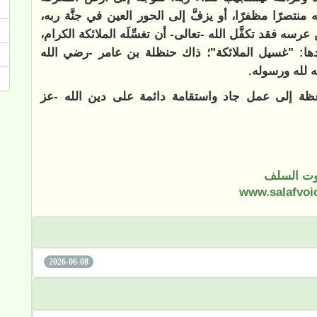
 منتصرًا مظفرًا، أو يزفَّ إلى الحور العين في جنَّة ربه،
عرسه فقد تكفَّل الله -تعالى- أن تغسِّلَه الملائكة الكرام،
دها: "غسيل الملائكة"؛ ذاك حنظلة بن عامر -رضي الله
 لله ورسوله.
وعظة إلى عمل جاد واستقامة دائمة على دين الله -عز
ت السلف
www.salafvoi
2026-06-08