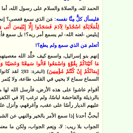
الحمد لله، والصلاة والسلام على رسول الله، أما ب
فليسأل كلٌّ مِنَّا نفسه:
مَن الذي سمع فعصى؟ إنه أف
لِلْمَلَائِكَةِ اسْجُدُوا لِآدَمَ فَسَجَدُوا إِلَّا إِبْلِيسَ أَبَى و
إبليس -لعنه الله- لم يسمع أمر ربه؟! بل سمع ف
أتعلم مَن الذي سمع ولم يطع؟!
إنهم بنو إسرائيل، واسمع كيف خلَّد الله معصيتهم 
مَا آتَيْنَاكُمْ بِقُوَّةٍ وَاسْمَعُوا قَالُوا سَمِعْنَا وَعَصَيْنَا وَ
إِيمَانُكُمْ إِنْ كُنْتُمْ مُؤْمِنِينَ
)
؛ لقد كانو
(البقرة: 93)
السماع سماع لا يحيي في القلب طاعة، ولا يُثمر
أقوام عاشوا على هذه الأرض، فأرسل الله لها من 
بالرذيلة والفاحشة لباسًا، ولم ترغب إلا في الكفر
عليهم الديار رأسًا على عقب، وأغرقهم، وأنزل عليهم
أيحبُّ أحدنا إذا سمع الأمر بالخير والنهي عن الش
الجواب بلا ريب: لا، ونِعم الجواب، ولكن ما م