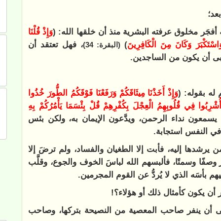
عد؛
جَر مخلوق عرفته البشرية منذ أن خلقها الله: (
وَإِذْ قُلْنَا
َاسْتَكْبَرَ وَكَانَ مِنَ الْكَافِرِينَ
)
، فهل تعتقد أن
(البقرة: 34)
أبى أن يكون من الساجدين.
له بقوله: (
وَإِذْ أَخَذْنَا مِيثَاقَكُمْ وَرَفَعْنَا فَوْقَكُمُ الطُّورَ خُذُوا
أُشْرِبُوا فِي قُلُوبِهِمُ الْعِجْلَ بِكُفْرِهِمْ قُلْ بِئْسَمَا يَأْمُرُكُمْ بِهِ
ا يسمعون نداء الرحمن، ويدَّعون الإيمان به، ولكن بئس
 في النفس استجابة
.
يرشدها إليه، فأبت إلا الطغيان والفساد، ولم ترضَ إلا
 وصفًا وسمتًا، فألبسهم الله لباسَ الخوف والجوع، وقلَّب
 بأسَه الذي لا يُردُّ عن القوم المجرمين.
ر أن يكون كأمثال ذلك أو هؤلاء؟!
عنى أن ينفر صاحب المعصية من النصيحة بتركها، وصاحب