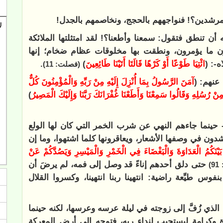
لمرشدين؟! فنواجههم بالحجج، ونخاصمهم بالجدل
!
ه أن تنطق فتقول: سمعنا وأطعنا؟! لقد امتثلتها الملائكة
ون ما يؤمرون، ونطقت بها مخلوقات عظام ضخام؛ إنها
-: (
ائْتِيَا طَوْعًا أَوْ كَرْهًا قَالَتَا أَتَيْنَا طَائِعِينَ
)
.
(فصلت: 11)
 عنهم: (
آمَنَ الرَّسُولُ بِمَا أُنْزِلَ إِلَيْهِ مِنْ رَبِّهِ وَالْمُؤْمِنُونَ كُلٌّ
دٍ مِنْ رُسُلِهِ وَقَالُوا سَمِعْنَا وَأَطَعْنَا غُفْرَانَكَ رَبَّنَا وَإِلَيْكَ الْمَصِيرُ
)
- حينما جاءهم النهي عن شرب الخمر التي كان لها الولع
ون في وصفها الأشعار، ويعاقرونها كلما اشتهوا، وما إن
بَيْنَكُمُ الْعَدَاوَةَ وَالْبَغْضَاءَ فِي الْخَمْرِ وَالْمَيْسِرِ وَيَصُدَّكُمْ عَنْ
حتى دلق أحدهم إناءً قد وصل إلى فمه، لم يرضَ أن
)
نفوس طيِّعة راضية: انتهينا ربنا انتهينا، وكسروا القلال
لذي زُفَّ إلى زوجته في ليلة عرسه وعرسها، لكنه حينما
ة وكرامة ليستجيب لنداء ربه، فتوجه إلى أرض المعركة