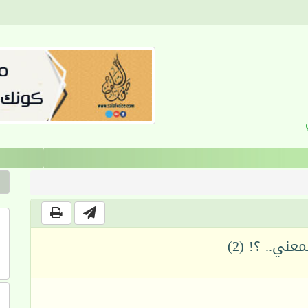
القرآن والانضباط السلوكي
ني.. ؟! (2)