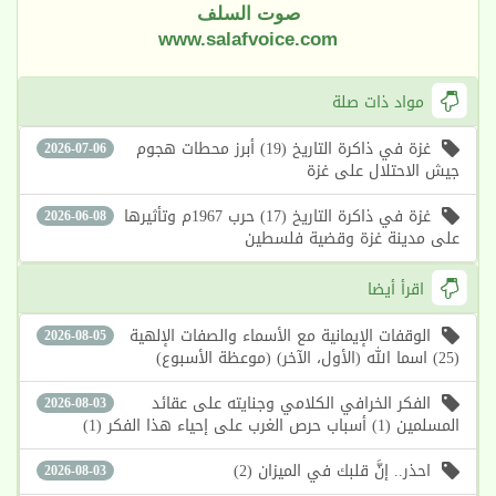
صوت السلف
www.salafvoice.com
مواد ذات صلة
غزة في ذاكرة التاريخ (19) أبرز محطات هجوم
2026-07-06
جيش الاحتلال على غزة
غزة في ذاكرة التاريخ (17) حرب 1967م وتأثيرها
2026-06-08
على مدينة غزة وقضية فلسطين
اقرأ أيضا
الوقفات الإيمانية مع الأسماء والصفات الإلهية
2026-08-05
(25) اسما الله (الأول، الآخر) (موعظة الأسبوع)
الفكر الخرافي الكلامي وجنايته على عقائد
2026-08-03
المسلمين (1) أسباب حرص الغرب على إحياء هذا الفكر (1)
احذر.. إنَّ قلبك في الميزان (2)
2026-08-03