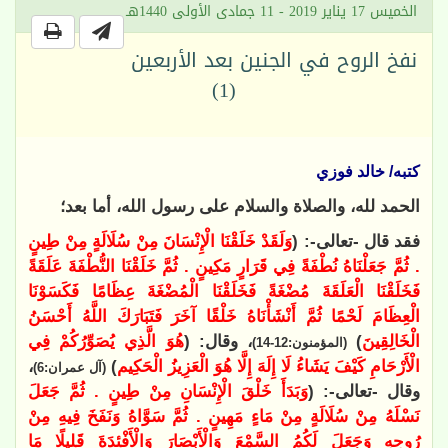
الخميس 17 يناير 2019 - 11 جمادى الأولى 1440هـ
نفخ الروح في الجنين بعد الأربعين
(1)
كتبه/ خالد فوزي
الحمد لله، والصلاة والسلام على رسول الله، أما بعد؛
فقد قال -تعالى-: (
وَلَقَدْ خَلَقْنَا الْإِنْسَانَ مِنْ سُلَالَةٍ مِنْ طِينٍ
. ثُمَّ جَعَلْنَاهُ نُطْفَةً فِي قَرَارٍ مَكِينٍ . ثُمَّ خَلَقْنَا النُّطْفَةَ عَلَقَةً
فَخَلَقْنَا الْعَلَقَةَ مُضْغَةً فَخَلَقْنَا الْمُضْغَةَ عِظَامًا فَكَسَوْنَا
الْعِظَامَ لَحْمًا ثُمَّ أَنْشَأْنَاهُ خَلْقًا آخَرَ فَتَبَارَكَ اللَّهُ أَحْسَنُ
الْخَالِقِينَ
)
، وقال: (
هُوَ الَّذِي يُصَوِّرُكُمْ فِي
(المؤمنون:12-14)
الْأَرْحَامِ كَيْفَ يَشَاءُ لَا إِلَهَ إِلَّا هُوَ الْعَزِيزُ الْحَكِيم
)
،
(آل عمران:6)
وقال -تعالى-: (
وَبَدَأَ خَلْقَ الْإِنْسَانِ مِنْ طِينٍ . ثُمَّ جَعَلَ
نَسْلَهُ مِنْ سُلَالَةٍ مِنْ مَاءٍ مَهِينٍ . ثُمَّ سَوَّاهُ وَنَفَخَ فِيهِ مِنْ
رُوحِهِ وَجَعَلَ لَكُمُ السَّمْعَ وَالْأَبْصَارَ وَالْأَفْئِدَةَ قَلِيلًا مَا