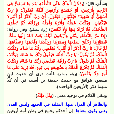
وَسَلَّمَ- قَالَ: (
يَدْخُلُ الْمَلَكُ عَلَى النُّطْفَةِ بَعْدَ مَا تَسْتَقِرُّ فِي
الرَّحِمِ بِأَرْبَعِينَ، أَوْ خَمْسَةٍ وَأَرْبَعِينَ لَيْلَةً، فَيَقُولُ: يَا رَبِّ
أَشَقِيٌّ أَوْ سَعِيدٌ؟ فَيُكْتَبَانِ، فَيَقُولُ: أَيْ رَبِّ أَذَكَرٌ أَوْ أُنْثَى؟
فَيُكْتَبَانِ، وَيُكْتَبُ عَمَلُهُ وَأَثَرُهُ وَأَجَلُهُ وَرِزْقُهُ، ثُمَّ تُطْوَى
الصُّحُفُ، فَلَا يُزَادُ فِيهَا وَلَا يُنْقَصُ
)
. وفي رواية:
(رواه مسلم)
(
إِذَا مَرَّ بِالنُّطْفَةِ ثِنْتَانِ وَأَرْبَعُونَ لَيْلَةً، بَعَثَ اللهُ إِلَيْهَا مَلَكًا،
فَصَوَّرَهَا وَخَلَقَ سَمْعَهَا وَبَصَرَهَا وَجِلْدَهَا وَلَحْمَهَا وَعِظَامَهَا،
ثُمَّ قَالَ: يَا رَبِّ أَذَكَرٌ أَمْ أُنْثَى؟ فَيَقْضِي رَبُّكَ مَا شَاءَ، وَيَكْتُبُ
الْمَلَكُ، ثُمَّ يَقُولُ: يَا رَبِّ أَجَلُهُ، فَيَقُولُ رَبُّكَ مَا شَاءَ، وَيَكْتُبُ
الْمَلَكُ، ثُمَّ يَقُولُ: يَا رَبِّ رِزْقُهُ، فَيَقْضِي رَبُّكَ مَا شَاءَ، وَيَكْتُبُ
الْمَلَكُ، ثُمَّ يَخْرُجُ الْمَلَكُ بِالصَّحِيفَةِ فِي يَدِهِ، فَلَا يَزِيدُ عَلَى مَا
أُمِرَ وَلَا يَنْقُصُ
)
، فأنتَ ترى أن حديث ابن
(رواه مسلم)
مسعود يتوافق مع حديث حذيفة بن أسيد، في أن كلًّا
منهما ذكر (الأربعين الواحدة).
ويبقى الكلام في توجيه معنى: (
مِثْلَ ذَلِكَ
).
والظاهر أن المراد منها: المثلية في الجمع، وليس العدد؛
يعني يكون معناها:
إن أحدكم يجمع في بطن أمه أربعين