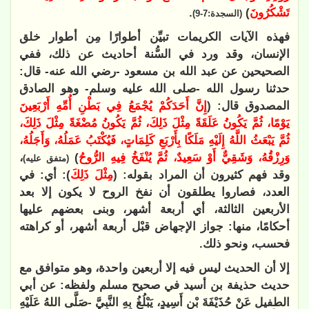
تَشْكُرُونَ
)
.
(السجدة:7-9)
فهذه الآيات الكريمات تبيِّن أطوارًا مِن أطوار خلق
الإنسان، وقد ورد في السُّنة أحاديث عن ذلك، ففي
الصحيحين عن عبد الله بن مسعود -رضي الله عنه- قال:
حدثنا رسول الله -صلى الله عليه وسلم- وهو الصادق
المصدوق قال: (
إِنَّ أَحَدَكُمْ يُجْمَعُ فِي بَطْنِ أُمِّهِ أَرْبَعِينَ
يَوْمًا، ثُمَّ يَكُونُ عَلَقَةً مِثْلَ ذَلِكَ، ثُمَّ يَكُونُ مُضْغَةً مِثْلَ ذَلِكَ،
ثُمَّ يَبْعَثُ اللَّهُ إِلَيْهِ مَلَكًا بِأَرْبَعِ كَلِمَاتٍ، فَيُكْتَبُ عَمَلُهُ، وَأَجَلُهُ،
وَرِزْقُهُ، وَشَقِيٌّ أَوْ سَعِيدٌ، ثُمَّ يُنْفَخُ فِيهِ الرُّوحُ
)
،
(متفق عليه)
وقد فهم كثيرون أن المراد بقوله: (
مِثْلَ ذَلِكَ
): أي: في
العدد، فصاروا يطلقون أن نفخ الروح لا يكون إلا بعد
الأربعين الثالثة، أي أربعة أشهر، وبنى بعضهم عليها
أحكامًا، منها: جواز الإجهاض قبْل أربعة أشهر، أو كراهته
فحسب، ونحو ذلك.
إلا أن الحديث ليس فيه إلا أربعين واحدة، وهو متوافق مع
حديث حذيفة بن أسيد في صحيح مسلم ولفظه: عن أبي
الطفيل عَنْ حُذَيْفَةَ بْنِ أَسِيدٍ، يَبْلُغُ بِهِ النَّبِيَّ -صَلَّى اللهُ عَلَيْهِ