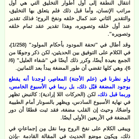
انتقال النطفة إلى أول أطوار التخليق التي هي أول
مراتب الإنسان، وأما قبل ذلك فلم يتعلق بها التخليق،
والتقدير الثاني عند كمال خلقه ونفخ الروح؛ فذلك تقدير
عند أول خلقه وتصويره، وهذا تقدير عقد تمام خلقه
وتصويره".
وقد أطال في "تحفة المودود بأحكام المولود" (1/258)،
في الكلام على التوفيق بين الحديثين، لكن ذكر وجوهًا من
الجمع بعيدة أيضًا، وكرر ذلك أيضًا في "شفاء العليل" (6/
6)، وهي كلها تقضي أن طور المضغة يبدأ بعد الثمانين.
ولو نظرنا في (علم الأجنة) المعاصِر، لوجدنا أنه يقطع
بوجود المضغة قبْل ذلك، بل ربما في الأسبوع الخامس،
وربما قبل ذلك،
لكن (الحركات اللا إرادية): كالنبض تظهر
في نهاية الأسبوع السادس، ويظهر بالسونار أمام الطبيبة
واضحًا، وحيث إن القلب مضغة، فقد ثبت قطعًا أن دور
المضغة في الأربعين الأولى أيضًا.
ويبقى الكلام على نفخ الروح وما نقل مِن إجماعاتٍ في
ذلك، ويكون موضع الحديث في المقالة القادمة -بإذن