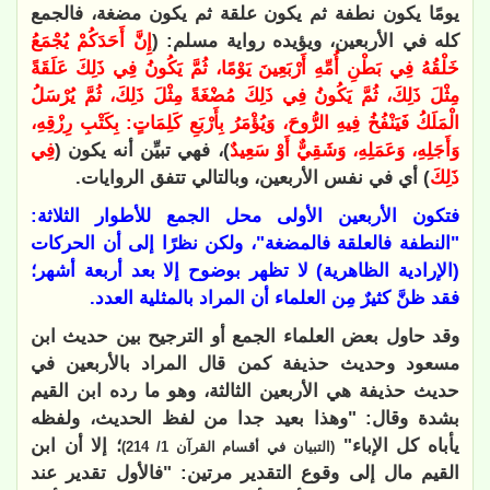
يومًا يكون نطفة ثم يكون علقة ثم يكون مضغة، فالجمع
كله في الأربعين، ويؤيده رواية مسلم: (
إِنَّ أَحَدَكُمْ يُجْمَعُ
خَلْقُهُ فِي بَطْنِ أُمِّهِ أَرْبَعِينَ يَوْمًا، ثُمَّ يَكُونُ فِي ذَلِكَ عَلَقَةً
مِثْلَ ذَلِكَ، ثُمَّ يَكُونُ فِي ذَلِكَ مُضْغَةً مِثْلَ ذَلِكَ، ثُمَّ يُرْسَلُ
الْمَلَكُ فَيَنْفُخُ فِيهِ الرُّوحَ، وَيُؤْمَرُ بِأَرْبَعِ كَلِمَاتٍ: بِكَتْبِ رِزْقِهِ،
وَأَجَلِهِ، وَعَمَلِهِ، وَشَقِيٌّ أَوْ سَعِيدٌ
)، فهي تبيِّن أنه يكون (
فِي
ذَلِكَ
) أي في نفس الأربعين، وبالتالي تتفق الروايات.
فتكون الأربعين الأولى محل الجمع للأطوار الثلاثة:
"النطفة فالعلقة فالمضغة"، ولكن نظرًا إلى أن الحركات
(الإرادية الظاهرية) لا تظهر بوضوح إلا بعد أربعة أشهر؛
فقد ظنَّ كثيرٌ مِن العلماء أن المراد بالمثلية العدد.
وقد حاول بعض العلماء الجمع أو الترجيح بين حديث ابن
مسعود وحديث حذيفة كمن قال المراد بالأربعين في
حديث حذيفة هي الأربعين الثالثة، وهو ما رده ابن القيم
بشدة وقال: "وهذا بعيد جدا من لفظ الحديث، ولفظه
يأباه كل الإباء"
؛ إلا أن ابن
(التبيان في أقسام القرآن 1/ 214)
القيم مال إلى وقوع التقدير مرتين: "فالأول تقدير عند