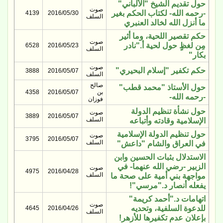
حول تقديم الشيخ "الألباني"
صوت
-رحمه الله- لكتاب الحكم بغير
4139
2016/05/30
السلف
ما أنزل الله لخالد العنبري
حكم تقصير اللحية، وما أثير
صوت
مِن لغظٍ حول لحية أ."نادر
6528
2016/05/23
السلف
بكار"
صوت
حكم تكفير "إسلام البحيري"
3888
2016/05/07
السلف
صالح
حول الأستاذ "محمد قطب"
بن
2016/05/07
4358
-رحمه الله-
فوزان
حول نشأة تنظيم الدولة
صوت
3889
2016/05/07
السلف
الإسلامية وقادته وأتباعه
حول تنظيم الدولة الإسلامية
صوت
3795
2016/05/07
السلف
في العراق والشام "داعش"
الاستدلال بثبات الحسين وابن
الزبير -رضي الله عنهما- في
صوت
4975
2016/04/28
السلف
مواجهة بني أمية على صحة ما
يفعله أنصار د."مرسي"!
اتهامات د."أحمد كريمة"
صوت
للدعوة السلفية، وتحديه
4645
2016/04/26
السلف
بإعلان عدم تكفيرها للأزهر!