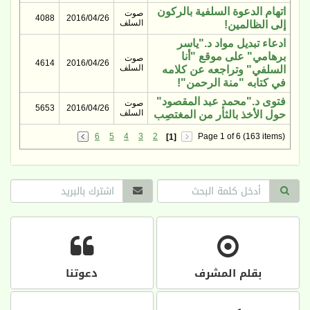
اتهام الدعوة السلفية بالركون
صوت
4088
2016/04/26
السلف
إلى الظالمين!
ادعاء تبديل مواد د."ياسر
برهامي" على موقع "أنا
صوت
4614
2016/04/26
السلف
السلفي" وتراجعه عن كلامه
في كتابه "منة الرحمن"!
فتوى د."محمد عبد المقصود"
صوت
5653
2016/04/26
السلف
حول الأخذ بالثأر من المغتصِب
6
5
4
3
2
Page 1 of 6 (163 items)
[1]
بقلم المشرف
دعوتنا