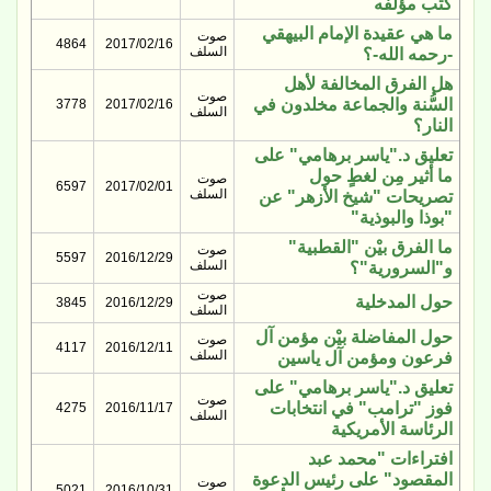
كتب مؤلفه
ما هي عقيدة الإمام البيهقي
صوت
4864
2017/02/16
السلف
-رحمه الله-؟
هل الفرق المخالفة لأهل
صوت
السُّنة والجماعة مخلدون في
3778
2017/02/16
السلف
النار؟
تعليق د."ياسر برهامي" على
ما أثير مِن لغطٍ حول
صوت
6597
2017/02/01
السلف
تصريحات "شيخ الأزهر" عن
"بوذا والبوذية"
ما الفرق بيْن "القطبية"
صوت
5597
2016/12/29
السلف
و"السرورية"؟
صوت
حول المدخلية
3845
2016/12/29
السلف
حول المفاضلة بيْن مؤمن آل
صوت
4117
2016/12/11
السلف
فرعون ومؤمن آل ياسين
تعليق د."ياسر برهامي" على
صوت
فوز "ترامب" في انتخابات
4275
2016/11/17
السلف
الرئاسة الأمريكية
افتراءات "محمد عبد
المقصود" على رئيس الدعوة
صوت
5021
2016/10/31