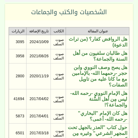
الشخصيات والكتب والجماعات
عنوان المقالة
الكاتب
تاريخ الإضافة
الزيارات
هل الروافض كفار؟ (من تراث
صوت
3095
2024/10/09
السلف
الدعوة)
هل طالبان سلفيون من أهل
صوت
3958
2021/08/26
السلف
السنة والجماعة؟
هل يصح وصف النووي وابن
حجر -رحمهما الله- بالإمامين
صوت
2800
2020/11/19
السلف
مع ما كانا عليه من تاويل
الصفات؟
هل الإمام النووي -رحمه الله-
صوت
ليس مِن أهل السُّنة
41694
2017/04/02
السلف
والجماعة؟!
هل كان الإمام "البخاري"
صوت
5873
2017/04/01
السلف
-رحمه الله- أعمى؟
حول كتاب "العذر بالجهل تحت
صوت
المجهر الشرعي" وغيره مِن
6501
2017/03/18
السلف