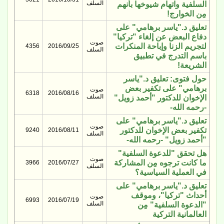
السلف
السلفية واتهام شيوخها بأنهم
مِن الخوارج!
تعليق د."ياسر برهامي" على
دفاع البعض عن إلغاء "تركيا"
صوت
لتجريم الزنا وإباحة المنكرات
4356
2016/09/25
السلف
باسم التدرج في تطبيق
الشريعة!
حول فتوى: تعليق د."ياسر
برهامي" على تكفير بعض
صوت
6318
2016/08/16
السلف
الإخوان للدكتور "أحمد زويل"
-رحمه الله-
تعليق د."ياسر برهامي" على
صوت
تكفير بعض الإخوان للدكتور
9240
2016/08/11
السلف
"أحمد زويل" -رحمه الله-
هل تحقق "للدعوة السلفية"
صوت
ما كانت ترجوه مِن المشاركة
3966
2016/07/27
السلف
في العملية السياسية؟
تعليق د."ياسر برهامي" على
أحداث "تركيا"، وموقف
صوت
6993
2016/07/19
السلف
"الدعوة السلفية" مِن
العالمانية التركية