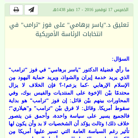
الخميس 17 نوفمبر 2016 - 17 صفر 1438هـ
تعليق د."ياسر برهامي" على فوز "ترامب" في
انتخابات الرئاسة الأمريكية
السؤال:
ما رأي فضيلة الدكتور "ياسر برهامي" في فوز "ترامب"
الذي يريد خدمة إيران والشواذ، ويريد حماية اليهود مِن
الإسلام الإرهابي -كما يزعم!-؟ فإن الخلاف لا يزال
محتدمًا بيْن الإخوة على المنتديات والفيس بوك، وفي
المحاورات بينهم بيْن قائل: إن فوز "ترامب" هو بداية
سقوط أمريكا. وقائل: لا فرق بيْن "ترامب" و"هيلاري"؛
فالجميع يسير على سياسة واحدة، وأحمق مَن يتصور
خلاف ذلك! وثالث يؤكد أن الشخصيات لا بد وأن يكون لها
تأثير رغم السياسة العامة التي تسير عليها أمريكا مِن