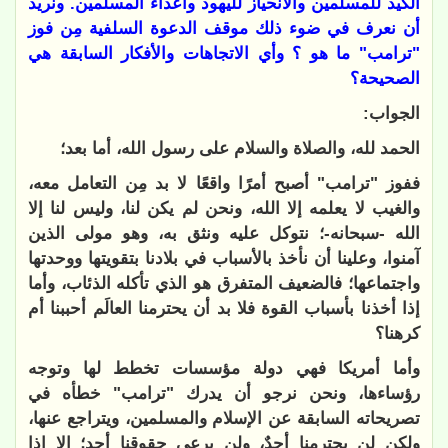
الكيد للمسلمين والانحياز لليهود وأعداء المسلمين. ونريد
أن نعرف في ضوء ذلك موقف الدعوة السلفية مِن فوز
"ترامب" ما هو ؟ وأي الاتجاهات والأفكار السابقة هي
الصحيحة؟
الجواب:
الحمد لله، والصلاة والسلام على رسول الله، أما بعد؛
ففوز "ترامب" أصبح أمرًا واقعًا لا بد مِن التعامل معه،
والغيب لا يعلمه إلا الله، ونحن لم يكن لنا، وليس لنا إلا
الله -سبحانه-؛ نتوكل عليه ونثق به، وهو مولى الذين
آمنوا، وعلينا أن نأخذ بالأسباب في بلادنا بتقويتها ووحدتها
واجتماعها؛ فالضعيف المتفرق هو الذي تأكله الذئاب، وأما
إذا أخذنا بأسباب القوة فلا بد أن يحترمنا العالَم أحببنا أم
كرهنا؟
وأما أمريكا فهي دولة مؤسسات تخطط لها وتوجه
رؤساءها، ونحن نرجو أن يدرك "ترامب" خطأه في
تصريحاته السابقة عن الإسلام والمسلمين، ويتراجع عنها،
ولكن لن يحترمنا أحدٌ، ولن يرعى حقوقنا أحد؛ إلا إذا