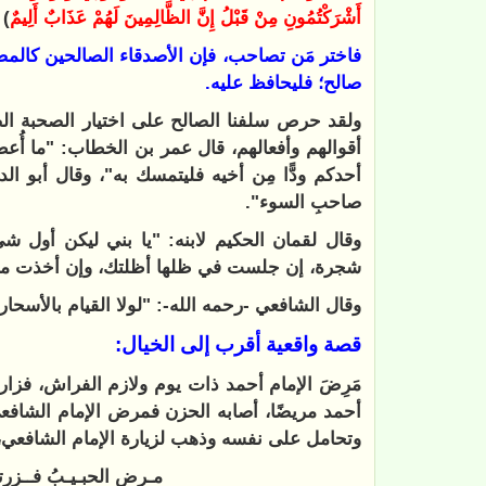
أَشْرَكْتُمُونِ مِنْ قَبْلُ إِنَّ الظَّالِمِينَ لَهُمْ عَذَابٌ أَلِيمٌ
)
فاختر مَن تصاحب، فإن الأصدقاء الصالحين كالمصا
صالح؛ فليحافظ عليه.
ولقد حرص سلفنا الصالح على اختيار الصحبة الصا
أقوالهم وأفعالهم، قال عمر بن الخطاب: "ما أُعطي
أحدكم ودًّا مِن أخيه فليتمسك به"، وقال أبو الدر
صاحبِ السوء".
وقال لقمان الحكيم لابنه: "يا بني ليكن أول شيء 
شجرة، إن جلست في ظلها أظلتك، وإن أخذت منه
وقال الشافعي -رحمه الله-: "لولا القيام بالأسحار 
قصة واقعية أقرب إلى الخيال:
مَرِضَ الإمام أحمد ذات يوم ولازم الفراش، فزاره
أحمد مريضًا، أصابه الحزن فمرض الإمام الشافعي 
وتحامل على نفسه وذهب لزيارة الإمام الشافعي، 
مـرض الحبـيـبُ فــز