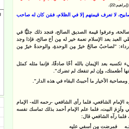
.
(إبراهيم:22)
بيح، لا تعرف قيمتهم إلا في الظلام، فمَن كان له صاحب
لحة، وعرفوا قيمة الصديق الصالح، فنجد ذلك جليًّا في
 العبد بعد الإسلام نعمة خير له مِن أخ صالح، فإذا وجد
داء: "لصاحبٌ صالحٌ خيرٌ مِن الوحدةِ، والوحدةُ خيرٌ مِن
تكسبه بعد الإيمان بالله أخًا صادقًا، فإنما مثله كمثل
ا أطعمتك، وإن لم تنفعك لم تضرك".
ومصاحبة الأخيار ما أحببتُ البقاء في هذه الدار".
 الإمام الشافعي، فلما رأى الشافعي -رحمه الله- الإمام
ولَزِمَ البيت، فلما علم الإمام أحمد بذلك تماسك نفسه
فلما رآه الشافعي قال:
رتـه فمرضت مِن أسفي عليه