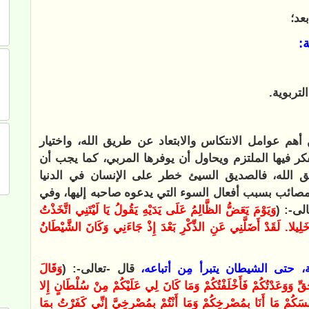
عد؛
:
أهم عوامل الانتكاس والابتعاد عن طريق الله، واختيار
كر فيها الملتزم ويحاول أن يوفرها المربي، كما يجب أن
ق الله، فالصديق السيئ خطر على الإنسان في الدنيا
 والمصائب بسبب أفعال السوء التي يدعوه صاحبه إليها، وفي
لى-: (
وَيَوْمَ يَعَضُّ الظَّالِمُ عَلَى يَدَيْهِ يَقُولُ يَا لَيْتَنِي اتَّخَذْتُ
 خَلِيلا. لَقَدْ أَضَلَّنِي عَنِ الذِّكْرِ بَعْدَ إِذْ جَاءَنِي وَكَانَ الشَّيْطَانُ
 حتى الشيطان يتبرأ مِن أتباعه،
قال -تعالى-: (
وَقَالَ
َقِّ وَوَعَدْتُكُمْ فَأَخْلَفْتُكُمْ وَمَا كَانَ لِي عَلَيْكُمْ مِنْ سُلْطَانٍ إِلا
سَكُمْ مَا أَنَا بِمُصْرِخِكُمْ وَمَا أَنْتُمْ بِمُصْرِخِيَّ إِنِّي كَفَرْتُ بِمَا