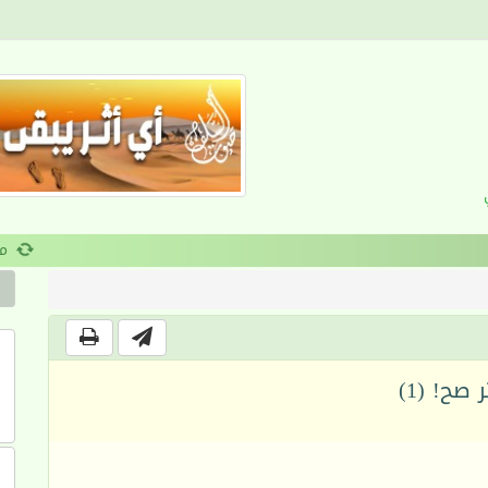
القرآن والانضباط السلوكي
 صح! (1)