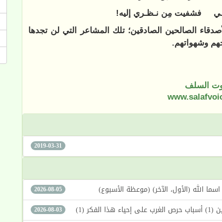
رنـي فشفيت مِن نـظـري إليه!
لأصدقاء الصالحين الصادقين؛ تلك المشاعر التي لن تجدها
لحهم وشهواتهم.
ت السلف
www.salafvoi
2019-03-31
2026-08-05
كر (1)
2026-08-03