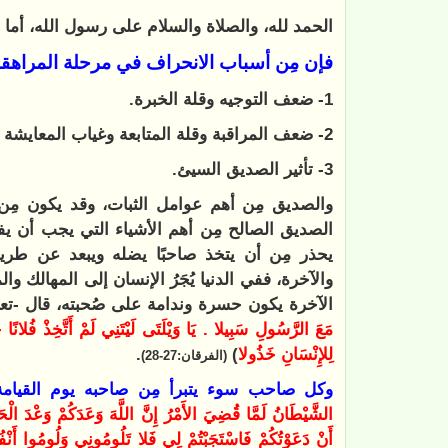
الحمد لله، والصلاة والسلام على رسول الله، أما ب
فإن مِن أسباب الانحراف في مرحلة المراهقة
1- ضعف التوجيه وقلة الخبرة.
2- ضعف المراقبة وقلة المتابعة وغياب المعايشة التربوية.
3- تأثير الصديق السيئ.
والصديق مِن أهم عوامل الثبات، وقد يكون مِن 
الصديق الصالح مِن أهم الأشياء التي يجب أن يف
يحذر مِن أن يتخذ صاحبًا يضله ويبعد عن طري
والآخرة، ففي الدنيا يُجَرُ الإنسان إلى المهالك
الآخرة يكون حسرة وندامة على صُحبته، قال -تعا
مَعَ الرَّسُولِ سَبِيلا . يَا وَيْلَتَى لَيْتَنِي لَمْ أَتَّخِذْ فُلانًا
لِلإِنْسَانِ خَذُولا
)
.
(الفرقان:27-28)
وكل صاحب سوء يتبرأ مِن صاحبه يوم القيامة،
الشَّيْطَانُ لَمَّا قُضِيَ الأَمْرُ إِنَّ اللَّهَ وَعَدَكُمْ وَعْدَ الْح
أَنْ دَعَوْتُكُمْ فَاسْتَجَبْتُمْ لِي فَلا تَلُومُونِي وَلُومُوا أَنْفُ