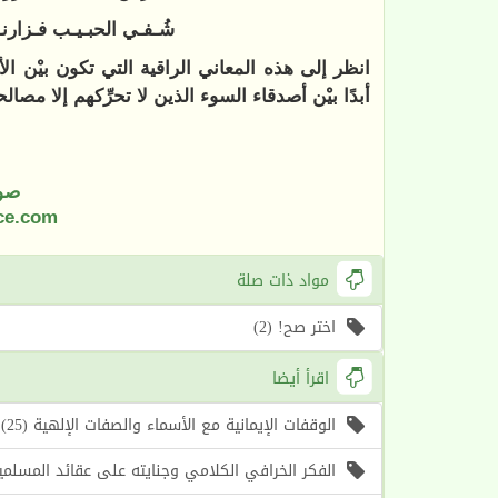
شُـفـي الحبـيـب فـزا
انظر إلى هذه المعاني الراقية التي تكون بيْن ا
أبدًا بيْن أصدقاء السوء الذين لا تحرِّكهم إلا مصا
صو
ce.com
مواد ذات صلة
اختر صح! (2)
اقرأ أيضا
الوقفات الإيمانية مع الأسماء والصفات الإلهية (25) اسما الله (الأول، الآخر) (موعظة الأسبوع)
الفكر الخرافي الكلامي وجنايته على عقائد المسلمين (1) أسباب حرص الغرب على إحياء هذا الف