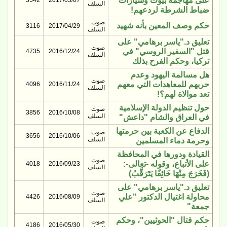
على مهاجمة بيوت وسيارات
3542
2017/05/07
السلف
ضباط الشرطة لردعهم!
صوت
حكم وصف المعين بأنه شهيد
3116
2017/04/29
السلف
تعليق د."ياسر برهامي" على
صوت
قتل "السفير الروسي" في
4735
2016/12/24
السلف
تركيا، وحكم الفرح بذلك
هل مسالمة اليهود وعدم
صوت
حربهم للمعاهدات التي معهم
4096
2016/11/24
السلف
تعد موالاة لهم؟!
حول تنظيم الدولة الإسلامية
صوت
3856
2016/10/08
السلف
في العراق والشام "داعش"
الدفاع عن الكعبة بين حرمتها
صوت
3656
2016/10/06
السلف
وحرمة دماء المسلمين
القيادة ودورها في المحافظة
صوت
على الأتباع، وقوله -تعالى-:
4018
2016/09/23
السلف
(فَخَرَجَ مِنْهَا خَائِفًا يَتَرَقَّبُ)
تعليق د."ياسر برهامي" على
صوت
محاولة اغتيال الدكتور "علي
4426
2016/08/09
السلف
جمعة"
حكم قتال "الحوثيين"، وحكم
صوت
4186
2016/05/30