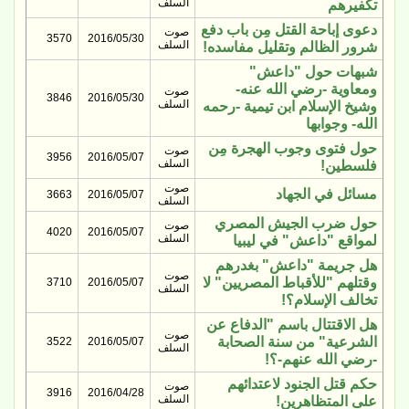
السلف
تكفيرهم
دعوى إباحة القتل مِن باب دفع
صوت
3570
2016/05/30
السلف
شرور الظالم وتقليل مفاسده!
شبهات حول "داعش"
ومعاوية -رضي الله عنه-
صوت
3846
2016/05/30
السلف
وشيخ الإسلام ابن تيمية -رحمه
الله- وجوابها
حول فتوى وجوب الهجرة مِن
صوت
3956
2016/05/07
السلف
فلسطين!
صوت
مسائل في الجهاد
3663
2016/05/07
السلف
حول ضرب الجيش المصري
صوت
4020
2016/05/07
السلف
لمواقع "داعش" في ليبيا
هل جريمة "داعش" بغدرهم
صوت
وقتلهم "للأقباط المصريين" لا
3710
2016/05/07
السلف
تخالف الإسلام؟!
هل الاقتتال باسم "الدفاع عن
صوت
الشرعية" من سنة الصحابة
3522
2016/05/07
السلف
-رضي الله عنهم-؟!
حكم قتل الجنود لاعتدائهم
صوت
3916
2016/04/28
السلف
على المتظاهرين!