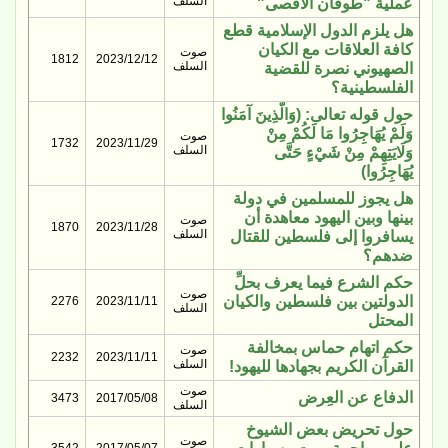
السلف
عملية "طوفان الأقصى"
هل يلزم الدول الإسلامية قطع
كافة العلاقات مع الكيان
صوت
1812
2023/12/12
السلف
الصهيوني نصرة للقضية
الفلسطينية؟
حول قوله تعالى: (وَالَّذِينَ آمَنُوا
وَلَمْ يُهَاجِرُوا مَا لَكُمْ مِنْ
صوت
1732
2023/11/29
السلف
وَلَايَتِهِمْ مِنْ شَيْءٍ حَتَّى
يُهَاجِرُوا)
هل يجوز للمسلمين في دولة
بينها وبين اليهود معاهدة أن
صوت
1870
2023/11/28
السلف
يسافروا إلى فلسطين للقتال
ضدهم؟
حكم الشرع فيما يعرف بحلِّ
صوت
الدولتين بين فلسطين والكيان
2276
2023/11/11
السلف
المحتل
حكم اتهام حماس بمخالفة
صوت
2232
2023/11/11
السلف
القرآن الكريم بجهادها لليهود!
صوت
الدفاع عن العِرض
3473
2017/05/08
السلف
حول تحريض بعض الشيوخ
صوت