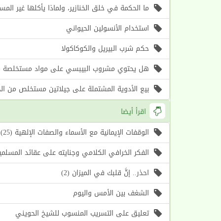
ما الحكمة في خلق الخنازير، ولماذا يأكلها غير الم
استخدام الأنسولين الحيواني
حكم شرب البيريل والكوكاكولا
هل يحتوي مشروب البيبسي على مواد مستخلصة من
بيع الأدوية المشتملة على جيلاتين مستخلص من الخن
اقرأ أيضا
الوقفات الإيمانية مع الأسماء والصفات الإلهية (25) اسما الله (الأول، الآخر) (موعظة الأسبوع)
الفكر الخرافي الكلامي وجنايته على عقائد المسلمين (1) أسباب حرص الغرب على إحياء هذا الف
احذر.. إنَّ قلبك في الميزان (2)
الشغف بين الأمس واليوم
تعليق على التسريب المنسوب للشيخ الحويني