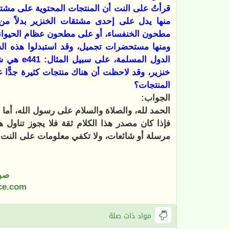
قرأتُ على النت أن المنتجات المحتوية على مشتق
منها يدل على إحدى مشتقات الخنزير بدلاً من
مطحون الخنفساء، أو على مطحون عظام الحيوانات ا
ومنها مستحضرات تجميل، وقد استبدلوا هذه ال
الدول المسلمة، على سبيل المثال:
e441
هي شفر
خنزير، وقد لاحظت أن هناك منتجات كثيرة جدًّا 
المنتجات؟
الجواب:
الحمد لله، والصلاة والسلام على رسول الله، أما ب
فإذا كان مصدر هذا الكلام ثقة فلا يجوز تناول هذ
مرسلة أو شائعات، ولا تكفي معلومات على النت 
صو
ce.com
مواد ذات صلة