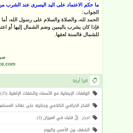
ما حكم الاعتماد على اليد اليسرى عند الشرب من 
الجواب:
الحمد لله، والصلاة والسلام على رسول الله، أما ب
فإذا كان يشرب باليمين وضم الشمال إليها أو اعتم
للشمال فالسنة لعقها.
صو
ce.com
اقرأ أيضا
الوقفات الإيمانية مع الأسماء والصفات الإلهية (25) اسما الله (الأول، الآخر) (موعظة الأسبوع)
الفكر الخرافي الكلامي وجنايته على عقائد المسلمين (1) أسباب حرص الغرب على إحياء هذا الف
احذر.. إنَّ قلبك في الميزان (2)
الشغف بين الأمس واليوم