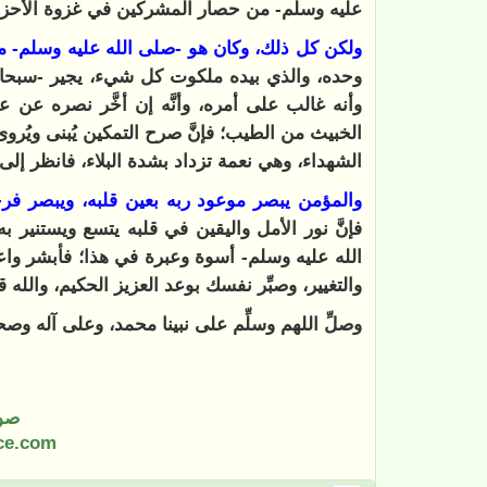
عليه وسلم- من حصار المشركين في غزوة الأحزاب
ولكن كل ذلك، وكان هو -صلى الله عليه وسلم- متي
وحده، والذي بيده ملكوت كل شيء، يجير -سبحانه-
وأنه غالب على أمره، وأنَّه إن أخَّر نصره عن عباد
الخبيث من الطيب؛ فإنَّ صرح التمكين يُبنى ويُروى ب
الشهداء، وهي نعمة تزداد بشدة البلاء، فانظر إلى 
والمؤمن يبصر موعود ربه بعين قلبه، ويبصر فرج
فإنَّ نور الأمل واليقين في قلبه يتسع ويستنير
الله عليه وسلم- أسوة وعبرة في هذا؛ فأبشر واع
والتغيير، وصبِّر نفسك بوعد العزيز الحكيم، والله
وصلِّ اللهم وسلِّم على نبينا محمد، وعلى آله وص
صو
ce.com