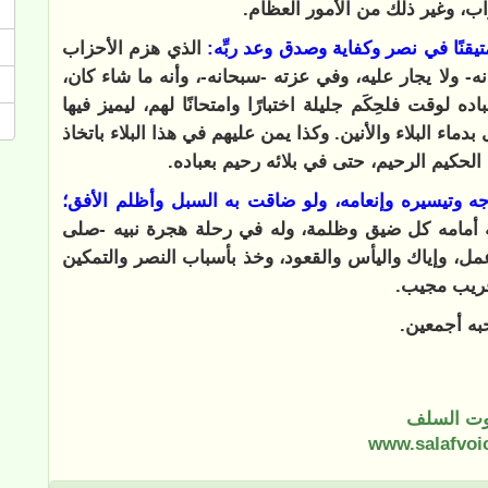
، وغير ذلك من الأمور العظام.
قنًا في نصر وكفاية وصدق وعد ربِّه:
الذي هزم الأحزاب
 ولا يجار عليه، وفي عزته -سبحانه-، وأنه ما شاء كان،
ه لوقت فلحِكَم جليلة اختبارًا وامتحانًا لهم، ليميز فيها
دماء البلاء والأنين. وكذا يمن عليهم في هذا البلاء باتخاذ
الحكيم الرحيم، حتى في بلائه رحيم بعباده.
ه وتيسيره وإنعامه، ولو ضاقت به السبل وأظلم الأفق؛
 به أمامه كل ضيق وظلمة، وله في رحلة هجرة نبيه -صلى
مل، وإياك واليأس والقعود، وخذ بأسباب النصر والتمكين
 قريب مجيب.
حبه أجمعين.
ت السلف
www.salafvoi