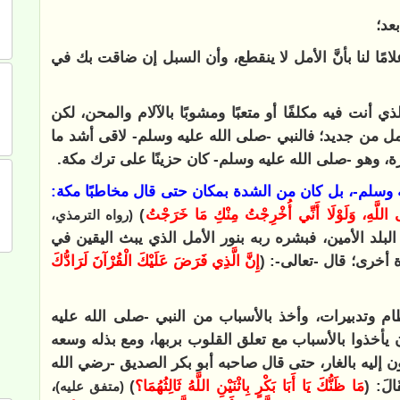
بعد؛
ًا لنا بأنَّ الأمل لا ينقطع، وأن السبل إن ضاقت بك في
ذي أنت فيه مكلفًا أو متعبًا ومشوبًا بالآلام والمحن، لكن
مل من جديد؛ فالنبي -صلى الله عليه وسلم- لاقى أشد ما
 وهو -صلى الله عليه وسلم- كان حزينًا على ترك مكة.
ليه وسلم-، بل كان من الشدة بمكان حتى قال مخاطبًا مكة:
لَى اللَّهِ، وَلَوْلَا أَنِّي أُخْرِجْتُ مِنْكِ مَا خَرَجْتُ
)
(رواه الترمذي،
 البلد الأمين، فبشره ربه بنور الأمل الذي يبث اليقين في
 أخرى؛ قال -تعالى-: (
إِنَّ الَّذِي فَرَضَ عَلَيْكَ الْقُرْآنَ لَرَادُّكَ
م وتدبيرات، وأخذ بالأسباب من النبي -صلى الله عليه
 أن يأخذوا بالأسباب مع تعلق القلوب بربها، ومع بذله وسعه
إليه بالغار، حتى قال صاحبه أبو بكر الصديق -رضي الله
قَالَ: (
مَا ظَنُّكَ يَا أَبَا بَكْرٍ بِاثْنَيْنِ اللَّهُ ثَالِثُهُمَا؟
)
،
(متفق عليه)