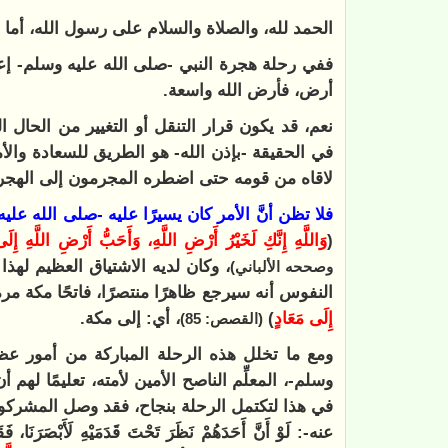
الحمد لله، والصلاة والسلام على رسول الله، أما 
ففي رحلة هجرة النبي -صلى الله عليه وسلم- إعلام
أرض، فأرض الله واسعة.
نعم، قد يكون قرار التنقل أو التغيير من الحال ال
في الحقيقة -بإذن الله- هو الطريق للسعادة والأ
لاقاه من قومه حتى اضطره المجرمون إلى الهجرة،
فلا تظن أنَّ الأمر كان يسيرًا عليه -صلى الله ع
(
وَاللَّهِ إِنَّكِ لَخَيْرُ أَرْضِ اللَّهِ، وَأَحَبُّ أَرْضِ اللَّهِ إِ
، وكان لديه الاشتياق العظيم لهذا
وصححه الألباني)
النفوس أنه سيرجع ظاهرًا منتصرًا، فاتحًا مكة مرة
إِلَى مَعَادٍ
)
، أي: إلى مكة.
(القصص: 85)
ومع ما تخلل هذه الرحلة المباركة من أمور عظا
وسلم-، المعلِّم الناصح الأمين لأمته، تعليمًا لهم
في هذا لتكتمل الرحلة بنجاح، فقد وصل المشركون 
عنه-: لَوْ أَنَّ أَحَدَهُمْ نَظَرَ تَحْتَ قَدَمَيْهِ لَأَبْصَرَنَا، فَ