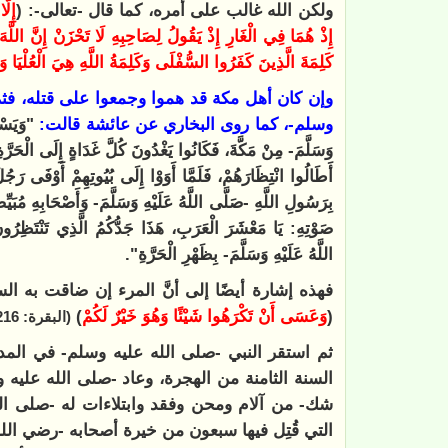
ولكن الله غالب على أمره، كما قال -تعالى-: (
إِلّ
إِذْ هُمَا فِي الْغَارِ إِذْ يَقُولُ لِصَاحِبِهِ لَا تَحْزَنْ إِنَّ اللَّهَ مَ
كَلِمَةَ الَّذِينَ كَفَرُوا السُّفْلَى وَكَلِمَةُ اللَّهِ هِيَ الْعُلْيَا وَ
وإن كان أهل مكة قد هموا وجمعوا على قتله، فث
وسلم-، كما روى البخاري عن عائشة قالت:
"وَيَسْمَ
وَسَلَّمَ- مِنْ مَكَّةَ، فَكَانُوا يَغْدُونَ كُلَّ غَدَاةٍ إِلَى الْحَرَّةِ، 
أَطَالُوا انْتِظَارَهُمْ، فَلَمَّا أَوَوْا إِلَى بُيُوتِهِمْ أَوْفَى رَجُ
بِرَسُولِ اللَّهِ -صَلَّى اللَّهُ عَلَيْهِ وَسَلَّمَ- وَأَصْحَابِهِ مُبَيّ
صَوْتِهِ: يَا مَعْشَرَ الْعَرَبِ، هَذَا جَدُّكُمُ الَّذِي تَنْتَظِرُو
اللَّهُ عَلَيْهِ وَسَلَّمَ- بِظَهْرِ الْحَرَّةِ".
فهذه إشارة أيضًا إلى أنَّ المرء إن ضاقت به ا
(
وَعَسَى أَنْ تَكْرَهُوا شَيْئًا وَهُوَ خَيْرٌ لَكُمْ
)
(البقرة: 216)
ثم استقر النبي -صلى الله عليه وسلم- في المدي
السنة الثامنة من الهجرة، وعاد -صلى الله عليه و
شك- من آلام ومحن وفقد وابتلاءات له -صلى الله
التي قُتِل فيها سبعون من خيرة أصحابه -رضي الله