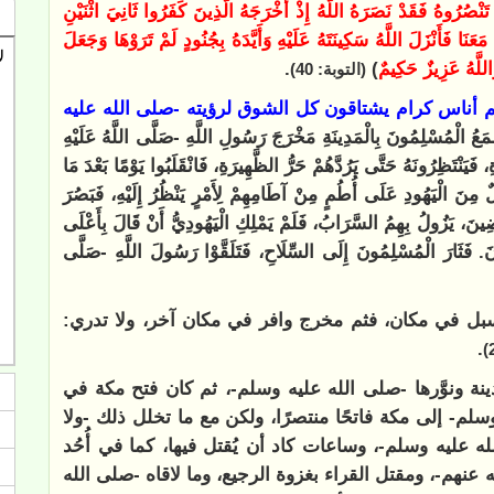
َا تَنْصُرُوهُ فَقَدْ نَصَرَهُ اللَّهُ إِذْ أَخْرَجَهُ الَّذِينَ كَفَرُوا ثَانِيَ اثْنَيْنِ
عَنَا فَأَنْزَلَ اللَّهُ سَكِينَتَهُ عَلَيْهِ وَأَيَّدَهُ بِجُنُودٍ لَمْ تَرَوْهَا وَجَعَلَ
اللَّهُ عَزِيزٌ حَكِيمٌ
)
.
(التوبة: 40)
م أناس كرام يشتاقون كل الشوق لرؤيته -صلى الله عليه
عُ الْمُسْلِمُونَ بِالْمَدِينَةِ مَخْرَجَ رَسُولِ اللَّهِ -صَلَّى اللَّهُ عَلَيْهِ
فَيَنْتَظِرُونَهُ حَتَّى يَرُدَّهُمْ حَرُّ الظَّهِيرَةِ، فَانْقَلَبُوا يَوْمًا بَعْدَ مَا
لٌ مِنَ الْيَهُودِ عَلَى أُطُمٍ مِنْ آطَامِهِمْ لِأَمْرٍ يَنْظُرُ إِلَيْهِ، فَبَصُرَ
ِضِينَ، يَزُولُ بِهِمُ السَّرَابُ، فَلَمْ يَمْلِكِ الْيَهُودِيُّ أَنْ قَالَ بِأَعْلَى
نَ. فَثَارَ الْمُسْلِمُونَ إِلَى السِّلَاحِ، فَتَلَقَّوْا رَسُولَ اللَّهِ -صَلَّى
لسبل في مكان، فثم مخرج وافر في مكان آخر، ولا تدري:
.
نة ونوَّرها -صلى الله عليه وسلم-، ثم كان فتح مكة في
سلم- إلى مكة فاتحًا منتصرًا، ولكن مع ما تخلل ذلك -ولا
 عليه وسلم-، وساعات كاد أن يُقتل فيها، كما في أُحُد
 عنهم-، ومقتل القراء بغزوة الرجيع، وما لاقاه -صلى الله