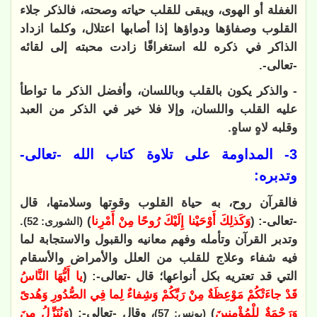
الغفلة أو الهوى، ويبقى للقلب حياته وصحته، فالذكر جلاء
القلوب وصفاؤها ودواؤها إذا أصابها اعتلال، وكلما ازداد
الذاكر في ذكره لله استغراقًا زادت محبته إلى لقائه
-تعالى-.
- والذكر يكون بالقلب وباللسان، وأفضل الذكر ما تواطأ
عليه القلب واللسان، وإلا فلا خير في الذكر من العبد
وقلبه لاهٍ ساهٍ.
3- المداومة على تلاوة كتاب الله -تعالى-
وتدبره:
فالقرآن روح، به حياة القلوب وقوتها وسلامتها، قال
-تعالى-: (
وَكَذلِكَ أَوْحَيْنا إِلَيْكَ رُوحًا مِنْ أَمْرِنا
)
.
(الشورى: 52)
وتدبر القرآن وتأمله وفهم معانيه والقبول والاستجابة لما
فيه شفاء وعلاج للقلب من العلل والأمراض والأسقام
التي قد تعتريه بكل أنواعها؛ قال -تعالى-: (
يا أَيُّهَا النَّاسُ
قَدْ جاءَتْكُمْ مَوْعِظَةٌ مِنْ رَبِّكُمْ وَشِفاءٌ لِما فِي الصُّدُورِ وَهُدىً
وَرَحْمَةٌ لِلْمُؤْمِنِينَ
)
، وقال -تعالى-: (
وَنُنَزِّلُ مِنَ
(يونس: 57)