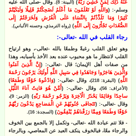
عَنْهُ ذَلِكَ لِمَنْ خَشِيَ رَبَّهُ
)
. وقال -صلى الله عليه
(البينة: 8)
وسلم-: (
وَاللَّهِ لَوْ تَعْلَمُونَ مَا أَعْلَمُ لَضَحِكْتُمْ قَلِيلًا وَلَبَكَيْتُمْ
كَثِيرًا وَمَا تَلَذَّذْتُمْ بِالنِّسَاءِ عَلَى الْفُرُشِ وَلَخَرَجْتُمْ إِلَى
الصُّعُدَاتِ تَجْأَرُونَ إِلَى اللَّهِ
)
.
(رواه الترمذي، وحسنه الألباني)
رجاء القلب في الله -تعالى-:
وهو تعلق القلب رغبةً وطمعًا بالله -تعالى-، وهو ارتياح
القلب لانتظار ما هو محبوب عنده بعد الأخذ بأسبابه، وهذا
من صفات أهل الإيمان؛ قال -تعالى-: (
إِنَّ الَّذِينَ آمَنُوا
وَالَّذِينَ هَاجَرُوا وَجَاهَدُوا فِي سَبِيلِ اللَّهِ أُولَئِكَ يَرْجُونَ رَحْمَةَ
اللَّهِ
)
، وقال -تعالى-: (
وَادْعُوهُ خَوْفًا وَطَمَعًا
)
(البقرة: 218)
، وقال -تعالى-: (
أَمَّنْ هُوَ قانِتٌ آناءَ اللَّيْلِ
(الأعراف: 56)
ساجِدًا وَقائِمًا يَحْذَرُ الْآخِرَةَ وَيَرْجُو رَحْمَةَ رَبِّهِ
)
،
(الزمر: 9)
وقال -تعالى-: (
تَتَجافَى جُنُوبُهُمْ عَنِ الْمَضاجِعِ يَدْعُونَ رَبَّهُمْ
خَوْفًا وَطَمَعًا وَمِمَّا رَزَقْناهُمْ يُنْفِقُونَ
)
.
(السجدة: 16)
- فلا تتم عبادة الله -تعالى- وتكمل إلا بالجمع بين الخوف
والرجاء معًا، فبالخوف ينكف العبد عن المعاصي، وبالرجاء