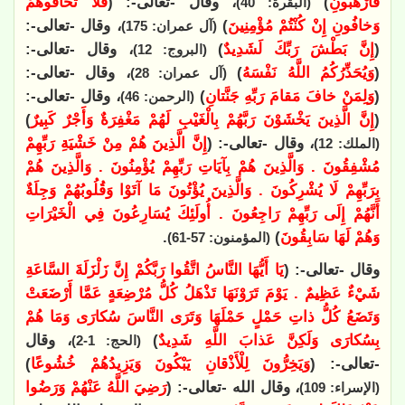
فَارْهَبُونِ
)
، وقال -تعالى-: (
فَلَا تَخافُوهُمْ
(البقرة: 40)
وَخافُونِ إِنْ كُنْتُمْ مُؤْمِنِينَ
)
، وقال -تعالى-:
(آل عمران: 175)
(
إِنَّ بَطْشَ رَبِّكَ لَشَدِيدٌ
)
، وقال -تعالى-:
(البروج: 12)
(
وَيُحَذِّرُكُمُ اللَّهُ نَفْسَهُ
)
، وقال -تعالى-:
(آل عمران: 28)
(
وَلِمَنْ خافَ مَقامَ رَبِّهِ جَنَّتانِ
)
، وقال -تعالى-:
(الرحمن: 46)
(
إِنَّ الَّذِينَ يَخْشَوْنَ رَبَّهُمْ بِالْغَيْبِ لَهُمْ مَغْفِرَةٌ وَأَجْرٌ كَبِيرٌ
)
، وقال -تعالى-: (
إِنَّ الَّذِينَ هُمْ مِنْ خَشْيَةِ رَبِّهِمْ
(الملك: 12)
مُشْفِقُونَ . وَالَّذِينَ هُمْ بِآيَاتِ رَبِّهِمْ يُؤْمِنُونَ . وَالَّذِينَ هُمْ
بِرَبِّهِمْ لَا يُشْرِكُونَ . وَالَّذِينَ يُؤْتُونَ مَا آتَوْا وَقُلُوبُهُمْ وَجِلَةٌ
أَنَّهُمْ إِلَى رَبِّهِمْ رَاجِعُونَ . أُولَئِكَ يُسَارِعُونَ فِي الْخَيْرَاتِ
وَهُمْ لَهَا سَابِقُونَ
)
.
(المؤمنون: 57-61)
وقال -تعالى-: (
يَا أَيُّهَا النَّاسُ اتَّقُوا رَبَّكُمْ إِنَّ زَلْزَلَةَ السَّاعَةِ
شَيْءٌ عَظِيمٌ . يَوْمَ تَرَوْنَهَا تَذْهَلُ كُلُّ مُرْضِعَةٍ عَمَّا أَرْضَعَتْ
وَتَضَعُ كُلُّ ذاتِ حَمْلٍ حَمْلَهَا وَتَرَى النَّاسَ سُكارَى وَمَا هُمْ
بِسُكارَى وَلَكِنَّ عَذابَ اللَّهِ شَدِيدٌ
)
، وقال
(الحج: 1-2)
-تعالى-: (
وَيَخِرُّونَ لِلْأَذْقانِ يَبْكُونَ وَيَزِيدُهُمْ خُشُوعًا
)
، وقال الله -تعالى-: (
رَضِيَ اللَّهُ عَنْهُمْ وَرَضُوا
(الإسراء: 109)