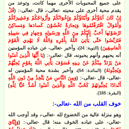
على جميع المحبوبات الأخرى مهما كانت، وتوعد من
يقدم محبة أخرى على محبته -تعالى-، قال -تعالى-: (
قُلْ
إِنْ كَانَ آبَاؤُكُمْ وَأَبْنَاؤُكُمْ وَإِخْوَانُكُمْ وَأَزْواجُكُمْ وَعَشِيرَتُكُمْ
وَأَمْوَالٌ اقْتَرَفْتُمُوهَا وَتِجارَةٌ تَخْشَوْنَ كَسادَها وَمَساكِنُ
تَرْضَوْنَها أَحَبَّ إِلَيْكُمْ مِنَ اللَّهِ وَرَسُولِهِ وَجِهادٍ فِي سَبِيلِهِ
فَتَرَبَّصُوا حَتَّى يَأْتِيَ اللَّهُ بِأَمْرِهِ وَاللَّهُ لَا يَهْدِي الْقَوْمَ
الْفاسِقِينَ
)
، وأخبر -تعالى- عن عباده المؤمنين
(التوبة: 24)
أنه يحبهم وأنهم يحبونه، قال -تعالى-: (
يَا أَيُّهَا الَّذِينَ آمَنُوا
مَنْ يَرْتَدَّ مِنْكُمْ عَنْ دِينِهِ فَسَوْفَ يَأْتِي اللَّهُ بِقَوْمٍ يُحِبُّهُمْ
وَيُحِبُّونَهُ
)
، وأخبر بشدة محبة المؤمنين له
(المائدة: 54)
-تعالى- قال -تعالى-: (
وَمِنَ النَّاسِ مَنْ يَتَّخِذُ مِنْ دُونِ اللَّهِ
أَنْدادًا يُحِبُّونَهُمْ كَحُبِّ اللَّهِ وَالَّذِينَ آمَنُوا أَشَدُّ حُبًّا لِلَّهِ
)
.
(البقرة: 165)
خوف القلب من الله -تعالى-:
وهو منزلة عالية من الخضوع لله -تعالى-، وقد أوجب الله
-تعالى- على عباده الخوف منه؛ قال -تعالى-: (
وَإِيَّايَ