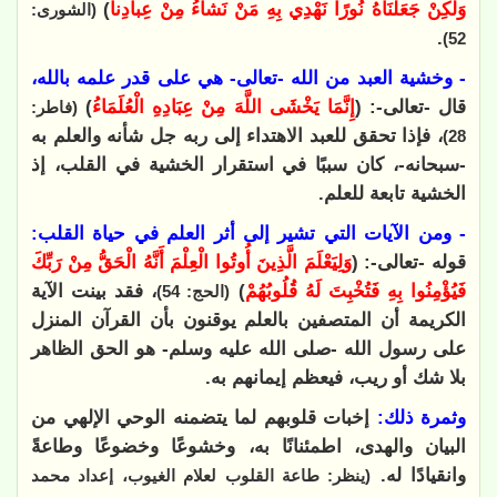
وَلُكِنْ جَعَلْنَاهُ نُورًا نَهْدِي بِهِ مَنْ نَشاءُ مِنْ عِبادِنا
)
(الشورى:
.
52)
- وخشية العبد من الله -تعالى- هي على قدر علمه بالله،
قال -تعالى-: (
إِنَّمَا يَخْشَى اللَّهَ مِنْ عِبَادِهِ الْعُلَمَاءُ
)
(فاطر:
، فإذا تحقق للعبد الاهتداء إلى ربه جل شأنه والعلم به
28)
-سبحانه-، كان سببًا في استقرار الخشية في القلب، إذ
الخشية تابعة للعلم.
- ومن الآيات التي تشير إلى أثر العلم في حياة القلب:
قوله -تعالى-: (
وَلِيَعْلَمَ الَّذِينَ أُوتُوا الْعِلْمَ أَنَّهُ الْحَقُّ مِنْ رَبِّكَ
فَيُؤْمِنُوا بِهِ فَتُخْبِتَ لَهُ قُلُوبُهُمْ
)
، فقد بينت الآية
(الحج: 54)
الكريمة أن المتصفين بالعلم يوقنون بأن القرآن المنزل
على رسول الله -صلى الله عليه وسلم- هو الحق الظاهر
بلا شك أو ريب، فيعظم إيمانهم به.
وثمرة ذلك:
إخبات قلوبهم لما يتضمنه الوحي الإلهي من
البيان والهدى، اطمئنانًا به، وخشوعًا وخضوعًا وطاعةً
وانقيادًا له.
(ينظر: طاعة القلوب لعلام الغيوب، إعداد محمد