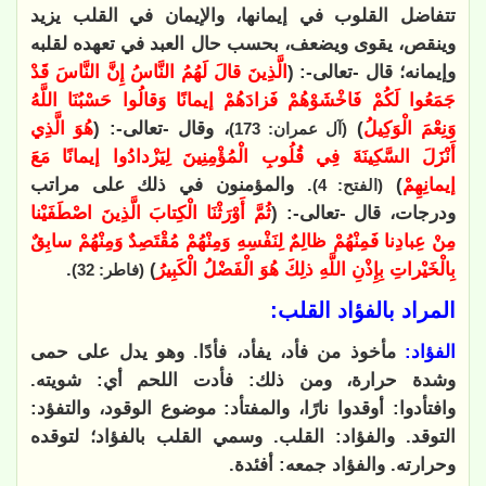
تتفاضل القلوب في إيمانها، والإيمان في القلب يزيد
وينقص، يقوى ويضعف، بحسب حال العبد في تعهده لقلبه
وإيمانه؛ قال -تعالى-: (
الَّذِينَ قالَ لَهُمُ النَّاسُ إِنَّ النَّاسَ قَدْ
جَمَعُوا لَكُمْ فَاخْشَوْهُمْ فَزادَهُمْ إيمانًا وَقالُوا حَسْبُنَا اللَّهُ
وَنِعْمَ الْوَكِيلُ
)
، وقال -تعالى-: (
هُوَ الَّذِي
(آل عمران: 173)
أَنْزَلَ السَّكِينَةَ فِي قُلُوبِ الْمُؤْمِنِينَ لِيَزْدادُوا إيمانًا مَعَ
إيمانِهِمْ
)
. والمؤمنون في ذلك على مراتب
(الفتح: 4)
ودرجات، قال -تعالى-: (
ثُمَّ أَوْرَثْنَا الْكِتابَ الَّذِينَ اصْطَفَيْنا
مِنْ عِبادِنا فَمِنْهُمْ ظالِمٌ لِنَفْسِهِ وَمِنْهُمْ مُقْتَصِدٌ وَمِنْهُمْ سابِقٌ
بِالْخَيْراتِ بِإِذْنِ اللَّهِ ذلِكَ هُوَ الْفَضْلُ الْكَبِيرُ
)
.
(فاطر: 32)
المراد بالفؤاد القلب:
الفؤاد:
مأخوذ من فأد، يفأد، فأدًا. وهو يدل على حمى
وشدة حرارة، ومن ذلك: فأدت اللحم أي: شويته.
وافتأدوا: أوقدوا نارًا، والمفتأد: موضوع الوقود، والتفؤد:
التوقد. والفؤاد: القلب. وسمي القلب بالفؤاد؛ لتوقده
وحرارته. والفؤاد جمعه: أفئدة.