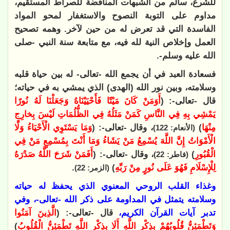
للشرع، سالم من الشبهات المناقضة للصراط المستقيم،
مداوم على التوبة النصوح والاستغفار لمحو المواد
الفاسدة التي قد تعرض له من حين لآخر. وهمه تصحيح
العمل وإخلاص النية لله فيه، مع متابعة سنة النبي -صلى
الله عليه وسلم-.
فسعادة العبد في أن يجمع الله -تعالى- له بين حياة قلبه
وسلامته، وبين نور الله (الهدى) الذي يمشي به في حياته؛
قال -تعالى-: (
أَوَمَنْ كَانَ مَيْتًا فَأَحْيَيْنَاهُ وَجَعَلْنَا لَهُ نُورًا
يَمْشِي بِهِ فِي النَّاسِ كَمَنْ مَثَلُهُ فِي الظُّلُمَاتِ لَيْسَ بِخارِجٍ
مِنْهَا
)
، وقال -تعالى-: (
وَمَا يَسْتَوِي الْأَحْيَاءُ وَلَا
(الأنعام: 122)
الْأَمْوَاتُ إِنَّ اللَّهَ يُسْمِعُ مَنْ يَشَاءُ وَمَا أَنْتَ بِمُسْمِعٍ مَنْ فِي
الْقُبُورِ
)
، وقال -تعالى-: (
أَفَمَنْ شَرَحَ اللَّهُ صَدْرَهُ
(فاطر: 22)
لِلْإِسْلَامِ فَهُوَ عَلَى نُورٍ مِنْ رَبِّهِ
)
.
(الزمر: 22)
وغذاء القلب الروحي المعنوي الذي يحفظ له حياته
وسلامته يتمثل في المداومة على ذكر الله -تعالى-، وفي
تدبر آيات القرآن الكريم،
قال -تعالى-: (
الَّذِينَ آمَنُوا
وَتَطْمَئِنُّ قُلُوبُهُمْ بِذِكْرِ اللَّهِ أَلَا بِذِكْرِ اللَّهِ تَطْمَئِنُّ الْقُلُوبُ
)