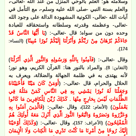
وسلامته هو: العلم بالوحي المنزل من عند الله -تعالى-،
والعلم بسنة النبي -صلى الله عليه وسلم-، مع التأمل في
آيات الله -تعالى- الكونية المشهودة الدالة على وجود الله
-تعالى- وعظمته وقدرته وسلطانه واستحقاقه للعبادة
وحده دون من سواه؛ قال -تعالى-: (
يَا أَيُّهَا النَّاسُ قَدْ
جَاءَكُمْ بُرْهَانٌ مِنْ رَبِّكُمْ وَأَنْزَلْنَا إِلَيْكُمْ نُورًا مُبِينًا
)
(النساء:
.
174)
وقال -تعالى-: (
فَآمِنُوا بِاللَّهِ وَرَسُولِهِ وَالنُّورِ الَّذِي أَنْزَلْنَا
)
. والمراد بالنور هنا: القرآن الكريم، وهو نور؛
(التغابن: 8)
لأنه يهتدى به في ظلمة الجهالة والضلالة، ويعرف به
الحلال والحرام، قال -تعالى-: (
أَوَمَنْ كَانَ مَيْتًا فَأَحْيَيْنَاهُ
وَجَعَلْنَا لَهُ نُورًا يَمْشِي بِهِ فِي النَّاسِ كَمَنْ مَثَلُهُ فِي
الظُّلُمَاتِ لَيْسَ بِخارِجٍ مِنْهَا . كَذَلِكَ زُيِّنَ لِلْكافِرِينَ مَا كَانُوا
يَعْمَلُونَ
)
، وقال -تعالى-: (
فَالَّذِينَ آمَنُوا بِهِ
(الأنعام: 122)
وَعَزَّرُوهُ وَنَصَرُوهُ وَاتَّبَعُوا النُّورَ الَّذِي أُنْزِلَ مَعَهُ أُولَئِكَ هُمُ
الْمُفْلِحُونَ
)
، وقال -تعالى-: (
وَكَذَلِكَ أَوْحَيْنَا
(الأعراف: 157)
إِلَيْكَ رُوحًا مِنْ أَمْرِنَا مَا كُنْتَ تَدْرِي مَا الْكِتابَ وَلَا الْإِيمَانَ