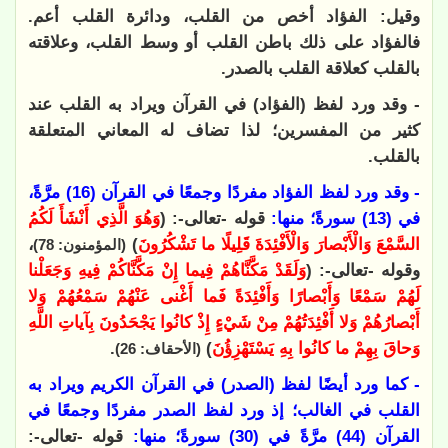
وقيل: الفؤاد أخص من القلب، ودائرة القلب أعم.
فالفؤاد على ذلك باطن القلب أو وسط القلب، وعلاقته
بالقلب كعلاقة القلب بالصدر.
- وقد ورد لفظ (الفؤاد) في القرآن ويراد به القلب عند
كثير من المفسرين؛ لذا تضاف له المعاني المتعلقة
بالقلب.
- وقد ورد لفظ الفؤاد مفردًا وجمعًا في القرآن (16) مرَّةً،
في (13) سورةً؛ منها:
قوله -تعالى-: (
وَهُوَ الَّذِي أَنْشَأَ لَكُمُ
السَّمْعَ وَالْأَبْصارَ وَالْأَفْئِدَةَ قَلِيلًا ما تَشْكُرُونَ
)
،
(المؤمنون: 78)
وقوله -تعالى-: (
وَلَقَدْ مَكَّنَّاهُمْ فِيما إِنْ مَكَّنَّاكُمْ فِيهِ وَجَعَلْنا
لَهُمْ سَمْعًا وَأَبْصارًا وَأَفْئِدَةً فَما أَغْنى عَنْهُمْ سَمْعُهُمْ وَلا
أَبْصارُهُمْ وَلا أَفْئِدَتُهُمْ مِنْ شَيْءٍ إِذْ كانُوا يَجْحَدُونَ بِآياتِ اللَّهِ
وَحاقَ بِهِمْ ما كانُوا بِهِ يَسْتَهْزِؤُنَ
)
.
(الأحقاف: 26)
- كما ورد أيضًا لفظ (الصدر) في القرآن الكريم ويراد به
القلب في الغالب؛ إذ ورد لفظ الصدر مفردًا وجمعًا في
القرآن (44) مرَّةً في (30) سورةً؛ منها:
قوله -تعالى-: