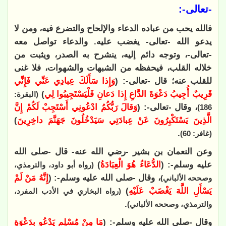
-تعالى-:
فالله يحب من عباده الدعاء والإلحاح والتضرع فيه، ومن لا
يدعو الله -تعالى- يغضب عليه. والدعاء تواصل معه
-تعالى-، وتوجه دائم إليه، ينشرح به الصدر، ويثبت من
خلاله القلب، فيحفظه من الشبهات والشهوات، فلا غنى
للقلب عنه؛ قال -تعالى-: (
وَإِذا سَأَلَكَ عِبادِي عَنِّي فَإِنِّي
قَرِيبٌ أُجِيبُ دَعْوَةَ الدَّاعِ إِذا دَعانِ فَلْيَسْتَجِيبُوا لِي
)
(البقرة:
، وقال -تعالى-: (
وَقالَ رَبُّكُمُ ادْعُونِي أَسْتَجِبْ لَكُمْ إِنَّ
186)
الَّذِينَ يَسْتَكْبِرُونَ عَنْ عِبادَتِي سَيَدْخُلُونَ جَهَنَّمَ داخِرِينَ
)
.
(غافر: 60)
وعن النعمان بن بشير -رضي الله عنه- قال -صلى الله
عليه وسلم-: (
الدُّعَاءُ هُوَ الْعِبَادَةُ
)
(رواه أبو داود، والترمذي،
، وقال -صلى الله عليه وسلم-: (
إِنَّهُ مَنْ لَمْ
وصححه الألباني)
يَسْأَلِ اللَّهَ يَغْضَبْ عَلَيْهِ
)
(رواه البخاري في الأدب المفرد،
.
والترمذي، وصححه الألباني)
وقال -صلى الله عليه وسلم-: (
مَا مِنْ مُسْلِمٍ يَدْعُو بِدَعْوَةٍ