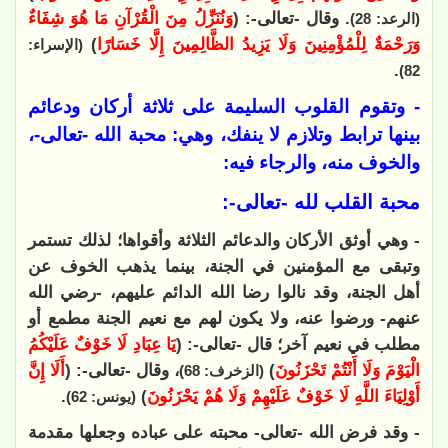
. وقال -تعالى-: (
وَنُنَزِّلُ مِنَ الْقُرْآنِ مَا هُوَ شِفَاءٌ
(الرعد: 28)
وَرَحْمَةٌ لِلْمُؤْمِنِينَ وَلَا يَزِيدُ الظَّالِمِينَ إِلَّا خَسَارًا
)
(الإسراء:
.
82)
- وتقوم القلوب السليمة على ثلاثة أركان ودعائم
بينها ترابط وتلازم لا ينفك، وهي: محبة الله -تعالى-،
والخوف منه، والرجاء فيه:
محبة القلب لله -تعالى-:
- وهي أوثق الأركان والدعائم الثلاثة وأقواها؛ لذلك تستمر
وتبقى مع المؤمنين في الجنة، بينما يذهب الخوف عن
أهل الجنة، وقد نالوا رضا الله الدائم عليهم، -رضي الله
عنهم- ورضوا عنه، ولا يكون لهم مع نعيم الجنة مطمع أو
مطلب في نعيم آخر؛ قال -تعالى-: (
يَا عِبَادِ لَا خَوْفٌ عَلَيْكُمُ
الْيَوْمَ وَلَا أَنْتُمْ تَحْزَنُونَ
)
، وقال -تعالى-: (
أَلَا إِنَّ
(الزخرف: 68)
أَوْلِيَاءَ اللَّهِ لَا خَوْفٌ عَلَيْهِمْ وَلَا هُمْ يَحْزَنُونَ
)
.
(يونس: 62)
- وقد فرض الله -تعالى- محبته على عباده وجعلها مقدمة