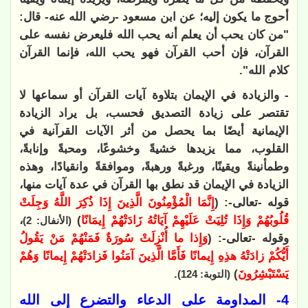
أحوج ما يكون إليه؛ عن ابن مسعود -رضي الله عنه- قال:
"من كان يحب أن يعلم أنه يحب الله فليعرض نفسه على
القرآن، فإن أحب القرآن فهو يحب الله، فإنما القرآن
كلام الله".
- والزيادة في الإيمان بتلاوة آيات القرآن أو سماعها لا
تقتصر على زيادة التصديق فحسب، بل يراد الزيادة
الإيمانية أيضًا بما يحصل من أثر الآيات القرآنية في
القلوب، مما يزيدها خشيةً وخشوعًا، ومحبةً وإنابةً،
وطمأنينةً ويقينًا، ورغبةً ورهبةً، وموافقةً وانقيادًا، وهذه
الزيادة في الإيمان قد نطق بها القرآن في عدة آيات منها،
قوله -تعالى-: (
إِنَّمَا الْمُؤْمِنُونَ الَّذِينَ إِذَا ذُكِرَ اللَّهُ وَجِلَتْ
قُلُوبُهُمْ وَإِذَا تُلِيَتْ عَلَيْهِمْ آيَاتُهُ زَادَتْهُمْ إِيمَانًا
)
،
(الأنفال: 2)
وقوله -تعالى-: (
وَإِذا ما أُنْزِلَتْ سُورَةٌ فَمَنْهُمْ مَنْ يَقُولُ
أَيُّكُمْ زادَتْهُ هذِهِ إِيمانًا فَأَمَّا الَّذِينَ آمَنُوا فَزادَتْهُمْ إِيمانًا وَهُمْ
يَسْتَبْشِرُونَ
)
.
(التوبة: 124)
4- المداومة على الدعاء والتضرع إلى الله