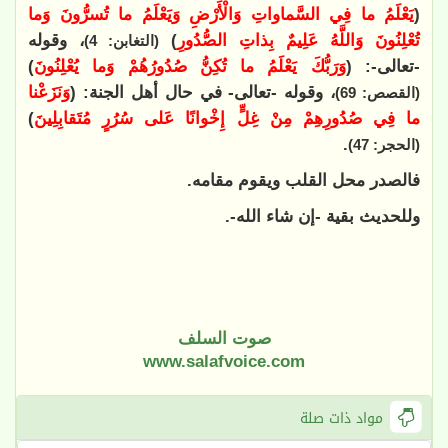
(
يَعْلَمُ ما فِي السَّماواتِ وَالْأَرْضِ وَيَعْلَمُ ما تُسرُّونَ وَما
تُعْلِنُونَ وَاللَّهُ عَلِيمٌ بِذاتِ الصُّدُورِ
)
، وقوله
(التغابن: 4)
-تعالى-: (
وَرَبُّكَ يَعْلَمُ ما تُكِنُّ صُدُورُهُمْ وَما يُعْلِنُونَ
)
، وقوله -تعالى- في حال أهل الجنة: (
وَنَزَعْنا
(القصص: 69)
ما فِي صُدُورِهِمْ مِنْ غِلٍّ إِخْوانًا عَلى سُرُرٍ مُتَقابِلِينَ
)
.
(الحجر: 47)
فالصدر محل القلب ويقوم مقامه.
وللحديث بقية -إن شاء الله-.
صوت السلف
www.salafvoice.com
مواد ذات صلة