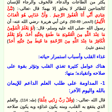
يكثر من الطاعات والدعاء. فالخوف والرجاء للإنسان
كالجناحين للطائر لا يحلق إلا بهما؛ قال -تعالى-: (
نَبِّئْ
عِبَادِي أَنِّي أَنَا الْغَفُورُ الرَّحِيمُ . وَأَنَّ عَذَابِي هُوَ الْعَذَابُ
الْأَلِيمُ
)
. وعن أبي هريرة -رضي الله عنه- أن
(الحجر: 49-50)
رسول الله -صلى الله عليه وسلم- قال: (
لَوْ يَعْلَمُ الْمُؤْمِنُ
مَا عِنْدَ اللَّهِ مِنَ الْعُقُوبَةِ مَا طَمَعَ بِجَنَّتِهِ أَحَدٌ، وَلَوْ يَعْلَمُ
الْكَافِرُ مَا عِنْدَ اللَّهِ مِنَ الرَّحْمَةِ مَا قَنِطَ مِنْ جَنَّتِهِ أَحَدٌ
)
.
(متفق عليه)
غذاء القلب وأسباب استمرار حياته:
هناك عوامل كثيرة تغذي القلب وتؤثر بقوة على
صلاحه وانقياده؛ منها:
1- المداومة على طلب العلم الداعم للإيمان
بالله واليوم الآخر:
قال الله -تعالى-: (
وَقُلْ رَبِّ زِدْنِي عِلْمًا
)
. والعلم
(طه: 114)
الذي ينتفع به القلب، ومنه يكون غذاؤه وبه يكون صلاحه