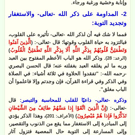
وإنابة وخشية ورغبة ورجاء.
2- المداومة على ذكر الله -تعالى- والاستغفار
وتجديد التوبة:
فمما لا شك فيه أن لذكر الله -تعالى- تأثيره على القلوب،
فبالتزود به حياة القلوب وقوتها؛ قال -تعالى-: (
الَّذِينَ آمَنُوا
وَتَطْمَئِنُّ قُلُوبُهُمْ بِذِكْرِ اللَّهِ أَلَا بِذِكْرِ اللَّهِ تَطْمَئِنُّ الْقُلُوبُ
)
. وذكر الله هو الباب الأعظم المفتوح بين العبد
(الرعد: 28)
وربه ما لم يغلقه العبد بغفلته عنه؛ قال الحسن البصري
-رحمه الله-: "تفقدوا الحلاوة في ثلاثة أشياء: في الصلاة
وفي الذكر وفي قراءة القرآن، فإن وجدتم وإلا فاعلموا أن
الباب مغلق".
وذكره -تعالى- داعيًا للقلب للمحاسبة والتبصر:
قال
-تعالى-: (
إِنَّ الَّذِينَ اتَّقَوْا إِذا مَسَّهُمْ طائِفٌ مِنَ الشَّيْطانِ
تَذَكَّرُوا فَإِذا هُمْ مُبْصِرُونَ
)
، وهذا الذكر يؤدي
(الأعراف: 201)
إلى المبادرة إلى الاستغفار مما يقع من الذنوب والتقصير،
وإلى المسارعة إلى التوبة حال المعصية فتزول آثار