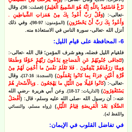
نَزْغٌ فَاسْتَعِذْ بِاللَّهِ إِنَّهُ هُوَ السَّمِيعُ الْعَلِيمُ
)
، وقال
(فصلت: 36)
-تعالى-: (
وَقُلْ رَبِّ أَعُوذُ بِكَ مِنْ هَمَزاتِ الشَّياطِينِ .
وَأَعُوذُ بِكَ رَبِّ أَنْ يَحْضُرُونِ
)
، وفي ذلك
(المؤمنون: 97-98)
أنزل الله -تعالى- سورة الناس في الاستعاذة منه.
6- المحافظة على قيام الليل:
فلقيام الليل فضله، وهو شرف المؤمن؛ قال الله -تعالى-:
(
تَتَجافَى جُنُوبُهُمْ عَنِ الْمَضاجِعِ يَدْعُونَ رَبَّهُمْ خَوْفًا وَطَمَعًا
وَمِمَّا رَزَقْناهُمْ يُنْفِقُونَ . فَلا تَعْلَمُ نَفْسٌ ما أُخْفِيَ لَهُمْ مِنْ
قُرَّةِ أَعْيُنٍ جَزاءً بِما كانُوا يَعْمَلُونَ
)
، وقال
(السجدة: 16-17)
-تعالى-: (
كانُوا قَلِيلًا مِنَ اللَّيْلِ ما يَهْجَعُونَ . وَبِالْأَسْحارِ هُمْ
يَسْتَغْفِرُونَ
)
. وعن أبي هريرة -رضي الله
(الذاريات: 17-18)
عنه-: أن رسول الله -صلى الله عليه وسلم- قال: (
‌أَفْضَلُ
‌الصَّلَاةِ بَعْدَ الْفَرِيضَةِ ‌قِيَامُ ‌اللَّيْلِ
)
(رواه مسلم، والنسائي
.
واللفظ له)
في تفاضل القلوب في الإيمان: