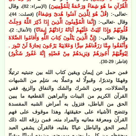
الْقُرْآنِ ما هُوَ شِفاءٌ وَرَحْمَةٌ لِلْمُؤْمِنِينَ
)
، وقال
(الإسراء: 82)
-تعالى-: (
قُلْ هُوَ لِلَّذِينَ آمَنُوا هُدىً وَشِفاءٌ
)
،
(فصلت: 44)
وقال -تعالى-: (
إِنَّمَا الْمُؤْمِنُونَ الَّذِينَ إِذَا ذُكِرَ اللَّهُ وَجِلَتْ
قُلُوبُهُمْ وَإِذَا تُلِيَتْ عَلَيْهِمْ آيَاتُهُ زَادَتْهُمْ إِيمَانًا
)
،
(الأنفال: 2)
وقال -تعالى-: (
إِنَّ الَّذِينَ يَتْلُونَ كِتابَ اللَّهِ وَأَقامُوا الصَّلاةَ
وَأَنْفَقُوا مِمَّا رَزَقْناهُمْ سِرًّا وَعَلانِيَةً يَرْجُونَ تِجارَةً لَنْ تَبُورَ .
لِيُوَفِّيَهُمْ أُجُورَهُمْ وَيَزِيدَهُمْ مِنْ فَضْلِهِ إِنَّهُ غَفُورٌ شَكُورٌ
)
.
(فاطر: 29-30)
فمن حمل عن إيمان ويقين كتاب الله بين جنبتيه ترتيلًا
وفهمًا وتدبرًا، وقبولًا له وعملًا به، سَلِم من الشبهات
والضلالات، ومن الشرك والشك والنفاق والزيغ، ففي
القرآن الكريم من البينات والبراهين القطعية ما يبين
الحق من الباطل، فتزول به أمراض الشبه المفسدة
وتتضح الأشياء على حقيقتها، وهذا موقوف على فهم
القرآن ومعرفة معانيه والمراد منه، فمن رزقه الله ذلك
أبصر الحق والباطل عيانًا بقلبه، فالقرآن يشفي العبد
ويحفظه من كل ما يضره ويمرضه، ويزيده إيمانًا ويقينًا