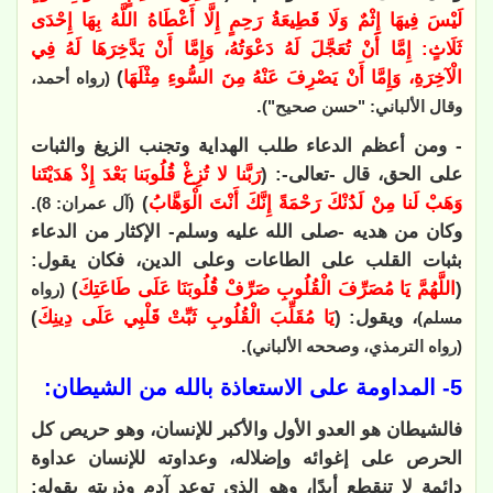
لَيْسَ فِيهَا إِثْمٌ وَلَا قَطِيعَةُ رَحِمٍ إِلَّا أَعْطَاهُ اللَّهُ بِهَا إِحْدَى
ثَلَاثٍ: إِمَّا أَنْ تُعَجَّلَ لَهُ دَعْوَتُهُ، وَإِمَّا أَنْ يَدَّخِرَهَا لَهُ فِي
الْآخِرَةِ، وَإِمَّا أَنْ يَصْرِفَ عَنْهُ مِنَ السُّوءِ مِثْلَهَا
)
(رواه أحمد،
.
وقال الألباني: "حسن صحيح")
- ومن أعظم الدعاء طلب الهداية وتجنب الزيغ والثبات
على الحق، قال -تعالى-: (
رَبَّنا لا تُزِغْ قُلُوبَنا بَعْدَ إِذْ هَدَيْتَنا
وَهَبْ لَنا مِنْ لَدُنْكَ رَحْمَةً إِنَّكَ أَنْتَ الْوَهَّابُ
)
.
(آل عمران: 8)
وكان من هديه -صلى الله عليه وسلم- الإكثار من الدعاء
بثبات القلب على الطاعات وعلى الدين، فكان يقول:
(
اللَّهُمَّ يَا مُصَرِّفَ الْقُلُوبِ صَرِّفْ قُلُوبَنَا عَلَى طَاعَتِكَ
)
(رواه
، ويقول: (
يَا مُقَلِّبَ الْقُلُوبِ ثَبِّتْ قَلْبِي عَلَى دِينِكَ
)
مسلم)
.
(رواه الترمذي، وصححه الألباني)
5- المداومة على الاستعاذة بالله من الشيطان:
فالشيطان هو العدو الأول والأكبر للإنسان، وهو حريص كل
الحرص على إغوائه وإضلاله، وعداوته للإنسان عداوة
دائمة لا تنقطع أبدًا، وهو الذي توعد آدم وذريته بقوله: