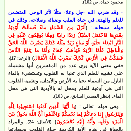
.
محمود حماد، ص 102)
- وقد ضرب الله -جل وعلا- مثلًا لأثر الوحي المتضمن
للعلم والهدى في حياة القلب وضيائه وصلاحه، وذلك في
قوله -سبحانه-:
(
أَنْزَلَ مِنَ السَّمَاءِ ماءً فَسالَتْ أَوْدِيَةٌ
بِقَدَرِها فَاحْتَمَلَ السَّيْلُ زَبَدًا رابِيًا وَمِمَّا يُوقِدُونَ عَلَيْهِ فِي
النَّارِ ابْتِغاءَ حِلْيَةٍ أَوْ مَتاعٍ زَبَدٌ مِثْلُهُ كَذَلِكَ يَضْرِبُ اللَّهُ الْحَقَّ
وَالْباطِلَ فَأَمَّا الزَّبَدُ فَيَذْهَبُ جُفاءً وَأَمَّا ما يَنْفَعُ النَّاسَ
فَيَمْكُثُ فِي الْأَرْضِ كَذَلِكَ يَضْرِبُ اللَّهُ الْأَمْثالَ
)
،
(الرعد: 17)
ففي معنى الآية يرى عدد من المفسرين أنها مشتملة
على تشبيه للعلم الذي تحيا به القلوب وتستضيء بالماء
النازل من السماء تحيا به الأرض والأبدان، وتشبيه القلوب
التي هي أوعية للعلم ومحل له بالأودية التي هي محل
الماء.
.
(ينظر المصدر السابق، ص 103)
- وفي قوله -تعالى-: (
يا أَيُّهَا الَّذِينَ آمَنُوا اسْتَجِيبُوا لِلَّهِ
وَلِلرَّسُولِ إِذا دَعاكُمْ لِما يُحْيِيكُمْ وَاعْلَمُوا أَنَّ اللَّهَ يَحُولُ بَيْنَ
الْمَرْءِ وَقَلْبِهِ وَأَنَّهُ إِلَيْهِ تُحْشَرُونَ
)
. والمراد
(الأنفال: 24)
بالحياة في هذه الآية الكريمة حياة القلوب وسعادتها