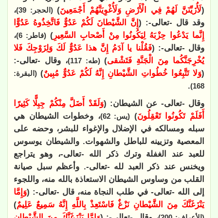
(
لَأُزَيِّنَنَّ لَهُمْ فِي الْأَرْضِ وَلَأُغْوِيَنَّهُمْ أَجْمَعِينَ
)
،
(الحجر: 39)
وقد قال -تعالى-: (
إِنَّ الشَّيْطانَ لَكُمْ عَدُوٌّ فَاتَّخِذُوهُ عَدُوًّا
إِنَّما يَدْعُوا حِزْبَهُ لِيَكُونُوا مِنْ أَصْحابِ السَّعِيرِ
)
،
(فاطر: 6)
وقال -تعالى-: (
فَقُلْنا يا آدَمُ إِنَّ هذا عَدُوٌّ لَكَ وَلِزَوْجِكَ فَلا
يُخْرِجَنَّكُما مِنَ الْجَنَّةِ فَتَشْقى
)
، وقال -تعالى-:
(طه: 117)
(
وَلا تَتَّبِعُوا خُطُواتِ الشَّيْطانِ إِنَّهُ لَكُمْ عَدُوٌّ مُبِينٌ
)
(البقرة:
.
168)
وقال -تعالى- عن الشيطان: (
وَلَقَدْ أَضَلَّ مِنْكُمْ جِبِلًّا كَثِيرًا
أَفَلَمْ تَكُونُوا تَعْقِلُونَ
)
، وخطوات الشيطان هي
(يس: 62)
سبله ومسالكه في الإضلال والإغواء للبشر، وحضه على
المعصية وتزيينه للباطل والشهوات. والشيطان يوسوس
للعبد عند الغفلة وترك ذكر الله -تعالى-، وهو يتراجع
ويخنس عند ذكر العبد لله -تعالى-. وأعظم سبل صيانة
القلب من وساوس الشيطان الاستعاذة بالله منه، واللجوء
إلى الله -تعالى- في طلب النجاة منه، قال -تعالى-: (
وَإِمَّا
يَنْزَغَنَّكَ مِنَ الشَّيْطانِ نَزْغٌ فَاسْتَعِذْ بِاللَّهِ إِنَّهُ سَمِيعٌ عَلِيمٌ
)
، وقال -تعالى-: (
وَإِمَّا يَنْزَغَنَّكَ مِنَ الشَّيْطانِ
(الأعراف: 200)