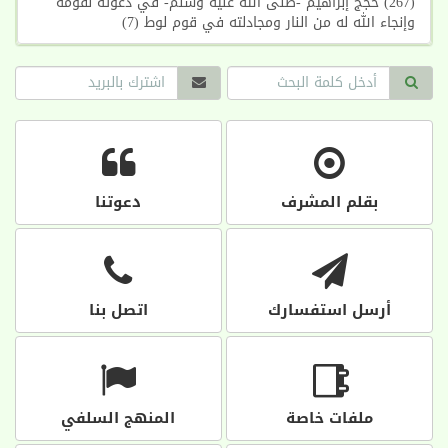
(267) حجج إبراهيم -صلى الله عليه وسلم- في دعوته لقومه
وإنجاء الله له من النار ومجادلته في قوم لوط (7)
بقلم المشرف
دعوتنا
أرسل استفسارك
اتصل بنا
ملفات خاصة
المنهج السلفي