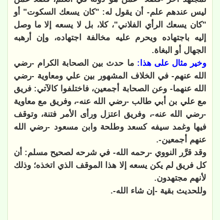
ليس عندهم علم- أن يقول له: "كان يسعك السكوت" أو
"كان يسعك الرأي الفلاني"، كلا، بل لا يسعه إلا ما وصل
إليه باجتهاده ويحرم عليه مخالفة اجتهاده، وإن أرهبه
الجهال أو البغاة.
وخير مثال على هذا:
ما حدث بين الصحابة الكرام -رضي
الله عنهم- في الخلاف المشهور بين علي ومعاوية -رضي
الله عنهما- وعن الصحابة أجمعين، فاختلفوا كالآتي:
فريق
مع علي بن أبي طالب -رضي الله عنه-، وفريق مع معاوية
-رضي الله عنه-، وفريق اعتزل ورأى الأمر فتنة، وتوقف
فيها وغمد سيفه كسعد وطلحة وابن مسعود -رضي الله
عنهم أجمعين-.
وقد قرَّر النووي -رحمه الله- في شرحه لصحيح مسلم: أن
كل فريق لم يكن يسعه إلا هذا الموقف الذي اتخذه؛ وذلك
لأنهم مجتهدون.
وللحديث بقية -إن شاء الله-.