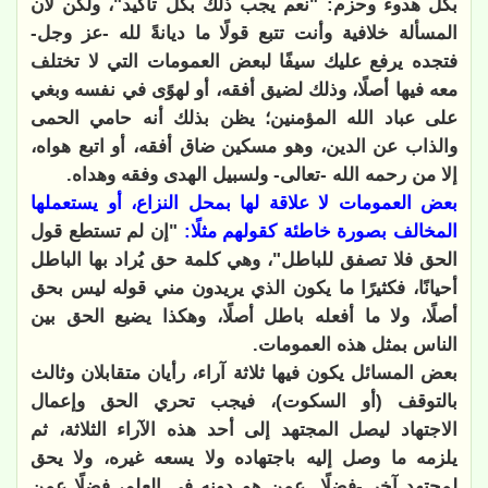
بكل هدوء وحزم: "نعم يجب ذلك بكل تأكيد"، ولكن لأن
المسألة خلافية وأنت تتبع قولًا ما ديانةً لله -عز وجل-
فتجده يرفع عليك سيفًا لبعض العمومات التي لا تختلف
معه فيها أصلًا، وذلك لضيق أفقه، أو لهوًى في نفسه وبغي
على عباد الله المؤمنين؛ يظن بذلك أنه حامي الحمى
والذاب عن الدين، وهو مسكين ضاق أفقه، أو اتبع هواه،
إلا من رحمه الله -تعالى- ولسبيل الهدى وفقه وهداه.
بعض العمومات لا علاقة لها بمحل النزاع، أو يستعملها
المخالف بصورة خاطئة كقولهم مثلًا:
"إن لم تستطع قول
الحق فلا تصفق للباطل"، وهي كلمة حق يُراد بها الباطل
أحيانًا، فكثيرًا ما يكون الذي يريدون مني قوله ليس بحق
أصلًا، ولا ما أفعله باطل أصلًا، وهكذا يضيع الحق بين
الناس بمثل هذه العمومات.
بعض المسائل يكون فيها ثلاثة آراء، رأيان متقابلان وثالث
بالتوقف (أو
السكوت)، فيجب تحري الحق وإعمال
الاجتهاد ليصل المجتهد إلى أحد هذه الآراء الثلاثة، ثم
يلزمه ما وصل إليه باجتهاده ولا يسعه غيره، ولا يحق
لمجتهد آخر -فضلًا عمن هو دونه في العلم، فضلًا عمن