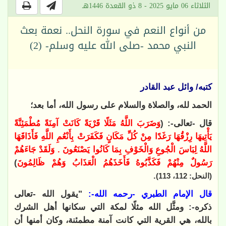
الثلاثاء 06 مايو 2025 - 8 ذو القعدة 1446هـ
من أنواع النعم في سورة النحل.. نعمة بعث
النبي محمد -صلى الله عليه وسلم- (2)
كتبه/ وائل عبد القادر
الحمد لله، والصلاة والسلام على رسول الله، أما بعد؛
قال -تعالى-: (
وَضَرَبَ اللَّهُ مَثَلًا قَرْيَةً كَانَتْ آمِنَةً مُطْمَئِنَّةً
يَأْتِيهَا رِزْقُهَا رَغَدًا مِنْ كُلِّ مَكَانٍ فَكَفَرَتْ بِأَنْعُمِ اللَّهِ فَأَذَاقَهَا
اللَّهُ لِبَاسَ الْجُوعِ وَالْخَوْفِ بِمَا كَانُوا يَصْنَعُونَ . وَلَقَدْ جَاءَهُمْ
رَسُولٌ مِنْهُمْ فَكَذَّبُوهُ فَأَخَذَهُمُ الْعَذَابُ وَهُمْ ظَالِمُونَ
)
.
(النحل: 112، 113)
قال الإمام الطبري -رحمه الله-:
"يقول الله -تعالى
ذكره-: ومثَّل الله مثلًا لمكة التي سكانها أهل الشرك
بالله، هي القرية التي كانت آمنة مطمئنة، وكان أمنها أن