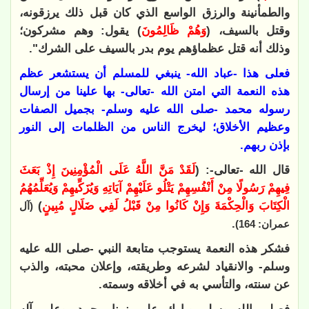
والطمأنينة والرزق الواسع الذي كان قبل ذلك يرزقونه،
وقتل بالسيف، (
وَهُمْ ظَالِمُونَ
) يقول: وهم مشركون؛
وذلك أنه قتل عظماؤهم يوم بدر بالسيف على الشرك".
فعلى هذا -عباد الله- ينبغي للمسلم أن يستشعر عظم
هذه النعمة التي امتن الله -تعالى- بها علينا من إرسال
رسوله محمد -صلى الله عليه وسلم- بجميل الصفات
وعظيم الأخلاق؛ ليخرج الناس من الظلمات إلى النور
بإذن ربهم.
قال الله -تعالى-: (
لَقَدْ مَنَّ اللَّهُ عَلَى الْمُؤْمِنِينَ إِذْ بَعَثَ
فِيهِمْ رَسُولًا مِنْ أَنْفُسِهِمْ يَتْلُو عَلَيْهِمْ آيَاتِهِ وَيُزَكِّيهِمْ وَيُعَلِّمُهُمُ
الْكِتَابَ وَالْحِكْمَةَ وَإِنْ كَانُوا مِنْ قَبْلُ لَفِي ضَلَالٍ مُبِينٍ
)
(آل
.
عمران: 164)
فشكر هذه النعمة يستوجب متابعة النبي -صلى الله عليه
وسلم- والانقياد لشرعه وطريقته، وإعلان محبته، والذب
عن سنته، والتأسي به في أخلاقه وسمته.