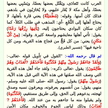
العرب كانت تَتَعادَى، ويَقْتُل بعضها بعضًا، ويَسْبِي بعضها
بعضًا، وأهل مكة لا يُغَار عليهم، ولا يُحَارَبُون في بلدهم،
فذلك كان أمنها. وقوله: (
مُطْمَئِنَّةً
) يعني قارة بأهلها، لا
يحتاج أهلها إلى النُّجْعِ -أي: المذهب في طلب الكلأ- كما
كان سكان البوادي يحتاجون إليه، (
يَأْتِيهَا رِزْقُهَا رَغَدًا
)
يقول: تأتي أهلها معايشهم واسعة كثيرة. وقوله: (
مِنْ كُلِّ
مَكَانٍ
) يعني: من كل فَجٍّ من فجاج هذه القرية، ومن كل
ناحية فيها"
.
(تفسير الطبري)
ثم قال -رحمه الله-:
"القول في تأويل قوله -تعالى-:
(
وَلَقَدْ جَاءَهُمْ رَسُولٌ مِنْهُمْ فَكَذَّبُوهُ فَأَخَذَهُمُ ?لْعَذَابُ وَهُمْ
ظَالِمُونَ
): يقول -تعالى ذكره-: ولقد جاء أهل هذه القرية
التي وصف الله صفَتها في هذه الآية التي قبل هذه الآية،
(
رَسُولٌ مِنْهُمْ
) يقول: رسول الله -صلى الله عليه وسلم-
منهم، يقول: من أنفسهم يعرفونه، ويعرفون نسبه وصدق
لهجته، يدعوهم إلى الحق، وإلى طريق مستقيم، (
فَكَذَّبُوهُ
)
ولم يقبلوا منه ما جاءهم به من عند الله. (
فَأَخَذَهُمُ ?
لْعَذَابُ
) وذلك لباس الجوع والخوف، مكان الأمن