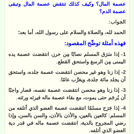
عصمة المال؟ وكيف كذلك تنتقض عصمة المال وتبقى
عصمة الدم؟
الجواب:
الحمد لله، والصلاة والسلام على رسول الله، أما بعد؛
فهذه أمثلة توضِّح المقصود:
1- إذا سَرَق المسلم نصابًا مِن حرز، انتقضت عصمة يده
اليمنى مِن الرسغ واستحق القطع.
2- إذا زنا وهو غير محصن انتقضت عصمة جلده، واستحق
أن يجلد مائة جلدة، ويغرَّب عامًا.
3- إذا زنا وهو محصن انتقضت عصمة نفسه، فصار واجبًا
أن يُرجَم حتى يموت، مع بقاء عصمة ماله فيرثه ورثته.
4- إذا جَرَح مسلمًا انتقضت عصمة العضو الذي أتلفه من
المسلم: كالعين بالعين، والأذن بالأذن، والسن بالسن، وإذا
رضي المجروح بالدية، انتقضت عصمة ماله في قدر دية
العضو الذي أتلفه.