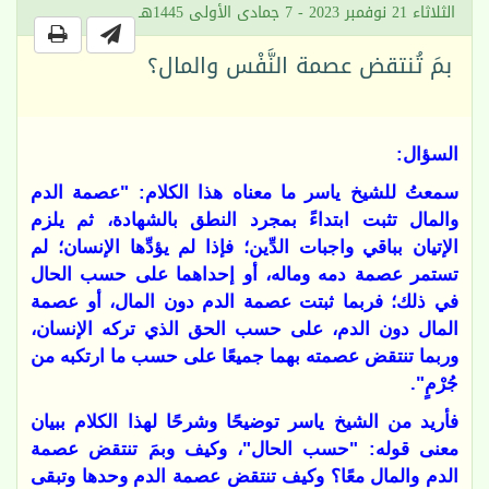
الثلاثاء 21 نوفمبر 2023 - 7 جمادى الأولى 1445هـ
بمَ تُنتقض عصمة النَّفْس والمال؟
السؤال:
سمعتُ للشيخ ياسر ما معناه هذا الكلام: "عصمة الدم
والمال تثبت ابتداءً بمجرد النطق بالشهادة، ثم يلزم
الإتيان بباقي واجبات الدِّين؛ فإذا لم يؤدِّها الإنسان؛ لم
تستمر عصمة دمه وماله، أو إحداهما على حسب الحال
في ذلك؛ فربما ثبتت عصمة الدم دون المال، أو عصمة
المال دون الدم، على حسب الحق الذي تركه الإنسان،
وربما تنتقض عصمته بهما جميعًا على حسب ما ارتكبه من
جُرْمٍ".
فأريد من الشيخ ياسر توضيحًا وشرحًا لهذا الكلام ببيان
معنى قوله: "حسب الحال"، وكيف وبمَ تنتقض عصمة
الدم والمال معًا؟ وكيف تنتقض عصمة الدم وحدها وتبقى