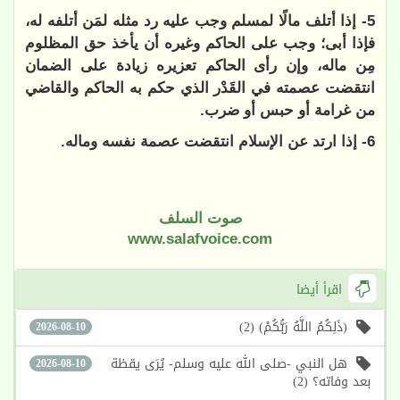
5- إذا أتلف مالًا لمسلم وجب عليه رد مثله لمَن أتلفه له،
فإذا أبى؛ وجب على الحاكم وغيره أن يأخذ حق المظلوم
مِن ماله، وإن رأى الحاكم تعزيره زيادة على الضمان
انتقضت عصمته في القَدْر الذي حكم به الحاكم والقاضي
من غرامة أو حبس أو ضرب.
6- إذا ارتد عن الإسلام انتقضت عصمة نفسه وماله.
صوت السلف
www.salafvoice.com
اقرأ أيضا
(ذَلِكُمُ اللَّهُ رَبُّكُمْ) (2)
2026-08-10
هل النبي -صلى الله عليه وسلم- يُرَى يقظة
2026-08-10
بعد وفاته؟ (2)