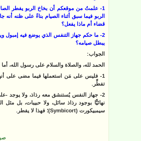
1- علمتُ من موقعكم أن بخاخ الربو يفطر الصائ
الربو فيما سبق أثناء الصيام بناءً على ظنه أنه 
قضاء أم ماذا يفعل؟
2- ما حكم جهاز التنفس الذي يوضع فيه إمبول وي
يبطل صيامه؟
الجواب:
الحمد لله، والصلاة والسلام على رسول الله، أما ب
1- فليس على مَن استعملها فيما مضى على أنها ج
تفطِّر.
2- جهاز النفس يُستنشق معه رذاذ، ولا يوجد -عل
نهائيًّا بوجود رذاذ سائل، ولا حبيبات، بل مثل 
سيمبيكورت (
Symbicort
)؛ فهذا لا يفطر.
صو