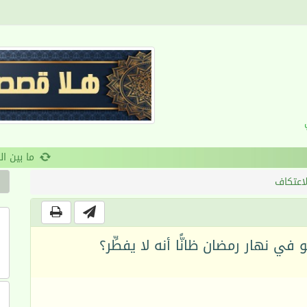
القرآن والانضباط السلوكي
لاعتكاف
و في نهار رمضان ظانًّا أنه لا يفطِّر؟