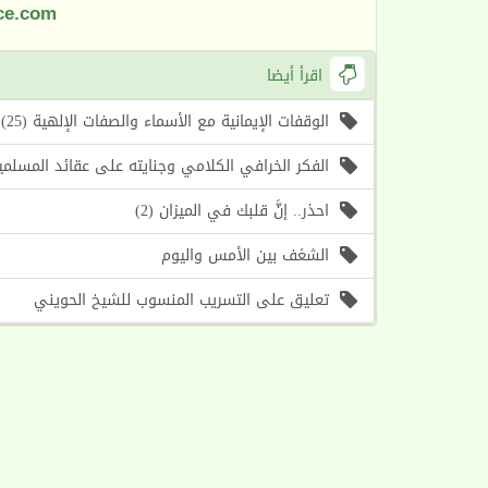
ce.com
اقرأ أيضا
الوقفات الإيمانية مع الأسماء والصفات الإلهية (25) اسما الله (الأول، الآخر) (موعظة الأسبوع)
الفكر الخرافي الكلامي وجنايته على عقائد المسلمين (1) أسباب حرص الغرب على إحياء هذا الف
احذر.. إنَّ قلبك في الميزان (2)
الشغف بين الأمس واليوم
تعليق على التسريب المنسوب للشيخ الحويني