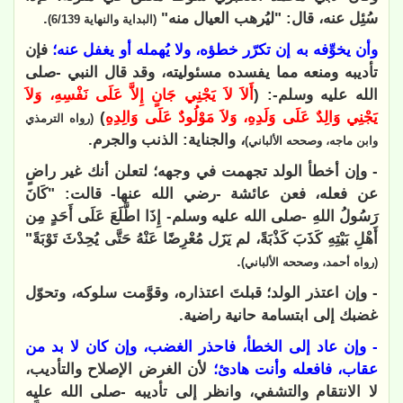
سُئِل عنه، قال: "ليُرهب العيال منه"
.
(البداية والنهاية 6/139)
وأن يخوِّفه به إن تكرّر خطؤه، ولا يُهمله أو يغفل عنه؛
فإن
تأديبه ومنعه مما يفسده مسئوليته، وقد قال النبي -صلى
الله عليه وسلم-: (
أَلاَ لاَ يَجْنِي جَانٍ إِلاَّ عَلَى نَفْسِهِ، وَلاَ
يَجْنِي وَالِدٌ عَلَى وَلَدِهِ، وَلاَ مَوْلُودٌ عَلَى وَالِدِهِ
)
(رواه الترمذي
، والجناية: الذنب والجرم.
وابن ماجه، وصححه الألباني)
- وإن أخطأ الولد تجهمت في وجهه؛ لتعلن أنك غير راضٍ
عن فعله، فعن عائشة -رضي الله عنها- قالت: "كَانَ
رَسُولُ اللهِ -صلى الله عليه وسلم- إِذَا اطَّلَعَ عَلَى أَحَدٍ مِن
أَهْلِ بَيْتِهِ ‌كَذَبَ ‌كَذْبَةً، لم يَزَل مُعْرِضًا عَنْهُ حَتَّى يُحِدْثَ تَوْبَةً"
.
(رواه أحمد، وصححه الألباني)
- وإن اعتذر الولد؛ قبلتَ اعتذاره، وقوَّمت سلوكه، وتحوّل
غضبك إلى ابتسامة حانية راضية.
- وإن عاد إلى الخطأ، فاحذر الغضب، وإن كان لا بد من
عقاب، فافعله وأنت هادئ؛
لأن الغرض الإصلاح والتأديب،
لا الانتقام والتشفي، وانظر إلى تأديبه -صلى الله عليه