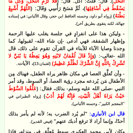
النَّخْلَ
). قَالَ: قُلْتُ: آكُلُ. قَالَ: (
فَلاَ تَرْمِ النَّخْلَ، وَكُلْ مَا
يَسْقُطُ فِي أَسْافِلِهَا
)، ثُمَّ مَسَحَ رَأْسِي وَقَالَ: (
اللَّهُمَّ أَشْبِعْ
بَطْنَهُ
)
(رواه أبو داود، وحسنه الحافظ ابن حجر، وقال الألباني: في إسناده
.
جهالة، لكنه يتقوى بطريق آخر)
- وليكن هذا على انفرادٍ في جلسة يغلب عليها الرحمة
وإظهار الشفقة، فهي أدعى -إن شاء الله- لقبولها، كما
وجدنا وصايا الآباء للأبناء في القرآن تقوم على ذلك، قال
الله -تعالى-: (
وَإِذْ قَالَ لُقْمَانُ لابْنِهِ وَهُوَ يَعِظُهُ يَا بُنَيَّ لا
تُشْرِكْ بِاللَّهِ إِنَّ الشِّرْكَ لَظُلْمٌ عَظِيمٌ)
، الآيات.
(لقمان:13)
- وأن تُعلَّق العصا في مكان ظاهر يراه الطفل، فهناك مِن
الأطفال مَن يُردعه مجرد رؤية العصا، أو السوط، وقد أمر
النبي -صلى الله عليه وسلم- بذلك، فقال: (
عَلِّقُوا السَّوْطَ
حَيْثُ يَرَاهُ أَهْلُ الْبَيْتِ، فَإِنَّهُ لَهُمْ أَدَبٌ
)
(رواه الطبراني في
.
"المعجم الكبير"، وحسنه الألباني)
قال ابن الأنباري:
"لم يُرد الضرب به؛ لأنه لم يأمر بذلك
أحدًا، وإنما أراد لا ترفع أدبك عنهم"
.
(فيض القدير)
وكان لأبي محمد العكبري سوط مُعلّق في منزله، فإذا