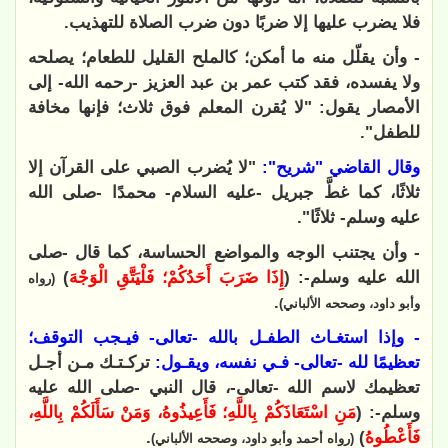
فلا يضرب عليها إلا ضربًا دون ضرب الصلاة للتهذيب.
- وأن يقلّل منه ما أمكن؛ كالملح القليل للطعام؛ يصلحه
ولا يفسده، فقد كتب عمر بن عبد العزيز -رحمه الله- إلى
الأمصار يقول: "لا يُقرن المعلم فوق ثلاث؛ فإنها مخافة
للطفل".
وقال القاضي "شريح":
"لا يُضرب الصبي على القرآن إلا
ثلاثًا، كما غطَّ جبريل -عليه السلام- محمدًا -صلى الله
عليه وسلم- ثلاثًا".
- وأن يجتنب الوجه والمواضع الحساسة، كما قال -صلى
الله عليه وسلم-: (
إِذَا ضَرَبَ أَحَدُكُمْ؛ فَلْيَتَّقِ الْوَجْهَ
)
(رواه
.
وأبو داود، وصححه الألباني)
- وإذا استغـاث الطفـل بالله -تعالى- فيـجب التوقف؛
تعظيمًا لله -تعالى- فـي نفسه، ويقـول:
تركـتـك مـن أجـل
تعظيمك لاسم الله -تعالى-، قال النبي -صلى الله عليه
وسلم-: (
مَنِ اسْتَعَاذَكُمْ بِاللَّهِ؛ فَأَعِيذُوهُ، وَمَنْ سَأَلَكُمْ بِاللَّهِ،
فَأَعْطُوهُ
)
.
(رواه أحمد وأبو داود، وصححه الألباني)