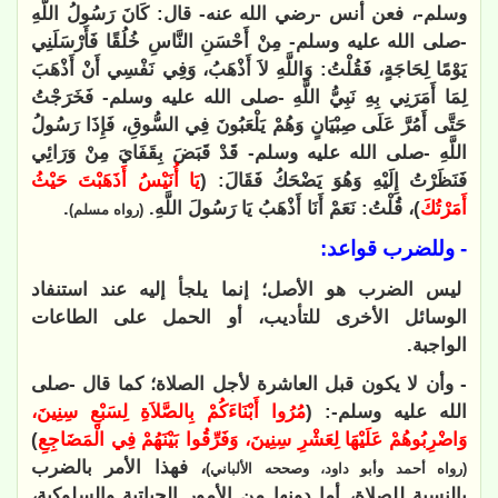
وسلم-، فعن أنس -رضي الله عنه- قال: كَانَ رَسُولُ اللَّهِ
-صلى الله عليه وسلم- مِنْ أَحْسَنِ النَّاسِ خُلُقًا فَأَرْسَلَنِي
يَوْمًا لِحَاجَةٍ، فَقُلْتُ: وَاللَّهِ لاَ أَذْهَبُ، وَفِي نَفْسِي أَنْ أَذْهَبَ
لِمَا أَمَرَنِي بِهِ نَبِيُّ اللَّهِ -صلى الله عليه وسلم- فَخَرَجْتُ
حَتَّى أَمُرَّ عَلَى صِبْيَانٍ وَهُمْ يَلْعَبُونَ فِي السُّوقِ، فَإِذَا رَسُولُ
اللَّهِ -صلى الله عليه وسلم- قَدْ قَبَضَ بِقَفَايَ مِنْ وَرَائِي
فَنَظَرْتُ إِلَيْهِ وَهُوَ يَضْحَكُ فَقَالَ: (
يَا أُنَيْسُ أَذَهَبْتَ حَيْثُ
أَمَرْتُكَ
)، قُلْتُ: نَعَمْ أَنَا أَذْهَبُ يَا رَسُولَ اللَّهِ.
.
(رواه مسلم)
- وللضرب قواعد:
ليس الضرب هو الأصل؛ إنما يلجأ إليه عند استنفاد
الوسائل الأخرى للتأديب، أو الحمل على الطاعات
الواجبة.
- وأن لا يكون قبل العاشرة لأجل الصلاة؛ كما قال -صلى
الله عليه وسلم-: (
مُرُوا أَبْنَاءَكُمْ بِالصَّلاَةِ لِسَبْعِ سِنِينَ،
وَاضْرِبُوهُمْ عَلَيْهَا لِعَشْرِ سِنِينَ، وَفَرِّقُوا بَيْنَهُمْ فِي الْمَضَاجِعِ
)
، فهذا الأمر بالضرب
(رواه أحمد وأبو داود، وصححه الألباني)
بالنسبة للصلاة، أما دونها من الأمور الحياتية والسلوكية،