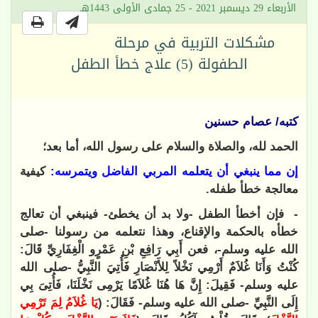
الأربعاء 29 ديسمبر 2021 - 25 جمادى الأولى 1443هـ
مشكلات التربية في مرحلة
الطفولة (5) علاج خطأ الطفل
كتبه/ عصام حسنين
الحمد لله، والصلاة والسلام على رسول الله، أما بعد؛
إن مما ينبغي أن يتعلمه المربي الفاضل ويتمرسه:
كيفية
معالجة خطأ طفله.
- فإن أخطأ الطفل -ولا بد أن يخطئ- فينبغي أن تعالج
خطأه بالحكمة والإقناع، وهذا نتعلمه من رسولنا -صلى
الله عليه وسلم-، فعن أَبِي رَافِعِ بْنِ عَمْرٍو الْغِفَارِيِّ قَالَ:
كُنْتُ وَأَنَا غُلاَمٌ أَرْمِي نَخْلاً لِلأَنْصَارِ فَأُتِيَ النَّبِيُّ -صلى الله
عليه وسلم- فَقِيلَ: إِنَّ هَا هُنَا غُلاَمًا يَرْمِى نَخْلَنَا، فَأُتِىَ بِي
إِلَى النَّبِيِّ -صلى الله عليه وسلم- فَقَالَ: (
يَا غُلاَمُ لِمَ تَرْمِي