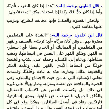
- قال الطيبي -رحمه الله-:
"هذا إذا كان الضرب تأديبًا،
وأما إذا كان حدًّا فلا، وكذا إذا استغاث مكرًا"
.
(تحفة الأحوذي)
- وليحذر القسوة والعنف؛ فإنها مخالفة للشرع، ويترتب
عليها مفاسد كثيرة.
قال ابن خلدون -رحمه الله-:
"الشدة على المتعلمين
مضرة بهم ... ومَن كان مربَّاه -أي: تربيته- بالعسف والقهر
من المتعلمين، أو المماليك، أو الخدم سطا -أي: سيطر-
به القهر، وضيَّق القهر على النفس في انبساطها، وذهب
بنشاطها، ودعاه إلى الكسل، وحمله على الكذب والخبث؛
خوفـًا من انبساط الأيدي بالقهر عليه، وعلَّمه المكر
والخديعة لذلك، وصارت هذه له عادة وخُلُقـًا، وفسدت
معاني الإنسانية التي له من حيث الاجتماع والتمدن، وهي
الحمية والمدافعة عن نفسه ومنزله، وصار عِيالًا على غيره
في ذلك، بل وكسلت النفس عن اكتساب الفضائل،
والخُلق الجميل، فانقبضت عن غايتها، ومدى إنسانيتها،
فارتكس وعاد في أسفل السافلين، وهكذا وقع في كل
أمة حصلت في قبضة القهر، ونال منها العسف، واعتبرْه