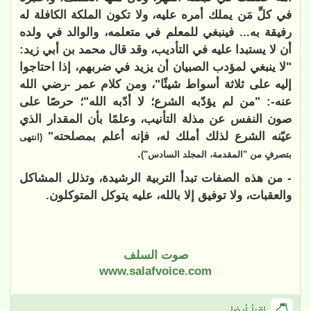
في كلِّ مَن يملك أمره عليه، ولا تكون الملكة الكافلة له
رفيقة به... فينبغي للمعلم في متعلمه، والوالد في ولده
أن لا يستبدا عليه في التأديب، وقد قال محمد بن أبي زيد:
"لا ينبغي لمؤدب الصبيان أن يزيد في ضربهم، إذا احتاجوا
إليه على ثلاثة أسواط شيئًا"، ومن كلام عمر -رضي الله
عنه-: "من لم يؤدّبه الشرع؛ لا أدّبه الله"؛ حرصًا على
صون النفس عن مذلة التأنيب، وعلمًا بأن المقدار الذي
عيّنه الشرع لذلك أملك له، فإنه أعلم بمصلحته"
(انتهى
.
بتصرفٍ من "المقدمة، المجلد السادس")
- من هذه الصفات تبدأ التربية الرشيدة، وتذلل المشاكل
والعقبات، ولا توفيق إلا بالله، عليه يتوكل المتوكلون.
صوت السلف
www.salafvoice.com
اقرأ أيضا