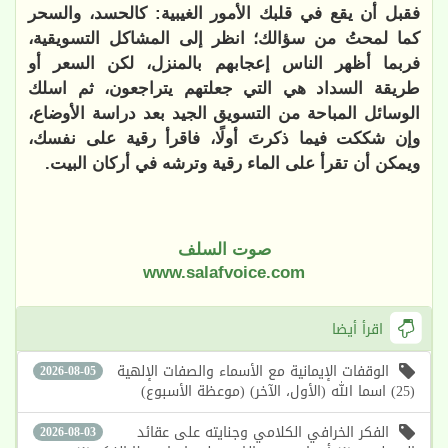
فقبل أن يقع في قلبك الأمور الغيبية: كالحسد، والسحر
كما لمحتُ من سؤالك؛ انظر إلى المشاكل التسويقية،
فربما أظهر الناس إعجابهم بالمنزل، لكن السعر أو
طريقة السداد هي التي جعلتهم يتراجعون، ثم اسلك
الوسائل المباحة من التسويق الجيد بعد دراسة الأوضاع،
وإن شككت فيما ذكرتَ أولًا، فاقرأ رقية على نفسك،
ويمكن أن تقرأ على الماء رقية وترشه في أركان البيت.
صوت السلف
www.salafvoice.com
اقرأ أيضا
الوقفات الإيمانية مع الأسماء والصفات الإلهية
2026-08-05
(25) اسما الله (الأول، الآخر) (موعظة الأسبوع)
الفكر الخرافي الكلامي وجنايته على عقائد
2026-08-03