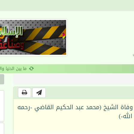
القرآن والانضباط السلوكي
وفاة الشيخ (محمد عبد الحكيم القاضي -رحمه
الله-)