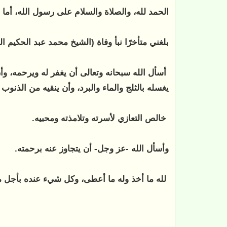
الحمد لله، والصلاة والسلام على رسول الله، أما ب
بلغني متأخرًا نبأ وفاة (الشيخ محمد عبد الحكيم ا
أسأل الله سبحانه وتعالى أن يغفر له ويرحمه، وأ
يغسله بالثلج والماء والبرد، وأن ينقيه من الذنو
خالص التعازي لأسرته وتلامذته ومحبيه.
وأسأل الله -عز وجل- أن يتجاوز عنه برحمته.
لله ما أخذ وله ما أعطى، وكل شيء عنده بأجل م