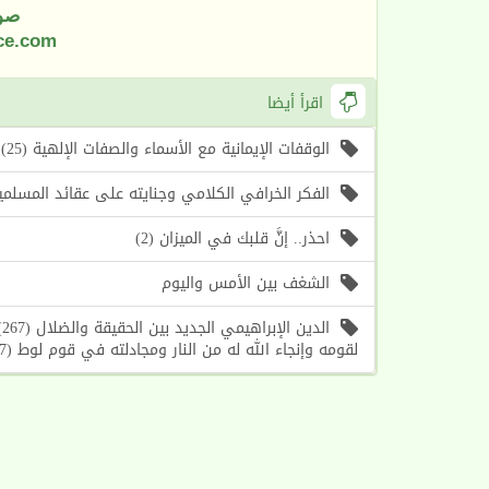
صو
ce.com
اقرأ أيضا
الوقفات الإيمانية مع الأسماء والصفات الإلهية (25) اسما الله (الأول، الآخر) (موعظة الأسبوع)
الفكر الخرافي الكلامي وجنايته على عقائد المسلمين (1) أسباب حرص الغرب على إحياء هذا الف
احذر.. إنَّ قلبك في الميزان (2)
الشغف بين الأمس واليوم
ا
لقومه وإنجاء الله له من النار ومجادلته في قوم لوط (7)