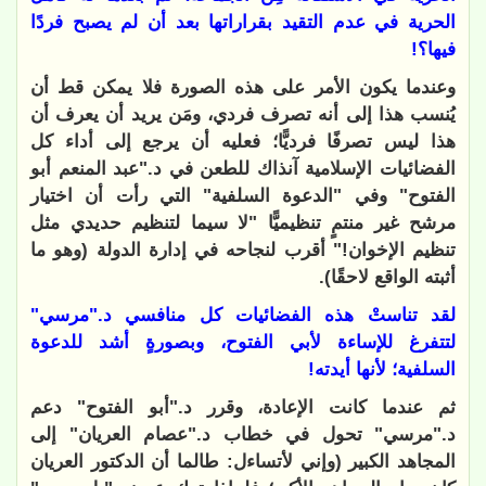
الحرية في عدم التقيد بقراراتها بعد أن لم يصبح فردًا
فيها؟!
وعندما يكون الأمر على هذه الصورة فلا يمكن قط أن
يُنسب هذا إلى أنه تصرف فردي، ومَن يريد أن يعرف أن
هذا ليس تصرفًا فرديًّا؛ فعليه أن يرجع إلى أداء كل
الفضائيات الإسلامية آنذاك للطعن في د."عبد المنعم أبو
الفتوح" وفي "الدعوة السلفية" التي رأت أن اختيار
مرشح غير منتمٍ تنظيميًّا "لا سيما لتنظيم حديدي مثل
تنظيم الإخوان!" أقرب لنجاحه في إدارة الدولة (وهو ما
أثبته الواقع لاحقًا).
لقد تناستْ هذه الفضائيات كل منافسي د."مرسي"
لتتفرغ للإساءة لأبي الفتوح، وبصورةٍ أشد للدعوة
السلفية؛ لأنها أيدته!
ثم عندما كانت الإعادة، وقرر د."أبو الفتوح" دعم
د."مرسي" تحول في خطاب د."عصام العريان" إلى
المجاهد الكبير (وإني لأتساءل: طالما أن الدكتور العريان