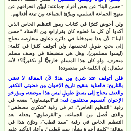
"حسن البنا" عن بعض أفراد جماعته؛ ليبيِّن انحرافهم عن
منهج الجماعة السلمي، ويبرِّئ الجماعة مِن تبعة أفعالهم.
ولن أخوض كثيرًا في كتابات رموز التنظيم الخاص الذين
أكدوا أن كل ما فعلوه كان بقراراتٍ مِن الاستاذ "حسن
البنا"؛ لأن هذا سيدخلنا في دائرة دعاوى متعارضة تحتاج
إلى بحثٍ طويلٍ لتحقيقها، ولن أتوقف كثيرًا في كلمة:
(ليسوا مسلمين)، وهل هي منضبطة في وصف مسلم
منحرف، ولو كان هذا المسلم خارجيًّا أو تكفيريًّا؟! لأنه
سيُقال: إن الكلمة غير مقصودة!
فلن أتوقف عتد شيءٍ مِن هذا؛ لأن المقالة لا تعتني
بالتاريخ؛ فالعناية بتنقيح تاريخ الإخوان مِن قضيتي التكفير
والعنف يحتاج إلى بسطٍ طويلٍ ليس هذا موضعه، ومؤرخو
الإخوان أنفسهم مختلفون فيه:
فـ"البهنساوي" يضعه في
رقبة "التنظيم الخاص"، ثم في رقبة "شكري مصطفى"
والذى فُصل مِن الجماعة، و"القرضاوي" يجعله بعد
التنظيم الخاص في رقبة "سيد قطب"، ودوَّن هذا في
مقالة: "كلمة أخيرة بشأن سيد قطب"، وأعاد التأكيد عليه