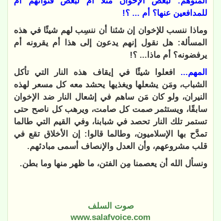
المتوهَم: لبعض الإخوان مثلًا أم لبعض قنواتهم أم
للمدافعين عنها؟ أم ... ؟!
وماذا ننسب للإخوان إن شئنا أن ننسِب لهم شيئًا في هذه
المسألة: هل نقول إنهم يدعون إلى هذا أم يقرونه أم
يرفضونه؟ أم ماذا... ؟!
المهم...
افعلوا شيئًا في إيقاف هذه النار التي تأكل
الشباب، ومَن يشعلها ويغذيها يحشد معه كل مسعر لهذه
النيران، ولو كان مَن ساهم في إشعال النار ضد الإخوان
سابقًا، ويستثمر صمت كل صامت، ويرهب كل ناصح حتى
تستمر تلك النار تحصد في شبابنا، وفي القيم التي طالما
تمدَّح بها الإسلاميون، وطالما قالوا: إن الأخلاق تقع في
قلب مشروعهم، وأن العدل والإنصاف أسمى مبادئهم.
ونسأل الله أن يعصمنا مِن الفتن، ما ظهر منها وما بطن.
صوت السلف
www.salafvoice.com