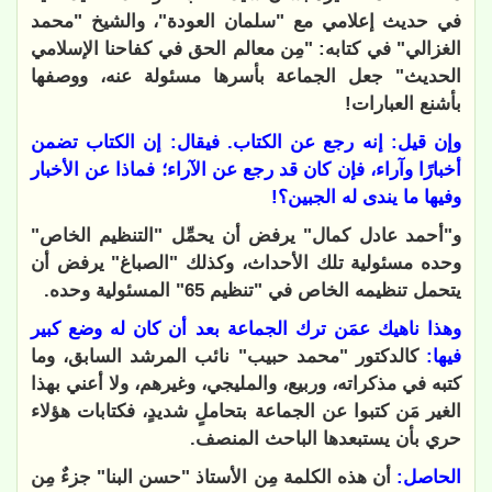
في حديث إعلامي مع "سلمان العودة"، والشيخ "محمد
الغزالي" في كتابه: "مِن معالم الحق في كفاحنا الإسلامي
الحديث" جعل الجماعة بأسرها مسئولة عنه، ووصفها
بأشنع العبارات!
وإن قيل: إنه رجع عن الكتاب. فيقال: إن الكتاب تضمن
أخبارًا وآراء، فإن كان قد رجع عن الآراء؛ فماذا عن الأخبار
وفيها ما يندى له الجبين؟!
و"أحمد عادل كمال" يرفض أن يحمِّل "التنظيم الخاص"
وحده مسئولية تلك الأحداث، وكذلك "الصباغ" يرفض أن
يتحمل تنظيمه الخاص في "تنظيم 65" المسئولية وحده.
وهذا ناهيك عمَن ترك الجماعة بعد أن كان له وضع كبير
فيها:
كالدكتور "محمد حبيب" نائب المرشد السابق، وما
كتبه في مذكراته، وربيع، والمليجي، وغيرهم، ولا أعني بهذا
الغير مَن كتبوا عن الجماعة بتحاملٍ شديدٍ، فكتابات هؤلاء
حري بأن يستبعدها الباحث المنصف.
الحاصل:
أن هذه الكلمة مِن الأستاذ "حسن البنا" جزءٌ مِن