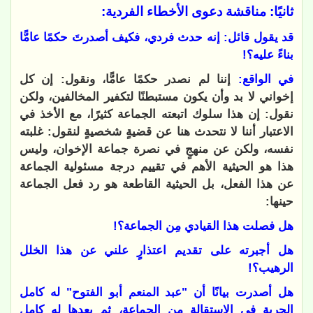
ثانيًا: مناقشة دعوى الأخطاء الفردية:
قد يقول قائل: إنه حدث فردي، فكيف أصدرتَ حكمًا عامًّا
بناءً عليه؟!
في الواقع:
إننا لم نصدر حكمًا عامًّا، ونقول: إن كل
إخواني لا بد وأن يكون مستبطنًا لتكفير المخالفين، ولكن
نقول: إن هذا سلوك اتبعته الجماعة كثيرًا، مع الأخذ في
الاعتبار أننا لا نتحدث هنا عن قضيةٍ شخصيةٍ لنقول: غلبته
نفسه، ولكن عن منهجٍ في نصرة جماعة الإخوان، وليس
هذا هو الحيثية الأهم في تقييم درجة مسئولية الجماعة
عن هذا الفعل، بل الحيثية القاطعة هو رد فعل الجماعة
حينها:
هل فصلت هذا القيادي مِن الجماعة؟!
هل أجبرته على تقديم اعتذارٍ علني عن هذا الخلل
الرهيب؟!
هل أصدرت بيانًا أن "عبد المنعم أبو الفتوح" له كامل
الحرية في الاستقالة مِن الجماعة، ثم بعدها له كامل