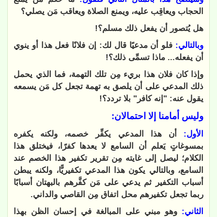
الحجاب ويعاقِب عليه، ويمنع الصلاة ويعاقب مَن يصلي؟
هل يُتصور أن يفعل ذلك مسلم؟!
وبالتالي:
فلو أن مدعيًا قال لك: إن فلانًا فعل هذا أو ينوي
أن يفعله... ماذا تسمِّى ذلك؟!
وإذا كان فلان هذا بريء مِن تلك التهمة، فما الذي يحمل
ذلك المدعي على أن يلصق به تهمة تجعل كل مَن يسمعه
يقول عنه: "إنه كافر" بلا تردد؟!
وليس أمامنا إلا احتمالان:
الأول:
أن هذا المدعي يكفِّر خصمه، ولكنه يكفره
بمسوغاتٍ يَعلم أن السامع لا يعدها كفرًا، فيختلق هذا
الكلام؛ ليصل إلى غايته مِن تقرير تكفير هذا الخصم عند
السامع، وبالتالي يكون هذا المدعي تكفيريًّا، ولكنه يبطن
أسباب التكفير ثم يدعي على مَن كفَّرهم بالبهتان أسبابًا
ربما تجعل تكفيرهم محل اتفاق مِن القاصي والداني.
الثاني:
وهو مبني على المبالغة في إحسان الظن بهذا