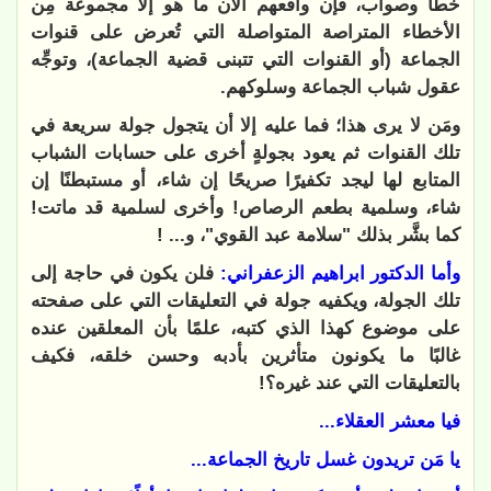
خطأ وصواب، فإن واقعهم الآن ما هو إلا مجموعة مِن
الأخطاء المتراصة المتواصلة التي تُعرض على قنوات
الجماعة (أو القنوات التي تتبنى قضية الجماعة)، وتوجِّه
عقول شباب الجماعة وسلوكهم.
ومَن لا يرى هذا؛ فما عليه إلا أن يتجول جولة سريعة في
تلك القنوات ثم يعود بجولةٍ أخرى على حسابات الشباب
المتابع لها ليجد تكفيرًا صريحًا إن شاء، أو مستبطنًا إن
شاء، وسلمية بطعم الرصاص! وأخرى لسلمية قد ماتت!
كما بشَّر بذلك "سلامة عبد القوي"، و... !
وأما الدكتور ابراهيم الزعفراني:
فلن يكون في حاجة إلى
تلك الجولة، ويكفيه جولة في التعليقات التي على صفحته
على موضوع كهذا الذي كتبه، علمًا بأن المعلقين عنده
غالبًا ما يكونون متأثرين بأدبه وحسن خلقه، فكيف
بالتعليقات التي عند غيره؟!
فيا معشر العقلاء...
يا مَن تريدون غسل تاريخ الجماعة...