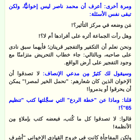
ومرة أخرى: أعرف أن محمد ناصر ليس إخوانيًّا، ولكن
تبقى نفس الأسئلة:
مَن وضعه في مركز التأثير؟!
وهل رأت الجماعة أثره على أفرادها أم لا؟!
ونحن نعلم أن التكفير والتفجير قرينان؛ فأيهما سبق نادى
على صاحبه، وبالتالي: جاء خطاب التحريض متزامنًا مع
وجود التفجير على أرض الواقع.
وسيقول لك كثيرٌ مِن مدعي الإنصاف:
لا تصدقوا أن
الإخوان الذين كان شعارهم: "نحمل الخير لمصر!" يمكن
أن يحرقوا أو يدمروا!
قلنا: وماذا عن "خطة الردع" التي سجَّلتها كتب "تنظيم
65"؟!
قالوا: لا تصدقوا كل ما كُتب، فبعضه كتب بإملاءٍ مِن
الأنظمة!
ولكن المفاجأة كانت في خروج القيادي الإخواني "أشرف