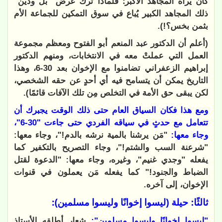
كان يراه المجاهد الأكبر؛ فلماذا ترك عرض "بل ودين"
ذلك المجاهد الكبير يُباع في سوق التمكين للجماعة الأم
بثمن بخس؟!).
(أعلم أن الدكتور عبد المنعم أبو الفتوح ومعظم مجموعة
العمل التي عملتْ معه في الانتخابات، ومنهم الدكتور
إبراهيم الزعفراني تضامنوا مع الإخوان بعد 30-6، وهذا
التاريخ يمكن أن يتسامح فيه أي أحدٍ عن حقه الشخصي،
لكن يبقى حق الأمة في التخلص مِن تلك الآفات قائمًا).
ومع هذا فكان السياق العام حتى ذلك الوقت يجبرك أن
تتعامل مع حدثٍ في سياقه الفردي حتى جاءت "30-6"،
وجاء معها:
"مَن يرشنا بالمية نرشه بالدم!"، وجاء معها:
"شرعنة السب والشتم!"، وجاء التصريح بالتكفير كما
يفعله "وجدي غنيم"، وغيره، وجاء معها: "الدعوة لقتل
الضباط والجنود!" كما يفعله مَن يعملون في قنوات
الإخوان، إلى آخره.
ثالثًا: حيلة (ليسوا إخوانًا وليسوا مسلمين):
"ليسوا إخوانًا وليسوا مسلمين":
شعار أطلقه الأستاذ