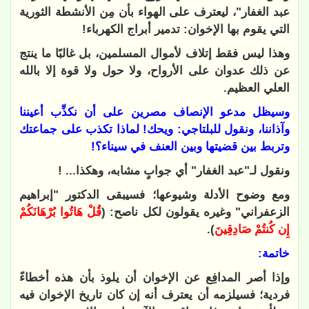
عبد الغفار"، ليعترف على الهواء بأن مِن الأنشطة الثورية
التي يقوم بها الإخوان: تدمير أبراج الكهرباء!
وهذا ليس فقط إتلاف لأموال المسلمين، بل غالبًا ما ينتج
عن ذلك عدوان على الأرواح، ولا حول ولا قوة إلا بالله
العلي العظيم.
وسيظل مدعو الإنصاف مصرين على أن نكذِّب أعيننا
وآذاننا، ونقول للبلتاجي: ويحك! لماذا تكذب على جماعتك
وتربط بين قضيتها وبين العنف في سيناء؟!
ونقول لـ"عبد الغفار" أي جوابٍ مشابه، وهكذا... !
ومع وضوح الأدلة وشيوعها؛ فسيبقى الدكتور "إبراهيم
الزعفراني" وغيره يقولون لكل ناصح: (
قُلْ هَاتُوا بُرْهَانَكُمْ
إِن كُنتُمْ صَادِقِينَ
).
خاتمة:
وإذا أصر المدافِع عن الإخوان أن يلوذ بأن هذه أخطاءً
فردية؛ فسيلزمه أن يعترف أنه إن كان تاريخ الإخوان فيه