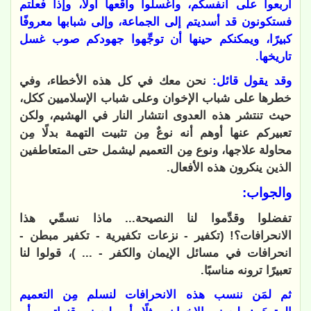
أربعوا على أنفسكم، واغسلوا واقعها أولًا، وإذا فعلتم
فستكونون قد أسديتم إلى الجماعة، وإلى شبابها معروفًا
كبيرًا، ويمكنكم حينها أن توجِّهوا جهودكم صوب غسل
تاريخها.
وقد يقول قائل:
نحن معك في كل هذه الأخطاء، وفي
خطرها على شباب الإخوان وعلى شباب الإسلاميين ككل،
حيث تنتشر هذه العدوى انتشار النار في الهشيم، ولكن
تعبيركم عنها أوهم أنه نوعٌ مِن تثبيت التهمة بدلًا مِن
محاولة علاجها، ونوع مِن التعميم ليشمل حتى المتعاطفين
الذين ينكرون هذه الأفعال.
والجواب:
تفضلوا وقدِّموا لنا النصيحة... ماذا نسمِّي هذا
الانحرافات؟! (تكفير - نزعات تكفيرية - تكفير مبطن -
انحرافات في مسائل الإيمان والكفر - ... )، قولوا لنا
تعبيرًا ترونه مناسبًا.
ثم لمَن ننسب هذه الانحرافات لنسلم مِن التعميم