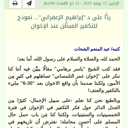
الإثنين 15 يوليه 2019 - 12 ذو القعدة 1440هـ
ردًّا على د."إبراهيم الزعفراني"... نموذج
للتكفير المبطَّن عند الإخوان
كتبه/ عبد المنعم الشحات
الحمد لله، والصلاة والسلام على رسول الله، أما بعد؛
فقد كتب الشيخ "ياسر برهامي" مقالًا يبيِّن فيه أننا كنا
ننكر على "إخوان عمر التلمساني" تساهلهم في كثيرٍ مِن
الأمور، ولكننا صدمنا بأن واقع الاخوان بعد "30-6" مليء
بالتكفير والعنف!
وبالطبع نحن كنا نعلم -على سبيل الإجمال- كثيرًا مِن
الجدل الدائر حول فكر التكفير في الإخوان في فترة
الخمسينيات والستينيات، ولكننا كنا مَن باب حمل حال
المسلم على أحسن محامله؛ نفترض أن تاريخهم في