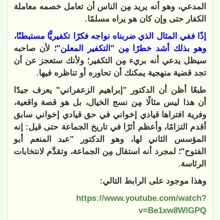
المدعي، وهو أنه يريد مِن الناس أن تعامل خصمه معاملة
الكفار حتى وإن كان هو يراه مسلمًا.
إذًا ففي المثال الذي ضربناه نواجه فكرًا تكفيريًّا مستبطنًا،
وهو بذلك أشد خطرًا مِن "التكفير المعلن"؛
لأن صاحبه
سيظل يدعي أنه بريء مِن التكفير؛ ولأنك ستعجز عن أن
تجد قضية منهجية يمكنك أن تحاوره أو تناظره فيها.
طبعًا أظن أن الدكتور "إبراهيم الزعفراني" يعرف جيدًا
أن هذا ليس مثالًا مِن نسج الخيال، بل هو قصة واقعية،
وفرية افتراها قيادي إخواني في حق قيادي إخواني سابق
أقدم التزامًا، وأعظم أثرًا في تاريخ الجماعة حتى قيل: إنه
المؤسس الثاني لها، وهو الدكتور "عبد المنعم أبو
الفتوح"؛ لمجرد أنه استقال مِن الجماعة، وتقدَّم لانتخابات
الرئاسة.
وهذا موجود على الرابط التالي:
https://www.youtube.com/watch?
v=Be1xw8WlGPQ