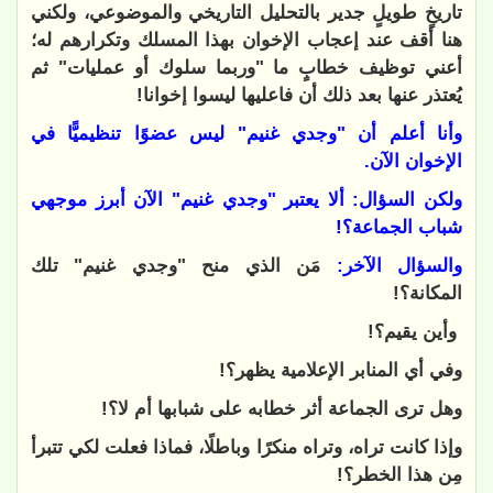
تاريخٍ طويلٍ جدير بالتحليل التاريخي والموضوعي، ولكني
هنا أقف عند إعجاب الإخوان بهذا المسلك وتكرارهم له؛
أعني توظيف خطابٍ ما "وربما سلوك أو عمليات" ثم
يُعتذر عنها بعد ذلك أن فاعليها ليسوا إخوانا!
وأنا أعلم أن "وجدي غنيم" ليس عضوًا تنظيميًّا في
الإخوان الآن.
ولكن السؤال: ألا يعتبر "وجدي غنيم" الآن أبرز موجهي
شباب الجماعة؟!
والسؤال الآخر:
مَن الذي منح "وجدي غنيم" تلك
المكانة؟!
وأين يقيم؟!
وفي أي المنابر الإعلامية يظهر؟!
وهل ترى الجماعة أثر خطابه على شبابها أم لا؟!
وإذا كانت تراه، وتراه منكرًا وباطلًا، فماذا فعلت لكي تتبرأ
مِن هذا الخطر؟!