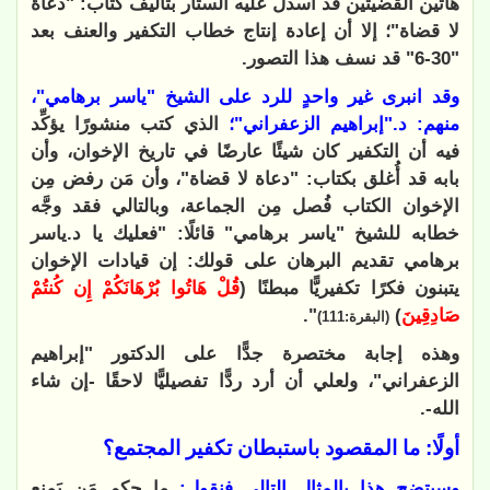
هاتين القضيتين قد أُسدل عليه الستار بتأليف كتاب: "دعاة
لا قضاة"؛ إلا أن إعادة إنتاج خطاب التكفير والعنف بعد
"30-6" قد نسف هذا التصور.
وقد انبرى غير واحدٍ للرد على الشيخ "ياسر برهامي"،
منهم: د."إبراهيم الزعفراني"؛
الذي كتب منشورًا يؤكِّد
فيه أن التكفير كان شيئًا عارضًا في تاريخ الإخوان، وأن
بابه قد أُغلق بكتاب: "دعاة لا قضاة"، وأن مَن رفض مِن
الإخوان الكتاب فُصل مِن الجماعة، وبالتالي فقد وجَّه
خطابه للشيخ "ياسر برهامي" قائلًا: "فعليك يا د.ياسر
برهامي تقديم البرهان على قولك: إن قيادات الإخوان
يتبنون فكرًا تكفيريًّا مبطنًا (
قُلْ هَاتُوا بُرْهَانَكُمْ إِن كُنتُمْ
صَادِقِينَ
)
".
(البقرة:111)
وهذه إجابة مختصرة جدًّا على الدكتور "إبراهيم
الزعفراني"، ولعلي أن أرد ردًّا تفصيليًّا لاحقًا -إن شاء
الله-.
أولًا: ما المقصود باستبطان تكفير المجتمع؟
وسيتضح هذا بالمثال التالي فنقول:
ما حكم مَن يَمنع