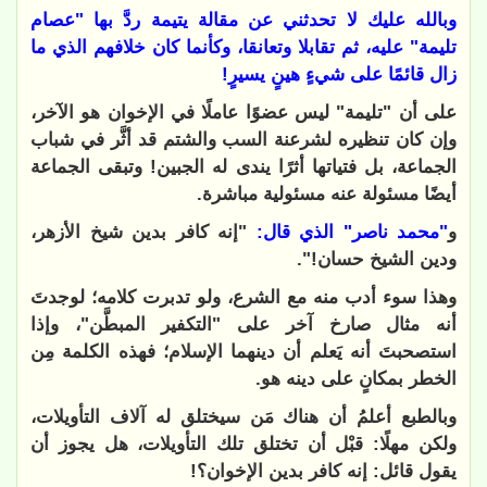
وبالله عليك لا تحدثني عن مقالة يتيمة ردَّ بها "عصام
تليمة" عليه، ثم تقابلا وتعانقا، وكأنما كان خلافهم الذي ما
زال قائمًا على شيءٍ هينٍ يسيرٍ!
على أن "تليمة" ليس عضوًا عاملًا في الإخوان هو الآخر،
وإن كان تنظيره لشرعنة السب والشتم قد أثَّر في شباب
الجماعة، بل فتياتها أثرًا يندى له الجبين! وتبقى الجماعة
أيضًا مسئولة عنه مسئولية مباشرة.
و
"محمد ناصر" الذي قال:
"إنه كافر بدين شيخ الأزهر،
ودين الشيخ حسان!".
وهذا سوء أدب منه مع الشرع، ولو تدبرت كلامه؛ لوجدتَ
أنه مثال صارخ آخر على "التكفير المبطَّن"، وإذا
استصحبتَ أنه يَعلم أن دينهما الإسلام؛ فهذه الكلمة مِن
الخطر بمكانٍ على دينه هو.
وبالطبع أعلمُ أن هناك مَن سيختلق له آلاف التأويلات،
ولكن مهلًا: قبْل أن تختلق تلك التأويلات، هل يجوز أن
يقول قائل: إنه كافر بدين الإخوان؟!