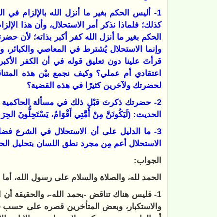
1- أليس الحكم بغير ما أنزل الله بالإلزام في 
كذلك؛ فلماذا نذكر أمر الاستحلال، وأن هذا الإلز
الحكم بغير ما أنزل الله كفر أكبر بذاته؛ لأن حضرت
وإنما الاستحلال يُشترط في المعاصي والكبائر، 
قرأتَ علينا دون تعليق قوله في أن الكفر الأكبر
اعتقادي أم عملي؟ وكيف نجمع بيْن هذه المتنا
لحضرتك ولآخرين كثيرًا في هذه القضية؟
2- حضرتك ذكرتَ قبْل ذلك في مسألة الحاكمية أن
الحديث: (لَيَكُونَنَّ مِنْ أُمَّتِي أَقْوَامٌ، يَسْتَحِلُّونَ ال
3- ما الدليل على أن الاستحلال في الشرع فض
الاستحلال أعم مِن مجرد نطق اللسان بتحليل الحرا
الجواب:
الحمد لله، والصلاة والسلام على رسول الله، أما ب
1- فليس هناك تناقض -بحمد الله-، والحقيقة أن 
والاستكبار، وبعض المتأخرين قصره على حسب ف