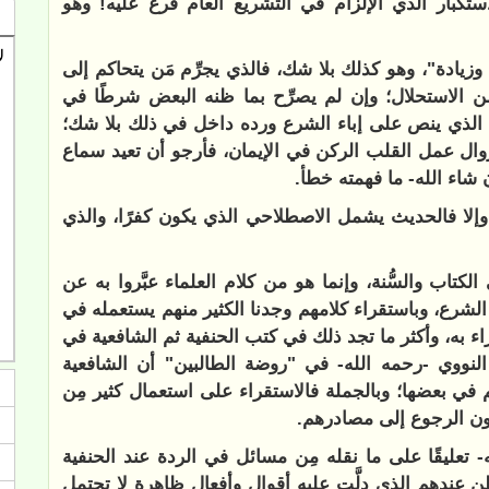
استكبار الذي الإلزام في التشريع العام فرع عليه! وهو
 وزيادة"، وهو كذلك بلا شك، فالذي يجرِّم مَن يتحاكم إلى
ن الاستحلال؛ وإن لم يصرِّح بما ظنه البعض شرطًا في
ن الذي ينص على إباء الشرع ورده داخل في ذلك بلا شك؛
وال عمل القلب الركن في الإيمان، فأرجو أن تعيد سماع
شاء الله- ما فهمته خطأ.
 وإلا فالحديث يشمل الاصطلاحي الذي يكون كفرًا، والذي
لكتاب والسُّنة، وإنما هو من كلام العلماء عبَّروا به عن
لشرع، وباستقراء كلامهم وجدنا الكثير منهم يستعمله في
زاء به، وأكثر ما تجد ذلك في كتب الحنفية ثم الشافعية في
النووي -رحمه الله- في "روضة الطالبين" أن الشافعية
في بعضها؛ وبالجملة فالاستقراء على استعمال كثير مِن
دون الرجوع إلى مصادرهم.
تعليقًا على ما نقله مِن مسائل في الردة عند الحنفية
ن عندهم الذي دلَّت عليه أقوال وأفعال ظاهرة لا تحتمل