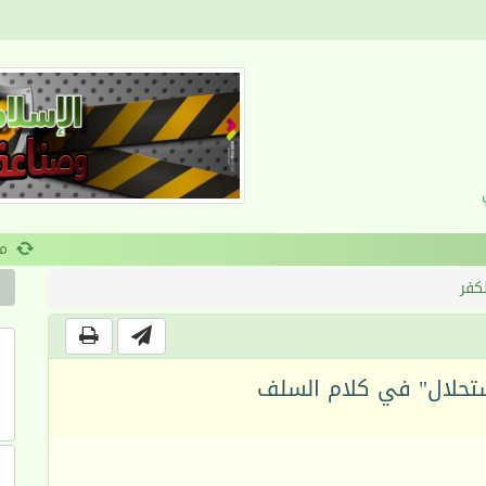
القرآن والانضباط السلوكي
لكفر
تحلال" في كلام السلف