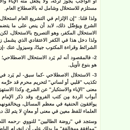
أو الواجب يجوز تركه، ولا يجعل منه الإباء وال
مستلزم للاستحلال وشامل له بالاصطلاح العام.
ولذا قلنا: "إن الإلزام في التشريع العام استحلال
الشرع ويؤصِّل ذلك، لابد أن ينص على ما يتضم
الاستحلال المكفر، وهو التصريح بالاستحلال، لك
ولذا دخل هذا في الكفر الاعتقادي الذي يشمل ز
الشرائط وقراءة المكتوب جيدًا، وسيزول عنك -إن 
2- فالمقصود أنه لم يَرد الاستحلال الاصطلاحي؛
هو بنوع تأويل.
3- الاستحلال الاصطلاحي -كما سبق- لم يَرد في ا
تكذيب "قلبي أو لساني" لتحريم محرم قد حرَّمه ا
معنى "الإباء والاستكبار" عن الشرع، وكذا الاسته
أبواب الردة مِن كتب الفروع، وقد ذكر الإمام 
يوافقون الحنفية في معظم المسائل، ويخالفونهم 
العلماء للفظ معين في معنى أو معانٍ لا يتم لكَ 
وستجد في "روضة الطالبين" للنووي -رحمه الله- 
"موافقة ومخالفة" ما يدلك على أن انخرام الباط