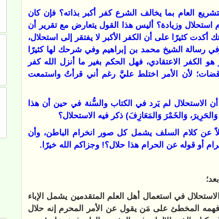
التشريع العام بما يخالف الشرع كفر أكبر بذاته؟ فإن كان
ام استحلال وزيادة؟ أليس هذا القول يتعارض مع تقرير أن
ك أكدت كثيرًا على أن الكفر الأكبر لا يفتقر إلى استحلال،
وفي رسالة الشيخ محمد بن إبراهيم وفي شرحك لها كثيرًا
 هو الكفر الاعتقادي، فهل الحكم بغير ما أنزل الله كفر
قضات؛ لأن الأمر اختلط عليَّ رغم أني قرأتُ واستمعت
 الاستحلال لم يَرد في الكتاب والسُّنة في حين أن هذا
حِرَ وَالحَرِيرَ، وَالخَمْرَ وَالمَعَازِفَ) ذكر فيه الاستحلال؟
لاً عن كلام السلف يشمل كل صور انخرام الباطن، وأن
م أو قوله عن الحرام هذا حلال؟! وجزاكم الله خيرًا.
عد؛
الاستحلال في استعمال أهل العلم المتقدمين يشمل الإباء
همه المخطئ على مَن يقول عن الأمر المحرم إنه حلال