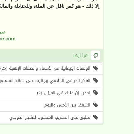
إلا ذلك - هو كفر ناقل عن الملة، وللحنابلة والمالك
صو
ce.com
اقرأ أيضا
الوقفات الإيمانية مع الأسماء والصفات الإلهية (25) اسما الله (الأول، الآخر) (موعظة الأسبوع)
الفكر الخرافي الكلامي وجنايته على عقائد المسلمين (1) أسباب حرص الغرب على إحياء هذا الف
احذر.. إنَّ قلبك في الميزان (2)
الشغف بين الأمس واليوم
تعليق على التسريب المنسوب للشيخ الحويني