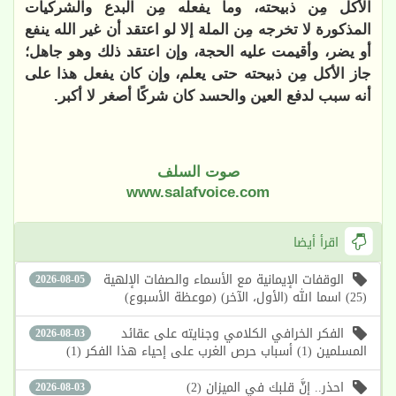
الأكل مِن ذبيحته، وما يفعله مِن البدع والشركيات
المذكورة لا تخرجه مِن الملة إلا لو اعتقد أن غير الله ينفع
أو يضر، وأقيمت عليه الحجة، وإن اعتقد ذلك وهو جاهل؛
جاز الأكل مِن ذبيحته حتى يعلم، وإن كان يفعل هذا على
أنه سبب لدفع العين والحسد كان شركًا أصغر لا أكبر.
صوت السلف
www.salafvoice.com
اقرأ أيضا
الوقفات الإيمانية مع الأسماء والصفات الإلهية
2026-08-05
(25) اسما الله (الأول، الآخر) (موعظة الأسبوع)
الفكر الخرافي الكلامي وجنايته على عقائد
2026-08-03
المسلمين (1) أسباب حرص الغرب على إحياء هذا الفكر (1)
احذر.. إنَّ قلبك في الميزان (2)
2026-08-03