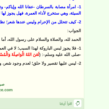
1- امرأة مصابة بالسرطان -عفانا الله وإياكم- 
السيئة، وهي ستخرج لأداء العمرة، فهل يجوز لها
2- كيف تتحلل من الإحرام وليس عندها شعر؛ نظرًا للكيماوي الذي تأخذه؟ حفظكم الله.
الجواب:
الحمد لله، والصلاة والسلام على رسول الله، أما ب
1- فلا يجوز لبس الباروكة لهذا السبب؛ لا في الع
-صلى الله عليه وسلم-: (
‌لَعَنَ ‌اللهُ ‌الْوَاصِلَةَ وَالْمُسْ
2- ليس عليها تقصير ولا حلق؛ لعدم وجود شعر، ولا يكلِّف الله نفسها إلا وسعها.
صو
ce.com
اقرأ أيضا