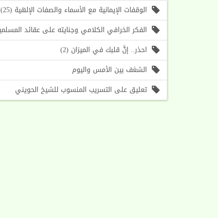
الوقفات الإيمانية مع الأسماء والصفات الإلهية (25) اسما الله (الأول، الآخر) (موعظة الأسبوع)
الفكر الخرافي الكلامي وجنايته على عقائد المسلمين (1) أسباب حرص الغرب على إحياء هذا الف
احذر.. إنَّ قلبك في الميزان (2)
الشغف بين الأمس واليوم
تعليق على التسريب المنسوب للشيخ الحويني