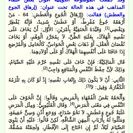
المذاهب في هذه الحالة تحت عنوان: (إرهاق الجوع
والعطش) فقالت:
(إِرْهَاقُ الْجُوعِ وَالْعَطَشِ:
64 - مَنْ
أَرْهَقَهُ جُوعٌ مُفْرِطٌ، أَوْ عَطَشٌ شَدِيدٌ، فَإِنَّهُ يُفْطِرُ
(1)
وَيَقْضِي
. وَقَيَّدَهُ الْحَنَفِيَّةُ بِأَمْرَيْنِ: الأْوَّل: أَنْ يَخَافَ عَلَى
نَفْسِهِ الْهَلاَكَ، بِغَلَبَةِ الظَّنِّ، لاَ بِمُجَرَّدِ الْوَهْمِ، أَوْ يَخَافَ
نُقْصَانَ الْعَقْل، أَوْ ذَهَابَ بَعْضِ الْحَوَاسِّ، كَالْحَامِل وَالْمُرْضِعِ
إِذَا خَافَتَا عَلَى أَنْفُسِهِمَا الْهَلاَكَ أَوْ عَلَى أَوْلاَدِهِمَا.
قَال الْمَالِكِيَّةُ: فَإِنْ خَافَ عَلَى نَفْسِهِ حُرِّمَ عَلَيْهِ الصِّيَامُ،
(2)
وَذَلِكَ لأِنَّ حِفْظَ النَّفْسِ وَالْمَنَافِعِ وَاجِبٌ
.
الثَّانِي: أَنْ لاَ يَكُونَ ذَلِكَ بِإِتْعَابِ نَفْسِهِ؛ إِذْ لَوْ كَانَ بِهِ تَلْزَمُهُ
(3)
الْكَفَّارَةُ، وَقِيل: لاَ
.
وَأَلْحَقَهُ بَعْضُ الْفُقَهَاءِ بِالْمَرِيضِ، وَقَالُوا: إِنَّ الْخَوْفَ عَلَى
(4)
النَّفْسِ فِي مَعْنَى الْمَرَضِ
. وَقَال الْقَلْيُوبِيُّ: وَمِثْل الْمَرَضِ
غَلَبَةُ جُوعٍ وَعَطَشٍ، لاَ نَحْوُ صُدَاعٍ، وَوَجَعِ أُذُنٍ وَسِنٍّ خَفِيفَةٍ،
وَمَثَّلُوا لَهُ بِأَرْبَابِ الْمِهَنِ الشَّاقَّةِ، لَكِنْ قَالُوا: عَلَيْهِ أَنْ يَنْوِيَ
الصِّيَامَ لَيْلاً، ثُمَّ إِنِ احْتَاجَ إِلَى الإْفْطَارِ، وَلَحِقَتْهُ مَشَقَّةٌ،