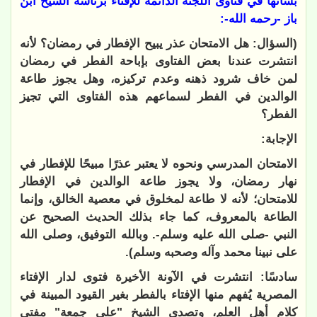
بشأنها في فتاوى اللجنة الدائمة للإفتاء برئاسة الشيخ ابن
باز -رحمه الله-
:
(السؤال:
هل الامتحان عذر يبيح الإفطار في رمضان؟ لأنه
انتشرت عندنا بعض الفتاوى بإباحة الفطر في رمضان
لمن خاف شرود ذهنه وعدم تركيزه، وهل يجوز طاعة
الوالدين في الفطر لسماعهم هذه الفتاوى التي تجيز
الفطر؟
الإجابة:
الامتحان المدرسي ونحوه لا يعتبر عذرًا مبيحًا للإفطار في
نهار رمضان، ولا يجوز طاعة الوالدين في الإفطار
للامتحان؛ لأنه لا طاعة لمخلوق في معصية الخالق، وإنما
الطاعة بالمعروف، كما جاء بذلك الحديث الصحيح عن
النبي -صلى الله عليه وسلم-. وبالله التوفيق، وصلى الله
على نبينا محمد وآله وصحبه وسلم).
سادسًا: انتشرت في الآونة الأخيرة فتوى لدار الإفتاء
المصرية يُفهم منها الإفتاء بالفطر بغير القيود المبينة في
كلام أهل العلم
، وتصدى الشيخ "علي جمعة" مفتي