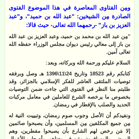
ومِن الفتاوى المعاصرة في هذا الموضوع الفتوى
الصادرة مِن الشيخين: "عبد الله بن حميد"، و"عبد
العزيز بن باز" -
رحمهما الله تعالى- حيث قالا:
"مِن عبد الله بن محمد بن حميد، وعبد العزيز بن عبد الله
بن باز إلى معالي رئيس ديوان مجلس الوزراء حفظه الله
تعالى آمين.
السلام عليكم ورحمة الله وبركاته، وبعد:
كتابكم رقم 18523 وتاريخ 24\11\1396 هـ وصل وبرفقه
توصيات الملتقى العاشر للفكر الإسلامي بالجزائر، وقد
طلبتم منا النظر في الفتوى التي جاءت ضمن التوصيات
بخصوص ما يرخصه الشرع للعاملين في معامل مركبات
الحديد والصلب بالإفطار في رمضان.
ونفيدكم أن الأصل وجوب صوم رمضان، وتبييت النية له
مِن جميع المكلفين مِن المسلمين، وأن يصبحوا صائمين
إلا مَن رخص لهم الشارع بأن يصبحوا مفطرين، وهم
المرضى والمسافرون ومَن في معناهم، وأصحاب الأعمال