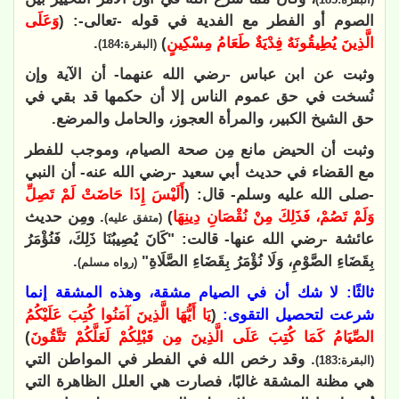
الصوم أو الفطر مع الفدية في قوله -تعالى-: (
وَعَلَى
الَّذِينَ يُطِيقُونَهٌ فِدْيَةٌ طَعَامُ مِسْكِينٍ
)
.
(البقرة:184)
وثبت عن ابن عباس -رضي الله عنهما- أن الآية وإن
نُسخت في حق عموم الناس إلا أن حكمها قد بقي في
حق الشيخ الكبير، والمرأة العجوز، والحامل والمرضع.
وثبت أن الحيض مانع مِن صحة الصيام، وموجب للفطر
مع القضاء في حديث أبي سعيد -رضي الله عنه- أن النبي
-صلى الله عليه وسلم- قال: (
أَلَيْسَ إِذَا حَاضَتْ لَمْ تَصِلِّ
وَلَمْ تَصُمْ، فَذَلِكَ مِنْ نُقْصَانِ دِينِهَا
)
. ومِن حديث
(متفق عليه)
عائشة -رضي الله عنها- قالت: "
كَانَ يُصِيبُنَا ذَلِكَ، فَنُؤْمَرُ
بِقَضَاءِ الصَّوْمِ، وَلَا نُؤْمَرُ بِقَضَاءِ الصَّلَاةِ
"
.
(رواه مسلم)
ثالثًا: لا شك أن في الصيام مشقة،
وهذه المشقة إنما
شرعت لتحصيل التقوى:
(
يَا أَيُّهَا الَّذِينَ آمَنُوا كُتِبَ عَلَيْكُمُ
الصِّيَامُ كَمَا كُتِبَ عَلَى الَّذِينَ مِن قَبْلِكُمْ لَعَلَّكُمْ تَتَّقُونَ
)
. وقد رخص الله في الفطر في المواطن التي
(البقرة:183)
هي مظنة المشقة غالبًا، فصارت هي العلل الظاهرة التي