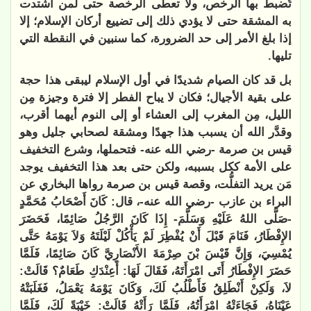
تُضبط بها الرخص، ولا تعطى الرخصة حتى لمن اشتدت
به المشقة حتى لا يؤدي ذلك إلى تضييع أركان الإسلام؛ إلا
إذا بلغ الأمر إلى حد الضرورة، كما سنبين في النقطة التي
تليها.
بل قد كان الصيام شديدًا في أول الإسلام ليبقى هذا حجة
على بقية الأجيال؛
فكان لا يباح الفطر إلا فترة وجيزة مِن
الليل، مِن المغرب إلى العشاء أو إلى النوم أيهما أقرب،
وقدَّر الله أن يسبب هذا جهدًا ومشقة لصحابي جليل وهو
قيس بن صرمة -رضي الله عنه- فتحملها، وشرع التخفيف
على الأمة ككل بسببه، ولكن حتى بعد هذا التخفيف يوجد
مَن يريد التفلُّت، وقصة قيس بن صرمة رواها البخاري عن
البراء بن عازب -رضي الله عنه-، قال: كَانَ أَصْحَابُ مُحَمَّدٍ
-صَلَّى اللهُ عَلَيْهِ وَسَلَّمَ- إِذَا كَانَ الرَّجُلُ صَائِمًا، فَحَضَرَ
الإِفْطَارُ، فَنَامَ قَبْلَ أَنْ يُفْطِرَ لَمْ يَأْكُلْ لَيْلَتَهُ وَلاَ يَوْمَهُ حَتَّى
يُمْسِيَ، وَإِنَّ قَيْسَ بْنَ صِرْمَةَ الأَنْصَارِيَّ كَانَ صَائِمًا، فَلَمَّا
حَضَرَ الإِفْطَارُ أَتَى امْرَأَتَهُ، فَقَالَ لَهَا: أَعِنْدَكِ طَعَامٌ؟ قَالَتْ:
لاَ، وَلَكِنْ أَنْطَلِقُ فَأَطْلُبُ لَكَ، وَكَانَ يَوْمَهُ يَعْمَلُ، فَغَلَبَتْهُ
عَيْنَاهُ، فَجَاءَتْهُ امْرَأَتُهُ، فَلَمَّا رَأَتْهُ قَالَتْ: خَيْبَةً لَكَ، فَلَمَّا