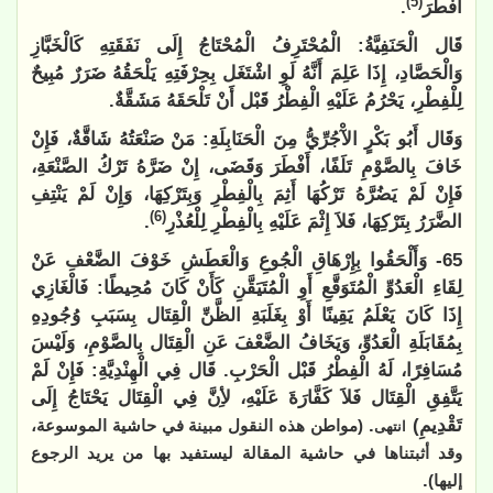
(5)
أَفْطَرَ
.
قَال الْحَنَفِيَّةُ: الْمُحْتَرِفُ الْمُحْتَاجُ إِلَى نَفَقَتِهِ كَالْخَبَّازِ
وَالْحَصَّادِ، إِذَا عَلِمَ أَنَّهُ لَوِ اشْتَغَل بِحِرْفَتِهِ يَلْحَقُهُ ضَرَرٌ مُبِيحٌ
لِلْفِطْرِ، يَحْرُمُ عَلَيْهِ الْفِطْرُ قَبْل أَنْ تَلْحَقَهُ مَشَقَّةٌ.
وَقَال أَبُو بَكْرٍ الآْجُرِّيُّ مِنَ الْحَنَابِلَةِ: مَنْ صَنْعَتُهُ شَاقَّةٌ، فَإِنْ
خَافَ بِالصَّوْمِ تَلَفًا، أَفْطَرَ وَقَضَى، إِنْ ضَرَّهُ تَرْكُ الصَّنْعَةِ،
فَإِنْ لَمْ يَضُرَّهُ تَرْكُهَا أَثِمَ بِالْفِطْرِ وَبِتَرْكِهَا، وَإِنْ لَمْ يَنْتِفِ
(6)
الضَّرَرُ بِتَرْكِهَا، فَلاَ إِثْمَ عَلَيْهِ بِالْفِطْرِ لِلْعُذْرِ
.
65- وَأَلْحَقُوا بِإِرْهَاقِ الْجُوعِ وَالْعَطَشِ خَوْفَ الضَّعْفِ عَنْ
لِقَاءِ الْعَدُوِّ الْمُتَوَقَّعِ أَوِ الْمُتَيَقَّنِ كَأَنْ كَانَ مُحِيطًا: فَالْغَازِي
إِذَا كَانَ يَعْلَمُ يَقِينًا أَوْ بِغَلَبَةِ الظَّنِّ الْقِتَال بِسَبَبِ وُجُودِهِ
بِمُقَابَلَةِ الْعَدُوِّ، وَيَخَافُ الضَّعْفَ عَنِ الْقِتَال بِالصَّوْمِ، وَلَيْسَ
مُسَافِرًا، لَهُ الْفِطْرُ قَبْل الْحَرْبِ. قَال فِي الْهِنْدِيَّةِ: فَإِنْ لَمْ
يَتَّفِقِ الْقِتَال فَلاَ كَفَّارَةَ عَلَيْهِ، لأِنَّ فِي الْقِتَال يَحْتَاجُ إِلَى
تَقْدِيمِ)
.
(مواطن هذه النقول مبينة في حاشية الموسوعة،
انتهى
وقد أثبتناها في حاشية المقالة ليستفيد بها من يريد الرجوع
.
إليها)