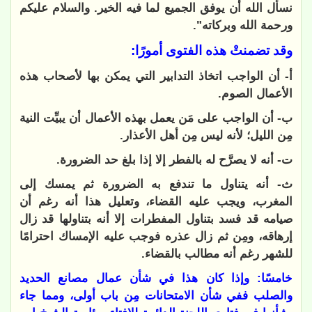
نسأل الله أن يوفق الجميع لما فيه الخير. والسلام عليكم
ورحمة الله وبركاته".
وقد تضمنتْ هذه الفتوى أمورًا:
أ- أن الواجب اتخاذ التدابير التي يمكن بها لأصحاب هذه
الأعمال الصوم.
ب- أن الواجب على مَن يعمل بهذه الأعمال أن يبيِّت النية
مِن الليل؛ لأنه ليس مِن أهل الأعذار.
ت- أنه لا يصرَّح له بالفطر إلا إذا بلغ حد الضرورة.
ث- أنه يتناول ما تندفع به الضرورة ثم يمسك إلى
المغرب، ويجب عليه القضاء، وتعليل هذا أنه رغم أن
صيامه قد فسد بتناول المفطرات إلا أنه بتناولها قد زال
إرهاقه، ومِن ثم زال عذره فوجب عليه الإمساك احترامًا
للشهر رغم أنه مطالب بالقضاء.
خامسًا: وإذا كان هذا في شأن عمال مصانع الحديد
والصلب ففي شأن الامتحانات مِن باب أولى
، ومما جاء