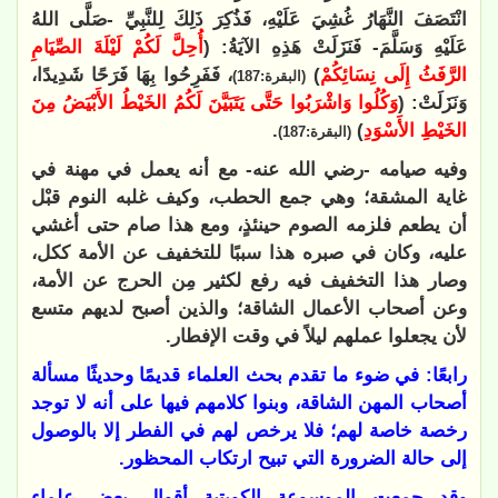
انْتَصَفَ النَّهَارُ غُشِيَ عَلَيْهِ، فَذُكِرَ ذَلِكَ لِلنَّبِيِّ -صَلَّى اللهُ
عَلَيْهِ وَسَلَّمَ- فَنَزَلَتْ هَذِهِ الآيَةُ: (
أُحِلَّ لَكُمْ لَيْلَةَ الصِّيَامِ
الرَّفَثُ إِلَى نِسَائِكُمْ
)
، فَفَرِحُوا بِهَا فَرَحًا شَدِيدًا،
(البقرة:187)
وَنَزَلَتْ: (
وَكُلُوا وَاشْرَبُوا حَتَّى يَتَبَيَّنَ لَكُمُ الخَيْطُ الأَبْيَضُ مِنَ
الخَيْطِ الأَسْوَدِ
)
.
(البقرة:187)
وفيه صيامه -رضي الله عنه- مع أنه يعمل في مهنة في
غاية المشقة؛ وهي جمع الحطب، وكيف غلبه النوم قبْل
أن يطعم فلزمه الصوم حينئذٍ، ومع هذا صام حتى أغشي
عليه، وكان في صبره هذا سببًا للتخفيف عن الأمة ككل،
وصار هذا التخفيف فيه رفع لكثير مِن الحرج عن الأمة،
وعن أصحاب الأعمال الشاقة؛ والذين أصبح لديهم متسع
لأن يجعلوا عملهم ليلاً في وقت الإفطار.
رابعًا: في ضوء ما تقدم بحث العلماء قديمًا وحديثًا مسألة
أصحاب المهن الشاقة،
وبنوا كلامهم فيها على أنه لا توجد
رخصة خاصة لهم؛ فلا يرخص لهم في الفطر إلا بالوصول
إلى حالة الضرورة التي تبيح ارتكاب المحظور.
وقد جمعت الموسوعة الكويتية أقوال بعض علماء