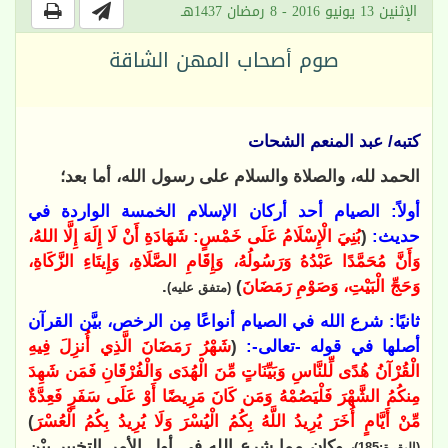
الإثنين 13 يونيو 2016 - 8 رمضان 1437هـ
صوم أصحاب المهن الشاقة
كتبه/ عبد المنعم الشحات
الحمد لله، والصلاة والسلام على رسول الله، أما بعد؛
أولاً: الصيام أحد أركان الإسلام الخمسة
الواردة في
حديث:
(
بُنِيَ الْإِسْلَامُ عَلَى خَمْسٍ: شَهَادَةِ أَنْ لَا إِلَهَ إِلَّا اللهُ،
وَأَنَّ مُحَمَّدًا عَبْدُهُ وَرَسُولُهُ، وَإِقَامِ الصَّلَاةِ، وَإِيتَاءِ الزَّكَاةِ،
وَحَجِّ الْبَيْتِ، وَصَوْمِ رَمَضَانَ
)
.
(متفق عليه)
ثانيًا: شرع الله في الصيام أنواعًا مِن الرخص
، بيَّن القرآن
أصلها في قوله -تعالى-:
(
شَهْرُ رَمَضَانَ الَّذِي أُنزِلَ فِيهِ
الْقُرْآنُ هُدًى لِّلنَّاسِ وَبَيِّنَاتٍ مِّنَ الْهُدَى وَالْفُرْقَانِ فَمَن شَهِدَ
مِنكُمُ الشَّهْرَ فَلْيَصُمْهُ وَمَن كَانَ مَرِيضًا أَوْ عَلَى سَفَرٍ فَعِدَّةٌ
مِّنْ أَيَّامٍ أُخَرَ يُرِيدُ اللَّهُ بِكُمُ الْيُسْرَ وَلَا يُرِيدُ بِكُمُ الْعُسْرَ
)
، وكان مما شرع الله في أول الأمر التخيير بيْن
(البقرة:185)