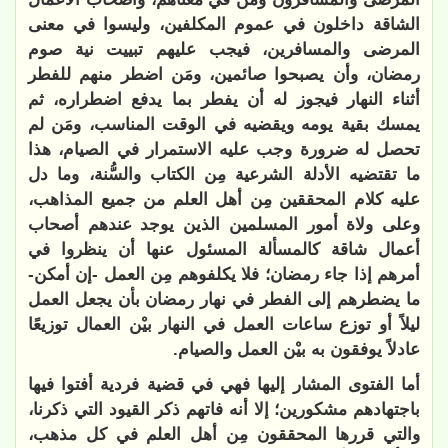
الشاقة داخلون في عموم المكلفين، وليسوا في معنى
المرضى والمسافرين، فيجب عليهم تبييت نية صوم
رمضان، وأن يصبحوا صائمين، ومَن اضطر منهم للفطر
أثناء النهار فيجوز له أن يفطر بما يدفع اضطراره، ثم
يمسك بقية يومه ويقضيه في الوقت المناسب، ومَن لم
تحصل له ضرورة وجب عليه الاستمرار في الصيام، هذا
ما تقتضيه الأدلة الشرعية مِن الكتاب والسُّنة، وما دل
عليه كلام المحققين مِن أهل العلم من جميع المذاهب،
وعلى ولاة أمور المسلمين الذين يوجد عندهم أصحاب
أعمال شاقة كالمسألة المسئول عنها أن ينظروا في
أمرهم إذا جاء رمضان؛ فلا يكلفوهم مِن العمل -إن أمكن-
ما يضطرهم إلى الفطر في نهار رمضان بأن يجعل العمل
ليلاً أو توزع ساعات العمل في النهار بيْن العمال توزيعًا
عادلاً يوفقون به بيْن العمل والصيام.
أما الفتوى المشار إليها فهي في قضية فردية أفتوا فيها
باجتهادهم مشكورين؛ إلا أنه فاتهم ذكر القيود التي ذكرنا،
والتي قررها المحققون مِن أهل العلم في كل مذهب،