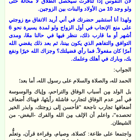
لأن النفوس إذا تنافرت سيحصل الطلاق لا محالة حتى
ولو وجد 10 من الأولاد والبنات بين الزوجين.
ولهذا أنا أستشير حضرتك في أني أريد الاتفاق مع زوجتي
على منع الإنجاب في أول الزواج ولو لمدة يسيرة نحو 6
أشهر أو ما قارب ذلك، ننظر فيها في حالنا معًا، ومدى
التوافق والتفاهم الذي يكون بيننا، ثم بعد ذلك يقضي الله
أمرًا كان مفعولاً. فما رأي فضيلتك؟ وجزاك الله خيرًا ونفع
بك، وبارك في أهلك وعلمك.
الجواب:
الحمد لله، والصلاة والسلام على رسول الله، أما بعد؛
بل الولد مِن أسباب الوفاق والتراحم، وإياك والوسوسة
في أمر عدم الوفاق لتجارب فاشلة رأيتَها، فهناك أضعاف
أضعافها تجارب ناجحة "فأحسن إلى زوجتك، وابذر الخير
تحصده"، واعلم أن الإلف مِن الله والفرك -البغض- من
الشيطان.
واجتمعا على طاعة: كصلاة، وصيام، وقراءة قرآن، وتعلُّم