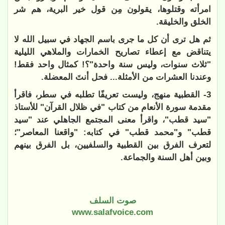
امرأته وقتلوها، يقولون مِن قول خير البرية، هم شر
الخلق والخليقة.
ثم هل ترى أن كل ما جرى باسم الجهاد في سبيل الله لا
يتناقض مع إعطاء تصاريح الخمارات والملاهي الليلية
"ثلاث سنوات، وليس سنة واحدة"؟! كمثال واحد فقط!
وعندنا العشرات من الأمثلة... فحل أنتَ المعضلة.
3- القطبية منهج، وليست تعريفًا تطلبه في سطر، فاقرأ
مقدمة سورة الأنعام من كتاب "في ظلال القرآن" للأستاذ
"سيد قطب"، واقرأ معنى المجتمع الجاهلي عند "سيد
قطب" و"محمد قطب" في كتابه: "واقعنا المعاصر"؛
لتعرف الفرق بين القطبية والسلفيين، بل الفرق بينهم
وبين أهل السنة والجماعة.
صوت السلف
www.salafvoice.com