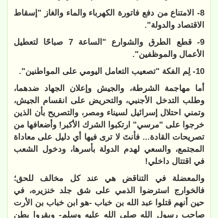
8- الامتناع من دفع فاتورة الكهرباء والماء والغاز "إسقاط
الاقتصاد والدولة".
9- قطع الطرق والشوارع "الساعة 7 صباحًا لتعطيل
الأعمال والموظفين".
10- لِم الفكة "تصعيب التعامل اليومي على المواطنين".
أما مهاجمة الشرطة، والجيش وإعلان الجهاد ضدهما،
وطلب التدخل الأجنبي، والتحريض على انقسام الجيش،
وتمني احتلال إسرائيل لسيناء ومصر، والتصريح بأن الذين
خرجوا على "مرسي" ارتكبوا الشرك الأكبر! وأضعافها من
تصريحات القادة... فأنتَ لا ترى فيها أي دليل على معاداة
المجتمع، والسعي لهدم الدولة بأسرها، ودخول الشعب
في اقتتال داخلي!
والمعضلة في التناقض هي عند كل مخالف للحق؛
فالخوارج استرضوا الذمي على شق جلد خنزيره، في
حين أنهم قتلوا عبد الله بن خباب -هو ابن خباب بن الأرت
صاحب رسول الله صلى الله عليه وسلم- وبقروا بطن