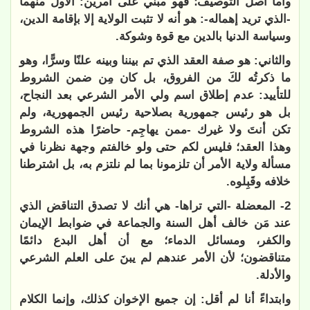
وأما أصل التوصيف؛ فهو مبني على أمرين: الأول منهما
-الذي تريد إهماله-: هو أنه لا تثبت الولاية إلا بإقامة الدين،
وسياسة الدنيا بالدين مع قوة وشوكة.
والثاني: هو صفة العقد الذي تم بيننا وبينه علنًا وسرًّا، وهو
ما ذكرتُه لكَ من الفروق، بل كان مِن ضمن الشروط
للتأييد: عدم إطلاق اسم ولي الأمر الشرعي بعد النجاح،
بل هو رئيس جمهورية بصلاحية رئيس الجمهورية، ولم
تكن أنتَ ولا غيرك -ممن يهاجِم- حاضرًا هذه الشروط
وهذا العقد؛ فليس لكم حتى ولو خالفتم وجهة نظرنا في
مسألة ولاية الأمر أن تلزمونا بما لم نلتزم به، بل اشترطنا
خلافه وقَبِلوه.
2- المعضلة -التي تراها- هي أنك لا تصدق التناقض الذي
عند مَن خالف أهل السنة والجماعة في ضوابط الإيمان
والكفر، ومسائل الدماء؛ مع أن أهل البدع دائمًا
متناقضون؛ لأن الأمر عندهم لم يبنَ على العلم الشرعي
والأدلة.
وابتداءً أنا لم أقل: إن جميع الإخوان كذلك، وإنما الكلام