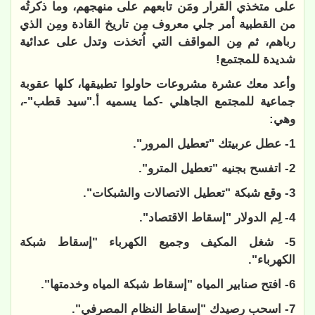
على متخذي القرار ومَن تابعهم على منهجهم، وما ذكرتُه
من القطبية أمر جلي معروف مِن تاريخ القادة ومِن الذي
رباهم، ثم مِن المواقف التي اُتخذت وتدل على عدائية
شديدة للمجتمع!
وأعد معك عشرة مشروعات حاولوا تطبيقها، كلها عقوبة
جماعية للمجتمع الجاهلي -كما يسميه أ."سيد قطب"-،
وهي:
1- عطل عربيتك "تعطيل المرور".
2- اتفسح بجنيه "تعطيل المترو".
3- وقع شبكة "تعطيل الاتصالات والشبكات".
4- لِم الدولار "إسقاط الاقتصاد".
5- شغل المكيف وجميع الكهرباء "إسقاط شبكة
الكهرباء".
6- افتح صنابير المياه "إسقاط شبكة المياه وخدمتها".
7- اسحب رصيدك "إسقاط النظام المصرفي".