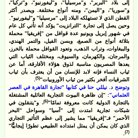
إلى بلاد "البربر"، و"مرسيليا"، و"ليفورنيو"، و"تركيا"،
و"سوريا"، و"اليمن"، ومنه أنواع مختلفة. ويصدر أكثر
القطن الذي لا تستهلكه البلاد إلى "مرسيليا" و"ليفورنيو".
وحين يصل إلى تجارة "الترانزيت" يؤكد أنه تأتي كل عام
في شهور إبريل ويونيو عدة قوافل من "إفريقيا" محملة
بثلاثة أنواع من الصمغ، وبسن الفيل، والتمر الهندي،
والببغاوات، وتراب الذهب، وتعود القوافل محملة بالخرز،
والمرجان، والكهرمان، والسيوف، ومختلف الثياب التي
يعدها المصريون مناسبة لذوق هؤلاء الأفارقة، أما عن
ثياب النساء فإنه لابد للإنسان من أن يعترف بأن ثياب
(5)
الشرقيات أفخر بكثير من ثياب الأوروبيات"
.
وتوضح د. نيللي حنا في كتابها "تجارة القاهرة في العصر
العثماني":
"إن ظاهرة البيوت التجارية العائلية المشتغلة
(6)
بالتجارة الدولية كانت معروفة تمامًا"
، و"يتنقلون في
شبكات تجارية امتدت إلى "آسيا" وسواحل "البحر
الأحمر" فـ"إفريقيا" مما يشير إلى عظم التأثير التجاري
الذي كان يمكن أن يمثل امتداده الطبيعي تطورًا إيجابيًّا"
(7)
.