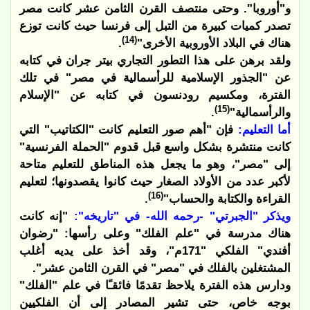
و"أوروبا". وحتى منتصف القرن الثامن عشر كانت مصر
تصدر كميات كبيرة من التبل إلى فرنسا حيث كانت توزع
(14)
هناك في البلاد الأوروبية الأخرى"
.
ولقد برهن على هذا التطور التجاري بيتر جران في كتابه
عن "الجذور الإسلامية للرأسمالية في مصر" في تلك
الفترة، ومكسيم رودنسون في كتابه عن "الإسلام
(15)
والرأسمالية"
.
أما التعليم:
فإن "أهم صور التعليم كانت "الكتاتيب" التي
كانت منتشرة بشكل واسع قبل قدوم "الحملة الفرنسية"
إلى "مصر"، وهو ما يجعل هذه المناطق للتعليم متاحة
لأكبر عدد من الأولاد الصغار حيث كانوا يقصدونها؛ لتعليم
(16)
القراءة والكتابة والحساب"
.
ويذكر "الجبرتي" -رحمه الله- في "تاريخه":
"إنه كانت
هناك مدرسة في "علم الفلك" وعلى رأسها: "رضوان
أفندي" الفلكي "171م"، وقد أخذ على يديه أغلب
المشتغلين بالفلك في "مصر" في القرن الثامن عشر".
ودارس هذه الفترة يلاحظ تقدمًا فائقـًا في علم "الفلك"
بوجه خاص، حتى تشير المصادر إلى أن الفلكيين