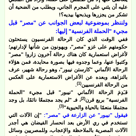
عليه أن يثني على المجرم الجاني، ويطلب من الضحية أن
تشكر من يجزرها ويذبحها بيديه؟!
ولننظر بموضوعية لبعض الجوانب عن "مصر" قبل
مجيء "الحملة الفرنسية" إليها:
ففي الوقت الذي كان الرحالة الفرنسيون يستحثون
حكومتهم على غزو "مصر"، ويهونون من شأنها لإدارتهم؛
لأغراض استعمارية كان هناك رحالة آخرون زاروا "مصر"
وكتبوا عنها، وعما وجدوه فيها بصورة محايدة، فمن هؤلاء
الرحالة الألماني "كارستن نيبور"، وهو رحالة شهير، عرف
بالنزاهة، وبعده عن الأغراض الاستعمارية على العكس
(1)
من الرحالة الفرنسيين
.
قـَدِمَ الرحالة الألماني "نيبور" قبل مجيء "الحملة
(2)
الفرنسية" بربع قرن
، فـ "لم يجد مجتمعًا نائمًا، بل وجد
(3)
مجتمعًا منعمًا بالحياة والحيوية"
.
فيقول "نيبور" عن الزارعة في "مصر":
"إن الآلات التي
تستخدم في ري الأرض بعد انحسار الفيضان هي أجدر
الآلات المصرية بالملاحظة والإعجاب، وللمصريين وسائل