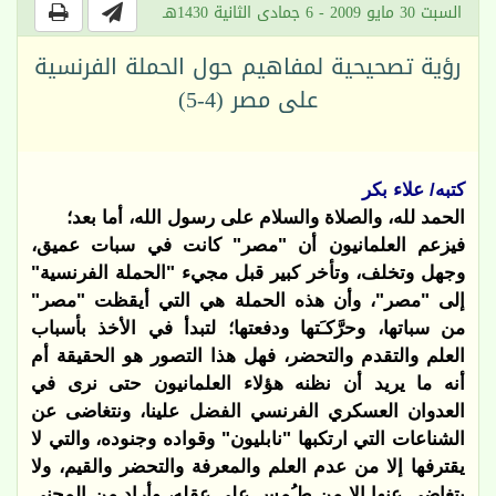
السبت 30 مايو 2009 - 6 جمادى الثانية 1430هـ
رؤية تصحيحية لمفاهيم حول الحملة الفرنسية
على مصر (4-5)
كتبه/ علاء بكر
الحمد لله، والصلاة والسلام على رسول الله، أما بعد؛
فيزعم العلمانيون أن "مصر" كانت في سبات عميق،
وجهل وتخلف، وتأخر كبير قبل مجيء "الحملة الفرنسية"
إلى "مصر"، وأن هذه الحملة هي التي أيقظت "مصر"
من سباتها، وحرَّكـَتها ودفعتها؛ لتبدأ في الأخذ بأسباب
العلم والتقدم والتحضر، فهل هذا التصور هو الحقيقة أم
أنه ما يريد أن نظنه هؤلاء العلمانيون حتى نرى في
العدوان العسكري الفرنسي الفضل علينا، ونتغاضى عن
الشناعات التي ارتكبها "نابليون" وقواده وجنوده، والتي لا
يقترفها إلا من عدم العلم والمعرفة والتحضر والقيم، ولا
يتغاضى عنها إلا من طـُمس على عقله، وأراد من المجني