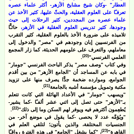
العطار" -وكان شيخ مشايخ الأزهر- أكثر علماء عصره
تعرفـًا على العلوم العقلية، والحثّ عليها، كثير الأخذ عن
علماء عصره من المجددين، كثير الرحلات إلى حيث
وجودها، كثير تدريس العلوم العقلية في الأزهر،
حاثـًّا
تلاميذه على ضرورة الأخذ بالعلوم العقلية، كثير التقرب
من الفرنسيين إبان وجودهم في "مصر" والدخول إلى
معاملهم، والتعرف على علومهم الحديثة، كما زار المجمع
(20)
العلمي الفرنسي"
.
وفي كتاب "وصف مصر" يذكر الباحث الفرنسي "جومار"
في بابه عن المساجد أن "الجامع الأزهر" من بين أقدم
الجوامع، وموارده ضخمة جدًّا يصرف منها على تزويد
(21)
مكتبة وتمويل مؤسسة أشبه بالجامعة
.
"ويسهب "جومار" في الأعداد الهائلة التي كانت تتعلم
بـ"الأزهر" حتى تصل إلى اثني عشر ألفـًا -كما يشير-
(22)
يُطعِمون أكثرهم فيه ويوفر لهم السكن وما إلى ذلك"
.
"ويُؤمَّه عدد لا يحصى -كما يقول في موضع آخر- من
الجنسيات المختلفة، والذين يأتون؛ لتلقي العلم في
(23)
القاهرة"
، "كما يشغل "الجامع" في هذه الفترة رواقـًا