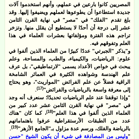
المصريين كانوا بارعين في عملهم، وأنهم استخدموا آلات
جديدة استطاعوا أن يطوعوها لعملهم ويضيفوا إليها. وقد
بلغ تقدم "الفلك" في "مصر" في نهاية القرن الثامن
عشر إلى درجة أن أحدًا لا يستطيع أن يقلل منها. وتزخر
تراجم هذه الفترة ومؤلفاتها بعشرات العلماء في هذا
العلم وتفوقهم فيه.
و"يذكر "الجبرتي" عددًا كبيرًا من العلماء الذين ألفوا في
علوم: الرياضيات، والكيمياء، والطب، والمساحة، وعلم
يبحث في خواص الأعداد يسمى "لارتماطيقي"، بل عرف
علم الهندسة وشواهده الكثيرة في العمائر الشامخة
الراقية فضلاً عن علم الفرائض "المواريث"، وهو يحتاج
(17)
إلى معرفة واسعة بالرياضيات والفرائض"
.
"وإذا توقفنا عند علم الرياضيات تحديدًا؛ سنعرف أنه وجد
في "مصر" في نهاية القرن الثامن عشر عدد كبير من
(18)
العلماء الذين ألفوا في هذا العلم"
، كما كان "هناك
عدد من الطبقات الأرستقراطية عرفوا باهتماماتهم
(19)
بالرياضة والفلك، ورسم عدة مزاول بـ"الجامع الأزهر"
.
"
وليس من المصادفة في شيء أن يكون الشيخ "حسن