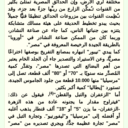
مختلفة لري الأرض، وإن الحدائق المصرية تمتلئ بكثير
من القنوات تـُمكِّن الزارع من ريـِّها جزءً بعد جزء، وقد
نـُظِمت القنوات بين مزروعات الحدائق تنظيمًا فنيًّا جميلاً
بحيث يبدو تخطيط الحديقة على هيئة مسالك متشابكة
يتنزه بين جنباتها الناس، كما جاء عن صناعة النشادر،
وربما كان من الممكن صناعة النشادر في "أوروبا"
بالطريقة الجيدة الرخيصة المعروفة في "مصر".
كما يبدي "نيبور" انبهاره بمصانع التفريخ بوصفها اختراعًا
مصريًّا، وعن الاستيراد والتصدير جاء أن الجلد الخام يعتبر
من أهم البضائع التي تصدرها "مصر"، وتقدَّر كمية
المُصدَّر منه سنويًا بـ "70" أو "80" ألف قطعة، تصل إلى
"مرسيليا" منها 10.000 قطعة من جلود الجاموس الجيدة،
تستورد "إيطاليا" كمية أكبر بكثير.
(4)
أما "الزعفران والتبل والقطن"
، فيقول عن ذلك:
"فيتراوح مقدار ما يجنونه عادة من هذه الزهرة
-الزعفران- ما يزن "5" أو "18" ألف قنطار يذهب أغلبه
أو أفضله إلى "مرسيليا" و"ليفورنيو". وتجارة التبل في
"مصر" تجارة عظيمة جدًّا، ويجري تصديره من "مصر"