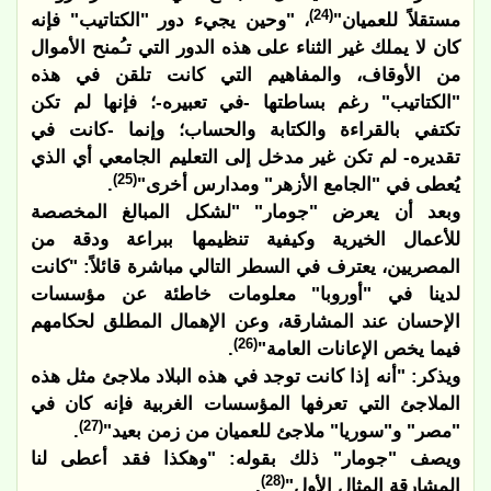
(24)
مستقلاً للعميان"
، "وحين يجيء دور "الكتاتيب" فإنه
كان لا يملك غير الثناء على هذه الدور التي تـُمنح الأموال
من الأوقاف، والمفاهيم التي كانت تلقن في هذه
"الكتاتيب" رغم بساطتها -في تعبيره-؛ فإنها لم تكن
تكتفي بالقراءة والكتابة والحساب؛ وإنما -كانت في
تقديره- لم تكن غير مدخل إلى التعليم الجامعي أي الذي
(25)
يُعطى في "الجامع الأزهر" ومدارس أخرى"
.
وبعد أن يعرض "جومار" "لشكل المبالغ المخصصة
للأعمال الخيرية وكيفية تنظيمها ببراعة ودقة من
المصريين، يعترف في السطر التالي مباشرة قائلاً: "كانت
لدينا في "أوروبا" معلومات خاطئة عن مؤسسات
الإحسان عند المشارقة، وعن الإهمال المطلق لحكامهم
(26)
فيما يخص الإعانات العامة"
.
ويذكر: "أنه إذا كانت توجد في هذه البلاد ملاجئ مثل هذه
الملاجئ التي تعرفها المؤسسات الغربية فإنه كان في
(27)
"مصر" و"سوريا" ملاجئ للعميان من زمن بعيد"
.
ويصف "جومار" ذلك بقوله: "وهكذا فقد أعطى لنا
(28)
المشارقة المثال الأول"
.