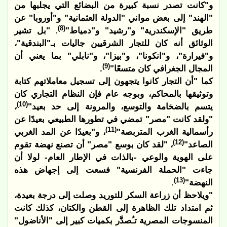
و"كانت تصدر نسبة كبيرة من البضائع التي يجلبها من
"الهند" إلى بعض مواني "الدولة العثمانية" و"أوروبا" عن
(8)
طريق "الإسكندرية" و"رشيد" و"دمياط"
. "بل تشير
الوثائق أنه كان للتجار الشرقيين جاليات بـ"البندقية"،
و"فيرارة"، و"انكونا"، و"بيزا"، و"نابلي" بما يعني أن
(9)
المجال الجغرافي كان متسعًا"
.
كما "أن التجار كانوا يتجهون إلى تسجيل معاملاتهم كتابة
وتوثيقها بالمحاكم، وبوجه عام فإن النظام التجاري كان
(10)
يتسم بالضخامة والتوسع، والمرونة إلى حد بعيد"
،
"ولقد كانت "مصر" تمضي في تطورها الطبيعي بعيدًا عن
(11)
رأسمالية الغرب المتربصة"
، و"بعيدًا عن المد الغربي
(12)
الصاعد"
، "لقد كان بوسع "مصر" أن تصنع نهضة تقوم
على الهوية والوعي -بالذات في الإطار العام- لولا أن
جاءت "الحملة الفرنسية" فسعت إلى إجهاض هذه
(13)
النهضة"
.
"ويلاحظ أن زراعة السكر للتوريد وصلت إلى درجة بعيدة،
ثم امتداد تلك الظاهرة إلى القطن والكتان، كذلك كانت
المنسوجات المصرية تـُصدَّر بكميات كبير إلى "الأناضول"