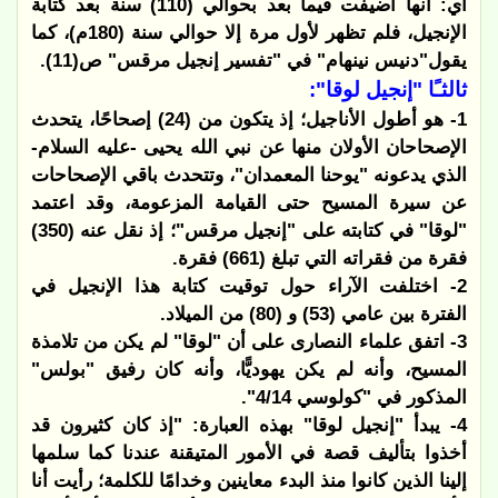
أي: أنها أضيفت فيما بعد بحوالي (110) سنة بعد كتابة
الإنجيل، فلم تظهر لأول مرة إلا حوالي سنة (180م)، كما
يقول"دنيس نينهام" في "تفسير إنجيل مرقس" ص(11).
ثالثـًا "إنجيل لوقا":
1- هو أطول الأناجيل؛ إذ يتكون من (24) إصحاحًا، يتحدث
الإصحاحان الأولان منها عن نبي الله يحيى -عليه السلام-
الذي يدعونه "يوحنا المعمدان"، وتتحدث باقي الإصحاحات
عن سيرة المسيح حتى القيامة المزعومة، وقد اعتمد
"لوقا" في كتابته على "إنجيل مرقس"؛ إذ نقل عنه (350)
فقرة من فقراته التي تبلغ (661) فقرة.
2- اختلفت الآراء حول توقيت كتابة هذا الإنجيل في
الفترة بين عامي (53) و (80) من الميلاد.
3- اتفق علماء النصارى على أن "لوقا" لم يكن من تلامذة
المسيح، وأنه لم يكن يهوديًّا، وأنه كان رفيق "بولس"
المذكور في "كولوسي 4/14".
4- يبدأ "إنجيل لوقا" بهذه العبارة: "إذ كان كثيرون قد
أخذوا بتأليف قصة في الأمور المتيقنة عندنا كما سلمها
إلينا الذين كانوا منذ البدء معاينين وخدامًا للكلمة؛ رأيت أنا