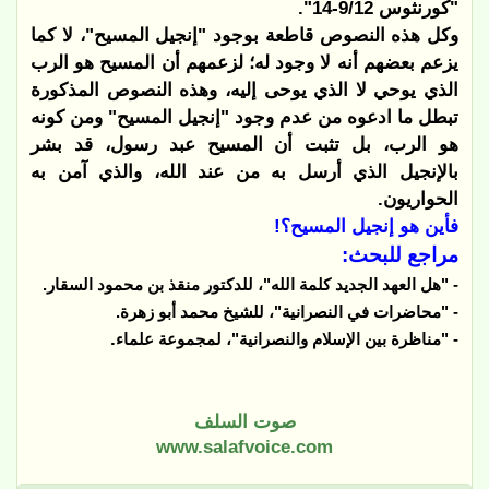
"كورنثوس 9/12-14".
وكل هذه النصوص قاطعة بوجود "إنجيل المسيح"، لا كما
يزعم بعضهم أنه لا وجود له؛ لزعمهم أن المسيح هو الرب
الذي يوحي لا الذي يوحى إليه، وهذه النصوص المذكورة
تبطل ما ادعوه من عدم وجود "إنجيل المسيح" ومن كونه
هو الرب، بل تثبت أن المسيح عبد رسول، قد بشر
بالإنجيل الذي أرسل به من عند الله، والذي آمن به
الحواريون.
فأين هو إنجيل المسيح؟!
مراجع للبحث:
- "هل العهد الجديد كلمة الله"، للدكتور منقذ بن محمود السقار.
- "محاضرات في النصرانية"، للشيخ محمد أبو زهرة.
.
- "مناظرة بين الإسلام والنصرانية"، لمجموعة علماء
صوت السلف
www.salafvoice.com