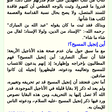
كتاب من كتب العهدين على عدم قدرتهم على ذلك، فلو
قدروا ما قصروا، وثبت بالوجه القطعي أن كتبهم فاقدة
للسند المتصل، ولا يصح بحال نسبة القداسة والعصمة
لكتب هذا شأنها.
وبذلك فقد ثبت ما كان يقوله "عبد الله بن المبارك"
-رحمه الله-: "الإسناد من الدين، ولولا الإسناد؛ لقال من
شاء ما شاء".
أين إنجيل المسيح؟!
مع ما سبق حول بيان عدم صحة هذه الأناجيل الأربعة؛
فلنا أن نسأل النصارى: أين إنجيل المسيح؟ فهم
المطالبون بإخراجه وإظهاره؛ إذ إنهم يدعون للانتساب
للمسيح وتعاليمه ودعوته، فليظهروا إنجيله إن كانوا
صادقين.
أما نحن فنعتقد أن إنجيل المسيح قد تم تحريفه وتغييره،
ولم يعد له ذكر إلا بقايا قليلة في الأناجيل الموجودة، قدر
الله ألا تصل إليها يد التحريف، ومن هذه البقايا نصوص
ورد فيها ذكر إنجيل المسيح -عليه السلام-، ودعوته الناس
للإيمان به.