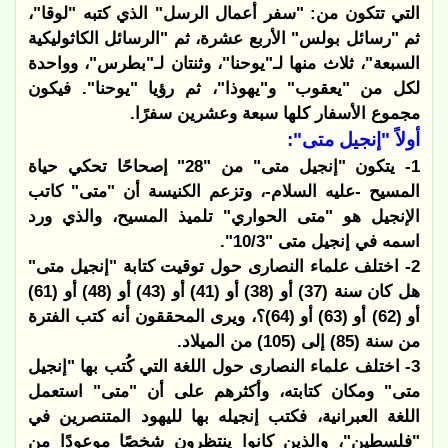
التي تتكون من: "سفر أعمال الرسل" الذي كتبه "لوقا"،
ثم "رسائل بولس" الأربع عشرة، ثم "الرسائل الكاثوليكية
السبعة"، ثلاث منها لـ"يوحنا"، وثنتان لـ"بطرس"، وواحدة
لكل من "يعقوب" و"يهوذا"، ثم رؤيا "يوحنا". فيكون
مجموع الأسفار كلها سبعة وعشرين سفرًا.
أولاً "إنجيل متى":
1- يتكون "إنجيل متى" من "28" إصحاحًا تحكي حياة
المسيح -عليه السلام-، وتزعم الكنيسة أن "متى" كاتب
الإنجيل هو "متى الحواري" تلميذ المسيح، والذي ورد
اسمه في إنجيل متى "10/3".
2- اختلف علماء النصارى حول توقيت كتابة "إنجيل متى"
هل كان سنة (37) أو (38) أو (41) أو (43) أو (48) أو (61)
أو (62) أو (63) أو (64)؟، ويرى المحققون أنه كتب الفترة
من سنة (85) إلى (105) من الميلاد.
3- اختلف علماء النصارى حول اللغة التي كُتب بها "إنجيل
متى" ومكان كتابته، وأكثرهم على أن "متى" استعمل
اللغة العبرانية، فكتب إنجيله بها لليهود المتنصرين في
"فلسطين"، والذين كانوا ينتظرون شخصًا موعودًا من