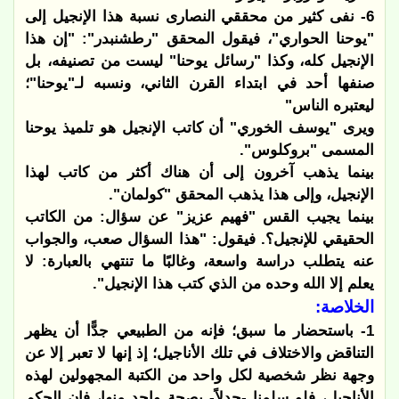
6- نفى كثير من محققي النصارى نسبة هذا الإنجيل إلى
"يوحنا الحواري"، فيقول المحقق "رطشنبدر": "إن هذا
الإنجيل كله، وكذا "رسائل يوحنا" ليست من تصنيفه، بل
صنفها أحد في ابتداء القرن الثاني، ونسبه لـ"يوحنا"؛
ليعتبره الناس"
ويرى "يوسف الخوري" أن كاتب الإنجيل هو تلميذ يوحنا
المسمى "بروكلوس".
بينما يذهب آخرون إلى أن هناك أكثر من كاتب لهذا
الإنجيل، وإلى هذا يذهب المحقق "كولمان".
بينما يجيب القس "فهيم عزيز" عن سؤال: من الكاتب
الحقيقي للإنجيل؟. فيقول: "هذا السؤال صعب، والجواب
عنه يتطلب دراسة واسعة، وغالبًا ما تنتهي بالعبارة: لا
يعلم إلا الله وحده من الذي كتب هذا الإنجيل".
الخلاصة:
1- باستحضار ما سبق؛ فإنه من الطبيعي جدًّا أن يظهر
التناقض والاختلاف في تلك الأناجيل؛ إذ إنها لا تعبر إلا عن
وجهة نظر شخصية لكل واحد من الكتبة المجهولين لهذه
الأناجيل، فلو سلمنا -جدلاً- بصحة واحد منها، فإن الحكم