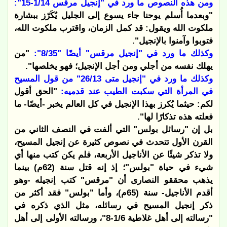
ومن هذه النصوص ما ورد في "إنجيل مرقس 1/14-15":
"وبعدما أُسلم يوحنا جاء يسوع إلى الجليل يُكَرّز ببشارة
ملكوت الله ويقول: قد كمل الزمان، واقترب ملكوت الله،
فتوبوا وآمنوا بالإنجيل".
وكذلك ما ورد في "إنجيل مرقس" أيضًا "8/35":
"من
يهلك نفسه من أجلي ومن أجل الإنجيل؛ فهو يخلصها".
وكذلك ما ورد في "إنجيل متى 26/13" من قول المسيح
في المرأة التي سكبت الطيب عند قدميه:
"الحق أقول
لكم: حيثما يُكرز بهذا الإنجيل في كل العالم يخبر -أيضًا- ما
فعلته هذه تذكارًا لها".
بل إن "رسائل بولس" التي ألفت في النصف الثاني من
القرن الأول تتحدث في نصوص كثيرة عن إنجيل المسيح،
ولا تذكر شيئًا عن الأناجيل الأربعة، فلم يكن كتب منها أي
شيء في حياة "بولس"؛ إذ إنه قتل سنة (62م) بينما
يذهب محققو النصارى أن "مرقس" كتب إنجيله -وهو
أقدم الأناجيل- سنة (65م)، وأما "بولس" فقد أكثر من
ذكر إنجيل المسيح في رسائله، مثل الذي ذكره في
"رسالته إلى أهل غلاطية 1/6-8"، ورسالته الأولى إلى أهل