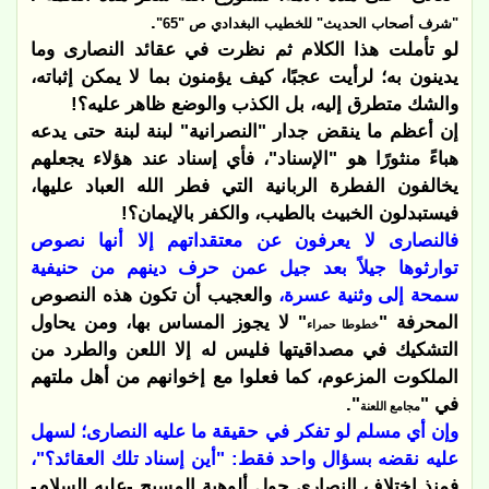
.
"شرف أصحاب الحديث" للخطيب البغدادي ص
"
65
"
لو تأملت هذا الكلام ثم نظرت في عقائد النصارى وما
يدينون به؛ لرأيت عجبًا، كيف يؤمنون بما لا يمكن إثباته،
والشك متطرق إليه، بل الكذب والوضع ظاهر عليه؟!
إن أعظم ما ينقض جدار "النصرانية" لبنة لبنة حتى يدعه
هباءً منثورًا هو "الإسناد"، فأي إسناد عند هؤلاء يجعلهم
يخالفون الفطرة الربانية التي فطر الله العباد عليها،
فيستبدلون الخبيث بالطيب، والكفر بالإيمان؟!
فالنصارى لا يعرفون عن معتقداتهم إلا أنها نصوص
توارثوها جيلاً بعد جيل عمن حرف دينهم من حنيفية
سمحة إلى وثنية عسرة،
والعجيب أن تكون هذه النصوص
المحرفة "
" لا يجوز المساس بها، ومن يحاول
خطوطا حمراء
التشكيك في مصداقيتها فليس له إلا اللعن والطرد من
الملكوت المزعوم، كما فعلوا مع إخوانهم من أهل ملتهم
في
"
".
مجامع اللعنة
وإن أي مسلم لو تفكر في حقيقة ما عليه النصارى؛ لسهل
عليه نقضه بسؤال واحد فقط: "أين إسناد تلك العقائد؟"،
فمنذ اختلاف النصارى حول ألوهية المسيح -عليه السلام-