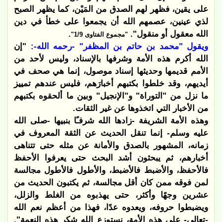
على يقين، فظهر لهم الصدق من المَيْن، كما يظهر الصبح
لذي عينين، عصمهم الله أن يجمعوا على خطأ في دين
الله معقول أو منقول".
.
"مجموع الفتاوى 1/9"
ويقول "محمد بن حاتم بن المظفر" -رحمه الله-:
"إن
الله أكرم هذه الأمة وشرفها
بالإسناد، وليس لأحد من
الأمم قديمها وحديثها إسناد موصول، إنما هي صحف في
أيديهم،
وقد خلطوا بكتبهم أخبارَهم، فليس عندهم تمييز
ما نزل من "التوراة" و"الإنجيل" وبين ما
ألحقوه بكتبهم
من الأخبار التي اتخذوها عن غير الثقات
.
وهذه الأمة الشريفة
-زادها الله شرفـًا بنبيها
-صلى الله
عليه وسلم-
إنما تنقل الحديث عن الثقة المعروف في
زمانه، المشهور
بالصدق والأمانة عن مثله حتى تتناهى
أخبارهم، ثم يبحثون أشد البحث حتى يعرفوا
الأحفظ
فالأحفظ، والأضبط فالأضبط، والأطول فالأطول مجالسة
لمن فوقه ممن كان أقل
مجالسة، ثم يكتبون الحديث من
عشرين وجهًا وأكثر، حتى يهذبوه من الغلط والزلل،
ويضبطوا حروفه، ويعدوه عدًا، فهذا من أعظم نعم الله
-تعالى- على هذه الأمة، نستوزع
الله شكر هذه النعمة".