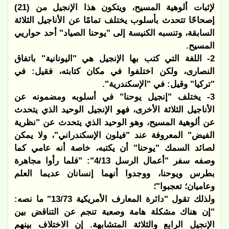
لإثبات ألوهية المسيح، ويتكون هذا الإنجيل من (21)
إصحاحًا تتحدث بأسلوب يختلف تمامًا عن الأناجيل الثلاثة
السابقة، وتنسبه الكنيسة إلى "يوحنا الصياد" أحد حواريي
المسيح.
2- اللغة التي كتب بها الإنجيل هي "اليونانية" باتفاق
النصارى، ولكن اختلفوا في مكان كتابته، فقيل: في
"تركيا" وقيل: في "الإسكندرية".
3- يختلف "إنجيل يوحنا" في أسلوبه ومضمونه عن
الأناجيل الثلاثة الأخرى، فهو الإنجيل الوحيد الذي يتحدث
عن ألوهية المسيح، وهو الوحيد الذي يتحدث عن "نظرية
الفيض" المعروفة عند "فيلون الإسكندراني"، ولا يمكن
لصائد السمك "يوحنا" أن يكتبه، خاصة أنه عامي كما
وصفه سفر "أعمال الرسل 4/13": "فلما رأوا مجاهرة
بطرس ويوحنا، ووجدوا أنهما إنسانان عديما العلم
وعاميان؛ تعجبوا"؛
ولذلك تقول "دائرة المعارف الأمريكية 13/73" ما نصه:
"إن هناك مشكلة هامة وصعبة تنجم عن التناقض بين
الإنجيل الرابع والثلاثة المتشابهة. إن الاختلاف بينهم