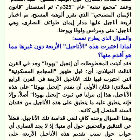
وعقد "مجمع نيقية" عام "325م"، ثم استصدار "قانون
الإيمان المسيحي" الذي يقرر ألوهية المسيح، تم اختيار
أربعة أناجيل عليها مدار إيمان طوائف النصارى، وهي
أناجيل: متى ومرقس ولوقا ويوحنا.
والسؤال الذي يطرح نفسه:
لماذا اختيرت هذه "الأناجيل" الأربعة دون غيرها مما
هو أقدم منها؟
فقد أثبتت المخطوطات أن إنجيل "يهوذا" وجد في القرن
الثالث الميلادي، أي: قبل ظهور "المجامع المسكونية"
التي اختيرت فيها تلك الأناجيل الأربعة في القرن الرابع
الميلادي! فكان الأولى أن يقدم "إنجيل يهوذا" على هذه
الأناجيل، هذا إن تنزلنا في ثبوت "إنجيل يهوذا" أصلاً، وإلا
فإنه ينطبق عليه ما ينطبق على هذه الأناجيل من فقدان
السند المتصل إلى كاتبه.
وهذا السؤال وحده كافٍ لنفي قداسة تلك الأناجيل، فضلاً
عن التدقيق والتحقيق حول أي منها؛ إذ لا يجد النصارى أي
جواب حول سبب تقديم هذه الأناجيل الأربعة على