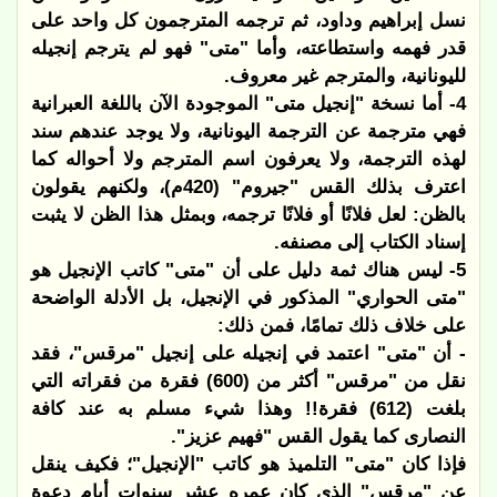
نسل إبراهيم وداود، ثم ترجمه المترجمون كل واحد على
قدر فهمه واستطاعته، وأما "متى" فهو لم يترجم إنجيله
لليونانية، والمترجم غير معروف.
4- أما نسخة "إنجيل متى" الموجودة الآن باللغة العبرانية
فهي مترجمة عن الترجمة اليونانية، ولا يوجد عندهم سند
لهذه الترجمة، ولا يعرفون اسم المترجم ولا أحواله كما
اعترف بذلك القس "جيروم" (420م)، ولكنهم يقولون
بالظن: لعل فلانًا أو فلانًا ترجمه، وبمثل هذا الظن لا يثبت
إسناد الكتاب إلى مصنفه.
5- ليس هناك ثمة دليل على أن "متى" كاتب الإنجيل هو
"متى الحواري" المذكور في الإنجيل، بل الأدلة الواضحة
على خلاف ذلك تمامًا، فمن ذلك:
- أن "متى" اعتمد في إنجيله على إنجيل "مرقس"، فقد
نقل من "مرقس" أكثر من (600) فقرة من فقراته التي
بلغت (612) فقرة!! وهذا شيء مسلم به عند كافة
النصارى كما يقول القس "فهيم عزيز".
فإذا كان "متى" التلميذ هو كاتب "الإنجيل"؛ فكيف ينقل
عن "مرقس" الذي كان عمره عشر سنوات أيام دعوة