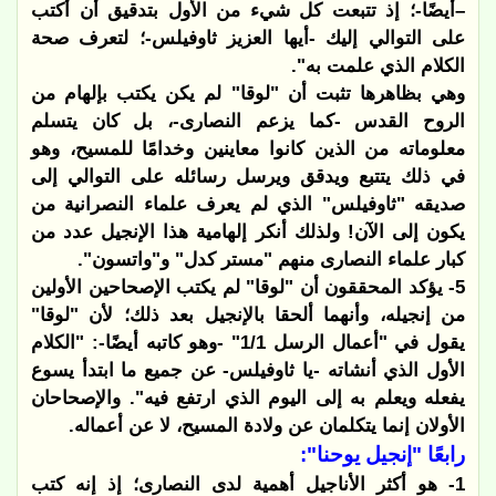
–أيضًا-؛ إذ تتبعت كل شيء من الأول بتدقيق أن أكتب
على التوالي إليك -أيها العزيز ثاوفيلس-؛ لتعرف صحة
الكلام الذي علمت به".
وهي بظاهرها تثبت أن "لوقا" لم يكن يكتب بإلهام من
الروح القدس -كما يزعم النصارى-، بل كان يتسلم
معلوماته من الذين كانوا معاينين وخدامًا للمسيح، وهو
في ذلك يتتبع ويدقق ويرسل رسائله على التوالي إلى
صديقه "ثاوفيلس" الذي لم يعرف علماء النصرانية من
يكون إلى الآن! ولذلك أنكر إلهامية هذا الإنجيل عدد من
كبار علماء النصارى منهم "مستر كدل" و"واتسون".
5- يؤكد المحققون أن "لوقا" لم يكتب الإصحاحين الأولين
من إنجيله، وأنهما ألحقا بالإنجيل بعد ذلك؛ لأن "لوقا"
يقول في "أعمال الرسل 1/1" -وهو كاتبه أيضًا-: "الكلام
الأول الذي أنشاته -يا ثاوفيلس- عن جميع ما ابتدأ يسوع
يفعله ويعلم به إلى اليوم الذي ارتفع فيه". والإصحاحان
الأولان إنما يتكلمان عن ولادة المسيح، لا عن أعماله.
رابعًا "إنجيل يوحنا":
1- هو أكثر الأناجيل أهمية لدى النصارى؛ إذ إنه كتب