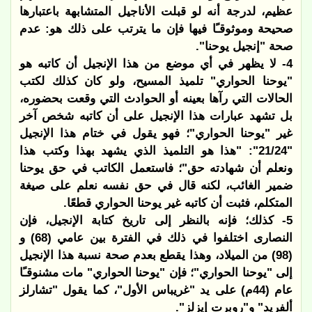
عظيم، لدرجة أنه لو قبلت الأناجيل المتشابهة باعتبارها
صحيحة وموثوقـًا فيها فإن ما يترتب على ذلك هو: عدم
صحة "إنجيل يوحنا".
4- لا يظهر في أي موضع من هذا الإنجيل أن كاتبه هو
"يوحنا الحواري" تلميذ المسيح، ولو كان كذلك لكتب
الحالات التي رآها بعينه أو الحوادث التي وقعت بحضوره،
بل تشهد عبارات هذا الإنجيل على أن كاتبه شخص آخر
غير "يوحنا الحواري"؛ فهو يقول في ختام هذا الإنجيل
"21/24": "هذا هو التلميذ الذي يشهد بهذا وكتب هذا
ونعلم أن شهادته حق"؛ فاستعمل الكاتب في حق يوحنا
ضمير الغائب، لكنه قال في حق نفسه نعلم على صيغة
المتكلم، فثبت أن كاتبه غير يوحنا الحواري قطعًا.
5- كذلك؛ فإنه بالنظر إلى تاريخ كتابة الإنجيل، فإن
النصارى اختلفوا في ذلك في الفترة بين عامي (68) و
(98) من الميلاد، وهذا يقطع بعدم صحة نسبة هذا الإنجيل
إلى "يوحنا الحواري"؛ فإن "يوحنا الحواري" مات مشنوقـًا
عام (44م) على يد "غريباس الأول"، كما يقول "تشارلز
ألفريد" و"روبرت إيزلز".