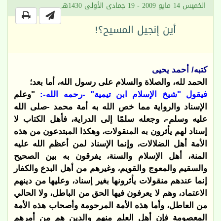
الخميس 14 مايو 2009 - 19 جمادى الأولى 1430هـ
أين إنجيل المسيح؟!
كتبه/ أحمد يحيى
الحمد لله، والصلاة والسلام على رسول الله، أما بعد؛
فيقول "شيخ الإسلام ابن تيمية" -رحمه الله-:
"وعلم
الإسناد والرواية مما خص الله به أمة محمد -صلى الله
عليه وسلم-، وجعله سلمًا إلى الدراية، فأهل الكتاب لا
إسناد لهم يأثرون به المنقولات، وهكذا المبتدعون من هذه
الأمة أهل الضلالات، وإنما الإسناد لمن أعظم الله عليه
المنة، أهل الإسلام والسنة، يفرقون به بين الصحيح
والسقيم والمعوج والقويم، وغيرهم من أهل البدع والكفار
إنما عندهم منقولات يأثرونها بغير إسناد، وعليها من دينهم
الاعتماد، وهم لا يعرفون فيها الحق من الباطل، ولا الحالي
من العاطل، وأما هذه الأمة المرحومة وأصحاب هذه الأمة
المعصومة فإن أهل العلم منهم والدين هم من أمرهم