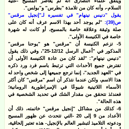
ويتفق علماء النصارى أنه لم يعاصر المسيح -عليه
السلام-، وأنه كان من تلامذة "بطرس" و"بولس".
يقول "دنيس نينهام" في تفسيره لـ"إنجيل مرقس"
ص(39):
"لم يوجد أحد بهذا الاسم عرف أنه كان على
صلة وثيقة وعلاقة خاصة بالمسيح، أو كانت له شهرة
خاصة في الكنيسة الأولى".
5- تزعم الكنيسة أن "مرقس" هو "يوحنا مرقس"
المذكور في "أعمال الرسل 12/12-25"، وفي ذلك يقول
"دنيس نينهام": "لقد كان من عادة الكنيسة الأولى أن
تفترض جميع الأحداث التي ترتبط باسم فرد ورد ذكره
في "العهد الجديد"، إنما ترجع جميعها إلى شخص واحد له
هذا الاسم، ولكن عندما نتذكر أن اسم "مرقس" كان أكثر
الأسماء اللاتينية شيوعًا في الإمبراطورية الرومانية؛
فعندئذ نتحقق من مقدار الشك في تحديد الشخصية في
هذه الحالة".
6- كذلك من مشاكل "إنجيل مرقس" خاتمته، ذلك أن
الأعداد من 9 إلى 20 -التي تتحدث عن ظهور المسيح
ودعوته التلاميذ لتبشير العالم بالإنجيل- هذه تعتبر إلحاقية،