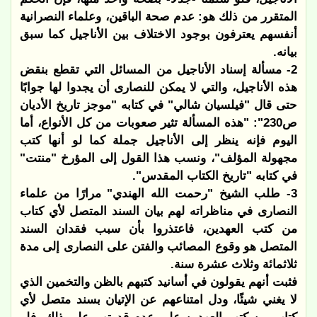
المتقرر من ذلك هو: عدم صحة الباقين، وعلماء النصرانية
أنفسهم يعترفون بوجود الاختلاف بين الأناجيل كما سبق
بيانه.
2- مسألة إسناد الأناجيل من المسائل التي تقطع بنقض
هذه الأناجيل، والتي لا يمكن للنصارى أن يجدوا لها جوابًا
حتى قال "فيلسيان شالي" في كتابه "موجز تاريخ الأديان
ص230": "هذه المسألة تثير صعوبات من كل الأنواع، أما
اليوم فإنه ينظر إلى الأناجيل جملة كما لو أنها كتب
مجهولة المؤلف"، ونسب هذا القول إلى المؤرخ "منتت"
في كتابه "تاريخ الكتاب المقدس".
3- طلب الشيخ "رحمت الله الهندي" مرارًا من علماء
النصارى في مناظراته لهم بيان السند المتصل لأي كتاب
من كتب العهدين، فاعتذروا بأن سبب فقدان السند
المتصل هو وقوع المصائب والفتن على النصارى إلى مدة
ثلاثمائة وثلاث عشرة سنة.
فثبت أنهم يقولون في أسانيد كتبهم بالظن والتخمين الذي
لا يغني شيئًا، ودل امتناعهم عن الإتيان بسند متصل لأي