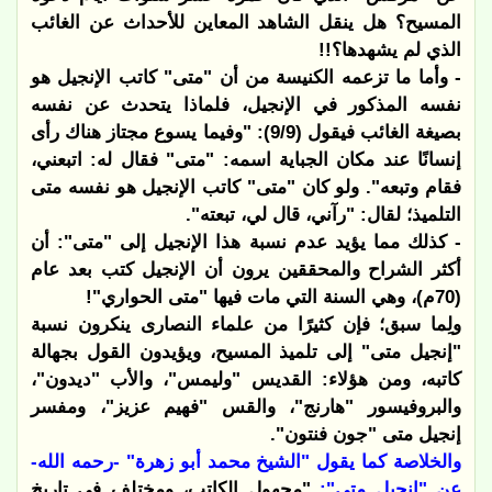
المسيح؟ هل ينقل الشاهد المعاين للأحداث عن الغائب
الذي لم يشهدها؟!!
- وأما ما تزعمه الكنيسة من أن "متى" كاتب الإنجيل هو
نفسه المذكور في الإنجيل، فلماذا يتحدث عن نفسه
بصيغة الغائب فيقول (9/9): "وفيما يسوع مجتاز هناك رأى
إنسانًا عند مكان الجباية اسمه: "متى" فقال له: اتبعني،
فقام وتبعه". ولو كان "متى" كاتب الإنجيل هو نفسه متى
التلميذ؛ لقال: "رآني، قال لي، تبعته".
- كذلك مما يؤيد عدم نسبة هذا الإنجيل إلى "متى": أن
أكثر الشراح والمحققين يرون أن الإنجيل كتب بعد عام
(70م)، وهي السنة التي مات فيها "متى الحواري"!
ولِما سبق؛ فإن كثيرًا من علماء النصارى ينكرون نسبة
"إنجيل متى" إلى تلميذ المسيح، ويؤيدون القول بجهالة
كاتبه، ومن هؤلاء: القديس "وليمس"، والأب "ديدون"،
والبروفيسور "هارنج"، والقس "فهيم عزيز"، ومفسر
إنجيل متى "جون فنتون".
والخلاصة كما يقول "الشيخ محمد أبو زهرة" -رحمه الله-
عن "إنجيل متى":
"مجهول الكاتب، ومختلف في تاريخ