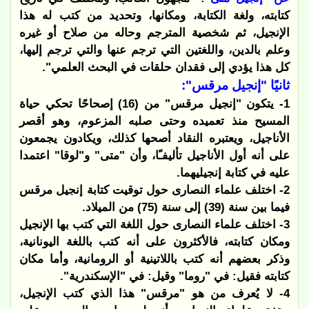
كتابته، ولغة الكتابة، ومكانها، وتحديد من كتب له هذا
الإنجيل، ثم شخصية المترجم وحاله من صلاح أو غيره
وعلم بالدين، واللغتين التي ترجم عنها والتي ترجم إليها،
كل هذا يؤدي إلى فقدان حلقات في البحث العلمي".
ثانيًا "إنجيل مرقس":
1- يتكون "إنجيل مرقس" من (16) إصحاحًا تحكي حياة
المسيح منذ تعميده وحتى صلبه المزعوم، وهو أقصر
الأناجيل، ويعتبره النقاد أصحها كذلك، ويكادون يجمعون
على أنه أول الأناجيل تأليفـًا، وأن "متى" و"لوقا" اعتمدا
عليه في كتابة إنجيليهما.
2- اختلف علماء النصارى حول توقيت كتابة إنجيل مرقس
فيما بين سنة (39) إلى سنة (75) من الميلاد.
3- اختلف علماء النصارى حول اللغة التي كتب بها الإنجيل
ومكان كتابته، فالأكثرون على أنه كتب باللغة اليونانية،
وذكر بعضهم أنه كتب باللاتينية أو الرومانية، وأما مكان
كتابته فقيل: في "روما" وقيل: في "الإسكندرية".
4- لا يُعرف من هو "مرقس" هذا الذي كتب الإنجيل،