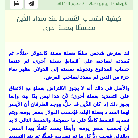
الأربعاء 17 يونيو 2026 - 2 محرم 1448هـ
كيفية احتساب الأقساط عند سداد الدَّين
مقسطًا بعملة أخرى
قد يقترض شخص مبلغًا بعملة معينة كالدولار -مثلًا-، ثم
يُسدده لصاحبه على أقساطٍ بعملة أخرى، ثم عندما
حساب المدفوع وتحويله بقيمته إلى الدولار، يظهر بقاء
جزء من الدين لم يسدد لصاحب القرض.
والأصل في ذلك أنه لا يجوز الاقتراض بعملةٍ مع الاتفاق
على التسديد بعملة أخرى؛ لأن هذا ليس يدًا بيد، وإنما
يجوز ذلك إذا كان الدَّين قد حلَّ، ووجد الطرفان أن الأيسر
لهما السداد بعملة البلد، فيُحسب الدولار بسعر يومه، ويتم
تسديد القسط كاملًا على ما حسبتما، والقسط التالي لا بد
أن يُحسب بسعر يومه، وأيضًا يسدد كاملًا بهذا السعر،
وبالتالي فيجب ردُّ كل ما تم تسديده فعليًّا، ثم يتم التسديد