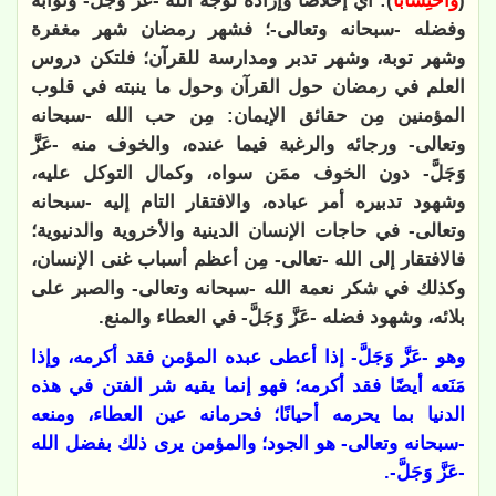
(
وَاحْتِسَابًا
): أي إخلاصًا وإرادة لوجه الله -عَزَّ وَجَلَّ- وثوابه
وفضله -سبحانه وتعالى-؛ فشهر رمضان شهر مغفرة
وشهر توبة، وشهر تدبر ومدارسة للقرآن؛ فلتكن دروس
العلم في رمضان حول القرآن وحول ما ينبته في قلوب
المؤمنين مِن حقائق الإيمان: مِن حب الله -سبحانه
وتعالى- ورجائه والرغبة فيما عنده، والخوف منه -عَزَّ
وَجَلَّ- دون الخوف ممَن سواه، وكمال التوكل عليه،
وشهود تدبيره أمر عباده، والافتقار التام إليه -سبحانه
وتعالى- في حاجات الإنسان الدينية والأخروية والدنيوية؛
فالافتقار إلى الله -تعالى- مِن أعظم أسباب غنى الإنسان،
وكذلك في شكر نعمة الله -سبحانه وتعالى- والصبر على
بلائه، وشهود فضله -عَزَّ وَجَلَّ- في العطاء والمنع.
وهو -عَزَّ وَجَلَّ- إذا أعطى عبده المؤمن فقد أكرمه، وإذا
مَنَعه أيضًا فقد أكرمه؛ فهو إنما يقيه شر الفتن في هذه
الدنيا بما يحرمه أحيانًا؛ فحرمانه عين العطاء، ومنعه
-سبحانه وتعالى- هو الجود؛ والمؤمن يرى ذلك بفضل الله
-عَزَّ وَجَلَّ-.