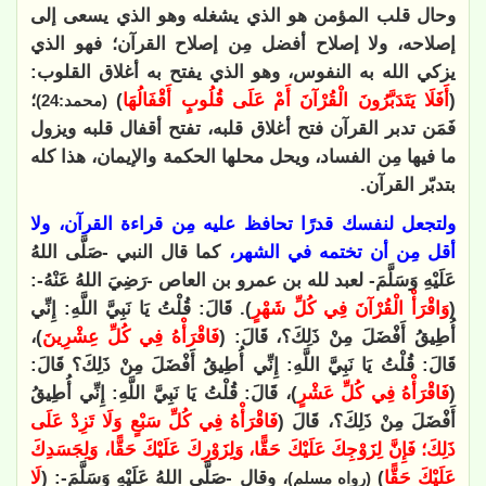
وحال قلب المؤمن هو الذي يشغله وهو الذي يسعى إلى
إصلاحه، ولا إصلاح أفضل مِن إصلاح القرآن؛ فهو الذي
يزكي الله به النفوس، وهو الذي يفتح به أغلاق القلوب:
(
أَفَلَا يَتَدَبَّرُونَ الْقُرْآنَ أَمْ عَلَى قُلُوبٍ أَقْفَالُهَا
)
؛
(محمد:24)
فَمَن تدبر القرآن فتح أغلاق قلبه، تفتح أقفال قلبه ويزول
ما فيها مِن الفساد، ويحل محلها الحكمة والإيمان، هذا كله
بتدبّر القرآن.
ولتجعل لنفسك قدرًا تحافظ عليه مِن قراءة القرآن، ولا
أقل مِن أن تختمه في الشهر،
كما قال النبي -صَلَّى اللهُ
عَلَيْهِ وَسَلَّمَ- لعبد لله بن عمرو بن العاص -رَضِيَ اللهُ عَنْهُ-:
(
وَاقْرَأْ الْقُرْآنَ فِي كُلِّ شَهْرٍ
). قَالَ: قُلْتُ يَا نَبِيَّ اللَّهِ: إِنِّي
أُطِيقُ أَفْضَلَ مِنْ ذَلِكَ؟، قَالَ: (
فَاقْرَأْهُ فِي كُلِّ عِشْرِينَ
)،
قَالَ: قُلْتُ يَا نَبِيَّ اللَّهِ: إِنِّي أُطِيقُ أَفْضَلَ مِنْ ذَلِكَ؟ قَالَ:
(
فَاقْرَأْهُ فِي كُلِّ عَشْرٍ
)، قَالَ: قُلْتُ يَا نَبِيَّ اللَّهِ: إِنِّي أُطِيقُ
أَفْضَلَ مِنْ ذَلِكَ؟، قَالَ (
فَاقْرَأْهُ فِي كُلِّ سَبْعٍ وَلَا تَزِدْ عَلَى
ذَلِكَ؛ فَإِنَّ لِزَوْجِكَ عَلَيْكَ حَقًّا، وَلِزَوْرِكَ عَلَيْكَ حَقًّا، وَلِجَسَدِكَ
عَلَيْكَ حَقًّا
)
، وقال -صَلَّى اللهُ عَلَيْهِ وَسَلَّمَ-: (
لَا
(رواه مسلم)