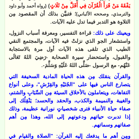
يَفْقَهُ مَنْ قَرَأَ الْقُرْآنَ فِي أَقَلَّ مِنْ ثَلَاثٍ
)
(رواه أحمد وأبو داود
؛ فتبيَّن بذلك أن المقصود مِن
والترمذي، وصححه الألباني)
التلاوة هو التدبر فيما تدل عليه الآيات.
ويعينك على ذلك:
قراءة التفسير، ومعرفة أسباب النزول،
واستشعار الجو الذي نزلتْ فيه الآيات، والمجتمع النقي
الطيب الذي تلقى هذه الآيات أول مرة بالاستجابة
والقبول، واستحضار سيرة الصحابة -رَضِيَ اللهُ تَعَالَى
عَنْهُم- مع الرسول -صَلَّى اللهُ عَلَيْهِ وَسَلَّمَ-.
والقرآن ينقلك مِن هذه الحياة المادية السخيفة التي
يتصارع الناس فيها على "الجُنَيْهِ والقِرْشِ"، وعلى أنواع
التفاهات، ويتعاملون بالأخلاق السيئة مِن السِّبَابِ والشتم،
والغيبة والنميمة والكذب، والحقد والحسد؛ يَنْقِلُك إلى
صفاء حياة الأنبياء فترى شخصياتٍ نورانية عظيمة، وذلك
إذا تدبرت حياتهم ودعوتهم إلى الله، وهذا مِن أهم
صفاتهم وسماتهم.
ومِن أهم ما يدفعك إليه القرآن: "الصلاة والقيام في