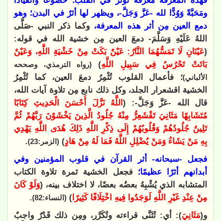
فهذه المعرفة معرفة تؤثر في القلب؛ خضوعًا وانقيادًا
ومَحَبَّةً وَوُدًّا لله -عَزَّ وَجَلَّ-، ويظهر لها أثرٌ في البدن؛ وهو
دمع العين مِن أثر هذه المعرفة،
وكما ذكر النبي -صَلَّى
اللهُ عَلَيْهِ وَسَلَّمَ- دمعَ العين مِن خشية الله في قوله:
(
عَيْنَانِ لَا تَمَسُّهُمَا النَّارُ: عَيْنٌ بَكَتْ مِنْ خَشْيَةِ اللَّهِ، وَعَيْنٌ
بَاتَتْ تَحْرُسُ فِي سَبِيلِ اللَّهِ
)
(رواه الترمذي، وصححه
؛ فأعمال القلوب تُثْمِرُ دمعَ العين، كما تُثْمِرُ
الألباني)
الخشية اقشعرار الجلد، وكل ذلك نابع مِن تلاوة آيات الله،
قال الله -عَزَّ وَجَلَّ-: (
اللَّهُ نَزَّلَ أَحْسَنَ الْحَدِيثِ كِتَابًا
مُتَشَابِهًا مَثَانِيَ تَقْشَعِرُّ مِنْهُ جُلُودُ الَّذِينَ يَخْشَوْنَ رَبَّهُمْ ثُمَّ
تَلِينُ جُلُودُهُمْ وَقُلُوبُهُمْ إِلَى ذِكْرِ اللَّهِ ذَلِكَ هُدَى اللَّهِ يَهْدِي
بِهِ مَنْ يَشَاءُ وَمَنْ يُضْلِلِ اللَّهُ فَمَا لَهُ مِنْ هَادٍ
)
.
(الزمر:23)
فجعل -سبحانه- أثر القرآن في قلوب المؤمنين وفي
أبدانهم أثرًا عظيمًا؛
فجعل الخشية ثمرة تلاوة الكتاب
المتشابه الذي يُشْبِهُ بعضُه بعضًا، لا اختلاف بينه، (
وَلَوْ كَانَ
مِنْ عِنْدِ غَيْرِ اللَّهِ لَوَجَدُوا فِيهِ اخْتِلَافًا كَثِيرًا
)
.
(النساء:82)
و(
مَثَانِيَ
): أي: تُثَنَّى قراءته وتُكَرَّر، ومِن ذلك قَدْرٌ واجبٌ