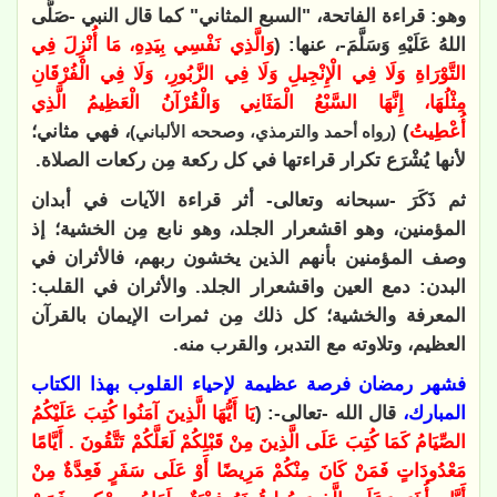
وهو: قراءة الفاتحة، "السبع المثاني" كما قال النبي -صَلَّى
اللهُ عَلَيْهِ وَسَلَّمَ-، عنها: (
وَالَّذِي نَفْسِي بِيَدِهِ، مَا أُنْزِلَ فِي
التَّوْرَاةِ وَلَا فِي الْإِنْجِيلِ وَلَا فِي الزَّبُورِ، وَلَا فِي الْفُرْقَانِ
مِثْلُهَا، إِنَّهَا السَّبْعُ الْمَثَانِي وَالْقُرْآنُ الْعَظِيمُ الَّذِي
أُعْطِيتُ
)
، فهي مثاني؛
(رواه أحمد والترمذي، وصححه الألباني)
لأنها يُشْرَع تكرار قراءتها في كل ركعة مِن ركعات الصلاة.
ثم ذَكَرَ -سبحانه وتعالى- أثر قراءة الآيات في أبدان
المؤمنين، وهو اقشعرار الجلد، وهو نابع مِن الخشية؛ إذ
وصف المؤمنين بأنهم الذين يخشون ربهم، فالأثران في
البدن: دمع العين واقشعرار الجلد. والأثران في القلب:
المعرفة والخشية؛ كل ذلك مِن ثمرات الإيمان بالقرآن
العظيم، وتلاوته مع التدبر، والقرب منه.
فشهر رمضان فرصة عظيمة لإحياء القلوب بهذا الكتاب
المبارك،
قال الله -تعالى-: (
يَا أَيُّهَا الَّذِينَ آمَنُوا كُتِبَ عَلَيْكُمُ
الصِّيَامُ كَمَا كُتِبَ عَلَى الَّذِينَ مِنْ قَبْلِكُمْ لَعَلَّكُمْ تَتَّقُونَ . أَيَّامًا
مَعْدُودَاتٍ فَمَنْ كَانَ مِنْكُمْ مَرِيضًا أَوْ عَلَى سَفَرٍ فَعِدَّةٌ مِنْ