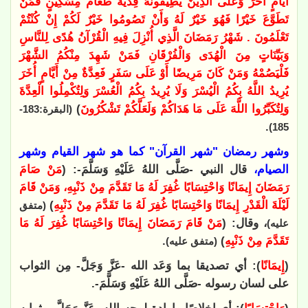
أَيَّامٍ أُخَرَ وَعَلَى الَّذِينَ يُطِيقُونَهُ فِدْيَةٌ طَعَامُ مِسْكِينٍ فَمَنْ
تَطَوَّعَ خَيْرًا فَهُوَ خَيْرٌ لَهُ وَأَنْ تَصُومُوا خَيْرٌ لَكُمْ إِنْ كُنْتُمْ
تَعْلَمُونَ . شَهْرُ رَمَضَانَ الَّذِي أُنْزِلَ فِيهِ الْقُرْآنُ هُدًى لِلنَّاسِ
وَبَيِّنَاتٍ مِنَ الْهُدَى وَالْفُرْقَانِ فَمَنْ شَهِدَ مِنْكُمُ الشَّهْرَ
فَلْيَصُمْهُ وَمَنْ كَانَ مَرِيضًا أَوْ عَلَى سَفَرٍ فَعِدَّةٌ مِنْ أَيَّامٍ أُخَرَ
يُرِيدُ اللَّهُ بِكُمُ الْيُسْرَ وَلَا يُرِيدُ بِكُمُ الْعُسْرَ وَلِتُكْمِلُوا الْعِدَّةَ
وَلِتُكَبِّرُوا اللَّهَ عَلَى مَا هَدَاكُمْ وَلَعَلَّكُمْ تَشْكُرُونَ
)
(البقرة:183-
.
185)
وشهر رمضان "شهر القرآن" كما هو شهر القيام وشهر
الصيام،
قال النبي -صَلَّى اللهُ عَلَيْهِ وَسَلَّمَ-: (
مَنْ صَامَ
رَمَضَانَ إِيمَانًا وَاحْتِسَابًا غُفِرَ لَهُ مَا تَقَدَّمَ مِنْ ذَنْبِهِ، وَمَنْ قَامَ
لَيْلَةَ الْقَدْرِ إِيمَانًا وَاحْتِسَابًا غُفِرَ لَهُ مَا تَقَدَّمَ مِنْ ذَنْبِهِ
)
(متفق
، وقال: (
مَنْ قَامَ رَمَضَانَ إِيمَانًا وَاحْتِسَابًا غُفِرَ لَهُ مَا
عليه)
تَقَدَّمَ مِنْ ذَنْبِهِ
)
.
(متفق عليه)
(
إِيمَانًا
): أي تصديقا بما وَعَد الله -عَزَّ وَجَلَّ- مِن الثواب
على لسان رسوله -صَلَّى اللهُ عَلَيْهِ وَسَلَّمَ-.