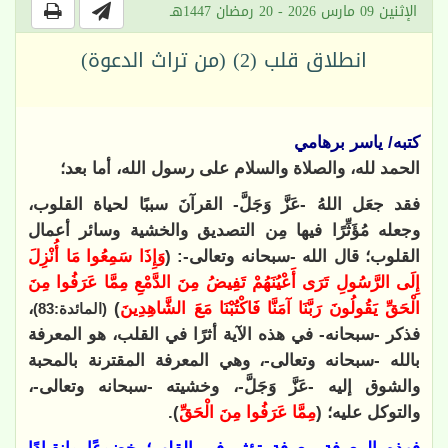
الإثنين 09 مارس 2026 - 20 رمضان 1447هـ
انطلاق قلب (2) (من تراث الدعوة)
كتبه/ ياسر برهامي
الحمد لله، والصلاة والسلام على رسول الله، أما بعد؛
فقد جعَل اللهُ -عَزَّ وَجَلَّ- القرآنَ سببًا لحياة القلوب،
وجعله مُؤَثِّرًا فيها مِن التصديق والخشية وسائر أعمال
القلوب؛ قال الله -سبحانه وتعالى-: (
وَإِذَا سَمِعُوا مَا أُنْزِلَ
إِلَى الرَّسُولِ تَرَى أَعْيُنَهُمْ تَفِيضُ مِنَ الدَّمْعِ مِمَّا عَرَفُوا مِنَ
الْحَقِّ يَقُولُونَ رَبَّنَا آمَنَّا فَاكْتُبْنَا مَعَ الشَّاهِدِينَ
)
،
(المائدة:83)
فذكر -سبحانه- في هذه الآية أثرًا في القلب، هو المعرفة
بالله -سبحانه وتعالى-، وهي المعرفة المقترنة بالمحبة
والشوق إليه -عَزَّ وَجَلَّ-، وخشيته -سبحانه وتعالى-،
والتوكل عليه؛ (
مِمَّا عَرَفُوا مِنَ الْحَقِّ
).