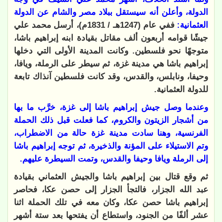
الدولة، وأعلن أنه سيستقل ببلاد مصر والشام عن الدولة
العثمانية:
ففي عام (1247هـ / 1831م)، أرسل محمد علي
جيشًا قوامه أربعون ألف مقاتل بقيادة ابنه إبراهيم باشا،
متوجهًا نحو فلسطين. وكانت المدينة الأولى التي دخلها
إبراهيم باشا هي مدينة غزة، ثم سيطر على الرملة، ويافا،
وحيفا، ونابلس، والقدس، وقد كانت فلسطين آنذاك تابعة
للدولة العثمانية
.
وعندما وصل جيش إبراهيم باشا إلى غزة، خرَّب ما بها
من أشجار الزيتون والكروم، كما فعلت قبل ذلك الحملة
الفرنسية، وهنا سادت مدينة غزة حالة من الاضطراب،
وتم الاستيلاء على المؤنة والذخيرة، ثم توجه إبراهيم باشا
إلى الرملة ويافا وحيفا والقدس، وتمت السيطرة عليهم
.
ثم وقع قتال بين إبراهيم باشا والجيش العثماني بقيادة
عبد الله الجزار، فالتجأ الجزار إلى حصن عكا، فحاصر
إبراهيم باشا حصن عكا، وكان معه في تلك الحملة اثنا
عشر ألفًا من الجنود، واستطاع أن يفتحها بعد ستة أشهر