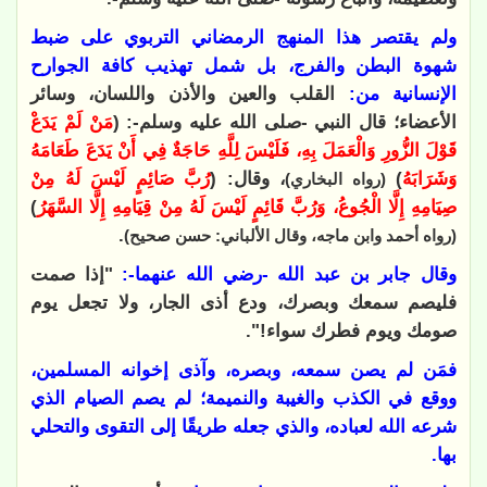
ولم يقتصر هذا المنهج الرمضاني التربوي على ضبط
شهوة البطن والفرج، بل شمل تهذيب كافة الجوارح
الإنسانية من:
القلب والعين والأذن واللسان، وسائر
الأعضاء؛
قال النبي -صلى الله عليه وسلم-: (
مَنْ لَمْ يَدَعْ
قَوْلَ الزُّورِ وَالْعَمَلَ بِهِ، فَلَيْسَ لِلَّهِ حَاجَةٌ فِي أَنْ يَدَعَ طَعَامَهُ
وَشَرَابَهُ
)
، وقال: (
رُبَّ صَائِمٍ لَيْسَ لَهُ مِنْ
(رواه البخاري)
صِيَامِهِ إِلَّا الْجُوعُ، وَرُبَّ قَائِمٍ لَيْسَ لَهُ مِنْ قِيَامِهِ إِلَّا السَّهَرُ
)
.
(رواه أحمد وابن ماجه، وقال الألباني: حسن صحيح)
وقال جابر بن عبد الله -رضي الله عنهما-:
"إذا صمت
فليصم سمعك وبصرك، ودع أذى الجار، ولا تجعل يوم
صومك ويوم فطرك سواء!".
فمَن لم يصن سمعه، وبصره، وآذى إخوانه المسلمين،
ووقع في الكذب والغيبة والنميمة؛ لم يصم الصيام الذي
شرعه الله لعباده، والذي جعله طريقًا إلى التقوى والتحلي
بها.