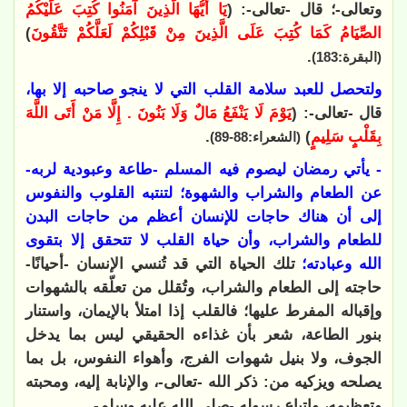
وتعالى-؛
قال -تعالى-: (
يَا أَيُّهَا الَّذِينَ آمَنُوا كُتِبَ عَلَيْكُمُ
الصِّيَامُ كَمَا كُتِبَ عَلَى الَّذِينَ مِنْ قَبْلِكُمْ لَعَلَّكُمْ تَتَّقُونَ
)
.
(البقرة:183)
ولتحصل للعبد سلامة القلب التي لا ينجو صاحبه إلا بها،
قال -تعالى-: (
يَوْمَ لَا يَنْفَعُ مَالٌ وَلَا بَنُونَ . إِلَّا مَنْ أَتَى اللَّهَ
بِقَلْبٍ سَلِيمٍ
)
.
(الشعراء:88-89)
- يأتي رمضان ليصوم فيه المسلم -طاعة وعبودية لربه-
عن الطعام والشراب والشهوة؛ لتنتبه القلوب والنفوس
إلى أن هناك حاجات للإنسان أعظم من حاجات البدن
للطعام والشراب، وأن حياة القلب لا تتحقق إلا بتقوى
الله وعبادته؛
تلك الحياة التي قد تُنسي الإنسان -أحيانًا-
حاجته إلى الطعام والشراب، وتُقلل من تعلّقه بالشهوات
وإقباله المفرط عليها؛ فالقلب إذا امتلأ بالإيمان، واستنار
بنور الطاعة، شعر بأن غذاءه الحقيقي ليس بما يدخل
الجوف، ولا بنيل شهوات الفرج، وأهواء النفوس، بل بما
يصلحه ويزكيه من: ذكر الله -تعالى-، والإنابة إليه، ومحبته
وتعظيمه، واتباع رسوله -صلى الله عليه وسلم-.