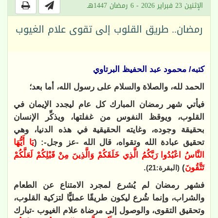
الإثنين 23 فبراير 2026 - 6 رمضان 1447هـ
رمضان.. طريق القلوب إلى تقوى علام الغيوب
كتبه/ محمود عبد الحفيظ البرتاوي
الحمد لله، والصلاة والسلام على رسول الله، أما بعد؛
فيأتي شهر رمضان المبارك كل عام ليجدد الإيمان في
القلوب، ويوقظ النفوس من غفلتها، ويذكِّر الإنسان
بحقيقة وجوده، وغايته الحقيقية في هذه الدنيا، وهي
تحقيق عبادة الله وتقواه، قال الله -عز وجل-: (
يَا أَيُّهَا
النَّاسُ اعْبُدُوا رَبَّكُمُ الَّذِي خَلَقَكُمْ وَالَّذِينَ مِنْ قَبْلِكُمْ لَعَلَّكُمْ
تَتَّقُونَ
)
.
(البقرة:21)
فشهر رمضان
لم يُشرع لمجرد الامتناع عن الطعام
والشراب، وإنما شُرع ليكون طريقًا عمليًّا لتزكية القلوب،
وتحقيق التقوى، والوصول إلى مرضاة علام الغيوب -تبارك