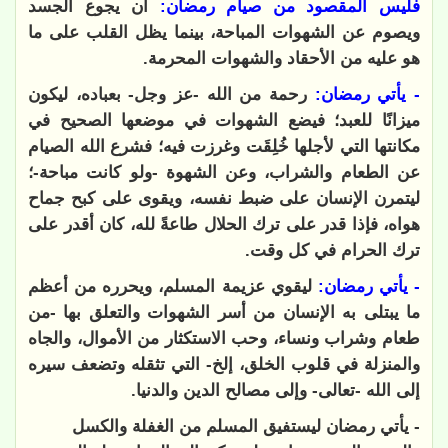
فليس المقصود من صيام رمضان:
أن يجوع الجسد
ويصوم عن الشهوات المباحة، بينما يظل القلب على ما
هو عليه من الأحقاد والشهوات المحرمة.
- يأتي رمضان:
رحمة من الله -عز وجل- بعباده، ليكون
ميزانًا للعبد؛ فيضع الشهوات في موضعها الصحيح في
مكانتها التي لأجلها خُلِقَت وغرزت فيه؛ فشرع الله الصيام
عن الطعام والشراب، وعن الشهوة -ولو كانت مباحة-؛
ليتمرن الإنسان على ضبط نفسه، ويقوى على كبح جماح
هواه، فإذا قدر على ترك الحلال طاعةً لله، كان أقدر على
ترك الحرام في كل وقت
.
- يأتي رمضان:
ليقوي عزيمة المسلم، ويحرره من أعظم
ما يبتلى به الإنسان من أسر الشهوات والتعلق بها -من
طعام وشراب ونساء، وحب الاستكثار من الأموال، والجاه
والمنزلة في قلوب الخلق، إلخ- التي تثقله وتضعف سيره
إلى الله -تعالى- وإلى مصالح الدين والدنيا.
- يأتي رمضان ليستفيق المسلم من الغفلة والكسل