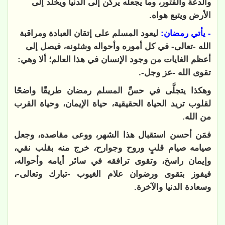
والدعة والفتور، وما يجعله يركن إلى الدنيا ويخلد إلى
الأرض ويتبع هواه.
- يأتي رمضان:
ليعود المسلم على إتقان العبادة ومراقبة
الله -تعالى- في كل أموره وأحواله وشئونه، فيصل إلى
أعظم الغايات من وجود الإنسان في هذا العالم؛ ألا وهي:
تقوى الله -عز وجل-.
وهكذا يتجلَّى في حسِّ المسلم رمضان طريقًا واضحًا
لقلوب تريد الحياة الحقيقية، حياة الإيمان، وحياة القرب
من الله.
فمَن أحسن استقبال هذا الشهر، ووعى مقاصده، وجعل
صيامه صيام قلبٍ وروح وجوارح، خرج منه بقلب نقي،
وإيمان راسخ، وتقوى ترافقه في سائر أيامه وأحواله،
فيفوز بتقوى ورضوان علام الغيوب -تبارك وتعالى-،
وسعادة الدنيا والآخرة.