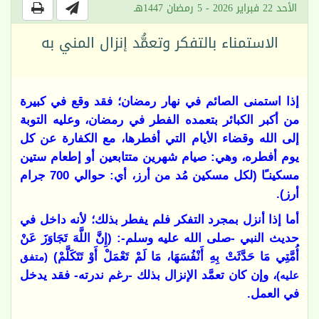
الأحد 22 فبراير 2026 - 5 رمضان 1447هـ
الاستمناء بالتفكر وتعمُّد إنزال المني به
إذا استمنى الصائم في نهار رمضان؛ فقد وقع في كبيرة
من أكبر الكبائر بتعمده الفطر في رمضان، وعليه التوبة
إلى الله وقضاء الأيام التي أفطرها، مع الكفارة عن كل
يوم أفطره، وهي: صيام شهرين متتابعين أو إطعام ستين
مسكينـًا (لكل مسكين مُد من أرز، أي: حوالي 700 جرام
أرز).
أما إذا أنزل بمجرد التفكر فلم يفطر بذلك؛ لأنه
داخل في
حديث النبي -صلى الله عليه وسلم-: (إِنَّ اللَّهَ تَجَاوَزَ عَنْ
أُمَّتِي مَا حَدَّثَتْ بِهِ أَنْفُسَهَا، ‌مَا ‌لَمْ ‌تَعْمَلْ ‌أَوْ ‌تَتَكَلَّمْ)
(متفق
، وإن كان تعمَّد الإنزال بذلك -رغم ندرته- فقد يدخل
عليه)
في العمل.