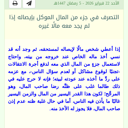
الأحد 22 فبراير 2026 - 5 رمضان 1447هـ
التصرف في جزء من المال الموكل بإيصاله إذا
لم يجد معه مالًا غيره
إذا أعطي شخص مالًا لإيصاله لمستحقه، ثم وجد أنه قد
نسي أخذ ماله الخاص عند خروجه من بيته، واحتاج
لاستعمال جزءٍ من المال الذي معه لدفع أجرة الانتقالات
-تجنبًا لوقوع مشاكل أو لعدم سؤال الناس-، مع عزمه
على ردِّ ما أخذه عند عودته لبيته؛ فإنه لا حرج عليه في
ذلك طالما غلب على ظنِّه رضا صاحب المال، وهو
المرجَّح؛ لكون هذا القدر اليسير من المال والزمن اليسير
غالبًا ما يأذن فيه الناس، أما في حال غلبة ظنه عدم إذن
صاحب المال، فلا يجوز له الأخذ منه.