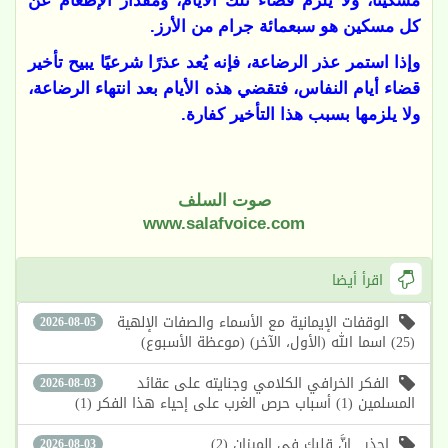
مسكينًا، ولا يلزم قضاء تلك الأيام، ومقدار الإطعام عن
كل مسكين هو سبعمائة جرام من الأرز
.
وإذا استمر عذر الرضاعة، فإنه يُعد عذرًا شرعيًا يبيح تأخير
قضاء أيام النفاس، فتقضي هذه الأيام بعد انتهاء الرضاعة،
ولا يلزمها بسبب هذا التأخير كفارة
.
صوت السلف
www.salafvoice.com
اقرأ أيضا
الوقفات الإيمانية مع الأسماء والصفات الإلهية
2026-08-05
(25) اسما الله (الأول، الآخر) (موعظة الأسبوع)
الفكر الخرافي الكلامي وجنايته على عقائد
2026-08-03
المسلمين (1) أسباب حرص الغرب على إحياء هذا الفكر (1)
احذر.. إنَّ قلبك في الميزان (2)
2026-08-03