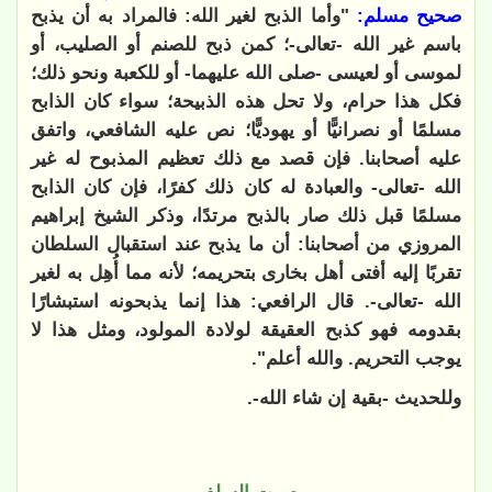
صحيح مسلم:
"وأما الذبح لغير الله: فالمراد به أن يذبح
باسم غير الله -تعالى-؛ كمن ذبح للصنم أو الصليب، أو
لموسى أو لعيسى -صلى الله عليهما- أو للكعبة ونحو ذلك؛
فكل هذا حرام، ولا تحل هذه الذبيحة؛ سواء كان الذابح
مسلمًا أو نصرانيًّا أو يهوديًّا؛ نص عليه الشافعي، واتفق
عليه أصحابنا. فإن قصد مع ذلك تعظيم المذبوح له غير
الله -تعالى- والعبادة له كان ذلك كفرًا، فإن كان الذابح
مسلمًا قبل ذلك صار بالذبح مرتدًا، وذكر الشيخ إبراهيم
المروزي من أصحابنا: أن ما يذبح عند استقبال السلطان
تقربًا إليه أفتى أهل بخارى بتحريمه؛ لأنه مما أُهِل به لغير
الله -تعالى-. قال الرافعي: هذا إنما يذبحونه استبشارًا
بقدومه فهو كذبح العقيقة لولادة المولود، ومثل هذا لا
يوجب التحريم. والله أعلم".
وللحديث -بقية إن شاء الله-.