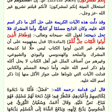
إِنَّكُمْ لَمُشْرِكُونَ
)
. أي: إن أطعتموهم في
(الأنعام: 118-121)
استحلال الميتة إنكم لمشركون؛ لأنكم قبلتم تشريع غير
الله -عز وجل-.
وقد دلَّت هذه الآيات الكريمة على حل أكل ما ذكر اسم
الله عليه، وكان الذابح مسلمًا أو كتابيًّا، وأما المشرك فلا
تحل ذبيحته؛
لقول الله -سبحانه وتعالى-: (
وَطَعَامُ الَّذِينَ
أُوتُوا الْكِتَابَ حِلٌّ لَّكُمْ
)
؛ فدل بمفهومه على أن
(المائدة:5)
طعام غير الذين أوتوا الكتاب ليس حلًّا لنا كذبيحة
المشرك والملحد والهندوسي والبوذي والشيوعي،
وغيرهم من أصناف الملل غير أهل الكتاب لا يحل أكله
ولو ذكر اسم الله عليه، وأما ذبيحة المسلم والكتابي
فدلت الآيات التي تلوناها على جواز الأكل منها إذا ذكر
اسم الله عليه.
قال ابن قدامة -رحمه الله-:
"فَصْلٌ: فَأَمَّا مَا ذَبَحُوهُ
لِكَنَائِسِهِمْ وَأَعْيَادِهِمْ، فَنَنْظُرُ فِيهِ؛ فَإِنْ ذَبَحَهُ لَهُمْ مُسْلِمٌ، فَهُوَ
مُبَاحٌ. نَصَّ عَلَيْهِ. وَقَالَ أَحْمَدُ، وَسُفْيَانُ الثَّوْرِيُّ، فِي
الْمَجُوسِيِّ يَذْبَحُ لِإِلَهِهِ، وَيَدْفَعُ الشَّاةَ إلَى الْمُسْلِمِ يَذْبَحُهَا