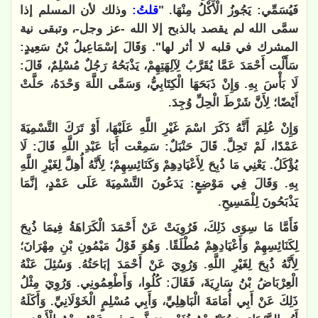
فَيُسَمِّي: يَجُوزُ الْأَكْلُ مِنْهَا. "
قلتُ:
وذلك لأن المسلم إذا
سمَّى الله لم يقصد بالذبح إلا الله -عز وجل-، وتبقى نية
المشرك في قلبه لا أثر لها". وَقَالَ إسْمَاعِيلُ بْنُ سَعِيدٍ:
سَأَلْت أَحْمَدَ عَمَّا يُقَرَّبُ لِآلِهَتِهِمْ، يَذْبَحُهُ رَجُلٌ مُسْلِمٌ، قَالَ:
لَا بَأْسَ بِهِ. وَإِنْ ذَبَحَهَا الْكِتَابِيُّ، وَسَمَّى اللَّهَ وَحْدَهُ، حَلَّتْ
أَيْضًا؛ لِأَنَّ شَرْطَ الْحِلِّ وُجِدَ.
وَإِنْ عُلِمَ أَنَّهُ ذَكَرَ اسْمَ غَيْرِ اللَّهِ عَلَيْهَا، أَوْ تَرَكَ التَّسْمِيَةَ
عَمْدًا، لَمْ تَحِلَّ. قَالَ حَنْبَلٌ: سَمِعْت أَبَا عَبْدِ اللَّهِ قَالَ: لَا
يُؤْكَلُ. يَعْنِي مَا ذُبِحَ لِأَعْيَادِهِمْ وَكَنَائِسِهِمْ؛ لِأَنَّهُ أُهِلَّ لِغَيْرِ اللَّهِ
بِهِ. وَقَالَ فِي مَوْضِعٍ: يَدَعُونَ التَّسْمِيَةَ عَلَى عَمْدٍ، إنَّمَا
يَذْبَحُونَ لِلْمَسِيحِ.
فَأَمَّا مَا سِوَى ذَلِكَ، فَرُوِيَتْ عَنْ أَحْمَدَ الْكَرَاهَةُ فِيمَا ذُبِحَ
لِكَنَائِسِهِمْ وَأَعْيَادِهِمْ مُطْلَقًا. وَهُوَ قَوْلُ مَيْمُونِ بْنِ مِهْرَانَ؛
لِأَنَّهُ ذُبِحَ لِغَيْرِ اللَّهِ. وَرُوِيَ عَنْ أَحْمَدَ إبَاحَتُهُ. وَسُئِلَ عَنْهُ
الْعِرْبَاضُ بْنُ سَارِيَةَ، فَقَالَ: كُلُوا، وَأَطْعِمُونِي. وَرُوِيَ مِثْلُ
ذَلِكَ عَنْ أَبِي أُمَامَةَ الْبَاهِلِيِّ، وَأَبِي مُسْلِمٍ الْخَوْلَانِيِّ. وَأَكَلَهُ