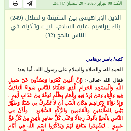
الأحد 08 فبراير 2026 - 20 شعبان 1447هـ
الدين الإبراهيمي بين الحقيقة والضلال (249)
بناء إبراهيم -عليه السلام- البيت وتأذينه في
الناس بالحج (32)
كتبه/ ياسر برهامي
الحمد لله، والصلاة والسلام على رسول الله، أما بعد؛
فقال الله -تعالى-: (
إِنَّ الَّذِينَ كَفَرُوا وَيَصُدُّونَ عَنْ سَبِيلِ
اللَّهِ وَالْمَسْجِدِ الْحَرَامِ الَّذِي جَعَلْنَاهُ لِلنَّاسِ سَوَاءً الْعَاكِفُ
فِيهِ وَالْبَادِ وَمَنْ يُرِدْ فِيهِ بِإِلْحَادٍ بِظُلْمٍ نُذِقْهُ مِنْ عَذَابٍ أَلِيمٍ .
وَإِذْ بَوَّأْنَا لِإِبْرَاهِيمَ مَكَانَ الْبَيْتِ أَنْ لَا تُشْرِكْ بِي شَيْئًا وَطَهِّرْ
بَيْتِيَ لِلطَّائِفِينَ وَالْقَائِمِينَ وَالرُّكَّعِ السُّجُودِ . وَأَذِّنْ فِي
النَّاسِ بِالْحَجِّ يَأْتُوكَ رِجَالًا وَعَلَى كُلِّ ضَامِرٍ يَأْتِينَ مِنْ كُلِّ فَجٍّ
عَمِيقٍ . لِيَشْهَدُوا مَنَافِعَ لَهُمْ وَيَذْكُرُوا اسْمَ اللَّهِ فِي أَيَّامٍ