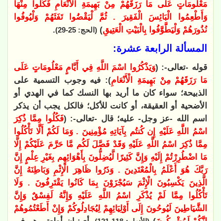
مَعْلُومَاتٍ عَلَى مَا رَزَقَهُمْ مِنْ بَهِيمَةِ الْأَنْعَامِ فَكُلُوا مِنْهَا
وَأَطْعِمُوا الْبَائِسَ الْفَقِيرَ . ثُمَّ لْيَقْضُوا تَفَثَهُمْ وَلْيُوفُوا
نُذُورَهُمْ وَلْيَطَّوَّفُوا بِالْبَيْتِ الْعَتِيقِ
)
.
(الحج: 25-29)
المسألة الرابعة عشرة:
قوله -تعالى-: (
وَيَذْكُرُوا اسْمَ اللَّهِ فِي أَيَّامٍ مَعْلُومَاتٍ عَلَى
مَا رَزَقَهُمْ مِنْ بَهِيمَةِ الْأَنْعَامِ
): فيه وجوب التسمية على
الذبيحة؛ سواء كان ما أريد بها النسك كما في الهدي أو
الأضحية أو العقيقة، أو كانت للأكل؛ فالكل يجب أن يذكر
اسم الله -عز وجل- عليه؛ قال -تعالى-: (
فَكُلُوا مِمَّا ذُكِرَ
اسْمُ اللَّهِ عَلَيْهِ إِن كُنتُم بِآيَاتِهِ مُؤْمِنِينَ . وَمَا لَكُمْ أَلَّا تَأْكُلُوا
مِمَّا ذُكِرَ اسْمُ اللَّهِ عَلَيْهِ وَقَدْ فَصَّلَ لَكُم مَّا حَرَّمَ عَلَيْكُمْ إِلَّا
مَا اضْطُرِرْتُمْ إِلَيْهِ وَإِنَّ كَثِيرًا لَّيُضِلُّونَ بِأَهْوَائِهِم بِغَيْرِ عِلْمٍ إِنَّ
رَبَّكَ هُوَ أَعْلَمُ بِالْمُعْتَدِينَ . وَذَرُوا ظَاهِرَ الْإِثْمِ وَبَاطِنَهُ إِنَّ
الَّذِينَ يَكْسِبُونَ الْإِثْمَ سَيُجْزَوْنَ بِمَا كَانُوا يَقْتَرِفُونَ . وَلَا
تَأْكُلُوا مِمَّا لَمْ يُذْكَرِ اسْمُ اللَّهِ عَلَيْهِ وَإِنَّهُ لَفِسْقٌ وَإِنَّ
الشَّيَاطِينَ لَيُوحُونَ إِلَى أَوْلِيَائِهِمْ لِيُجَادِلُوكُمْ وَإِنْ أَطَعْتُمُوهُمْ