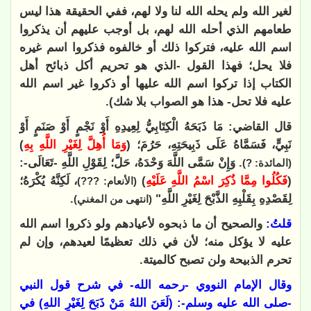
لغير الله ولم يحله الله لنا ولا لهم، ففي الحقيقة هذا ليس
طعامهم الذي أحله الله لهم، بل أوجب عليهم أن يذكروا
اسم الله عليه، فتركوا ذلك أو خالفوه فذكروا اسم غيره
فلا يحل؛ فهذا القول -الذي هو تحريم أكل ذبائح أهل
الكتاب إذا تركوا اسم الله عليها أو ذكروا غير اسم الله
عليه فلا تحل- هذا هو الصواب بلا شك).
قال القاضي: مَا ذَبَحَهُ الْكِتَابِيُّ لِعِيدِهِ أَوْ نَجْمٍ أَوْ صَنَمٍ أَوْ
نَبِيٍّ، فَسَمَّاهُ عَلَى ذَبِيحَتِهِ، حَرُمَ؛ (
وَمَا أُهِلَّ لِغَيْرِ اللَّهِ بِهِ
)
. وَإِنْ سَمَّى اللَّهَ وَحْدَهُ، حَلَّ؛ لِقَوْلِ اللَّهِ -تَعَالَى-:
(المائدة: ?)
(
فَكُلُوا مِمَّا ذُكِرَ اسْمُ اللَّهِ عَلَيْهِ
)
، لَكِنَّهُ يُكْرَهُ؛
(الأنعام: ???)
لِقَصْدِهِ بِقَلْبِهِ الذَّبْحَ لِغَيْرِ اللَّهِ"
.
(انتهى من المغني)
قلتُ:
والصحيح أن ما ذبحوه لأعيادهم ولو ذكروا اسم الله
عليه لا يؤكل منه؛ لأن في ذلك تعظيمًا لعيدهم، وإن لم
تحرم الذبيحة ولن تصبح كالميتة.
وقال الإمام النووي -رحمه الله- في شرح قول النبي
-صلى الله عليه وسلم-: (‌لَعَنَ ‌اللهُ ‌مَنْ ‌ذَبَحَ ‌لِغَيْرِ ‌اللهِ) في