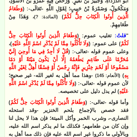
أَبُو الدَّرْدَاءِ، وَجُبَيْرُ بْنُ نُفَيْرٍ. وَرَخَّصَ فِيهِ عَمْرُو بْنُ الْأَسْوَدِ،
وَمَكْحُولٌ، وَضَمْرَةُ بْنُ حَبِيبٍ؛ لِقَوْلِ اللَّهِ -تَعَالَى-: (
وَطَعَامُ
الَّذِينَ أُوتُوا الْكِتَابَ حِلٌّ لَكُمْ
)
، وَهَذَا مِنْ
(المائدة: ?)
طَعَامِهِمْ.
"
قلتُ:
تغليب عموم: (
وَطَعَامُ الَّذِينَ أُوتُوا الْكِتَابَ حِلٌّ
لَكُمْ
) على عموم: (
وَلَا تَأْكُلُوا مِمَّا لَمْ يُذْكَرِ اسْمُ اللَّهِ عَلَيْهِ
)،
وعلى عموم قوله -تعالى-: (
قُلْ لَا أَجِدُ فِي مَا أُوحِيَ إِلَيَّ
مُحَرَّمًا عَلَى طَاعِمٍ يَطْعَمُهُ إِلَّا أَنْ يَكُونَ مَيْتَةً أَوْ دَمًا
مَسْفُوحًا أَوْ لَحْمَ خِنْزِيرٍ فَإِنَّهُ رِجْسٌ أَوْ فِسْقًا أُهِلَّ لِغَيْرِ اللَّهِ
بِهِ
)
-وهذا مما أهل به لغير الله- غير صحيح؛
(الأنعام: 145)
لأن عموم قوله -تعالى-: (
وَلَا تَأْكُلُوا مِمَّا لَمْ يُذْكَرِ اسْمُ اللَّهِ
عَلَيْهِ
) لم يدل دليل على تخصيصه.
وأما قوله -تعالى-: (
وَطَعَامُ الَّذِينَ أُوتُوا الْكِتَابَ حِلٌّ لَكُمْ
)
فقد خصص بالإجماع بلحم الخنزير -وقد استحله
النصارى-، وشرب الخمر وأكل الميتة؛ فإن هذا لا يحل لنا
وإن كان من طعامهم؛ فكذلك ما لم يذكر اسم الله عليه،
وبالأولى ما ذكروا غير اسم الله عليه فإن ذلك مما أهل به