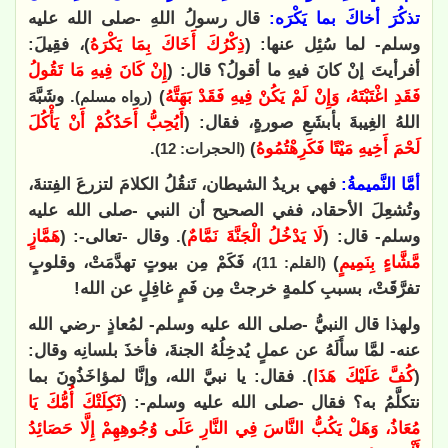
تذكُرَ أخاكَ بما يَكْرَه:
قال رسولُ اللهِ -صلى الله عليه
وسلم- لما سُئِل عنها: (
ذِكْرُكَ أَخَاكَ بِمَا يَكْرَهُ
)، فقِيلَ:
أفرأيتَ إنْ كانَ فيهِ ما أقولُ؟ قال: (
إِنْ كَانَ فِيهِ مَا تَقُولُ
فَقَدِ اغْتَبْتَهُ، وَإِنْ لَمْ يَكُنْ فِيهِ فَقَدْ بَهَتَّهُ
)
. وشَبَّهَ
(رواه مسلم)
اللهُ الغِيبةَ بأبشَعِ صورةٍ، فقال: (
أَيُحِبُّ أَحَدُكُمْ أَنْ يَأْكُلَ
لَحْمَ أَخِيهِ مَيْتًا فَكَرِهْتُمُوهُ
)
.
(الحجرات: 12)
أمَّا النَّميمةُ:
فهي بريدُ الشيطان، تَنقُلُ الكلامَ لتزرعَ الفِتنةَ،
وتُشعِلَ الأحقاد، ففي الصحيح أن النبي -صلى الله عليه
وسلم- قال: (
لَا يَدْخُلُ الْجَنَّةَ نَمَّامٌ
). وقال -تعالى-: (
هَمَّازٍ
مَّشَّاءٍ بِنَمِيمٍ
)
، فَكَمْ مِن بيوتٍ تهدَّمَتْ، وقلوبٍ
(القلم: 11)
تفرَّقَتْ، بسببِ كلمةٍ خرجتْ مِن فَمٍ غافِلٍ عن الله
!
ولهذا قال النبيُّ -صلى الله عليه وسلم- لمُعاذٍ -رضي الله
عنه- لمَّا سأَلَهُ عن عملٍ يُدخِلُهُ الجنةَ، فأخذَ بلسانِه وقال:
(
كُفَّ عَلَيْكَ هَذَا
). فقال: يا نبيَّ الله، وإنَّا لمؤاخَذُونَ بما
نتكلَّمُ به؟ فقال -صلى الله عليه وسلم-: (
ثَكِلَتْكَ أُمُّكَ يَا
مُعَاذُ، وَهَلْ يَكُبُّ النَّاسَ فِي النَّارِ عَلَى وُجُوهِهِمْ إِلَّا حَصَائِدُ