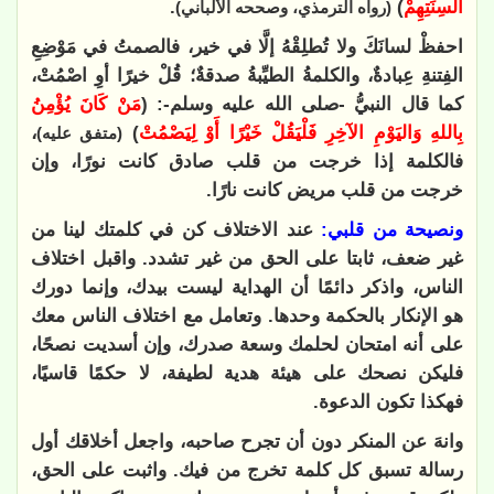
أَلْسِنَتِهِمْ
)
.
(رواه الترمذي، وصححه الألباني)
احفظْ لسانَكَ ولا تُطلِقْهُ إلَّا في خير، فالصمتُ في مَوْضِعِ
الفِتنةِ عِبادةٌ، والكلمةُ الطيِّبةُ صدقةٌ؛ قُلْ خيرًا أوِ اصْمُتْ،
كما قال النبيُّ -صلى الله عليه وسلم-: (
مَنْ كَانَ يُؤْمِنُ
بِاللهِ وَاليَوْمِ الآخِرِ فَلْيَقُلْ خَيْرًا أَوْ لِيَصْمُتْ
)
،
(متفق عليه)
فالكلمة إذا خرجت من قلب صادق كانت نورًا، وإن
خرجت من قلب مريض كانت نارًا
.
ونصيحة من قلبي:
عند الاختلاف كن في كلمتك لينا من
غير ضعف، ثابتا على الحق من غير تشدد. واقبل اختلاف
الناس، واذكر دائمًا أن الهداية ليست بيدك، وإنما دورك
هو الإنكار بالحكمة وحدها. وتعامل مع اختلاف الناس معك
على أنه امتحان لحلمك وسعة صدرك، وإن أسديت نصحًا،
فليكن نصحك على هيئة هدية لطيفة، لا حكمًا قاسيًا،
فهكذا تكون الدعوة
.
وانهَ عن المنكر دون أن تجرح صاحبه، واجعل أخلاقك أول
رسالة تسبق كل كلمة تخرج من فيك. واثبت على الحق،