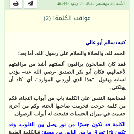
الأحد 28 ديسمبر 2025 - 8 رجب 1447هـ
عواقب الكلمة! (2)
كتبه/ سالم أبو غالي
الحمد لله، والصلاة والسلام على رسول الله، أما بعد؛
فقد كان
الصالحون يراقبون ألسنتهم أشد من مراقبتهم
لأعمالهم، فكان أبو بكر الصديق -رضي الله عنه- يؤدب
لسانه ويقول: "هذا الذي أوردني الموارد"، أي: كاد أن
يهلكني.
فمحاسبة النفس على الكلمة باب من أبواب النجاة، فكم
من كلمة خرجت فحرمت صاحبها الجنة، وكم من أخرى
حسبت في ميزان الحسنات ففتحت له أبواب الرضوان
.
الكلمة قد تكون جسرًا من نور يصل بين القلوب، وقد
تكون نارًا تحرق ما بين الناس من محبة:
فبالكلمة الطيبة