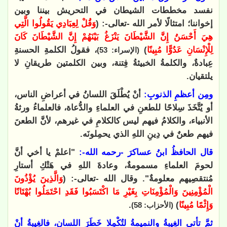
نفسد مخططات الشيطان في التحريش بيننا وبين
إخواننا؛ امتثالًا لأمر الله -تعالى-: (
وَقُلْ لِعِبَادِي يَقُولُوا الَّتِي
هِيَ أَحْسَنُ إِنَّ الشَّيْطَانَ يَنْزَغُ بَيْنَهُمْ إِنَّ الشَّيْطَانَ كَانَ
لِلْإِنْسَانِ عَدُوًّا مُبِينًا
)
، فقولُ الكلمةِ الحسنةِ
(الإسراء: 53)
عِبادةٌ، والكلمةُ الخبيثةُ فِتنة، وبين الكلمتين طريقانِ لا
يلتقيان
.
ومِن أعظمِ الذنوبِ:
أنْ يُطْلَقَ اللسانُ في أعراضِ الناس،
أو يُتَّخَذَ سِلاحًا للطعنِ في العلماءِ والدُّعاة، فالعلماءُ ورثةُ
الأنبياء، والكلامُ فيهم ليس كالكلامِ في غيرهم، لأنَّ الطعنَ
فيهم طعنٌ في دِينِ اللهِ الذي يحمِلونَه.
قال الحافظُ ابنُ عساكرَ -رحمه الله-:
"اعلمْ يا أخي أنَّ
لحومَ العلماءِ مسمومةٌ، وعادةَ اللهِ في هَتْكِ أستارِ
مُنتقصِيهم معلومةٌ". وقال الله -تعالى-: (
وَالَّذِينَ يُؤْذُونَ
الْمُؤْمِنِينَ وَالْمُؤْمِنَاتِ بِغَيْرِ مَا اكْتَسَبُوا فَقَدِ احْتَمَلُوا بُهْتَانًا
وَإِثْمًا مُبِينًا
)
.
(الأحزاب: 58)
ثمَّ تأتي الغِيبةُ والنميمةُ لتُكْمِلا خَطَرَ اللسان، فالغِيبةُ أنْ