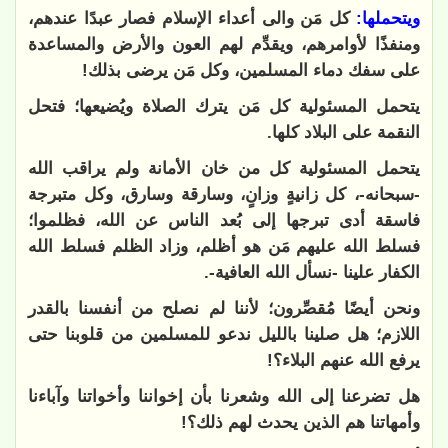
ويتحملها:
كل مَن والى أعداء الإسلام فصار عبدًا عندهم،
ومنفذًا لأوامرهم، ويقدِّم لهم العون والأرض والمساعدة
على سفك دماء المسلمين، وكل مَن يرضى بذلك!
يتحمل المسئولية كل مَن يترك الصلاة ويُضيعها؛ فتحل
النقمة على البلاد كلها.
يتحمل المسئولية كل من خان الأمانة ولم يراقب الله
-سبحانه-، كل زانيةٍ وزانٍ، وسارقة وسارق، وكل متبرجة
فاسقة أدى تبرجها إلى بُعد الناس عن الله، فظلموا؛
فسلط الله عليهم مَن هو أظلم، وزاد الظلم فسلط الله
الكفار علينا -نسأل الله العافية-.
ونحن أيضًا مُقصِّرون؛ لأننا لم نصلح من أنفسنا بالقدر
اللازم؛ هل صلينا بالليل ندعو للمسلمين من قلوبنا حتى
يرفع الله عنهم البلاء؟!
هل تضرعنا إلى الله وشعرنا بأن إخواننا وأخواتنا وآباءنا
وأمهاتنا هم الذين يحدث لهم ذلك؟!