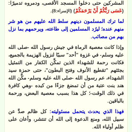
المشركين حتى دخلوا المسجد الأقصى، ودمروه تدميرًا:
(
عَسَى رَبُّكُمْ أَنْ يَرْحَمَكُمْ
)
.
(الإسراء:8)
لما ترك المسلمون دينهم سلط الله عليهم من هو شر
منهم عنده؛ ليرُد المسلمين إلى طاعته، ويرحمهم بما نزل
بهم من مصائب.
وإذا كانت معصية الرماة في جيش رسول الله -صلى الله
عليه وسلم- في غزوة "أحد" سببًا لنزول الهزيمة بالجميع،
فكانت رحمة للشهداء الذين تمكَّن الكفار من التمثيل
بجثثهم "تقطيع الأنوف وفتح البطون"، حتى حمزة سيد
الشهداء، عم رسول الله -صلى الله عليه وسلم- مكَّن الله
هند بنت عتبة من أن تمضغ جزءًا من كبده -وهي كافرة
في ذلك الوقت-؛ كل هذا بسبب معصية البعض، ورحمة
بالباقين.
فهذا الذي يحدث يتحمل مسئوليته:
كل ظالم صدَّ عن
سبيل الله، ومنع الدعوة إلى الله أن تنتشر، وأعان على
ظلم أولياء الله.