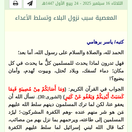
الثلاثاء 16 سبتمبر 2025 - 24 ربيع الأول 1447هـ
المعصية سبب نزول البلاء وتسلط الأعداء
كتبه/ ياسر برهامي
الحمد لله، والصلاة والسلام على رسول الله، أما بعد؛
فهل تدرون لماذا يحدث للمسلمين كلُّ ما يحدث في كل
مكان؛ دماء تُسفك، وبلاد تُحتل، وبيوت تُهدم، وأمان
يضيع؟!
الجواب في القرآن الكريم: (
وَمَا أَصَابَكُمْ مِنْ مُصِيبَةٍ فَبِمَا
كَسَبَتْ أَيْدِيكُمْ وَيَعْفُو عَنْ كَثِيرٍ
)
. نسأل الله أن
(الشورى:30)
يعفو عنا، لكن لما ترك المسلمون دينهم سلط الله عليهم
مَن هو شر منهم عنده -وهم الكفرة المشركون-؛ ليرُد
المسلمين إلى طاعته، ويرحمهم بما نزل بهم من مصائب،
كما قال الله لبني إسرائيل لما سلط عليهم الكفرة