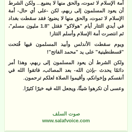
أمة الإسلام لا تموت، والحق منها لا يضيع... ولكن الشرط
أن يعود المسلمون إلى ربهم، لكن -على أي حال- أمة
الإسلام لا تموت، والحق منها لا يضيع؛ فقد سقطت بغداد
في أيدي التتار أيام "هولاكو" فقتل "1.8 مليون مسلم"،
ثم انتصرت أمة الإسلام وأسلم التتار!
ويوم سقطت الأندلس وأبيد المسلمون فيها فُتحت
"قسطنطينية" على يد "محمد الفاتح"!
ولكن الشرط أن يعود المسلمون إلى ربهم، وهذا أمر
دائمًا يحدث -بإذن الله- بعد المصائب، فاتقوا الله في
أنفسكم وإخوانكم، وأقيموا الصلاة لعلكم ترحمون.
وعسى أن تكرهوا شيئًا، ويجعل الله فيه خيرًا كثيرًا.
صوت السلف
www.salafvoice.com