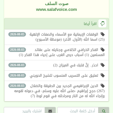
صوت السلف
www.salafvoice.com
اقرأ أيضا
الوقفات الإيمانية مع الأسماء والصفات الإلهية
2026-08-05
(25) اسما الله (الأول، الآخر) (موعظة الأسبوع)
الفكر الخرافي الكلامي وجنايته على عقائد
2026-08-03
المسلمين (1) أسباب حرص الغرب على إحياء هذا الفكر (1)
احذر.. إنَّ قلبك في الميزان (2)
2026-08-03
تعليق على التسريب المنسوب للشيخ الحويني
2026-08-03
الدين الإبراهيمي الجديد بين الحقيقة والضلال
2026-08-03
(267) حجج إبراهيم -صلى الله عليه وسلم- في دعوته لقومه
وإنجاء الله له من النار ومجادلته في قوم لوط (7)