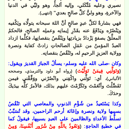
نصيري وعليه مُتَّكَلي، وإليه ألجأُ، وهو وليِّي في الدنيا
والآخرةِ، وهو وليُّ كلِّ صالحٍ بعدي"
.
(انتهى)
فهي بشارةٌ لكلِّ عبدٍ صالحٍ أنَّ اللهَ سبحانه يتولَّاه ويَكْفيه
ويَنْصُرُه ويَدْفَعُ عنه بقَدْرِ إيمانِه وعملِه الصالحِ، فالحكمُ
المعلَّقُ بصفةٍ يَزْدادُ بزيادتِها ويَنْقُصُ بنقصانِها، فكلَّما ازداد
العبدُ المؤمنُ من عَمَلِ الصالحاتِ زادتْ كفاية ونصرة
وولاية العزيزِ الرحيمِ له، وتَنْقُصُ بنقصانِه.
وكان -صلى الله عليه وسلم- يسألُ الجبارَ القديرَ ويقول:
(
وَتَوَلَّنِي فِيمَنْ تَوَلَّيْتَ
)
(رواه أبو داود والترمذي، وصححه
، أي: تَوَلَّني واكْفِني وانْصُرْني ووَفِّقْني فيمن
الألباني)
تَفَضَّلْتَ وأنْعَمْتَ وتَكَرَّمْتَ عليهم بذلك، فالأمرُ كلُّه بيدَيكَ
وحدَكَ.
وكذا يَسْتَعيذُ من شُؤْمِ الذنوبِ والمعاصي التي تَنْقُصُ
بسببها ولاية ونصرة وإعَانَة أرحم الراحمين، وقد تُسَبِّبُ
تسلُّطَ الأعداءِ والظالمينَ على العبدِ بسببِها، فيقولُ كما
في خطبةِ الحاجةِ:
(
وَنَعُوذُ بِاللَّهِ مِنْ شُرُورِ أَنْفُسِنَا، وَمِنْ