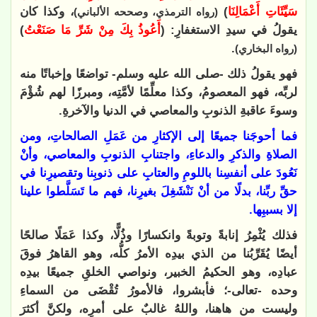
سَيِّئَاتِ أَعْمَالِنَا
)
، وكذا كان
(رواه الترمذي، وصححه الألباني)
يقولُ في سيدِ الاستغفارِ: (
أَعُوذُ بِكَ مِنْ شَرِّ مَا صَنَعْتُ
)
.
(رواه البخاري)
فهو يقولُ ذلك -صلى الله عليه وسلم- تواضعًا وإخباتًا منه
لربِّه، فهو المعصومُ، وكذا معلِّمًا لأمَّتِه، ومبرزًا لهم شُؤْمَ
وسوءَ عاقبةِ الذنوبِ والمعاصي في الدنيا والآخرةِ.
فما أحوجَنا جميعًا إلى الإكثارِ من عَمَلِ الصالحاتِ، ومن
الصلاةِ والذكرِ والدعاءِ، واجتنابِ الذنوبِ والمعاصي، وأنْ
نَعُودَ على أنفسِنا باللومِ والعتابِ على ذنوبِنا وتقصيرِنا في
حقِّ ربِّنا، بدلًا من أنْ نَنْشَغِلَ بغيرِنا، فهم ما تَسَلَّطوا علينا
إلا بسببِها.
فذلك يُثْمِرُ إنابةً وتوبةً وانكسارًا وذُلًّا، وكذا عَمَلًا صالحًا
أيضًا يُقَرِّبُنا من الذي بيدِه الأمرُ كلُّه، وهو القاهرُ فوقَ
عبادِه، وهو الحكيمُ الخبير، ونواصي الخلقِ جميعًا بيدِه
وحده -تعالى-؛ فأبشروا، فالأمورُ تُقْضَى من السماءِ
وليست من هاهنا، واللهُ غالبٌ على أمرِه، ولكنَّ أكثرَ