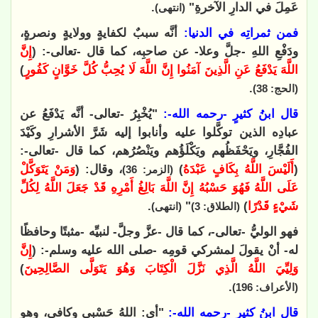
عَمِلَ في الدارِ الآخرةِ"
.
(انتهى)
فمن ثمراتِه في الدنيا:
أنَّه سببٌ لكفايةٍ وولايةٍ ونصرةٍ،
ودَفْعِ اللهِ -جلَّ وعلا- عن صاحبِه، كما قال -تعالى-: (
إِنَّ
اللَّهَ يَدْفَعُ عَنِ الَّذِينَ آمَنُوا إِنَّ اللَّهَ لَا يُحِبُّ كُلَّ خَوَّانٍ كَفُورٍ
)
.
(الحج: 38)
قال ابنُ كثيرٍ -رحمه الله-:
"يُخْبِرُ -تعالى- أنَّه يَدْفَعُ عن
عبادِه الذين توكَّلوا عليه وأنابوا إليه شَرَّ الأشرارِ وكَيْدَ
الفُجَّارِ، ويَحْفَظُهم ويَكْلَؤُهم ويَنْصُرُهم، كما قال -تعالى-:
(
أَلَيْسَ اللَّهُ بِكَافٍ عَبْدَهُ
)
، وقال: (
وَمَنْ يَتَوَكَّلْ
(الزمر: 36)
عَلَى اللَّهُ فَهُوَ حَسْبُهُ إِنَّ اللَّهَ بَالِغُ أَمْرِهِ قَدْ جَعَلَ اللَّهُ لِكُلِّ
شَيْءٍ قَدْرًا
)
"
.
(الطلاق: 3)
(انتهى)
فهو الوليُّ -تعالى-، كما قال -عزَّ وجلَّ- لنبيِّه -مثبتًا وحافظًا
له- أنْ يقولَ لمشركي قومِه -صلى الله عليه وسلم-: (
إِنَّ
وَلِيِّيَ اللَّهُ الَّذِي نَزَّلَ الْكِتَابَ وَهُوَ يَتَوَلَّى الصَّالِحِينَ
)
.
(الأعراف: 196)
قال ابنُ كثيرٍ -رحمه الله-:
"أي: اللهُ حَسْبي وكافي، وهو