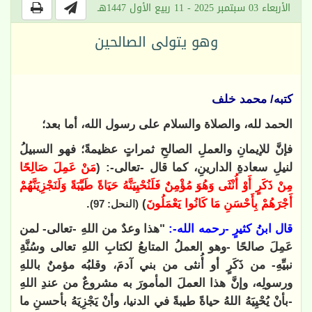
الأربعاء 03 سبتمبر 2025 - 11 ربيع الأول 1447هـ
وهو يتولى الصالحين
كتبه/ محمد خلف
الحمد لله، والصلاة والسلام على رسول الله، أما بعد؛
فإنَّ للإيمانِ والعملِ الصالحِ ثمراتٍ عظيمةً؛ فهو السبيلُ
لنيلِ سعادةِ الدارينِ، كما قال -تعالى-: (
مَنْ عَمِلَ صَالِحًا
مِنْ ذَكَرٍ أَوْ أُنْثَى وَهُوَ مُؤْمِنٌ فَلَنُحْيِيَنَّهُ حَيَاةً طَيِّبَةً وَلَنَجْزِيَنَّهُمْ
أَجْرَهُمْ بِأَحْسَنِ مَا كَانُوا يَعْمَلُونَ
)
.
(النحل: 97)
قال ابنُ كثيرٍ -رحمه الله-:
"هذا وعدٌ من اللهِ -تعالى- لمن
عَمِلَ صالحًا -وهو العملُ المتابعُ لكتابِ اللهِ تعالى وسُنَّةِ
نبيِّهِ- من ذَكَرٍ أو أُنثى من بني آدمَ، وقلبُه مؤمنٌ باللهِ
ورسولِه، وإنَّ هذا العملَ المأمورَ به مشروعٌ من عندِ اللهِ
-بأنْ يُحْيِيَهُ اللهُ حياةً طيبةً في الدنيا، وأنْ يَجْزِيَهُ بأحسنِ ما