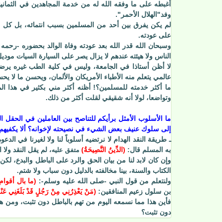
أغبطه على ما وفقه الله له من خدمة المجاهدين في الثمانين
وفد"الهلال الأحمر".
لم يكن يفرق بين أحد من المسلمين بسبب انتمائه، بل كل مس
على عودته.
وسبحان الله قدر الله بعد عودته وفاة الوالد بحضوره -رحمه 
الناس ولا هيئته عندهم لا يزال يصر على السيارة السيات موديل 81
لا أظن أستاذا في الجامعة، وليس في كلية الطب غيره يرضى
عالمي يتعلم منه الأطباء الأمريكان والألمان، ويحسن ما لا يح
ما أكثر خدمته للمسلمين؟! أظنه أكثر مني بكثير في هذا المجال
وتواضعا، لولا أنه شقيقي لقلت أكثر من ذلك.
ما الأسلوب الأمثل برأيكم للتناصح بين العاملين في الحقل ا
إلى سلوك عنيف بعض الشيء في نصيحته لإخوانه؟ ألا يكفيهم م
ـ طريقة النقد الهدام لا نرتضيه أسلوباً لنا ولا لغيرنا في الد
به المسلم قال:
(
الدِّينُ النَّصِيحَةُ
)
، لم يقل النقد ولا 
متفق عليه
وإن كان لابد لنا من بيان الحق والرد على الباطل والبدع، ل
الكتاب والسنة، بينا مخالفته بالدليل دون سباب ولا شتم.
ولنتعلم من قول النبي -صلى الله عليه وسلم-:
(ما بال أقوام
بن سلول زعيم المنافقين:
(
مَنْ يَعْذِرُنِي مِنْ رَجُلٍ قَدْ بَلَغَنِي عَنْ
فأين هذا مما نسمعه اليوم من تهم بالباطل دون تثبت، ومن 
دون تثبت؟