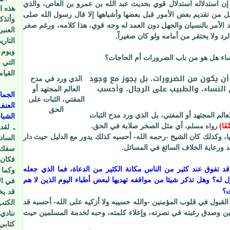
لحنابلة، -وذلك في سـنـ1979ـةم-، فقال: إن استدلاله استدلال قوي بحديث عبد الله بن عمرو بن العاص، والذي
هذه ا
هل من تقديم بعض الأمور قبل بعضها وأشباهها إلا قال رسول الله صلى
وأتذك
د الأمر بالنسيان والجهل دون العمد له وجه قوي، هذا كلامه، ورغم صغر
العنب
رد ولا يحتقر من أمامه ولو كان صغيراً.
التاري
ويوم 
اء هل هو من باب الضرورات أم الحاجات؟
التي 
القيا
أن يكون من الضرورات، بل يجوز مع وجود
الذي ورد في مدح
 النساء، والطبيب على الرجال، وأحسب
العالم المجتهد أو
الجما
المفتي، الثبات على
العنف
الحق
الم المجتهد أو المفتي، بل الذي ورد مدح الثبات
الشبا
َفَا
)
أي مثل الصخر صلابة في الحق.
رواه مسلم،
ـ لقد
تها، وكذلك كان الشيخ -رحمه الله- أحسبه كذلك يدور مع الدليل حيث دار
الساد
د ورعاية الخلاف السائغ في المسائل.
سفك ا
فكان 
 تفوق عند كثير من الناس مكانة الكثير من الدعاة، فما الذي جعله
وكما 
 له؟ وهل تذكر شيئا من مواقفه تهديها لبعض أطباء اليوم الذين لا هم
في ال
ت؟
قد يخ
القبول في قلوب المؤمنين -والله حسيبه ولا أزكيه على الله- أحسبه قد
الكتب
ين وصدق رغبته في نصرته، وإعلاء كلمته، وحبه لخدمة المسلمين حيث
ننادي
كتابي