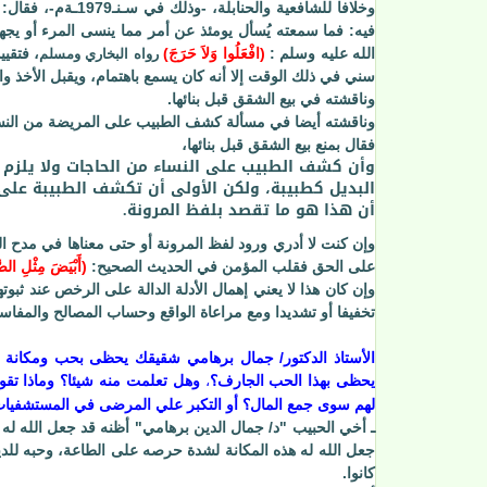
وخلافا للشافعية وا
فيه: فما سمعته يُسأل يومئذ عن أمر مما ينسى المرء أو يج
الله عليه وسلم :
(
افْعَلُوا وَلاَ حَرَجَ
)
،
فتقيي
رواه البخاري ومسلم
سني في ذلك الوقت إلا أنه كان يسمع باهتمام، ويقبل الأخذ وال
وناقشته في بيع الشقق قبل بنائها.
وناقشته أيضا في مسألة كشف الطبيب على المريضة من النس
فقال بمنع بيع الشقق قبل بنائها،
وأن كشف الطبيب على النساء من الحاجات ولا يلزم 
البديل كطبيبة، ولكن الأولى أن تكشف الطبيبة على
أن هذا هو ما تقصد بلفظ المرونة.
وإن كنت لا أدري ورود لفظ المرونة أو حتى معناها في مدح الع
على الحق فقلب المؤمن في الحديث الصحيح:
(
أَبْيَضَ مِثْلِ الصّ
وإن كان هذا لا يعني إهمال الأدلة الدالة على الرخص عند ثبو
تخفيفا أو تشديدا ومع مراعاة الواقع وحساب المصالح والمفاس
الأستاذ الدكتور/ جمال برهامي شقيقك يحظى بحب ومكانة قد
يحظى بهذا الحب الجارف؟
وهل تعلمت منه شيئا؟ وماذا تقول
،
لهم سوى جمع المال؟ أو التكبر علي المرضى في المستشفيا
ـ أخي الحبيب "د/ جمال الدين برهامي" أظنه قد جعل الله له 
جعل الله له هذه المكانة لشدة حرصه على الطاعة، وحبه للد
كانوا.