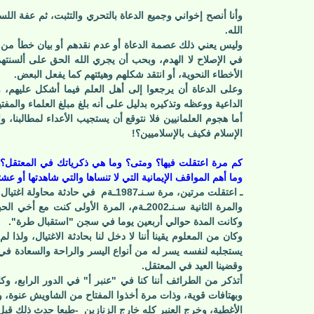
وأنا أنصح إخواني وجميع الدعاة بالتحري والتثبت، ثم عفة ال
الله.
وليس يعني ذلك عصمة الدعاة أو عدم نقدهم أو بيان خطأ من 
في الإصلاح لا الهدم، وبحب أن يجري الله الحق على ألسنتهم
الأخطاء النحوية، أو انتقد شكلهم وهيئتهم كما يفعل البعض.
وعلى الدعاة أن يرجعوا إلى أهل العلم فيما أشكل عليهم، 
الداعية ووعظه وتذكيره بدليل على أنه بلغ مبلغ العلماء والمفتي
أما هجوم العلمانيين فلا نتوقع أن يستجيب الأعداء لمطالبنا، و
الإسلام فكيف بالإسلاميين؟!
كم مرة اعتقلت فيها؟ ومتى؟ وما هي ذكرياتك في المعتقل
وما أهم المواقف الإيمانية التي لا تنساها والتي شاهدتها أو عش
ـ اعتقلت مرتين، مرة سـنـ1987ـةم
في حادثة محاولة اغتيال
والمرة الثانية سـنـ2002ـةم، المرة الأولى 
وكانت المدة حوالي أربعين يوما في سجن "استقبال طرة".
وكان من المعلوم يقينا أننا لا دخل لنا بحادثة الاغتيال، ولذا 
يستجلبه لنفسه يسر له من أنواع اليسر والراحة والسعادة في ه
وقضينا العيد في المعتقل.
أتذكر من الطرائف أننا كنا في "عنبر أ" في الدور الرابع، وك
وبهتافات قوية، وذات مرة أخذوا المفتاح من الشاويش عنوة، و
الأغطية، وخرج العنبر كله خارج الزنازين
-طبعا حدث ذلك قبل ا