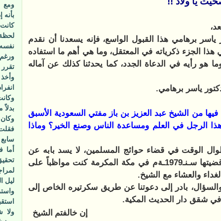
حيت يا ولاد !!
ومع ذ
بأنه إ
كانت 
عد
،
لحظة 
 ياسر برهامي هذا القبول الواسع، فإنه يسعدنا أن نقدم
نفسه.
هذا الجزء ذكرياته في المعتقل، وما هي أهم ما استفاده
ورغم أ
ا هو رأيه في الدعاة الجدد، كما يحدثنا كذلك عن آماله
تقرر و
وأخذ 
انفراد
لدكتور ياسر برهامي.
وكانت
بدلاً
ا من الشيخ عبد العزيز بن باز مفتي السعودية الأسبق
وكان 
 هذا الرجل في العلم ومساعدة الناس وصنع الخير؟ وماذا
فقلت 
سابع 
 طوال الوقت في قضاء حوائج المسلمين، لا يسد بابه عن
تحقيق
أحد ولا شفاعته، في فترة الشهور الأربعة التي قضيتها سـنـ1979ـةم في مكة المكرمة كنت مواظباً على
لمراج
غداء والعشاء مع الشيخ.
ليل ا
السؤال، بادر إلى دعوتنا عن طريق سكرتيره الخاص إلى
واستم
ا في شقق دار الحديث المكية.
استقب
ولا ش
إن خالفتم الشيخ