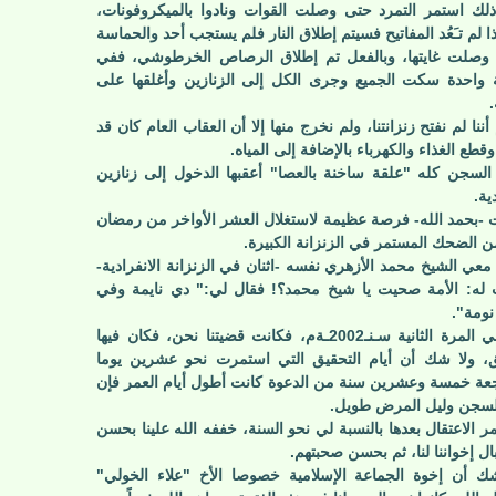
لك استمر التمرد حتى وصلت القوات ونادوا بالميكروفونات،
ذا لم تـَعُد المفاتيح فسيتم إطلاق النار فلم يستجب أحد والحماسة
وصلت غايتها، وبالفعل تم إطلاق الرصاص الخرطوشي، ففي
واحدة سكت الجميع وجرى الكل إلى الزنازين وأغلقها على
ننا لم نفتح زنزانتنا، ولم نخرج منها إلا أن العقاب العام كان قد
قطع الغذاء والكهرباء بالإضافة إلى المياه.
السجن كله "علقة ساخنة بالعصا" أعقبها الدخول إلى زنازين
ية.
 -بحمد الله- فرصة عظيمة لاستغلال العشر الأواخر من رمضان
 من الضحك المستمر في الزنزانة الكبيرة.
معي الشيخ محمد الأزهري نفسه -اثنان في الزنزانة الانفرادية-
له: الأمة صحيت يا شيخ محمد؟! فقال لي:" دي نايمة وفي
نومة".
أما في المرة الثانية سـنـ2002ـةم، فكانت قضيتنا نحن، فكان فيها
، ولا شك أن أيام التحقيق التي استمرت نحو عشرين يوما
عة خمسة وعشرين سنة من الدعوة كانت أطول أيام العمر فإن
لسجن وليل المرض طويل.
ر الاعتقال بعدها بالنسبة لي نحو السنة، خففه الله علينا بحسن
ال إخواننا لنا، ثم بحسن صحبتهم.
ك أن إخوة الجماعة الإسلامية خصوصا الأخ "علاء الخولي"