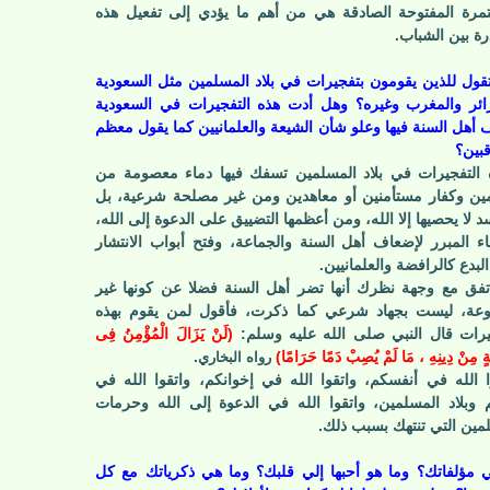
مرة المفتوحة الصادقة هي من أهم ما يؤدي إلى تفعيل هذه
درة بين الشباب.
تقول للذين يقومون بتفجيرات في بلاد المسلمين مثل السعودية
ائر والمغرب وغيره؟ وهل أدت هذه التفجيرات في السعودية
أهل السنة فيها وعلو شأن الشيعة والعلمانيين كما يقول معظم
قبين؟
 التفجيرات في بلاد المسلمين تسفك فيها دماء معصومة من
ن وكفار مستأمنين أو معاهدين ومن غير مصلحة شرعية، بل
د لا يحصيها إلا الله، ومن أعظمها التضييق على الدعوة إلى الله،
ء المبرر لإضعاف أهل السنة والجماعة، وفتح أبواب الانتشار
لبدع كالرافضة والعلمانيين.
أتفق مع وجهة نظرك أنها تضر أهل السنة فضلا عن كونها غير
عة، ليست بجهاد شرعي كما ذكرت، فأقول لمن يقوم بهذه
يرات قال النبي صلى الله عليه وسلم:
(
لَنْ يَزَالَ الْمُؤْمِنُ فِى
 مِنْ دِينِهِ ، مَا لَمْ يُصِبْ دَمًا حَرَامًا
)
.
رواه البخاري
ا الله في أنفسكم، واتقوا الله في إخوانكم، واتقوا الله في
م وبلاد المسلمين، واتقوا الله في الدعوة إلى الله وحرمات
مين التي تنتهك بسبب ذلك.
 مؤلفاتك؟ وما هو أحبها إلي قلبك؟ وما هي ذكرياتك مع كل