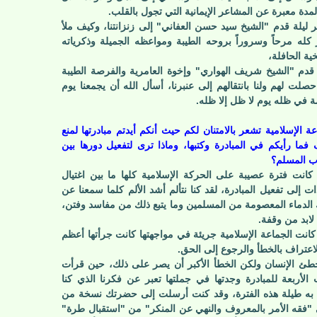
لمدة معبرة عن المشاعر الإيمانية التي تجول بالقلب.
ر ليلة قدم "الشيخ سيد حسن العفاني" إلى زنزانتنا، وكيف ملأ
ر كله مرحاً وسروراً بروحه الطيبة ومواعظه الجميلة وذكرياته
خية الحافلة،
قدم "الشيخ شريف الهواري" وإخوة العامرية والفرصة الطيبة
حصلت لهم ولنا بانتقالهم إلى عنبرنا، أسأل الله أن يجمعنا يوم
مة في ظله يوم لا ظل إلا ظله.
عة الإسلامية تشعر بالامتنان لكم حيث أنكم أيدتم مبادرتها لمنع
 فما رأيكم في المبادرة وكتبها، وماذا ترى لتفعيل دورها بين
ب المسلم؟
 كانت فترة عصيبة على الحركة الإسلامية كلها ما بين اغتيال
ات إلى تفعيل المبادرة، لقد كنا نتألم أشد الألم كلما سمعنا عن
لدماء المعصومة من المسلمين وما يتبع ذلك من مفاسد وفتن،
لابد من وقفة.
كانت الجماعة الإسلامية جريئة في مواجهتها كانت جرأتها أعظم
اعتراف بالخطأ والرجوع إلى الحق.
طئ الإنسان ولكن الخطأ الأكبر أن يصر على ذلك، حين قرأت
 الأربعة للمبادرة وجدتها في جملتها تعبر عن فكرنا الذي كنا
 به طيلة هذه الفترة، وقد كنت أرسلت إلى حضرتك نسخة من
 "فقه الأمر بالمعروف والنهي عن المنكر" من "استقبال طرة"