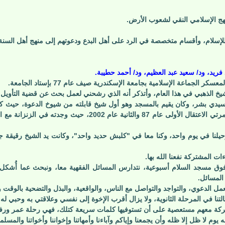
هج الإسلامي النقي لشعوب الأرض.
ى للإسلام، وأقسام متخصصة في الرد على أهل البدع ودعوتهم إلى منهج أهل السنة
ريد، ود/ سعيد عبد العظيم، ود/ أحمد حطيبة.
جماعة الإسلامية بجامعة الإسكندرية صيف عام 77 بإستاد الجامعة.
لشيخ الذهبي في هذا العام، وأتذكر أنه الذي رشحني لعمل بحث عن قضية التأوي
دي بشر، وكان يقيم بالمسجد وهو أول شيخ قابلته من شيوخ الدعوة، حيث كنت في
توطيد أركان الأخوة بما لا تحققه غيرها وهي لقاءات المحن في مرتي
حيلنا في يوم واحد، وكنا معا في "كلبش حديد واحد"، وكانت يد الشيخ رقيقة 
ت المشتركة نفعنا الله بها.
وق مسجد السلام أسبوعية، نتدارس المسائل الفقهية معا، ونبحث عما أُشكل ع
المسائل.
مل الدعوي، والتواجد والتواصل مع الناس، والواقعية، والبذل والتضحية بالوقت 
نا في المرحلة الثانوية، ولا يزال أقرب الإخوة إلى نفسي وعلاقتي به وحبي له ل
شتركة معهم مستعصية على أن تستوفيها كلمات سريعة كتلك، فهي رحلة عمر ورفقة 
 يوم لا ظل إلا ظله وأن يجمعنا وإياكم وآباءنا وأمهاتنا وإخواننا وأخواتنا والم