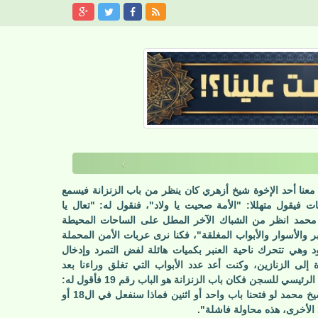
›
معنا أحد الإخوة شيخ أزهري كان ينظر من باب الزنزانة فيسمع
فات فيقول متهللا: "الأمة صحيت يا ولاد"، فنقول له: "تعال يا
حمد انظر من الشباك الآخر المطل على الساحات المحيطة
ابر والأسوار والأبواب المغلقة"، فكنا نرى عربات الأمن المحملة
ود وهي تتحرك ناحية العنبر بكميات هائلة لفض التمرد وإدخال
ة إلى الزنازين، وكنت أعد عدد الأبواب التي تغلق وراءنا بعد
الباب الرئيسي للسجن فكان باب الزنزانة هو الباب رقم 19 فأقول له:
"يا شيخ محمد لو فتحنا باب واحد أو اثنين فماذا سنفعل في ال18 أو