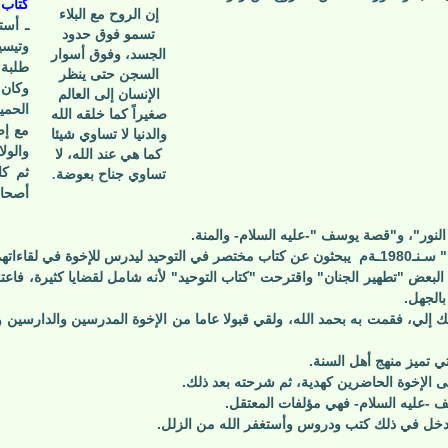
كتاب 
إن الروح مع البلاء
ـ أست
تسمو فوق حدود
وتيس
الجسد، وفوق أسوار
طلبة 
السجن حتى ينظر
وكان 
الإنسان إلى العالم
الحمي
صغيراً كما خلقه الله
مع إض
والدنيا لا تساوي شيئا
والولا
كما هي عند الله، لا
تساوي جناح بعوضة.
أصحاب
لنور"، و"قصة يوسف "-عليه السلام- والمنة.
198ـةم
يبحثون عن كتاب مختصر في التوحيد ليدرس للإخوة في لقاءاتهم
البعض "تطهير الجنان" واقترحت "كتاب التوحيد" لأنه شامل لقضايا كثيرة، فا
بالجهل.
ك إلي، فقمت به بحمد الله، ولقي قبولا عاما من الإخوة المدرسين والدارسي
تي تميز منهج أهل السنة.
ى الإخوة الحاضرين كهدية، ثم شرحته بعد ذلك.
 -عليه السلام- فهي مؤلفات المعتقل.
قد دخل في ذلك كتب ودروس وأستغفر الله من الزلل.