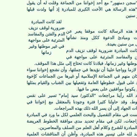
سجن دمنهور" مع أحد إخواننا من الجماعة وقلت له أن يقول
هذه الرسالة هي الأخت الكبرى للمبادرة إذ أنها ولدت قبلها
 سنين
لقد كانت المبادرة
ضرورية لوقف نزيف
ة هذه الرسالة كانت موقفا يعبر عن
الدم والفتن والمفاسد
ات ومبادئ الدعوة ككل ومنذ نشأتها
المترتبة على مواجهة
ى من سنين بعيدة.
في غير موطنها وغير
انت المبادرة ضرورية لوقف نزيف الدم
زمانها
ن والمفاسد المترتبة على مواجهة في
وطنها وغير زمانها، فبلادنا كانت تحتاج إلى مثل هذا الموقف.
لازما وواجبا علينا أن نؤيدها في جملتها، وأن نشجع إخواننا سواء
ن منهم في الجماعة الإسلامية أو غيرها من الجماعات كإخوة
د على قبول خطوطها العامة وتفعيلها بين الشباب والقيام بمثلها
 يكونوا موافقين على بعض ما فيها.
 الله رأينا مراجعات "الدكتور/ سيد إمام" تسير على نفس
ط، وقد حاولنا كثيرا فترة وجودنا بالمعتقل مع إخواننا في
ت الجهاد إلى أن يسر الله ذلك بهذه المراجعات.
لست في مقام التفصيل والبحث العلمي لكل ما ورد في المبادرة
اجعات، لكن في مقام تحديد مدى موافقة الخطوط العريضة
المبادرة للشرع وكلام أهل العلم من السلف والمعاصرين.
د لله على تيسير هذه المبادرة، وأظن أن المناقشات العلمية