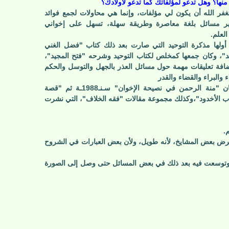
منها؟ وهل تدعو لمؤلفاتك كما تدعو لأولادك؟
غفر الله أن يكون لي مؤلفات، وإنما هي محاولات لجمع فوائد
ير مسائل بلغة معاصرة وطريقة سهلة، تسهل على إخواني
العلم.
أولها مذكرة التوحيد التي صارت بعد ذلك كتاب "فضل الغني
د"، وكان جمعها كمخلص لكتاب التوحيد وشرحه "فتح المجيد"،
افة تعليقات مهمة حول مسائل العذر بالجهل والتوسل والحكم
ء والبراء والقضاء والقدر
ثم كان "منة الرحمن في نصيحة الإخوان" سـنـ1988ـة ثم "قصة
 الأخدود"،وكذلك مجموعة مقالات "فقه الخلاف"، التي نشرت
.
عترض بعض المشايخ، لأنه طويل، ولأن بعض العبارات في الشروح
ن وتوسعت فيه بعد ذلك في بعض المسائل حتى وصل إلى الصورة