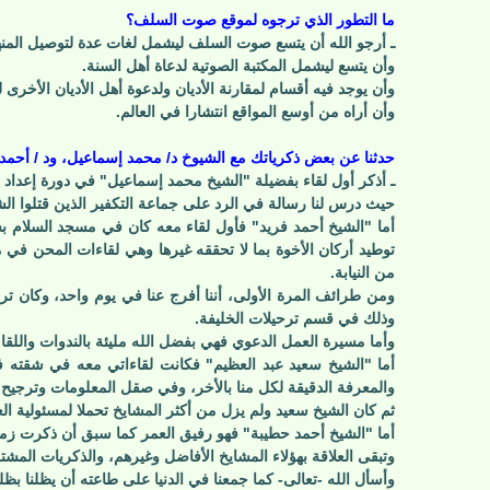
ما التطور الذي ترجوه لموقع صوت السلف؟
ـ أرجو الله أن يتسع صوت السلف ليشمل لغات عدة لتوصيل المن
وأن يتسع ليشمل المكتبة الصوتية لدعاة أهل السنة.
وأن يوجد فيه أقسام لمقارنة الأديان ولدعوة أهل الأديان الأخر
وأن أراه من أوسع المواقع انتشارا في العالم.
حدثنا عن بعض ذكرياتك مع الشيوخ د/ محمد إسماعيل، ود / أحمد ف
ـ أذكر أول لقاء بفضيلة "الشيخ محمد إسماعيل" في دورة إعداد لمعسكر ال
حيث درس لنا رسالة في الرد على جماعة التكفير الذين قتلوا ا
أما "الشيخ أحمد فريد" فأول لقاء معه كان في مسجد السلام بسي
من النيابة.
ومن طرائف المرة الأولى، أننا أفرج عنا في يوم واحد، وكان تر
وذلك في قسم ترحيلات الخليفة.
وأما مسيرة العمل الدعوي فهي بفضل الله مليئة بالندوات واللقاءا
أما "الشيخ سعيد عبد العظيم" فكانت لقاءاتي معه في شقته ف
والمعرفة الدقيقة لكل منا بالأخر، وفي صقل المعلومات وترجيح 
ثم كان الشيخ سعيد ولم يزل من أكثر المشايخ تحملا لمسئولية الع
أما "الشيخ أحمد حطيبة" فهو رفيق العمر كما سبق أن ذكرت زمالت
وتبقى العلاقة بهؤلاء المشايخ الأفاضل وغيرهم، والذكريات الم
وأسأل الله -تعالى- كما جمعنا في الدنيا على طاعته أن يظلنا بظله