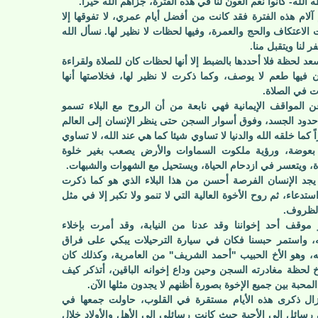
الله- كانوا نعم العون لنا في هذه الفترة، جزاهم الله خيراً.
آلام هذه الفترة فقد كانت من أفضل أيام عمري، لا تفوقها إلا
 الاعتكاف والحج والعمرة، وفيها لحظات لا نظير لها. نسأل الله
ر لنا ويتقبل منا.
سعد لحظة فلا أحددها بالضبط إلا أنها لحظات كان للصلاة ولقراءة
ن فيها طعم لا يوصف، وكما ذكرت لا نظير لها، فخلاصتها أنها
 في الصلاة.
ن المواقف الإيمانية فهي نابعة من أن الروح مع البلاء تسمو
دود الجسد، وفوق أسوار السجن حتى ينظر الإنسان إلى العالم
 كما خلقه الله والدنيا لا تساوي شيئا كما هي عند الله، لا تساوي
بعوضة، ورؤية ملكوت السماوات والأرض يصعب بغير خلوة
ة، ويتعسر في ازدحام الحياة، ويستحيل مع الشهوات والشبهات.
يجد الإنسان الفرصة أحسن من هذا البلاء الذي هو كما ذكرت
ستدعاء، ثم روح الأخوة العالية التي لا تنمو ولا تكبر إلا في مثل
لظروف.
 موقف أحد إخواننا وقد عدنا من النيابة، وقد أمرت بإخلاء
، واستمر حبسنا فكان في سيارة الترحيلات يبكي على فراق
ه، وهو الأخ الحبيب "أحمد الشريف" من العامرية، وكذلك كان
 لحظة مغادرته السجن وحين وداع إخوانه الباقين، أتذكر كيف
لمحبة بين جميع الإخوة بصورة أظنهم لا يجدون مثلها الآن.
زال ذكرى هذه الأيام مستقرة في القلوب، حاولت جمعها في
 رسائل إلى الأحبة حيث كانت رسائلي إلى الأهل والأولاد خلال