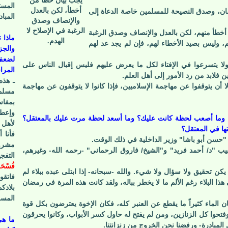
يجب بيان خطأ من
المست
أخطأ، لكن بالعدل
لسان، وصدق النصيحة للمسلمين خاصة الدعاة إلى
المبا
والإنصاف وصدق
الرغبة في الإصلاح لا
أخطأ منهم، لكن بالعدل والإنصاف وصدق الرغبة
ماذا 
الهدم.
، وليس بصيد الأخطاء لهم، فإن لم يجد عد لهم
والجز
لضعف 
ولا يتسرعوا في الإفتاء لكل ما يعرض عليهم فليس إقبال الناس على
المرا
ن فلابد من رد الأمور إلى أهل العلم.
ـ هذه
لا أن يتوقفوا عن مهاجمة الإسلاميين، فإذا كانوا لا يتوقفون عن مهاجمة
مسلمي
بمفاس
وإعطا
؟ وما أصعب لحظة كانت عليك؟ وما أسعد لحظة مرت عليك بالمعتقل؟
لأهل ا
تها في المعتقل؟
فأنا 
 "حسن أبو باشا" وزير الداخلية في ذلك الوقت.
مشرو
كنت مع أخي الحبيب "د/ أحمد فريد" و"الشيخ/ فاروق الرحماني" -رحمه الله- وغيرهم،
التفج
فُسْحَةٍ
لم يكن تحقيق ولا سؤال ولا شيء. والله -سبحانه- إذا ابتلى عبده ببلاء لم
فاتقو
ذا البلاء رغم الألم ما لا يخطر بباله، ولقد كانت هذه المرة في رمضان
بلادك
المسل
ان الماء كثيراً ما يقطع عن العنبر كله، فكان الإخوة يعترضون بكل قوة
فتحوا كل الزنازين، ومن لم يفتح له حاول كسر الأبواب، وكانوا يحرقون
ما هي
لمبادرة- ورفضنا نحن الخروج من زنزانتنا.