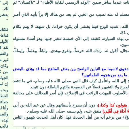
ات عندما سافر ضمن "الوفد الرسمي لنقابة الأطباء" لـ "باكستان" ثم
إلى "
لك: "
لم له منه نصيب من الخير، لم يعد من هناك إلا براً بأبيه الذي أصر
بعشر
"
الله-. شديد الورع فيما يخشى أن يكون حراما، بل شبهة، لا يهتم بكلام
فكتاب
.
قناع
 بهذه السيارة، كشفه إلى الآن خمسة عشر جنيها وهو أستاذ مستواه
الأول
سنون.
لقد ك
، أقول له: زادك الله حرصاً، وتقوى،وهدى، وثباتاً، وعلماً، وإيماناً،
والفت
غير م
وكان 
لدعوي لاسيما مع التباين الواضح بين بعض المناهج مما قد يؤدي بالبعض
من كا
ا يقع من هجوم العلمانيين؟
الجها
عوة إلى الله، ولنتأمل كيف قال النبي -صلى الله عليه وسلم- في ما تنتقد
إن لم
الجرح ولا التشهير فضلاً عن الفضيحة والتهم الباطلة دون تثبت.
وبحمد
كن بالأسلوب المهذب الراغب في الإصلاح، فإن أصر المخالف على مخالفة
الخطو
جماعا
 يقولون كذا وكذا،)
، دون أن يصرح بأسمائهم وقال عن عبد الله بن أبي
وأنا 
هُ أَذَاهُ فِي أَهْلِي
)
، ولم يسمه -صلى الله عليه وسلم-.
متفق عليه
والمر
هؤلاء من يزعم أنه من أهل الحديث فهل كان أهل الحديث يتهمون الناس
لهذه 
فالحم