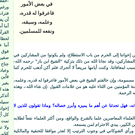
-حفظه 
في بعض الأمور
ورغم 
فاعرفوا له قدره،
فترات
أن يغف
وعلمه، وسبقه،
أما أ
ونفعه للمسلمين.
القرآ
لحظات
أما ع
فوق ح
إخواننا إلى الحرم من باب الاستطلاع، ولم يكونوا من المشاركين في
صغيراً
شاركين، وقد نجانا الله من ذلك بتزكية "الشيخ ابن باز" -رحمه الله-
جناح 
ب لمعافاتنا، وكنت أيامها مريضاً لا أتحرك فلم أكن أذهب للحرم كما
وعباد
فأين 
اء مسمومة، وإن خالفتم الشيخ في بعض الأمور فاعرفوا له قدره، وعلمه،
بغير ا
 المؤمنين من الثناء عليه هو من علامات القبول -إن شاء الله-، وهذه
هذه ا
ه الرحمة.
أتذكر
سبيله
، فهل تحدثنا عن أهم ما يميزه وأبرز خصاله؟ وماذا تقولون للذين لا
إخوان
كل أخ
علماء المعاصرين علما بالشرع والواقع، ومن أكثر العلماء نفعاً لطلابه
نمت ا
الكبير، يبدي الاحترام لمن يسمعه.
ولا ت
أي الشوكاني في وجوب الترتيب إلا لعذر موافقا للحنفية والمالكية
كتابي