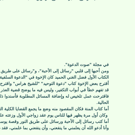
في مجلة "صوت الدعوة".
ومن أحبها إلى قلبي "رسائل إلى الأحبة"، و"رسائل على طريق ا
الكتاب الأول فضل الغني الحميد كان الإخوة في "الدعوة السلفية" سـنـ0
أقترح بعض الإخوة كتاب "دعوة التوحيد" "للشيخ هراس" واقترح 
قد تفهم خطأ في أبواب التكفير، وليس فيه ما يوضح قضية العذر 
فاقترحت عمل تلخيص له وإضافة المسائل المطلوبة فأسندوا ذل
الحالية.
أما كتاب المنة فكان المقصود منه وضع ما يجمع القضايا الكلية ال
وكان أول مرة يظهر فيها للناس يوم عقد زواجي الأول وزعته عل
أما كتب رسائل إلى الأحبة ورسائل على طريق النور وقصة يوسف
وأنا أدعو الله أن يعلمني ما ينفعني، وأن ينفعني بما علمني، ف