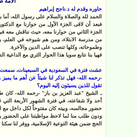
الأمة ص
حاوره وقدم له د.ناجح إبراهيم
الحمد لله والصلاة والسلام على رسول الله، أما ب
فبعد أن لاقى الجزء الأول من حوارنا مع الدكتور
الجزء الثاني من حوارنا معه، حيث نناقش معه في 
من مدرسة الابتلاء، ومن هم شيوخه في العلم، وم
وطموحاته، وكلها تنصب على الدين والآخرة.
فهيا بنا نتابع سويا هذا الحوار الثري مع الداعية ا
عشت فترة في السعودية في السبعينات، سمعت فيه
-رحمه الله- فهل تذكر لنا شيئاً عن أهم ما يميز
تقول للذين يسيئون إليه اليوم؟
ـ الشيخ "عبد العزيز بن باز" -رحمه الله- كان
حضور مجالسه، وبيته كان مفتوحاً لكل داخل مع ال
ودون طلب منا لما لاحظ مواظبتنا على الحضور و
الحج ضمن هيئة التوعية الإسلامية، ووفر لنا سكن