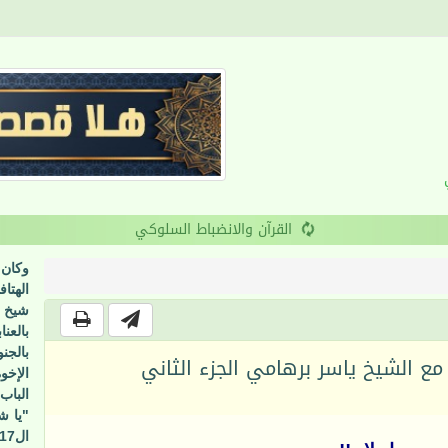
القرآن والانضباط السلوكي
وكان 
الهتا
شيخ م
بالعن
بالجن
مع الشيخ ياسر برهامي الجزء الثاني
الإخو
ال17 الأخرى، هذه محاولة فاشلة".