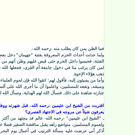
فما الظن بمن كان يطلب منه -رحمه الله-.
ولما حدثت أحداث الحرم المعروفة بفتنة "جهيمان" دخل بعض 
الفتنة، فحبسوا داخل الحرم حتى قبض عليهم وظن أنهم من الم
لمن كان يرغب منا في دخول جامعة أم القرى، فجعلها الله سب
ذهب هؤلاء الإخوة.
وأما من يسيئون إليه، فأقول لهم: اتقوا الله فإن لحوم العلم
وسبقه، ونفعه للمسلمين، واعلموا أن ما أجرى الله على ألسنة
جنازته شاهدة على ذلك. فنسأل الله لهم الهداية، ونسأل الله ل
اقتربت من الشيخ ابن عثيمين -رحمه الله- قبل شهرته ووفاته
يعرفون شيئاً عن مرونته في الاجتهاد العصري؟
ـ "الشيخ ابن عثيمين" -رحمه الله- عالم فذ مجتهد من أكثر ال
ولعموم المسلمين، متواضع زاهد يقبل مناقشة الصغير فضلا عن 
أذكر أني عرضت عليه مسألة الترتيب في أعمال يوم النحر ور