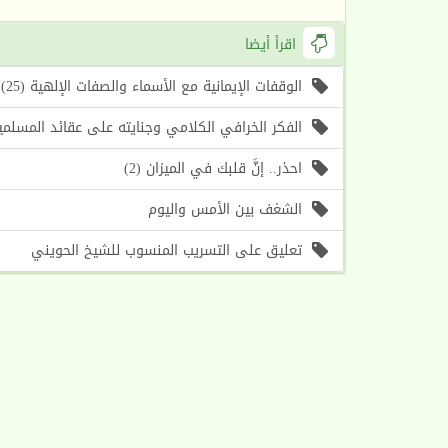
اقرأ أيضا
الوقفات الإيمانية مع الأسماء والصفات الإلهية (25) اسما الله (الأول، الآخر) (موعظة الأسبوع)
الفكر الخرافي الكلامي وجنايته على عقائد المسلمين (1) أسباب حرص الغرب على إحياء هذا الف
احذر.. إنَّ قلبك في الميزان (2)
الشغف بين الأمس واليوم
تعليق على التسريب المنسوب للشيخ الحويني