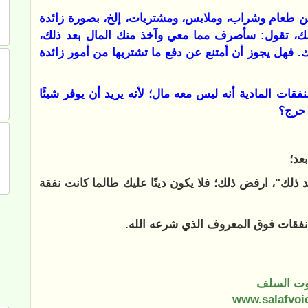
 من طعام وشراب، وملابس، ومشتريات، إلخ، بصورة زائدة
ذلك، تقول: سأصرف مما معي وآخذ منك المال بعد ذلك،
. فهل يجوز أن أمتنع عن دفع ما تشتريها من أمور زائدة
قات المادية أنه ليس معه مال؛ لأنه يريد أن يوفر شيئًا
 حرج؟
 بعد؛
 ذلك"، ارفض ذلك؛ فلا يكون دينًا عليك طالما كانت نفقة
ت السلف
www.salafvoi