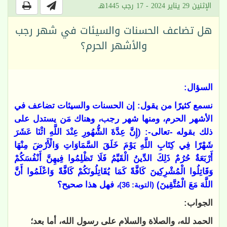
الإثنين 29 يناير 2024 - 17 رجب 1445هـ
هل تضاعف الحسنات والسيئات في شهر رجب
والأشهر الحرم؟
السؤال:
نسمع كثيرًا من يقول: إن الحسنات والسيئات تضاعف في
الأشهر الحرم، ومنها شهر رجب، وهناك مَن يستدل على
ذلك بقوله -تعالى-: (‌إِنَّ ‌عِدَّةَ الشُّهُورِ عِنْدَ اللَّهِ اثْنَا عَشَرَ
شَهْرًا فِي كِتَابِ اللَّهِ يَوْمَ خَلَقَ السَّمَاوَاتِ وَالْأَرْضَ مِنْهَا
أَرْبَعَةٌ حُرُمٌ ذَلِكَ الدِّينُ الْقَيِّمُ فَلَا تَظْلِمُوا فِيهِنَّ أَنْفُسَكُمْ
وَقَاتِلُوا الْمُشْرِكِينَ كَافَّةً كَمَا يُقَاتِلُونَكُمْ كَافَّةً وَاعْلَمُوا أَنَّ
اللَّهَ مَعَ الْمُتَّقِينَ)
، فهل هذا صحيح؟
(التوبة: 36)
الجواب:
الحمد لله، والصلاة والسلام على رسول الله، أما بعد؛