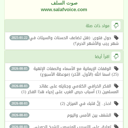
صوت السلف
www.salafvoice.com
مواد ذات صلة
حول فتوى: (هل تضاعف الحسنات والسيئات في
2025-01-22
شهر رجب والأشهر الحرم؟)
اقرأ أيضا
الوقفات الإيمانية مع الأسماء والصفات الإلهية
2026-08-05
(25) اسما الله (الأول، الآخر) (موعظة الأسبوع)
الفكر الخرافي الكلامي وجنايته على عقائد
2026-08-03
المسلمين (1) أسباب حرص الغرب على إحياء هذا الفكر (1)
احذر.. إنَّ قلبك في الميزان (2)
2026-08-03
الشغف بين الأمس واليوم
2026-08-03
تعليق على التسريب المنسوب للشيخ الحويني
2026-08-03