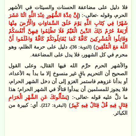
فلا دليل على مضاعفة الحسنات والسيئات في الأشهر
الحرم، وقوله -تعالى-: (
‌إِنَّ ‌عِدَّةَ الشُّهُورِ عِنْدَ اللَّهِ اثْنَا عَشَرَ
شَهْرًا فِي كِتَابِ اللَّهِ يَوْمَ خَلَقَ السَّمَاوَاتِ وَالْأَرْضَ مِنْهَا
أَرْبَعَةٌ حُرُمٌ ذَلِكَ الدِّينُ الْقَيِّمُ فَلَا تَظْلِمُوا فِيهِنَّ أَنْفُسَكُمْ
وَقَاتِلُوا الْمُشْرِكِينَ كَافَّةً كَمَا يُقَاتِلُونَكُمْ كَافَّةً وَاعْلَمُوا أَنَّ
اللَّهَ مَعَ الْمُتَّقِينَ
)
، دليل على حرمة الظلم، وهو
(التوبة: 36
)
محرم في كل الشهور، فلا يدل على المضاعفة.
والأشهر الحرم حرَّم الله فيها القتال، وعلى القول
الصحيح أن التحريم باقٍ غير منسوخ إلا ما بدأ به الأعداء،
أو بدأنا غزوهم فاستمر الغزو إلى أن دخل الشهر الحرام،
فلا يجوز للمسلمين أن يبدأوا قتالًا في الشهر الحرام؛ هذا
ما دلَّ عليه قوله -تعالى-: (
يَسْأَلُونَكَ عَنِ الشَّهْرِ الْحَرَامِ
‌قِتَالٍ ‌فِيهِ قُلْ ‌قِتَالٌ ‌فِيهِ كَبِيرٌ
)
. أي: كبيرة من
(البقرة: 217
)
الكبائر.